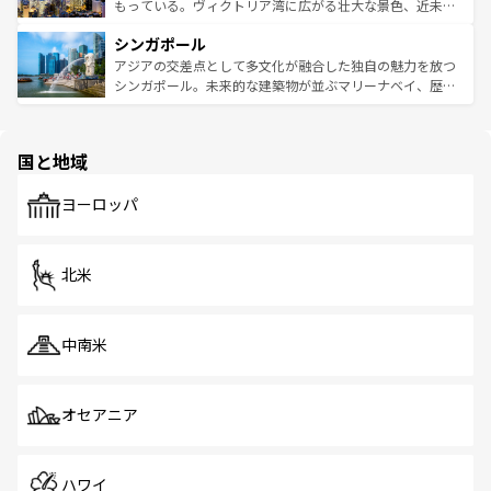
が旅行者を迎えてくれるので、きっと忘れられない旅にな
いビーチでリゾート気分を楽しむことができる。タイ料理
もっている。ヴィクトリア湾に広がる壮大な景色、近未来
るはずだ。 なお、新着のベトナム情報は
コンテンツ一覧
を
は世界的に有名で、屋台から高級レストランまで味覚を刺
的なアートスポット、そして歴史と現代が融合した町並
参照してほしい。
シンガポール
激する。気候は一年中温暖で、どの季節にも異なる楽しみ
み、どこを訪れても感動するはず。観光スポットが密集し
が待っている。親しみやすいタイの人々、仏教を中心とし
ており、効率よく見どころを回れるのも魅力。息をのむよ
アジアの交差点として多文化が融合した独自の魅力を放つ
た文化、そして多様な観光資源が、訪れる旅人を魅了し続
うな絶景から文化的な体験まで、香港を存分に楽しみ尽く
シンガポール。未来的な建築物が並ぶマリーナベイ、歴史
ける。 なお、新着のタイ情報は
コンテンツ一覧
を参照して
そう。 なお、新着の香港情報は
コンテンツ一覧
を参照して
と伝統を感じられるエスニックタウン、多数の緑豊かな公
ほしい。
ほしい。
園や自然保護区など、自然が調和した近代的な景観と文化
の多様性あふれるカラフルな町は、どこを歩いても新しい
国と地域
発見がある。さらに、治安のよさや充実した公共交通機関
も、旅行者にとっては魅力的なポイント。グルメも豊富
で、ホーカーズは地元の風情を楽しめる外せないスポット
ヨーロッパ
だ。訪れる人を飽きさせないシンガポールで、多様な魅力
を体感しよう。 なお、新着のシンガポール情報は
コンテン
ツ一覧
を参照してほしい。
北米
中南米
オセアニア
ハワイ