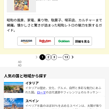
昭和の風景、家電、乗り物、駄菓子、喫茶店、カルチャーまで
網羅。懐かしさと驚きが詰まった昭和レトロの魅力を旅するガ
イド。
詳細を見る
…
1
2
3
13
AD
AD
人気の国と地域から探す
イタリア
イタリアは歴史、文化、グルメ、自然と多彩な魅力にあふ
れた国。
ローマ
の古代遺跡やフィレンツェのルネッサンス
美術、ヴェネツィアの運河など、歴史あるスポットはもち
スペイン
ろん、トスカーナの美しい田園風景やアマルフィ海岸の絶
景など、自然景観も見逃せない。観光の合間には、本場の
イベリア半島のほぼ80％を占めるスペインは、太陽が降り