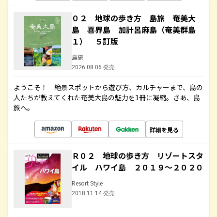
０２ 地球の歩き方 島旅 奄美大
島 喜界島 加計呂麻島（奄美群島
１） ５訂版
島旅
2026.08.06 発売
ようこそ！ 絶景スポットから遊び方、カルチャーまで、島の
人たちが教えてくれた奄美大島の魅力を1冊に凝縮。さあ、島
旅へ。
詳細を見る
Ｒ０２ 地球の歩き方 リゾートスタ
イル ハワイ島 ２０１９～２０２０
Resort Style
2018.11.14 発売