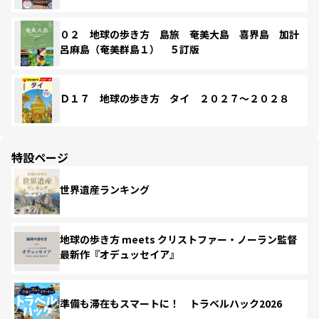
０２ 地球の歩き方 島旅 奄美大島 喜界島 加計
呂麻島（奄美群島１） ５訂版
Ｄ１７ 地球の歩き方 タイ ２０２７～２０２８
特設ページ
世界遺産ランキング
地球の歩き方 meets クリストファー・ノーラン監督
最新作『オデュッセイア』
準備も滞在もスマートに！ トラベルハック2026