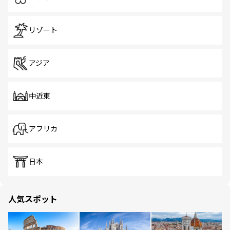
リゾート
アジア
中近東
アフリカ
日本
人気スポット