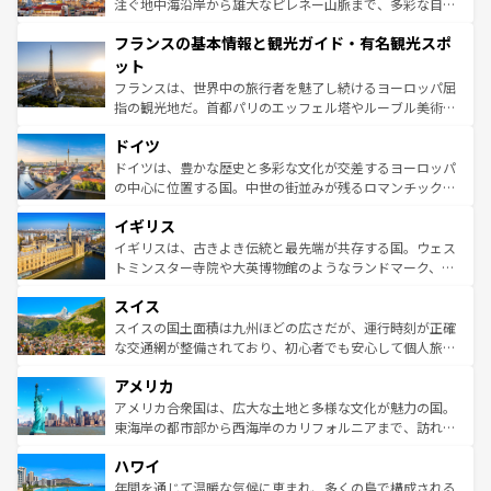
ピザやパスタなど、絶品のイタリア料理を堪能することも
注ぐ地中海沿岸から雄大なピレネー山脈まで、多彩な自然
できる。朝目覚めてから夜眠るまで、すべての瞬間を楽し
と文化が詰まったヨーロッパ屈指の旅行先だ。多様な地域
フランスの基本情報と観光ガイド・有名観光スポ
ませてくれるイタリアで、忘れられない旅をしてみよう！
文化が根付くこの国では、情熱的なフラメンコ、熱気あふ
なお、新着のイタリア情報は
コンテンツ一覧
を参照してほ
れる闘牛、そして美味しいタパスが生活の一部となってい
ット
しい。
る。首都マドリードの洗練された雰囲気や、バルセロナの
フランスは、世界中の旅行者を魅了し続けるヨーロッパ屈
アートに溢れた街角から、地方では古代ローマ遺跡や中世
指の観光地だ。首都パリのエッフェル塔やルーブル美術館
の城塞都市、穏やかなビーチリゾートまで多彩な表情を見
といった象徴的なスポットから、田舎町の古風な美しさま
せる。地方によって風土や気候が異なるスペインはその個
ドイツ
で、幅広い魅力が詰まっている。華麗な宮殿、歴史的な大
性で訪れる人を魅了する。 なお、新着のスペイン情報は
コ
聖堂、美しいビーチ、そして豊かな自然が、訪れる者を心
ドイツは、豊かな歴史と多彩な文化が交差するヨーロッパ
ンテンツ一覧
を参照してほしい。
から魅了する。また、フランスは美食の国としても知ら
の中心に位置する国。中世の街並みが残るロマンチック街
れ、フランス料理はユネスコ無形文化遺産にも登録されて
道から、未来を先取りするようなモダンな都市まで多様な
イギリス
いる。シャンパンの発祥地であるランス、プロヴァンスの
顔を持つこの国は、どこを歩いても飽きることがない。ベ
香り高いラベンダー畑など、多彩な楽しみ方が可能だ。さ
ルリンの文化的活気、バイエルン州のアルプスの絶景、そ
イギリスは、古きよき伝統と最先端が共存する国。ウェス
らに、パリ以外の地域にも魅力が溢れており、どの街角に
してライン川沿いのワイン畑といった風景は必見。ビール
トミンスター寺院や大英博物館のようなランドマーク、歴
も豊かな歴史と文化が息づいている。パリ以外の個性あふ
とソーセージを味わいながら地元の人と過ごす楽しい時間
史ある大学都市、美しい丘陵地帯や牧歌的な風景など、エ
れる地方に足を運ぶとそれぞれで全く異なる文化を体験で
スイス
は、お酒好きな人にはぜひ体験してほしい。 なお、新着の
リアごとに異なる魅力がある。また、優雅なアフタヌーン
きるだろう。 なお、新着のフランス情報は
コンテンツ一覧
ドイツ情報は
コンテンツ一覧
を参照してほしい。
ティー、ビール好きにはたまらない英国パブ、サッカー観
スイスの国土面積は九州ほどの広さだが、運行時刻が正確
を参照してほしい。
戦など、本場だからこそできる体験も豊富。イギリスを旅
な交通網が整備されており、初心者でも安心して個人旅行
して楽しみつくそう。 なお、新着のイギリス情報は
コンテ
を楽しめる。日本同様に時刻表どおりの旅が可能だ。中世
アメリカ
ンツ一覧
を参照してほしい。
の建物がそのまま残る町や、スイスならではのユニークな
博物館もあり、アルプス観光だけでなく町歩きも満喫する
アメリカ合衆国は、広大な土地と多様な文化が魅力の国。
ことができる。国民の所得が高いため物価も高いが、旅行
東海岸の都市部から西海岸のカリフォルニアまで、訪れる
者向けの交通パス提供のサービスもあり、うまく活用すれ
場所ごとに異なる風景と体験が待っている。ニューヨーク
ハワイ
ば市内交通費無料で観光を楽しむこともできる。 なお、新
のような巨大都市は、観光、ショッピング、エンターテイ
着のスイス情報は
コンテンツ一覧
を参照してほしい。
ンメントが詰まった刺激的なスポットだ。一方、アメリカ
年間を通じて温暖な気候に恵まれ、多くの島で構成される