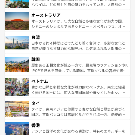
西部には大自然が広がり、グランドキャニオンやイエロー
ハワイは、どの島も独自の魅力をもっている。大自然の神
ストーン国立公園といった絶景が堪能できる。さらに、南
秘を感じたいなら、火山が生み出した壮大な景観を誇るハ
オーストラリア
部のニューオーリンズでは、音楽と美食が融合した独特の
ワイ島は見逃せない。また、定番の観光地といえばオアフ
文化が魅力。旅行者はアメリカの各地域で異なる魅力を楽
島だが、静かな自然を求めるならマウイ島やカウアイ島が
オーストラリアは、壮大な自然と多様な文化が魅力の国。
しみながら、その多様性と豊かな歴史を感じることができ
おすすめ。エメラルドグリーンに輝く海をはじめ、豊かな
シドニーのシンボルであるシドニー・オペラハウス、オー
るだろう。車でのロードトリップや列車の旅も、アメリカ
文化や歴史が息づいている。「アロハスピリット」と呼ば
ストラリア東海岸北部に広がる大サンゴ礁地帯グレートバ
ならではの贅沢な旅のスタイルだ。 なお、新着のアメリカ
台湾
れるおもてなしの心で訪れる人々を迎えてくれるハワイの
リアリーフや大陸中央部にそびえるウルル（エアーズロッ
情報は
コンテンツ一覧
を参照してほしい。
人々、おいしいローカルフードやハワイアンミュージッ
ク）、タスマニアの美しい原生林やケアンズの熱帯雨林な
日本から約４時間ほどでたどり着く台湾は、多彩な文化と
ク、伝統的なフラダンスなど、すべてがハワイの魅力を彩
ど、見どころがたくさん。また、カフェやワイン、オージ
自然が織りなす魅力的な観光地。活気あふれる大都市の台
っている。訪れるたびに新しい発見と感動が待っているハ
ービーフなどの食文化も豊かで、美味しいものであふれて
北やノスタルジックな町並みが人気な九份（ジォウフェ
ワイを、存分に味わってほしい。 なお、新着のハワイ情報
韓国
いる。アクティビティも充実しており、サーフィンやダイ
ン）、静ひつな山岳地帯である台湾東部など、都市の喧騒
は
コンテンツ一覧
を参照してほしい。
ビング、ハイキングなど、アウトドア好きにはたまらな
と山間の静けさが共存しており、訪れる人に新しい発見と
歴史ある王朝文化が残る一方で、最先端のファッションやK
い。オーストラリアの多彩な魅力を存分に味わいつくそ
驚きをもたらしてくれる。また、奥深い台湾の食文化も魅
-POPで世界を席巻している韓国。首都ソウルの宮殿や伝統
う。 なお、新着のオーストラリア情報は
コンテンツ一覧
を
力で、夜市などの屋台グルメから高級料理、ヘルシーで美
家屋が並ぶエリアでは韓国の歴史と文化に浸ることがで
参照してほしい。
ベトナム
容にもいいと評判のスイーツなど、バラエティ豊かな料理
き、地方に足を延ばせば四季折々の自然美を楽しむことが
が味わえる。 なお、新着の台湾情報は
コンテンツ一覧
を参
できる。そして、キムチや焼肉、絶品のストリートフード
豊かな自然と多様な文化が魅力的なベトナム。南北に細長
照してほしい。
まで、さまざまな韓国料理が待っている。夜には、韓国な
く伸びる国土には、広大な田園風景や青々とした山々、世
らではのナイトライフも堪能できる。あたたかいホスピタ
界遺産に登録された壮大な自然景観が点在し、都市部では
タイ
リティに包まれながら、韓国の多彩な魅力を心ゆくまで味
急速な発展と共に伝統が息づく。ハノイの古い町並みやホ
わってみてほしい。 なお、新着の韓国情報は
コンテンツ一
ーチミン市のフランス統治時代の建物も、独特の雰囲気を
タイは、東南アジアに位置する豊かな自然と歴史が息づく
覧
を参照してほしい。
醸し出している。また、バラエティの豊かさとおいしさで
国だ。首都バンコクは高層ビルが立ち並ぶ一方、伝統的な
世界中の食通を魅了してやまないベトナム料理も魅力のひ
寺院や市場がいたるところに点在し、古きよき文化と現代
香港
とつ。フォーやバインミー、ベトナムコーヒーなどは、ぜ
の活気が交差している。北部ではチェンマイなどの山岳地
ひ現地で味わいたい。どの地域を訪れてもあたたかい人々
帯で自然と触れ合い、南部ではプーケットやクラビの美し
アジアと西洋の文化が交わる香港は、特有のエネルギーを