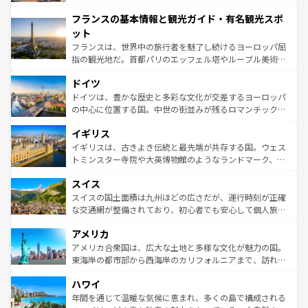
できる。朝目覚めてから夜眠るまで、すべての瞬間を楽し
と文化が詰まったヨーロッパ屈指の旅行先だ。多様な地域
フランスの基本情報と観光ガイド・有名観光スポ
ませてくれるイタリアで、忘れられない旅をしてみよう！
文化が根付くこの国では、情熱的なフラメンコ、熱気あふ
なお、新着のイタリア情報は
コンテンツ一覧
を参照してほ
れる闘牛、そして美味しいタパスが生活の一部となってい
ット
しい。
る。首都マドリードの洗練された雰囲気や、バルセロナの
フランスは、世界中の旅行者を魅了し続けるヨーロッパ屈
アートに溢れた街角から、地方では古代ローマ遺跡や中世
指の観光地だ。首都パリのエッフェル塔やルーブル美術館
の城塞都市、穏やかなビーチリゾートまで多彩な表情を見
といった象徴的なスポットから、田舎町の古風な美しさま
せる。地方によって風土や気候が異なるスペインはその個
ドイツ
で、幅広い魅力が詰まっている。華麗な宮殿、歴史的な大
性で訪れる人を魅了する。 なお、新着のスペイン情報は
コ
聖堂、美しいビーチ、そして豊かな自然が、訪れる者を心
ドイツは、豊かな歴史と多彩な文化が交差するヨーロッパ
ンテンツ一覧
を参照してほしい。
から魅了する。また、フランスは美食の国としても知ら
の中心に位置する国。中世の街並みが残るロマンチック街
れ、フランス料理はユネスコ無形文化遺産にも登録されて
道から、未来を先取りするようなモダンな都市まで多様な
イギリス
いる。シャンパンの発祥地であるランス、プロヴァンスの
顔を持つこの国は、どこを歩いても飽きることがない。ベ
香り高いラベンダー畑など、多彩な楽しみ方が可能だ。さ
ルリンの文化的活気、バイエルン州のアルプスの絶景、そ
イギリスは、古きよき伝統と最先端が共存する国。ウェス
らに、パリ以外の地域にも魅力が溢れており、どの街角に
してライン川沿いのワイン畑といった風景は必見。ビール
トミンスター寺院や大英博物館のようなランドマーク、歴
も豊かな歴史と文化が息づいている。パリ以外の個性あふ
とソーセージを味わいながら地元の人と過ごす楽しい時間
史ある大学都市、美しい丘陵地帯や牧歌的な風景など、エ
れる地方に足を運ぶとそれぞれで全く異なる文化を体験で
スイス
は、お酒好きな人にはぜひ体験してほしい。 なお、新着の
リアごとに異なる魅力がある。また、優雅なアフタヌーン
きるだろう。 なお、新着のフランス情報は
コンテンツ一覧
ドイツ情報は
コンテンツ一覧
を参照してほしい。
ティー、ビール好きにはたまらない英国パブ、サッカー観
スイスの国土面積は九州ほどの広さだが、運行時刻が正確
を参照してほしい。
戦など、本場だからこそできる体験も豊富。イギリスを旅
な交通網が整備されており、初心者でも安心して個人旅行
して楽しみつくそう。 なお、新着のイギリス情報は
コンテ
を楽しめる。日本同様に時刻表どおりの旅が可能だ。中世
アメリカ
ンツ一覧
を参照してほしい。
の建物がそのまま残る町や、スイスならではのユニークな
博物館もあり、アルプス観光だけでなく町歩きも満喫する
アメリカ合衆国は、広大な土地と多様な文化が魅力の国。
ことができる。国民の所得が高いため物価も高いが、旅行
東海岸の都市部から西海岸のカリフォルニアまで、訪れる
者向けの交通パス提供のサービスもあり、うまく活用すれ
場所ごとに異なる風景と体験が待っている。ニューヨーク
ハワイ
ば市内交通費無料で観光を楽しむこともできる。 なお、新
のような巨大都市は、観光、ショッピング、エンターテイ
着のスイス情報は
コンテンツ一覧
を参照してほしい。
ンメントが詰まった刺激的なスポットだ。一方、アメリカ
年間を通じて温暖な気候に恵まれ、多くの島で構成される