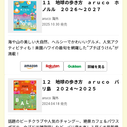
１１ 地球の歩き方 ａｒｕｃｏ ホ
ノルル ２０２６～２０２７
aruco 海外
2025.10.30 発売
海や山の美しい大自然、ヘルシーでかわいいグルメ、人気アク
ティビティも！楽園ハワイの最旬を網羅した”プチぼうけん”が
満載！
詳細を見る
１２ 地球の歩き方 ａｒｕｃｏ バ
リ島 ２０２４～２０２５
aruco 海外
2024.04.18 発売
話題のビーチクラブや人気のチャングー、絶景カフェ＆パワス