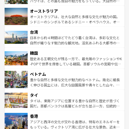
西部には大自然が広がり、グランドキャニオンやイエロー
ハワイは、どの島も独自の魅力をもっている。大自然の神
ストーン国立公園といった絶景が堪能できる。さらに、南
秘を感じたいなら、火山が生み出した壮大な景観を誇るハ
オーストラリア
部のニューオーリンズでは、音楽と美食が融合した独特の
ワイ島は見逃せない。また、定番の観光地といえばオアフ
文化が魅力。旅行者はアメリカの各地域で異なる魅力を楽
島だが、静かな自然を求めるならマウイ島やカウアイ島が
オーストラリアは、壮大な自然と多様な文化が魅力の国。
しみながら、その多様性と豊かな歴史を感じることができ
おすすめ。エメラルドグリーンに輝く海をはじめ、豊かな
シドニーのシンボルであるシドニー・オペラハウス、オー
るだろう。車でのロードトリップや列車の旅も、アメリカ
文化や歴史が息づいている。「アロハスピリット」と呼ば
ストラリア東海岸北部に広がる大サンゴ礁地帯グレートバ
ならではの贅沢な旅のスタイルだ。 なお、新着のアメリカ
台湾
れるおもてなしの心で訪れる人々を迎えてくれるハワイの
リアリーフや大陸中央部にそびえるウルル（エアーズロッ
情報は
コンテンツ一覧
を参照してほしい。
人々、おいしいローカルフードやハワイアンミュージッ
ク）、タスマニアの美しい原生林やケアンズの熱帯雨林な
日本から約４時間ほどでたどり着く台湾は、多彩な文化と
ク、伝統的なフラダンスなど、すべてがハワイの魅力を彩
ど、見どころがたくさん。また、カフェやワイン、オージ
自然が織りなす魅力的な観光地。活気あふれる大都市の台
っている。訪れるたびに新しい発見と感動が待っているハ
ービーフなどの食文化も豊かで、美味しいものであふれて
北やノスタルジックな町並みが人気な九份（ジォウフェ
ワイを、存分に味わってほしい。 なお、新着のハワイ情報
韓国
いる。アクティビティも充実しており、サーフィンやダイ
ン）、静ひつな山岳地帯である台湾東部など、都市の喧騒
は
コンテンツ一覧
を参照してほしい。
ビング、ハイキングなど、アウトドア好きにはたまらな
と山間の静けさが共存しており、訪れる人に新しい発見と
歴史ある王朝文化が残る一方で、最先端のファッションやK
い。オーストラリアの多彩な魅力を存分に味わいつくそ
驚きをもたらしてくれる。また、奥深い台湾の食文化も魅
-POPで世界を席巻している韓国。首都ソウルの宮殿や伝統
う。 なお、新着のオーストラリア情報は
コンテンツ一覧
を
力で、夜市などの屋台グルメから高級料理、ヘルシーで美
家屋が並ぶエリアでは韓国の歴史と文化に浸ることがで
参照してほしい。
ベトナム
容にもいいと評判のスイーツなど、バラエティ豊かな料理
き、地方に足を延ばせば四季折々の自然美を楽しむことが
が味わえる。 なお、新着の台湾情報は
コンテンツ一覧
を参
できる。そして、キムチや焼肉、絶品のストリートフード
豊かな自然と多様な文化が魅力的なベトナム。南北に細長
照してほしい。
まで、さまざまな韓国料理が待っている。夜には、韓国な
く伸びる国土には、広大な田園風景や青々とした山々、世
らではのナイトライフも堪能できる。あたたかいホスピタ
界遺産に登録された壮大な自然景観が点在し、都市部では
タイ
リティに包まれながら、韓国の多彩な魅力を心ゆくまで味
急速な発展と共に伝統が息づく。ハノイの古い町並みやホ
わってみてほしい。 なお、新着の韓国情報は
コンテンツ一
ーチミン市のフランス統治時代の建物も、独特の雰囲気を
タイは、東南アジアに位置する豊かな自然と歴史が息づく
覧
を参照してほしい。
醸し出している。また、バラエティの豊かさとおいしさで
国だ。首都バンコクは高層ビルが立ち並ぶ一方、伝統的な
世界中の食通を魅了してやまないベトナム料理も魅力のひ
寺院や市場がいたるところに点在し、古きよき文化と現代
香港
とつ。フォーやバインミー、ベトナムコーヒーなどは、ぜ
の活気が交差している。北部ではチェンマイなどの山岳地
ひ現地で味わいたい。どの地域を訪れてもあたたかい人々
帯で自然と触れ合い、南部ではプーケットやクラビの美し
アジアと西洋の文化が交わる香港は、特有のエネルギーを
が旅行者を迎えてくれるので、きっと忘れられない旅にな
いビーチでリゾート気分を楽しむことができる。タイ料理
もっている。ヴィクトリア湾に広がる壮大な景色、近未来