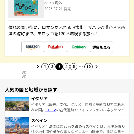
aruco 海外
2026.07.21 発売
憧れの青い街に、ロマンあふれる旧市街。サハラ砂漠から大西
洋の港町まで、モロッコを120％満喫する旅へ！
詳細を見る
…
1
2
3
4
5
10
AD
AD
人気の国と地域から探す
イタリア
イタリアは歴史、文化、グルメ、自然と多彩な魅力にあふ
れた国。
ローマ
の古代遺跡やフィレンツェのルネッサンス
美術、ヴェネツィアの運河など、歴史あるスポットはもち
スペイン
ろん、トスカーナの美しい田園風景やアマルフィ海岸の絶
景など、自然景観も見逃せない。観光の合間には、本場の
イベリア半島のほぼ80％を占めるスペインは、太陽が降り
ピザやパスタなど、絶品のイタリア料理を堪能することも
注ぐ地中海沿岸から雄大なピレネー山脈まで、多彩な自然