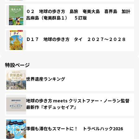
０２ 地球の歩き方 島旅 奄美大島 喜界島 加計
呂麻島（奄美群島１） ５訂版
Ｄ１７ 地球の歩き方 タイ ２０２７～２０２８
特設ページ
世界遺産ランキング
地球の歩き方 meets クリストファー・ノーラン監督
最新作『オデュッセイア』
準備も滞在もスマートに！ トラベルハック2026