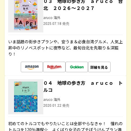
０３ 地球の歩き方 ａｒｕｃｏ 台
北 ２０２６～２０２７
aruco 海外
2025.07.18 発売
いま話題の街歩きプランや、安うま＆必食台湾グルメ、人気上
昇中のリノベスポットに夜市など、最旬台北を先取り＆深掘
り！
詳細を見る
０４ 地球の歩き方 ａｒｕｃｏ ト
ルコ
aruco 海外
2020.01.22 発売
初めてのトルコでもやりたいことは全部やらなきゃ！ 憧れの
トルコを120％満喫☆ よくばり女子のプチぼうけんプラン満