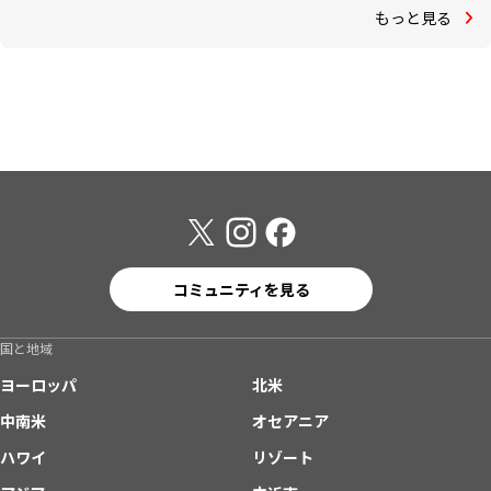
もっと見る
コミュニティを見る
国と地域
ヨーロッパ
北米
中南米
オセアニア
ハワイ
リゾート