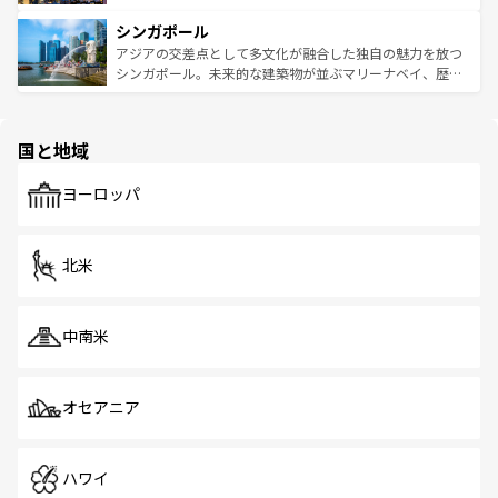
るはずだ。 なお、新着のベトナム情報は
コンテンツ一覧
を
は世界的に有名で、屋台から高級レストランまで味覚を刺
的なアートスポット、そして歴史と現代が融合した町並
参照してほしい。
シンガポール
激する。気候は一年中温暖で、どの季節にも異なる楽しみ
み、どこを訪れても感動するはず。観光スポットが密集し
が待っている。親しみやすいタイの人々、仏教を中心とし
ており、効率よく見どころを回れるのも魅力。息をのむよ
アジアの交差点として多文化が融合した独自の魅力を放つ
た文化、そして多様な観光資源が、訪れる旅人を魅了し続
うな絶景から文化的な体験まで、香港を存分に楽しみ尽く
シンガポール。未来的な建築物が並ぶマリーナベイ、歴史
ける。 なお、新着のタイ情報は
コンテンツ一覧
を参照して
そう。 なお、新着の香港情報は
コンテンツ一覧
を参照して
と伝統を感じられるエスニックタウン、多数の緑豊かな公
ほしい。
ほしい。
園や自然保護区など、自然が調和した近代的な景観と文化
の多様性あふれるカラフルな町は、どこを歩いても新しい
国と地域
発見がある。さらに、治安のよさや充実した公共交通機関
も、旅行者にとっては魅力的なポイント。グルメも豊富
で、ホーカーズは地元の風情を楽しめる外せないスポット
ヨーロッパ
だ。訪れる人を飽きさせないシンガポールで、多様な魅力
を体感しよう。 なお、新着のシンガポール情報は
コンテン
ツ一覧
を参照してほしい。
北米
中南米
オセアニア
ハワイ