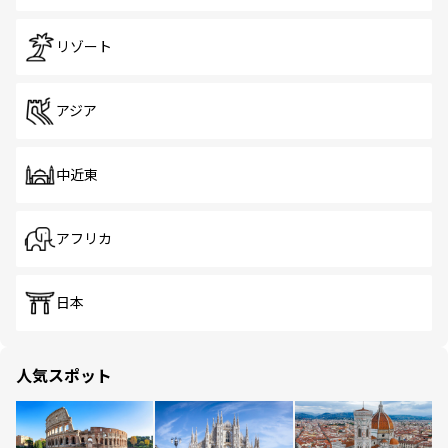
リゾート
アジア
中近東
アフリカ
日本
人気スポット