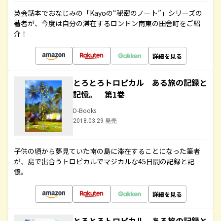
英会話本でおなじみの「Kayoの“秘密のノート”」シリーズの
著者が、今度は自分の滞在するロンドン南東の田舎町をご紹
介！
詳細を見る
とろとろトロピカル ある旅の記録と
記憶。 第1巻
D-Books
2018.03.29 発売
子供の頃から夢見ていた南の島に滞在することになった筆者
が、島で出合うトロピカルでマジカルな45日間の記録と記
憶。
詳細を見る
とろとろトロピカル ある旅の記録と