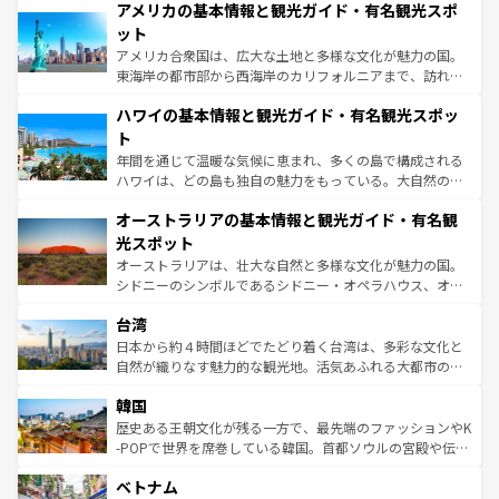
アメリカの基本情報と観光ガイド・有名観光スポ
ンツ一覧
を参照してほしい。
の建物がそのまま残る町や、スイスならではのユニークな
博物館もあり、アルプス観光だけでなく町歩きも満喫する
ット
ことができる。国民の所得が高いため物価も高いが、旅行
アメリカ合衆国は、広大な土地と多様な文化が魅力の国。
者向けの交通パス提供のサービスもあり、うまく活用すれ
東海岸の都市部から西海岸のカリフォルニアまで、訪れる
ば市内交通費無料で観光を楽しむこともできる。 なお、新
場所ごとに異なる風景と体験が待っている。ニューヨーク
着のスイス情報は
コンテンツ一覧
を参照してほしい。
ハワイの基本情報と観光ガイド・有名観光スポッ
のような巨大都市は、観光、ショッピング、エンターテイ
ンメントが詰まった刺激的なスポットだ。一方、アメリカ
ト
西部には大自然が広がり、グランドキャニオンやイエロー
年間を通じて温暖な気候に恵まれ、多くの島で構成される
ストーン国立公園といった絶景が堪能できる。さらに、南
ハワイは、どの島も独自の魅力をもっている。大自然の神
部のニューオーリンズでは、音楽と美食が融合した独特の
秘を感じたいなら、火山が生み出した壮大な景観を誇るハ
文化が魅力。旅行者はアメリカの各地域で異なる魅力を楽
オーストラリアの基本情報と観光ガイド・有名観
ワイ島は見逃せない。また、定番の観光地といえばオアフ
しみながら、その多様性と豊かな歴史を感じることができ
島だが、静かな自然を求めるならマウイ島やカウアイ島が
光スポット
るだろう。車でのロードトリップや列車の旅も、アメリカ
おすすめ。エメラルドグリーンに輝く海をはじめ、豊かな
オーストラリアは、壮大な自然と多様な文化が魅力の国。
ならではの贅沢な旅のスタイルだ。 なお、新着のアメリカ
文化や歴史が息づいている。「アロハスピリット」と呼ば
シドニーのシンボルであるシドニー・オペラハウス、オー
情報は
コンテンツ一覧
を参照してほしい。
れるおもてなしの心で訪れる人々を迎えてくれるハワイの
ストラリア東海岸北部に広がる大サンゴ礁地帯グレートバ
人々、おいしいローカルフードやハワイアンミュージッ
台湾
リアリーフや大陸中央部にそびえるウルル（エアーズロッ
ク、伝統的なフラダンスなど、すべてがハワイの魅力を彩
ク）、タスマニアの美しい原生林やケアンズの熱帯雨林な
日本から約４時間ほどでたどり着く台湾は、多彩な文化と
っている。訪れるたびに新しい発見と感動が待っているハ
ど、見どころがたくさん。また、カフェやワイン、オージ
自然が織りなす魅力的な観光地。活気あふれる大都市の台
ワイを、存分に味わってほしい。 なお、新着のハワイ情報
ービーフなどの食文化も豊かで、美味しいものであふれて
北やノスタルジックな町並みが人気な九份（ジォウフェ
は
コンテンツ一覧
を参照してほしい。
韓国
いる。アクティビティも充実しており、サーフィンやダイ
ン）、静ひつな山岳地帯である台湾東部など、都市の喧騒
ビング、ハイキングなど、アウトドア好きにはたまらな
と山間の静けさが共存しており、訪れる人に新しい発見と
歴史ある王朝文化が残る一方で、最先端のファッションやK
い。オーストラリアの多彩な魅力を存分に味わいつくそ
驚きをもたらしてくれる。また、奥深い台湾の食文化も魅
-POPで世界を席巻している韓国。首都ソウルの宮殿や伝統
う。 なお、新着のオーストラリア情報は
コンテンツ一覧
を
力で、夜市などの屋台グルメから高級料理、ヘルシーで美
家屋が並ぶエリアでは韓国の歴史と文化に浸ることがで
参照してほしい。
ベトナム
容にもいいと評判のスイーツなど、バラエティ豊かな料理
き、地方に足を延ばせば四季折々の自然美を楽しむことが