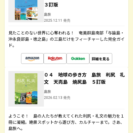
３訂版
島旅
2025.12.11 発売
見たことのない世界に心奪われる！ 奄美群島南部「与論島・
沖永良部島・徳之島」の三島だけをフィーチャーした完全ガイ
ド。
詳細を見る
０４ 地球の歩き方 島旅 利尻 礼
文 天売島 焼尻島 ５訂版
島旅
2026.02.13 発売
ようこそ！ 島の人たちが教えてくれた利尻・礼文の魅力を１
冊に凝縮。絶景スポットから遊び方、カルチャーまで。さあ、
島旅へ。