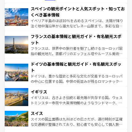
美術、ヴェネツィアの運河など、歴史あるスポットはもち
スペインの観光ポイントと人気スポット・知ってお
ろん、トスカーナの美しい田園風景やアマルフィ海岸の絶
景など、自然景観も見逃せない。観光の合間には、本場の
くべき基本情報
ピザやパスタなど、絶品のイタリア料理を堪能することも
イベリア半島のほぼ80％を占めるスペインは、太陽が降り
できる。朝目覚めてから夜眠るまで、すべての瞬間を楽し
注ぐ地中海沿岸から雄大なピレネー山脈まで、多彩な自然
ませてくれるイタリアで、忘れられない旅をしてみよう！
と文化が詰まったヨーロッパ屈指の旅行先だ。多様な地域
なお、新着のイタリア情報は
コンテンツ一覧
を参照してほ
フランスの基本情報と観光ガイド・有名観光スポ
文化が根付くこの国では、情熱的なフラメンコ、熱気あふ
しい。
れる闘牛、そして美味しいタパスが生活の一部となってい
ット
る。首都マドリードの洗練された雰囲気や、バルセロナの
フランスは、世界中の旅行者を魅了し続けるヨーロッパ屈
アートに溢れた街角から、地方では古代ローマ遺跡や中世
指の観光地だ。首都パリのエッフェル塔やルーブル美術館
の城塞都市、穏やかなビーチリゾートまで多彩な表情を見
といった象徴的なスポットから、田舎町の古風な美しさま
せる。地方によって風土や気候が異なるスペインはその個
ドイツの基本情報と観光ガイド・有名観光スポッ
で、幅広い魅力が詰まっている。華麗な宮殿、歴史的な大
性で訪れる人を魅了する。 なお、新着のスペイン情報は
コ
聖堂、美しいビーチ、そして豊かな自然が、訪れる者を心
ト
ンテンツ一覧
を参照してほしい。
から魅了する。また、フランスは美食の国としても知ら
ドイツは、豊かな歴史と多彩な文化が交差するヨーロッパ
れ、フランス料理はユネスコ無形文化遺産にも登録されて
の中心に位置する国。中世の街並みが残るロマンチック街
いる。シャンパンの発祥地であるランス、プロヴァンスの
道から、未来を先取りするようなモダンな都市まで多様な
香り高いラベンダー畑など、多彩な楽しみ方が可能だ。さ
イギリス
顔を持つこの国は、どこを歩いても飽きることがない。ベ
らに、パリ以外の地域にも魅力が溢れており、どの街角に
ルリンの文化的活気、バイエルン州のアルプスの絶景、そ
イギリスは、古きよき伝統と最先端が共存する国。ウェス
も豊かな歴史と文化が息づいている。パリ以外の個性あふ
してライン川沿いのワイン畑といった風景は必見。ビール
トミンスター寺院や大英博物館のようなランドマーク、歴
れる地方に足を運ぶとそれぞれで全く異なる文化を体験で
とソーセージを味わいながら地元の人と過ごす楽しい時間
史ある大学都市、美しい丘陵地帯や牧歌的な風景など、エ
きるだろう。 なお、新着のフランス情報は
コンテンツ一覧
スイス
は、お酒好きな人にはぜひ体験してほしい。 なお、新着の
リアごとに異なる魅力がある。また、優雅なアフタヌーン
を参照してほしい。
ドイツ情報は
コンテンツ一覧
を参照してほしい。
ティー、ビール好きにはたまらない英国パブ、サッカー観
スイスの国土面積は九州ほどの広さだが、運行時刻が正確
戦など、本場だからこそできる体験も豊富。イギリスを旅
な交通網が整備されており、初心者でも安心して個人旅行
して楽しみつくそう。 なお、新着のイギリス情報は
コンテ
を楽しめる。日本同様に時刻表どおりの旅が可能だ。中世