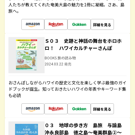
人たちが教えてくれた奄美大島の魅力を1冊に凝縮。さあ、島
旅へ。
詳細を見る
Ｓ０３ 史跡と神話の舞台をホロホ
ロ！ ハワイカルチャーさんぽ
BOOKS 旅の読み物
2024.03.22 発売
おさんぽしながらハワイの歴史と文化を楽しく学ぶ最強のガイ
ドブックが誕生。知っておきたいハワイの年表やキーワード集
も必読
詳細を見る
０３ 地球の歩き方 島旅 与論島
沖永良部島 徳之島～奄美群島②～