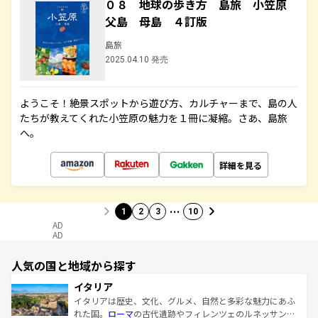
０８ 地球の歩き方 島旅 小笠原
父島 母島 ４訂版
島旅
2025.04.10 発売
ようこそ！絶景スポットから遊び方、カルチャーまで、島の人
たちが教えてくれた小笠原の魅力を１冊に凝縮。さあ、島旅
へ。
詳細を見る
…
1
2
3
10
AD
AD
人気の国と地域から探す
イタリア
イタリアは歴史、文化、グルメ、自然と多彩な魅力にあふ
れた国。
ローマ
の古代遺跡やフィレンツェのルネッサンス