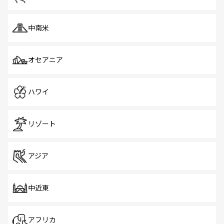
中南米
オセアニア
ハワイ
リゾート
アジア
中近東
アフリカ