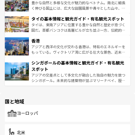
が味わえる。 なお、新着の台湾情報は
コンテンツ一覧
を参
できる。そして、キムチや焼肉、絶品のストリートフード
豊かな自然と多様な文化が魅力的なベトナム。南北に細長
照してほしい。
まで、さまざまな韓国料理が待っている。夜には、韓国な
く伸びる国土には、広大な田園風景や青々とした山々、世
らではのナイトライフも堪能できる。あたたかいホスピタ
界遺産に登録された壮大な自然景観が点在し、都市部では
タイの基本情報と観光ガイド・有名観光スポット
リティに包まれながら、韓国の多彩な魅力を心ゆくまで味
急速な発展と共に伝統が息づく。ハノイの古い町並みやホ
わってみてほしい。 なお、新着の韓国情報は
コンテンツ一
ーチミン市のフランス統治時代の建物も、独特の雰囲気を
タイは、東南アジアに位置する豊かな自然と歴史が息づく
覧
を参照してほしい。
醸し出している。また、バラエティの豊かさとおいしさで
国だ。首都バンコクは高層ビルが立ち並ぶ一方、伝統的な
世界中の食通を魅了してやまないベトナム料理も魅力のひ
寺院や市場がいたるところに点在し、古きよき文化と現代
香港
とつ。フォーやバインミー、ベトナムコーヒーなどは、ぜ
の活気が交差している。北部ではチェンマイなどの山岳地
ひ現地で味わいたい。どの地域を訪れてもあたたかい人々
帯で自然と触れ合い、南部ではプーケットやクラビの美し
アジアと西洋の文化が交わる香港は、特有のエネルギーを
が旅行者を迎えてくれるので、きっと忘れられない旅にな
いビーチでリゾート気分を楽しむことができる。タイ料理
もっている。ヴィクトリア湾に広がる壮大な景色、近未来
るはずだ。 なお、新着のベトナム情報は
コンテンツ一覧
を
は世界的に有名で、屋台から高級レストランまで味覚を刺
的なアートスポット、そして歴史と現代が融合した町並
参照してほしい。
シンガポールの基本情報と観光ガイド・有名観光
激する。気候は一年中温暖で、どの季節にも異なる楽しみ
み、どこを訪れても感動するはず。観光スポットが密集し
が待っている。親しみやすいタイの人々、仏教を中心とし
ており、効率よく見どころを回れるのも魅力。息をのむよ
スポット
た文化、そして多様な観光資源が、訪れる旅人を魅了し続
うな絶景から文化的な体験まで、香港を存分に楽しみ尽く
アジアの交差点として多文化が融合した独自の魅力を放つ
ける。 なお、新着のタイ情報は
コンテンツ一覧
を参照して
そう。 なお、新着の香港情報は
コンテンツ一覧
を参照して
シンガポール。未来的な建築物が並ぶマリーナベイ、歴史
ほしい。
ほしい。
と伝統を感じられるエスニックタウン、多数の緑豊かな公
園や自然保護区など、自然が調和した近代的な景観と文化
の多様性あふれるカラフルな町は、どこを歩いても新しい
国と地域
発見がある。さらに、治安のよさや充実した公共交通機関
も、旅行者にとっては魅力的なポイント。グルメも豊富
で、ホーカーズは地元の風情を楽しめる外せないスポット
ヨーロッパ
だ。訪れる人を飽きさせないシンガポールで、多様な魅力
を体感しよう。 なお、新着のシンガポール情報は
コンテン
ツ一覧
を参照してほしい。
北米