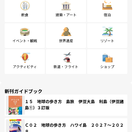
飲食
建築・アート
宿泊
イベント・観戦
世界遺産
リゾート
アクティビティ
鉄道・フライト
ショップ
新刊ガイドブック
１５ 地球の歩き方 島旅 伊豆大島 利島（伊豆諸
島①）３訂版
Ｃ０２ 地球の歩き方 ハワイ島 ２０２７～２０２
８