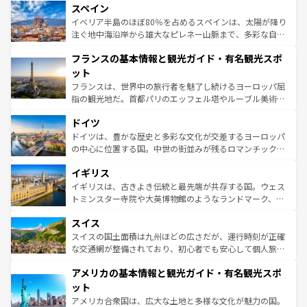
スペイン
ろん、トスカーナの美しい田園風景やアマルフィ海岸の絶
景など、自然景観も見逃せない。観光の合間には、本場の
イベリア半島のほぼ80％を占めるスペインは、太陽が降り
ピザやパスタなど、絶品のイタリア料理を堪能することも
注ぐ地中海沿岸から雄大なピレネー山脈まで、多彩な自然
できる。朝目覚めてから夜眠るまで、すべての瞬間を楽し
と文化が詰まったヨーロッパ屈指の旅行先だ。多様な地域
フランスの基本情報と観光ガイド・有名観光スポ
ませてくれるイタリアで、忘れられない旅をしてみよう！
文化が根付くこの国では、情熱的なフラメンコ、熱気あふ
なお、新着のイタリア情報は
コンテンツ一覧
を参照してほ
れる闘牛、そして美味しいタパスが生活の一部となってい
ット
しい。
る。首都マドリードの洗練された雰囲気や、バルセロナの
フランスは、世界中の旅行者を魅了し続けるヨーロッパ屈
アートに溢れた街角から、地方では古代ローマ遺跡や中世
指の観光地だ。首都パリのエッフェル塔やルーブル美術館
の城塞都市、穏やかなビーチリゾートまで多彩な表情を見
といった象徴的なスポットから、田舎町の古風な美しさま
せる。地方によって風土や気候が異なるスペインはその個
ドイツ
で、幅広い魅力が詰まっている。華麗な宮殿、歴史的な大
性で訪れる人を魅了する。 なお、新着のスペイン情報は
コ
聖堂、美しいビーチ、そして豊かな自然が、訪れる者を心
ドイツは、豊かな歴史と多彩な文化が交差するヨーロッパ
ンテンツ一覧
を参照してほしい。
から魅了する。また、フランスは美食の国としても知ら
の中心に位置する国。中世の街並みが残るロマンチック街
れ、フランス料理はユネスコ無形文化遺産にも登録されて
道から、未来を先取りするようなモダンな都市まで多様な
イギリス
いる。シャンパンの発祥地であるランス、プロヴァンスの
顔を持つこの国は、どこを歩いても飽きることがない。ベ
香り高いラベンダー畑など、多彩な楽しみ方が可能だ。さ
ルリンの文化的活気、バイエルン州のアルプスの絶景、そ
イギリスは、古きよき伝統と最先端が共存する国。ウェス
らに、パリ以外の地域にも魅力が溢れており、どの街角に
してライン川沿いのワイン畑といった風景は必見。ビール
トミンスター寺院や大英博物館のようなランドマーク、歴
も豊かな歴史と文化が息づいている。パリ以外の個性あふ
とソーセージを味わいながら地元の人と過ごす楽しい時間
史ある大学都市、美しい丘陵地帯や牧歌的な風景など、エ
れる地方に足を運ぶとそれぞれで全く異なる文化を体験で
スイス
は、お酒好きな人にはぜひ体験してほしい。 なお、新着の
リアごとに異なる魅力がある。また、優雅なアフタヌーン
きるだろう。 なお、新着のフランス情報は
コンテンツ一覧
ドイツ情報は
コンテンツ一覧
を参照してほしい。
ティー、ビール好きにはたまらない英国パブ、サッカー観
スイスの国土面積は九州ほどの広さだが、運行時刻が正確
を参照してほしい。
戦など、本場だからこそできる体験も豊富。イギリスを旅
な交通網が整備されており、初心者でも安心して個人旅行
して楽しみつくそう。 なお、新着のイギリス情報は
コンテ
を楽しめる。日本同様に時刻表どおりの旅が可能だ。中世
アメリカの基本情報と観光ガイド・有名観光スポ
ンツ一覧
を参照してほしい。
の建物がそのまま残る町や、スイスならではのユニークな
博物館もあり、アルプス観光だけでなく町歩きも満喫する
ット
ことができる。国民の所得が高いため物価も高いが、旅行
アメリカ合衆国は、広大な土地と多様な文化が魅力の国。