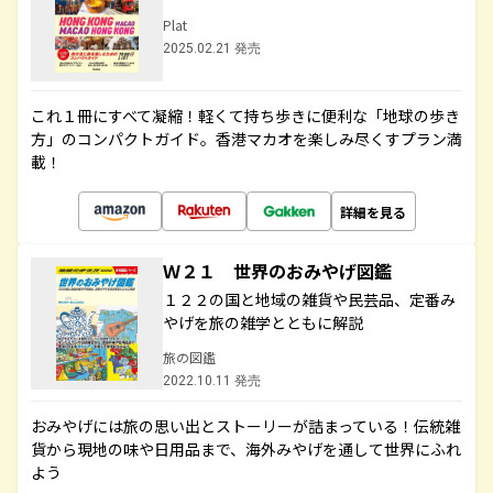
Plat
2025.02.21 発売
これ１冊にすべて凝縮！軽くて持ち歩きに便利な「地球の歩き
方」のコンパクトガイド。香港マカオを楽しみ尽くすプラン満
載！
詳細を見る
Ｗ２１ 世界のおみやげ図鑑
１２２の国と地域の雑貨や民芸品、定番み
やげを旅の雑学とともに解説
旅の図鑑
2022.10.11 発売
おみやげには旅の思い出とストーリーが詰まっている！伝統雑
貨から現地の味や日用品まで、海外みやげを通して世界にふれ
よう