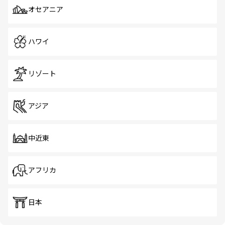
オセアニア
ハワイ
リゾート
アジア
中近東
アフリカ
日本