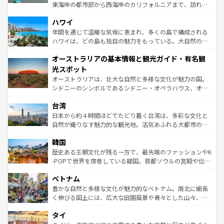
者向けの交通パス提供のサービスもあり、うまく活用すれ
東海岸の都市部から西海岸のカリフォルニアまで、訪れる
ば市内交通費無料で観光を楽しむこともできる。 なお、新
場所ごとに異なる風景と体験が待っている。ニューヨーク
着のスイス情報は
コンテンツ一覧
を参照してほしい。
ハワイ
のような巨大都市は、観光、ショッピング、エンターテイ
ンメントが詰まった刺激的なスポットだ。一方、アメリカ
年間を通じて温暖な気候に恵まれ、多くの島で構成される
西部には大自然が広がり、グランドキャニオンやイエロー
ハワイは、どの島も独自の魅力をもっている。大自然の神
ストーン国立公園といった絶景が堪能できる。さらに、南
秘を感じたいなら、火山が生み出した壮大な景観を誇るハ
オーストラリアの基本情報と観光ガイド・有名観
部のニューオーリンズでは、音楽と美食が融合した独特の
ワイ島は見逃せない。また、定番の観光地といえばオアフ
文化が魅力。旅行者はアメリカの各地域で異なる魅力を楽
島だが、静かな自然を求めるならマウイ島やカウアイ島が
光スポット
しみながら、その多様性と豊かな歴史を感じることができ
おすすめ。エメラルドグリーンに輝く海をはじめ、豊かな
オーストラリアは、壮大な自然と多様な文化が魅力の国。
るだろう。車でのロードトリップや列車の旅も、アメリカ
文化や歴史が息づいている。「アロハスピリット」と呼ば
シドニーのシンボルであるシドニー・オペラハウス、オー
ならではの贅沢な旅のスタイルだ。 なお、新着のアメリカ
れるおもてなしの心で訪れる人々を迎えてくれるハワイの
ストラリア東海岸北部に広がる大サンゴ礁地帯グレートバ
情報は
コンテンツ一覧
を参照してほしい。
人々、おいしいローカルフードやハワイアンミュージッ
台湾
リアリーフや大陸中央部にそびえるウルル（エアーズロッ
ク、伝統的なフラダンスなど、すべてがハワイの魅力を彩
ク）、タスマニアの美しい原生林やケアンズの熱帯雨林な
日本から約４時間ほどでたどり着く台湾は、多彩な文化と
っている。訪れるたびに新しい発見と感動が待っているハ
ど、見どころがたくさん。また、カフェやワイン、オージ
自然が織りなす魅力的な観光地。活気あふれる大都市の台
ワイを、存分に味わってほしい。 なお、新着のハワイ情報
ービーフなどの食文化も豊かで、美味しいものであふれて
北やノスタルジックな町並みが人気な九份（ジォウフェ
は
コンテンツ一覧
を参照してほしい。
韓国
いる。アクティビティも充実しており、サーフィンやダイ
ン）、静ひつな山岳地帯である台湾東部など、都市の喧騒
ビング、ハイキングなど、アウトドア好きにはたまらな
と山間の静けさが共存しており、訪れる人に新しい発見と
歴史ある王朝文化が残る一方で、最先端のファッションやK
い。オーストラリアの多彩な魅力を存分に味わいつくそ
驚きをもたらしてくれる。また、奥深い台湾の食文化も魅
-POPで世界を席巻している韓国。首都ソウルの宮殿や伝統
う。 なお、新着のオーストラリア情報は
コンテンツ一覧
を
力で、夜市などの屋台グルメから高級料理、ヘルシーで美
家屋が並ぶエリアでは韓国の歴史と文化に浸ることがで
参照してほしい。
ベトナム
容にもいいと評判のスイーツなど、バラエティ豊かな料理
き、地方に足を延ばせば四季折々の自然美を楽しむことが
が味わえる。 なお、新着の台湾情報は
コンテンツ一覧
を参
できる。そして、キムチや焼肉、絶品のストリートフード
豊かな自然と多様な文化が魅力的なベトナム。南北に細長
照してほしい。
まで、さまざまな韓国料理が待っている。夜には、韓国な
く伸びる国土には、広大な田園風景や青々とした山々、世
らではのナイトライフも堪能できる。あたたかいホスピタ
界遺産に登録された壮大な自然景観が点在し、都市部では
タイ
リティに包まれながら、韓国の多彩な魅力を心ゆくまで味
急速な発展と共に伝統が息づく。ハノイの古い町並みやホ
わってみてほしい。 なお、新着の韓国情報は
コンテンツ一