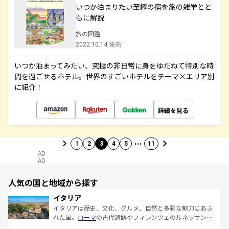
いつか泊まりたい至極の宿を旅の雑学とと
もに解説
旅の図鑑
2022.10.14 発売
いつか泊まってみたい、究極の非日常に身をゆだねて特別な時
間を過ごせるホテル。世界のすごいホテルをテーマ×エリア別
に紹介！
詳細を見る
…
1
2
3
4
5
11
AD
AD
人気の国と地域から探す
イタリア
イタリアは歴史、文化、グルメ、自然と多彩な魅力にあふ
れた国。
ローマ
の古代遺跡やフィレンツェのルネッサンス
美術、ヴェネツィアの運河など、歴史あるスポットはもち