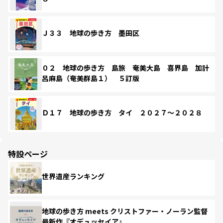
Ｊ３３ 地球の歩き方 墨田区
０２ 地球の歩き方 島旅 奄美大島 喜界島 加計
呂麻島（奄美群島１） ５訂版
Ｄ１７ 地球の歩き方 タイ ２０２７～２０２８
特設ページ
世界遺産ランキング
地球の歩き方 meets クリストファー・ノーラン監督
最新作『オデュッセイア』