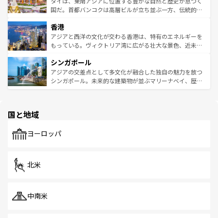
ーチミン市のフランス統治時代の建物も、独特の雰囲気を
タイは、東南アジアに位置する豊かな自然と歴史が息づく
覧
を参照してほしい。
醸し出している。また、バラエティの豊かさとおいしさで
国だ。首都バンコクは高層ビルが立ち並ぶ一方、伝統的な
世界中の食通を魅了してやまないベトナム料理も魅力のひ
寺院や市場がいたるところに点在し、古きよき文化と現代
香港
とつ。フォーやバインミー、ベトナムコーヒーなどは、ぜ
の活気が交差している。北部ではチェンマイなどの山岳地
ひ現地で味わいたい。どの地域を訪れてもあたたかい人々
帯で自然と触れ合い、南部ではプーケットやクラビの美し
アジアと西洋の文化が交わる香港は、特有のエネルギーを
が旅行者を迎えてくれるので、きっと忘れられない旅にな
いビーチでリゾート気分を楽しむことができる。タイ料理
もっている。ヴィクトリア湾に広がる壮大な景色、近未来
るはずだ。 なお、新着のベトナム情報は
コンテンツ一覧
を
は世界的に有名で、屋台から高級レストランまで味覚を刺
的なアートスポット、そして歴史と現代が融合した町並
参照してほしい。
シンガポール
激する。気候は一年中温暖で、どの季節にも異なる楽しみ
み、どこを訪れても感動するはず。観光スポットが密集し
が待っている。親しみやすいタイの人々、仏教を中心とし
ており、効率よく見どころを回れるのも魅力。息をのむよ
アジアの交差点として多文化が融合した独自の魅力を放つ
た文化、そして多様な観光資源が、訪れる旅人を魅了し続
うな絶景から文化的な体験まで、香港を存分に楽しみ尽く
シンガポール。未来的な建築物が並ぶマリーナベイ、歴史
ける。 なお、新着のタイ情報は
コンテンツ一覧
を参照して
そう。 なお、新着の香港情報は
コンテンツ一覧
を参照して
と伝統を感じられるエスニックタウン、多数の緑豊かな公
ほしい。
ほしい。
園や自然保護区など、自然が調和した近代的な景観と文化
の多様性あふれるカラフルな町は、どこを歩いても新しい
国と地域
発見がある。さらに、治安のよさや充実した公共交通機関
も、旅行者にとっては魅力的なポイント。グルメも豊富
で、ホーカーズは地元の風情を楽しめる外せないスポット
ヨーロッパ
だ。訪れる人を飽きさせないシンガポールで、多様な魅力
を体感しよう。 なお、新着のシンガポール情報は
コンテン
ツ一覧
を参照してほしい。
北米
中南米