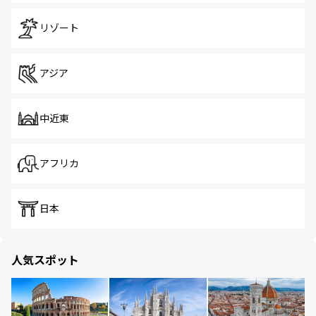
リゾート
アジア
中近東
アフリカ
日本
人気スポット