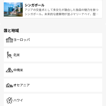
るはずだ。 なお、新着のベトナム情報は
コンテンツ一覧
を
は世界的に有名で、屋台から高級レストランまで味覚を刺
的なアートスポット、そして歴史と現代が融合した町並
参照してほしい。
シンガポール
激する。気候は一年中温暖で、どの季節にも異なる楽しみ
み、どこを訪れても感動するはず。観光スポットが密集し
が待っている。親しみやすいタイの人々、仏教を中心とし
ており、効率よく見どころを回れるのも魅力。息をのむよ
アジアの交差点として多文化が融合した独自の魅力を放つ
た文化、そして多様な観光資源が、訪れる旅人を魅了し続
うな絶景から文化的な体験まで、香港を存分に楽しみ尽く
シンガポール。未来的な建築物が並ぶマリーナベイ、歴史
ける。 なお、新着のタイ情報は
コンテンツ一覧
を参照して
そう。 なお、新着の香港情報は
コンテンツ一覧
を参照して
と伝統を感じられるエスニックタウン、多数の緑豊かな公
ほしい。
ほしい。
園や自然保護区など、自然が調和した近代的な景観と文化
の多様性あふれるカラフルな町は、どこを歩いても新しい
国と地域
発見がある。さらに、治安のよさや充実した公共交通機関
も、旅行者にとっては魅力的なポイント。グルメも豊富
で、ホーカーズは地元の風情を楽しめる外せないスポット
ヨーロッパ
だ。訪れる人を飽きさせないシンガポールで、多様な魅力
を体感しよう。 なお、新着のシンガポール情報は
コンテン
ツ一覧
を参照してほしい。
北米
中南米
オセアニア
ハワイ