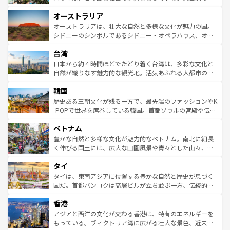
ストーン国立公園といった絶景が堪能できる。さらに、南
秘を感じたいなら、火山が生み出した壮大な景観を誇るハ
オーストラリア
部のニューオーリンズでは、音楽と美食が融合した独特の
ワイ島は見逃せない。また、定番の観光地といえばオアフ
文化が魅力。旅行者はアメリカの各地域で異なる魅力を楽
島だが、静かな自然を求めるならマウイ島やカウアイ島が
オーストラリアは、壮大な自然と多様な文化が魅力の国。
しみながら、その多様性と豊かな歴史を感じることができ
おすすめ。エメラルドグリーンに輝く海をはじめ、豊かな
シドニーのシンボルであるシドニー・オペラハウス、オー
るだろう。車でのロードトリップや列車の旅も、アメリカ
文化や歴史が息づいている。「アロハスピリット」と呼ば
ストラリア東海岸北部に広がる大サンゴ礁地帯グレートバ
ならではの贅沢な旅のスタイルだ。 なお、新着のアメリカ
台湾
れるおもてなしの心で訪れる人々を迎えてくれるハワイの
リアリーフや大陸中央部にそびえるウルル（エアーズロッ
情報は
コンテンツ一覧
を参照してほしい。
人々、おいしいローカルフードやハワイアンミュージッ
ク）、タスマニアの美しい原生林やケアンズの熱帯雨林な
日本から約４時間ほどでたどり着く台湾は、多彩な文化と
ク、伝統的なフラダンスなど、すべてがハワイの魅力を彩
ど、見どころがたくさん。また、カフェやワイン、オージ
自然が織りなす魅力的な観光地。活気あふれる大都市の台
っている。訪れるたびに新しい発見と感動が待っているハ
ービーフなどの食文化も豊かで、美味しいものであふれて
北やノスタルジックな町並みが人気な九份（ジォウフェ
ワイを、存分に味わってほしい。 なお、新着のハワイ情報
韓国
いる。アクティビティも充実しており、サーフィンやダイ
ン）、静ひつな山岳地帯である台湾東部など、都市の喧騒
は
コンテンツ一覧
を参照してほしい。
ビング、ハイキングなど、アウトドア好きにはたまらな
と山間の静けさが共存しており、訪れる人に新しい発見と
歴史ある王朝文化が残る一方で、最先端のファッションやK
い。オーストラリアの多彩な魅力を存分に味わいつくそ
驚きをもたらしてくれる。また、奥深い台湾の食文化も魅
-POPで世界を席巻している韓国。首都ソウルの宮殿や伝統
う。 なお、新着のオーストラリア情報は
コンテンツ一覧
を
力で、夜市などの屋台グルメから高級料理、ヘルシーで美
家屋が並ぶエリアでは韓国の歴史と文化に浸ることがで
参照してほしい。
ベトナム
容にもいいと評判のスイーツなど、バラエティ豊かな料理
き、地方に足を延ばせば四季折々の自然美を楽しむことが
が味わえる。 なお、新着の台湾情報は
コンテンツ一覧
を参
できる。そして、キムチや焼肉、絶品のストリートフード
豊かな自然と多様な文化が魅力的なベトナム。南北に細長
照してほしい。
まで、さまざまな韓国料理が待っている。夜には、韓国な
く伸びる国土には、広大な田園風景や青々とした山々、世
らではのナイトライフも堪能できる。あたたかいホスピタ
界遺産に登録された壮大な自然景観が点在し、都市部では
タイ
リティに包まれながら、韓国の多彩な魅力を心ゆくまで味
急速な発展と共に伝統が息づく。ハノイの古い町並みやホ
わってみてほしい。 なお、新着の韓国情報は
コンテンツ一
ーチミン市のフランス統治時代の建物も、独特の雰囲気を
タイは、東南アジアに位置する豊かな自然と歴史が息づく
覧
を参照してほしい。
醸し出している。また、バラエティの豊かさとおいしさで
国だ。首都バンコクは高層ビルが立ち並ぶ一方、伝統的な
世界中の食通を魅了してやまないベトナム料理も魅力のひ
寺院や市場がいたるところに点在し、古きよき文化と現代
香港
とつ。フォーやバインミー、ベトナムコーヒーなどは、ぜ
の活気が交差している。北部ではチェンマイなどの山岳地
ひ現地で味わいたい。どの地域を訪れてもあたたかい人々
帯で自然と触れ合い、南部ではプーケットやクラビの美し
アジアと西洋の文化が交わる香港は、特有のエネルギーを
が旅行者を迎えてくれるので、きっと忘れられない旅にな
いビーチでリゾート気分を楽しむことができる。タイ料理
もっている。ヴィクトリア湾に広がる壮大な景色、近未来