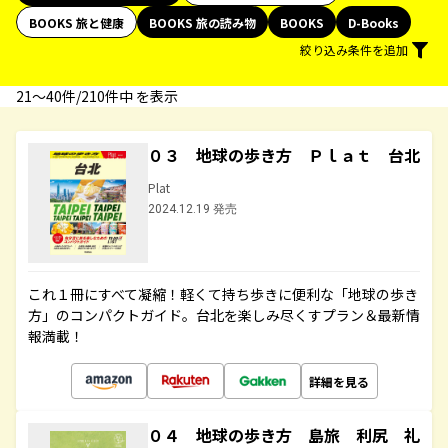
BOOKS 旅と健康
BOOKS 旅の読み物
BOOKS
D-Books
絞り込み条件を追加
21〜40件/210件中 を表示
０３ 地球の歩き方 Ｐｌａｔ 台北
Plat
2024.12.19 発売
これ１冊にすべて凝縮！軽くて持ち歩きに便利な「地球の歩き
方」のコンパクトガイド。台北を楽しみ尽くすプラン＆最新情
報満載！
詳細を見る
０４ 地球の歩き方 島旅 利尻 礼