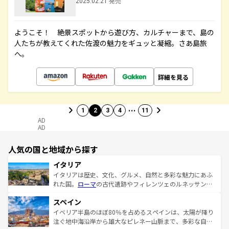
2025.02.21 発売
ようこそ！ 絶景スポットから遊び方、カルチャーまで、島の
人たちが教えてくれた佐渡の魅力をギュッと凝縮。さあ島旅
へ。
詳細を見る
…
1
2
3
4
11
AD
AD
人気の国と地域から探す
イタリア
イタリアは歴史、文化、グルメ、自然と多彩な魅力にあふ
れた国。
ローマ
の古代遺跡やフィレンツェのルネッサンス
美術、ヴェネツィアの運河など、歴史あるスポットはもち
スペイン
ろん、トスカーナの美しい田園風景やアマルフィ海岸の絶
景など、自然景観も見逃せない。観光の合間には、本場の
イベリア半島のほぼ80％を占めるスペインは、太陽が降り
ピザやパスタなど、絶品のイタリア料理を堪能することも
注ぐ地中海沿岸から雄大なピレネー山脈まで、多彩な自然