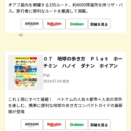
オアフ島内を網羅する105ルート、約4000停留所を持つザ・バ
ス。旅行者に便利なルートを厳選して掲載。
詳細を見る
AD
０７ 地球の歩き方 Ｐｌａｔ ホー
チミン ハノイ ダナン ホイアン
Plat
2024.07.04 発売
これ１冊にすべて凝縮！ ベトナムの人気４都市＋人気の郊外
を楽しむ、携帯に便利な地球の歩き方コンパクトガイドの最新
版が登場
詳細を見る