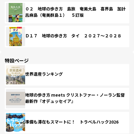
０２ 地球の歩き方 島旅 奄美大島 喜界島 加計
呂麻島（奄美群島１） ５訂版
Ｄ１７ 地球の歩き方 タイ ２０２７～２０２８
特設ページ
世界遺産ランキング
地球の歩き方 meets クリストファー・ノーラン監督
最新作『オデュッセイア』
準備も滞在もスマートに！ トラベルハック2026