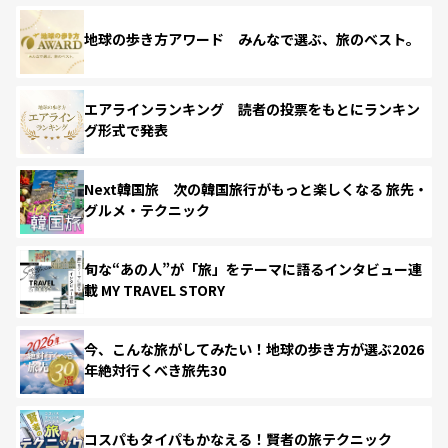
地球の歩き方アワード みんなで選ぶ、旅のベスト。
エアラインランキング 読者の投票をもとにランキン
グ形式で発表
Next韓国旅 次の韓国旅行がもっと楽しくなる 旅先・
グルメ・テクニック
旬な“あの人”が「旅」をテーマに語るインタビュー連
載 MY TRAVEL STORY
今、こんな旅がしてみたい！地球の歩き方が選ぶ2026
年絶対行くべき旅先30
コスパもタイパもかなえる！賢者の旅テクニック