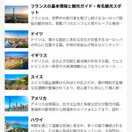
できる。朝目覚めてから夜眠るまで、すべての瞬間を楽し
と文化が詰まったヨーロッパ屈指の旅行先だ。多様な地域
フランスの基本情報と観光ガイド・有名観光スポ
ませてくれるイタリアで、忘れられない旅をしてみよう！
文化が根付くこの国では、情熱的なフラメンコ、熱気あふ
なお、新着のイタリア情報は
コンテンツ一覧
を参照してほ
れる闘牛、そして美味しいタパスが生活の一部となってい
ット
しい。
る。首都マドリードの洗練された雰囲気や、バルセロナの
フランスは、世界中の旅行者を魅了し続けるヨーロッパ屈
アートに溢れた街角から、地方では古代ローマ遺跡や中世
指の観光地だ。首都パリのエッフェル塔やルーブル美術館
の城塞都市、穏やかなビーチリゾートまで多彩な表情を見
といった象徴的なスポットから、田舎町の古風な美しさま
せる。地方によって風土や気候が異なるスペインはその個
ドイツ
で、幅広い魅力が詰まっている。華麗な宮殿、歴史的な大
性で訪れる人を魅了する。 なお、新着のスペイン情報は
コ
聖堂、美しいビーチ、そして豊かな自然が、訪れる者を心
ドイツは、豊かな歴史と多彩な文化が交差するヨーロッパ
ンテンツ一覧
を参照してほしい。
から魅了する。また、フランスは美食の国としても知ら
の中心に位置する国。中世の街並みが残るロマンチック街
れ、フランス料理はユネスコ無形文化遺産にも登録されて
道から、未来を先取りするようなモダンな都市まで多様な
イギリス
いる。シャンパンの発祥地であるランス、プロヴァンスの
顔を持つこの国は、どこを歩いても飽きることがない。ベ
香り高いラベンダー畑など、多彩な楽しみ方が可能だ。さ
ルリンの文化的活気、バイエルン州のアルプスの絶景、そ
イギリスは、古きよき伝統と最先端が共存する国。ウェス
らに、パリ以外の地域にも魅力が溢れており、どの街角に
してライン川沿いのワイン畑といった風景は必見。ビール
トミンスター寺院や大英博物館のようなランドマーク、歴
も豊かな歴史と文化が息づいている。パリ以外の個性あふ
とソーセージを味わいながら地元の人と過ごす楽しい時間
史ある大学都市、美しい丘陵地帯や牧歌的な風景など、エ
れる地方に足を運ぶとそれぞれで全く異なる文化を体験で
スイス
は、お酒好きな人にはぜひ体験してほしい。 なお、新着の
リアごとに異なる魅力がある。また、優雅なアフタヌーン
きるだろう。 なお、新着のフランス情報は
コンテンツ一覧
ドイツ情報は
コンテンツ一覧
を参照してほしい。
ティー、ビール好きにはたまらない英国パブ、サッカー観
スイスの国土面積は九州ほどの広さだが、運行時刻が正確
を参照してほしい。
戦など、本場だからこそできる体験も豊富。イギリスを旅
な交通網が整備されており、初心者でも安心して個人旅行
して楽しみつくそう。 なお、新着のイギリス情報は
コンテ
を楽しめる。日本同様に時刻表どおりの旅が可能だ。中世
アメリカ
ンツ一覧
を参照してほしい。
の建物がそのまま残る町や、スイスならではのユニークな
博物館もあり、アルプス観光だけでなく町歩きも満喫する
アメリカ合衆国は、広大な土地と多様な文化が魅力の国。
ことができる。国民の所得が高いため物価も高いが、旅行
東海岸の都市部から西海岸のカリフォルニアまで、訪れる
者向けの交通パス提供のサービスもあり、うまく活用すれ
場所ごとに異なる風景と体験が待っている。ニューヨーク
ハワイ
ば市内交通費無料で観光を楽しむこともできる。 なお、新
のような巨大都市は、観光、ショッピング、エンターテイ
着のスイス情報は
コンテンツ一覧
を参照してほしい。
ンメントが詰まった刺激的なスポットだ。一方、アメリカ
年間を通じて温暖な気候に恵まれ、多くの島で構成される
西部には大自然が広がり、グランドキャニオンやイエロー
ハワイは、どの島も独自の魅力をもっている。大自然の神