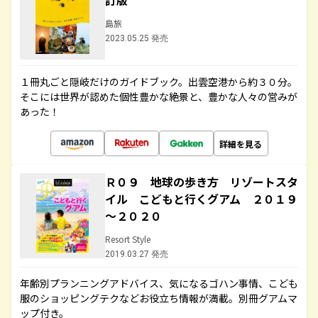
訂版
島旅
2023.05.25 発売
１冊丸ごと隠岐だけのガイドブック。出雲空港から約３０分。
そこには世界が認めた個性豊かな絶景と、豊かな人々の営みが
あった！
詳細を見る
Ｒ０９ 地球の歩き方 リゾートスタ
イル こどもと行くグアム ２０１９
～２０２０
Resort Style
2019.03.27 発売
年齢別プランニングアドバイス、気になるゴハン事情、こども
服のショッピングテクなどお役立ち情報が満載。別冊グアムマ
ップ付き。