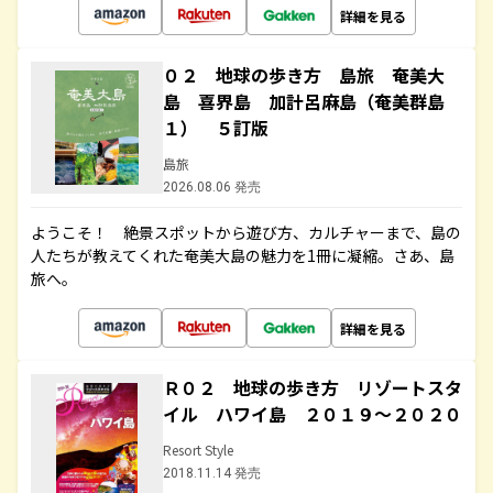
詳細を見る
０２ 地球の歩き方 島旅 奄美大
島 喜界島 加計呂麻島（奄美群島
１） ５訂版
島旅
2026.08.06 発売
ようこそ！ 絶景スポットから遊び方、カルチャーまで、島の
人たちが教えてくれた奄美大島の魅力を1冊に凝縮。さあ、島
旅へ。
詳細を見る
Ｒ０２ 地球の歩き方 リゾートスタ
イル ハワイ島 ２０１９～２０２０
Resort Style
2018.11.14 発売