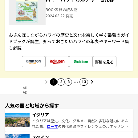
BOOKS 旅の読み物
2024.03.22 発売
おさんぽしながらハワイの歴史と文化を楽しく学ぶ最強のガイ
ドブックが誕生。知っておきたいハワイの年表やキーワード集
も必読
詳細を見る
…
1
2
3
13
AD
AD
人気の国と地域から探す
イタリア
イタリアは歴史、文化、グルメ、自然と多彩な魅力にあふ
れた国。
ローマ
の古代遺跡やフィレンツェのルネッサンス
美術、ヴェネツィアの運河など、歴史あるスポットはもち
スペイン
ろん、トスカーナの美しい田園風景やアマルフィ海岸の絶