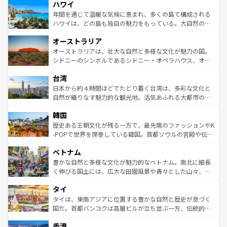
ハワイ
ば市内交通費無料で観光を楽しむこともできる。 なお、新
のような巨大都市は、観光、ショッピング、エンターテイ
着のスイス情報は
コンテンツ一覧
を参照してほしい。
ンメントが詰まった刺激的なスポットだ。一方、アメリカ
年間を通じて温暖な気候に恵まれ、多くの島で構成される
西部には大自然が広がり、グランドキャニオンやイエロー
ハワイは、どの島も独自の魅力をもっている。大自然の神
ストーン国立公園といった絶景が堪能できる。さらに、南
秘を感じたいなら、火山が生み出した壮大な景観を誇るハ
オーストラリア
部のニューオーリンズでは、音楽と美食が融合した独特の
ワイ島は見逃せない。また、定番の観光地といえばオアフ
文化が魅力。旅行者はアメリカの各地域で異なる魅力を楽
島だが、静かな自然を求めるならマウイ島やカウアイ島が
オーストラリアは、壮大な自然と多様な文化が魅力の国。
しみながら、その多様性と豊かな歴史を感じることができ
おすすめ。エメラルドグリーンに輝く海をはじめ、豊かな
シドニーのシンボルであるシドニー・オペラハウス、オー
るだろう。車でのロードトリップや列車の旅も、アメリカ
文化や歴史が息づいている。「アロハスピリット」と呼ば
ストラリア東海岸北部に広がる大サンゴ礁地帯グレートバ
ならではの贅沢な旅のスタイルだ。 なお、新着のアメリカ
台湾
れるおもてなしの心で訪れる人々を迎えてくれるハワイの
リアリーフや大陸中央部にそびえるウルル（エアーズロッ
情報は
コンテンツ一覧
を参照してほしい。
人々、おいしいローカルフードやハワイアンミュージッ
ク）、タスマニアの美しい原生林やケアンズの熱帯雨林な
日本から約４時間ほどでたどり着く台湾は、多彩な文化と
ク、伝統的なフラダンスなど、すべてがハワイの魅力を彩
ど、見どころがたくさん。また、カフェやワイン、オージ
自然が織りなす魅力的な観光地。活気あふれる大都市の台
っている。訪れるたびに新しい発見と感動が待っているハ
ービーフなどの食文化も豊かで、美味しいものであふれて
北やノスタルジックな町並みが人気な九份（ジォウフェ
ワイを、存分に味わってほしい。 なお、新着のハワイ情報
韓国
いる。アクティビティも充実しており、サーフィンやダイ
ン）、静ひつな山岳地帯である台湾東部など、都市の喧騒
は
コンテンツ一覧
を参照してほしい。
ビング、ハイキングなど、アウトドア好きにはたまらな
と山間の静けさが共存しており、訪れる人に新しい発見と
歴史ある王朝文化が残る一方で、最先端のファッションやK
い。オーストラリアの多彩な魅力を存分に味わいつくそ
驚きをもたらしてくれる。また、奥深い台湾の食文化も魅
-POPで世界を席巻している韓国。首都ソウルの宮殿や伝統
う。 なお、新着のオーストラリア情報は
コンテンツ一覧
を
力で、夜市などの屋台グルメから高級料理、ヘルシーで美
家屋が並ぶエリアでは韓国の歴史と文化に浸ることがで
参照してほしい。
ベトナム
容にもいいと評判のスイーツなど、バラエティ豊かな料理
き、地方に足を延ばせば四季折々の自然美を楽しむことが
が味わえる。 なお、新着の台湾情報は
コンテンツ一覧
を参
できる。そして、キムチや焼肉、絶品のストリートフード
豊かな自然と多様な文化が魅力的なベトナム。南北に細長
照してほしい。
まで、さまざまな韓国料理が待っている。夜には、韓国な
く伸びる国土には、広大な田園風景や青々とした山々、世
らではのナイトライフも堪能できる。あたたかいホスピタ
界遺産に登録された壮大な自然景観が点在し、都市部では
タイ
リティに包まれながら、韓国の多彩な魅力を心ゆくまで味
急速な発展と共に伝統が息づく。ハノイの古い町並みやホ
わってみてほしい。 なお、新着の韓国情報は
コンテンツ一
ーチミン市のフランス統治時代の建物も、独特の雰囲気を
タイは、東南アジアに位置する豊かな自然と歴史が息づく
覧
を参照してほしい。
醸し出している。また、バラエティの豊かさとおいしさで
国だ。首都バンコクは高層ビルが立ち並ぶ一方、伝統的な
世界中の食通を魅了してやまないベトナム料理も魅力のひ
寺院や市場がいたるところに点在し、古きよき文化と現代
香港
とつ。フォーやバインミー、ベトナムコーヒーなどは、ぜ
の活気が交差している。北部ではチェンマイなどの山岳地