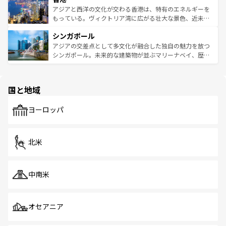
ひ現地で味わいたい。どの地域を訪れてもあたたかい人々
帯で自然と触れ合い、南部ではプーケットやクラビの美し
アジアと西洋の文化が交わる香港は、特有のエネルギーを
が旅行者を迎えてくれるので、きっと忘れられない旅にな
いビーチでリゾート気分を楽しむことができる。タイ料理
もっている。ヴィクトリア湾に広がる壮大な景色、近未来
るはずだ。 なお、新着のベトナム情報は
コンテンツ一覧
を
は世界的に有名で、屋台から高級レストランまで味覚を刺
的なアートスポット、そして歴史と現代が融合した町並
参照してほしい。
シンガポール
激する。気候は一年中温暖で、どの季節にも異なる楽しみ
み、どこを訪れても感動するはず。観光スポットが密集し
が待っている。親しみやすいタイの人々、仏教を中心とし
ており、効率よく見どころを回れるのも魅力。息をのむよ
アジアの交差点として多文化が融合した独自の魅力を放つ
た文化、そして多様な観光資源が、訪れる旅人を魅了し続
うな絶景から文化的な体験まで、香港を存分に楽しみ尽く
シンガポール。未来的な建築物が並ぶマリーナベイ、歴史
ける。 なお、新着のタイ情報は
コンテンツ一覧
を参照して
そう。 なお、新着の香港情報は
コンテンツ一覧
を参照して
と伝統を感じられるエスニックタウン、多数の緑豊かな公
ほしい。
ほしい。
園や自然保護区など、自然が調和した近代的な景観と文化
の多様性あふれるカラフルな町は、どこを歩いても新しい
国と地域
発見がある。さらに、治安のよさや充実した公共交通機関
も、旅行者にとっては魅力的なポイント。グルメも豊富
で、ホーカーズは地元の風情を楽しめる外せないスポット
ヨーロッパ
だ。訪れる人を飽きさせないシンガポールで、多様な魅力
を体感しよう。 なお、新着のシンガポール情報は
コンテン
ツ一覧
を参照してほしい。
北米
中南米
オセアニア