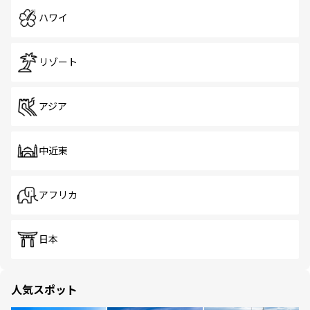
ハワイ
リゾート
アジア
中近東
アフリカ
日本
人気スポット