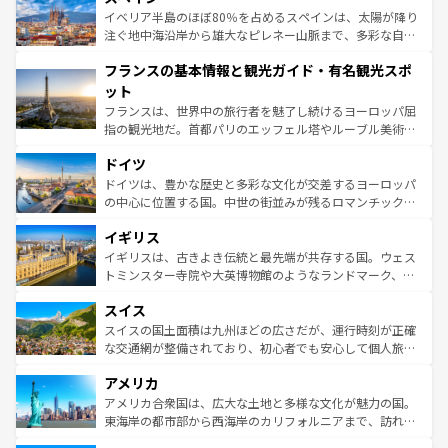
景など、自然景観も見逃せない。観光の合間には、本場の
イベリア半島のほぼ80％を占めるスペインは、太陽が降り
ピザやパスタなど、絶品のイタリア料理を堪能することも
注ぐ地中海沿岸から雄大なピレネー山脈まで、多彩な自然
できる。朝目覚めてから夜眠るまで、すべての瞬間を楽し
と文化が詰まったヨーロッパ屈指の旅行先だ。多様な地域
フランスの基本情報と観光ガイド・有名観光スポ
ませてくれるイタリアで、忘れられない旅をしてみよう！
文化が根付くこの国では、情熱的なフラメンコ、熱気あふ
なお、新着のイタリア情報は
コンテンツ一覧
を参照してほ
れる闘牛、そして美味しいタパスが生活の一部となってい
ット
しい。
る。首都マドリードの洗練された雰囲気や、バルセロナの
フランスは、世界中の旅行者を魅了し続けるヨーロッパ屈
アートに溢れた街角から、地方では古代ローマ遺跡や中世
指の観光地だ。首都パリのエッフェル塔やルーブル美術館
の城塞都市、穏やかなビーチリゾートまで多彩な表情を見
といった象徴的なスポットから、田舎町の古風な美しさま
せる。地方によって風土や気候が異なるスペインはその個
ドイツ
で、幅広い魅力が詰まっている。華麗な宮殿、歴史的な大
性で訪れる人を魅了する。 なお、新着のスペイン情報は
コ
聖堂、美しいビーチ、そして豊かな自然が、訪れる者を心
ドイツは、豊かな歴史と多彩な文化が交差するヨーロッパ
ンテンツ一覧
を参照してほしい。
から魅了する。また、フランスは美食の国としても知ら
の中心に位置する国。中世の街並みが残るロマンチック街
れ、フランス料理はユネスコ無形文化遺産にも登録されて
道から、未来を先取りするようなモダンな都市まで多様な
イギリス
いる。シャンパンの発祥地であるランス、プロヴァンスの
顔を持つこの国は、どこを歩いても飽きることがない。ベ
香り高いラベンダー畑など、多彩な楽しみ方が可能だ。さ
ルリンの文化的活気、バイエルン州のアルプスの絶景、そ
イギリスは、古きよき伝統と最先端が共存する国。ウェス
らに、パリ以外の地域にも魅力が溢れており、どの街角に
してライン川沿いのワイン畑といった風景は必見。ビール
トミンスター寺院や大英博物館のようなランドマーク、歴
も豊かな歴史と文化が息づいている。パリ以外の個性あふ
とソーセージを味わいながら地元の人と過ごす楽しい時間
史ある大学都市、美しい丘陵地帯や牧歌的な風景など、エ
れる地方に足を運ぶとそれぞれで全く異なる文化を体験で
スイス
は、お酒好きな人にはぜひ体験してほしい。 なお、新着の
リアごとに異なる魅力がある。また、優雅なアフタヌーン
きるだろう。 なお、新着のフランス情報は
コンテンツ一覧
ドイツ情報は
コンテンツ一覧
を参照してほしい。
ティー、ビール好きにはたまらない英国パブ、サッカー観
スイスの国土面積は九州ほどの広さだが、運行時刻が正確
を参照してほしい。
戦など、本場だからこそできる体験も豊富。イギリスを旅
な交通網が整備されており、初心者でも安心して個人旅行
して楽しみつくそう。 なお、新着のイギリス情報は
コンテ
を楽しめる。日本同様に時刻表どおりの旅が可能だ。中世
アメリカ
ンツ一覧
を参照してほしい。
の建物がそのまま残る町や、スイスならではのユニークな
博物館もあり、アルプス観光だけでなく町歩きも満喫する
アメリカ合衆国は、広大な土地と多様な文化が魅力の国。
ことができる。国民の所得が高いため物価も高いが、旅行
東海岸の都市部から西海岸のカリフォルニアまで、訪れる
者向けの交通パス提供のサービスもあり、うまく活用すれ
場所ごとに異なる風景と体験が待っている。ニューヨーク