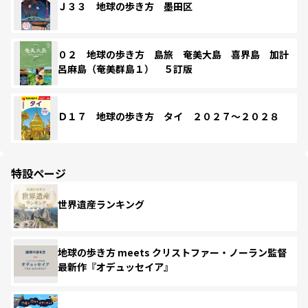
Ｊ３３ 地球の歩き方 墨田区
０２ 地球の歩き方 島旅 奄美大島 喜界島 加計
呂麻島（奄美群島１） ５訂版
Ｄ１７ 地球の歩き方 タイ ２０２７～２０２８
特設ページ
世界遺産ランキング
地球の歩き方 meets クリストファー・ノーラン監督
最新作『オデュッセイア』