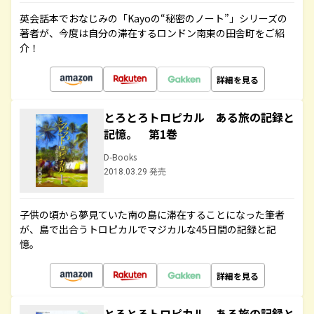
英会話本でおなじみの「Kayoの“秘密のノート”」シリーズの
著者が、今度は自分の滞在するロンドン南東の田舎町をご紹
介！
詳細を見る
とろとろトロピカル ある旅の記録と
記憶。 第1巻
D-Books
2018.03.29 発売
子供の頃から夢見ていた南の島に滞在することになった筆者
が、島で出合うトロピカルでマジカルな45日間の記録と記
憶。
詳細を見る
とろとろトロピカル ある旅の記録と