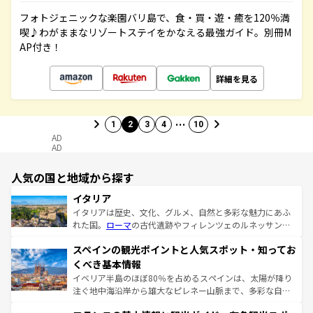
フォトジェニックな楽園バリ島で、食・買・遊・癒を120％満
喫♪わがままなリゾートステイをかなえる最強ガイド。別冊M
AP付き！
詳細を見る
…
1
2
3
4
10
AD
AD
人気の国と地域から探す
イタリア
イタリアは歴史、文化、グルメ、自然と多彩な魅力にあふ
れた国。
ローマ
の古代遺跡やフィレンツェのルネッサンス
美術、ヴェネツィアの運河など、歴史あるスポットはもち
スペインの観光ポイントと人気スポット・知ってお
ろん、トスカーナの美しい田園風景やアマルフィ海岸の絶
景など、自然景観も見逃せない。観光の合間には、本場の
くべき基本情報
ピザやパスタなど、絶品のイタリア料理を堪能することも
イベリア半島のほぼ80％を占めるスペインは、太陽が降り
できる。朝目覚めてから夜眠るまで、すべての瞬間を楽し
注ぐ地中海沿岸から雄大なピレネー山脈まで、多彩な自然
ませてくれるイタリアで、忘れられない旅をしてみよう！
と文化が詰まったヨーロッパ屈指の旅行先だ。多様な地域
なお、新着のイタリア情報は
コンテンツ一覧
を参照してほ