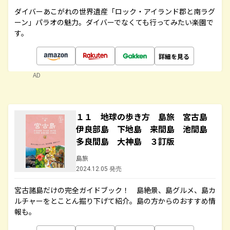
ダイバーあこがれの世界遺産「ロック・アイランド郡と南ラグ
ーン」パラオの魅力。ダイバーでなくても行ってみたい楽園で
す。
詳細を見る
AD
１１ 地球の歩き方 島旅 宮古島
伊良部島 下地島 来間島 池間島
多良間島 大神島 ３訂版
島旅
2024.12.05 発売
宮古諸島だけの完全ガイドブック！ 島絶景、島グルメ、島カ
ルチャーをとことん掘り下げて紹介。島の方からのおすすめ情
報も。