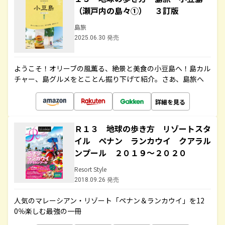
（瀬戸内の島々①） ３訂版
島旅
2025.06.30 発売
ようこそ！オリーブの風薫る、絶景と美食の小豆島へ！島カル
チャー、島グルメをとことん掘り下げて紹介。さあ、島旅へ
詳細を見る
Ｒ１３ 地球の歩き方 リゾートスタ
イル ペナン ランカウイ クアラル
ンプール ２０１９～２０２０
Resort Style
2018.09.26 発売
人気のマレーシアン・リゾート「ペナン＆ランカウイ」を12
0％楽しむ最強の一冊