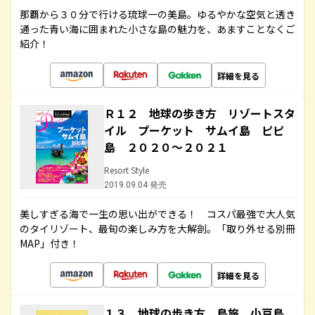
那覇から３０分で行ける琉球一の美島。ゆるやかな空気と透き
通った青い海に囲まれた小さな島の魅力を、あますことなくご
紹介！
詳細を見る
Ｒ１２ 地球の歩き方 リゾートスタ
イル プーケット サムイ島 ピピ
島 ２０２０～２０２１
Resort Style
2019.09.04 発売
美しすぎる海で一生の思い出ができる！ コスパ最強で大人気
のタイリゾート、最旬の楽しみ方を大解剖。「取り外せる別冊
MAP」付き！
詳細を見る
１３ 地球の歩き方 島旅 小豆島