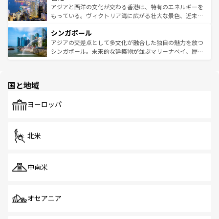
ひ現地で味わいたい。どの地域を訪れてもあたたかい人々
帯で自然と触れ合い、南部ではプーケットやクラビの美し
アジアと西洋の文化が交わる香港は、特有のエネルギーを
が旅行者を迎えてくれるので、きっと忘れられない旅にな
いビーチでリゾート気分を楽しむことができる。タイ料理
もっている。ヴィクトリア湾に広がる壮大な景色、近未来
るはずだ。 なお、新着のベトナム情報は
コンテンツ一覧
を
は世界的に有名で、屋台から高級レストランまで味覚を刺
的なアートスポット、そして歴史と現代が融合した町並
参照してほしい。
シンガポール
激する。気候は一年中温暖で、どの季節にも異なる楽しみ
み、どこを訪れても感動するはず。観光スポットが密集し
が待っている。親しみやすいタイの人々、仏教を中心とし
ており、効率よく見どころを回れるのも魅力。息をのむよ
アジアの交差点として多文化が融合した独自の魅力を放つ
た文化、そして多様な観光資源が、訪れる旅人を魅了し続
うな絶景から文化的な体験まで、香港を存分に楽しみ尽く
シンガポール。未来的な建築物が並ぶマリーナベイ、歴史
ける。 なお、新着のタイ情報は
コンテンツ一覧
を参照して
そう。 なお、新着の香港情報は
コンテンツ一覧
を参照して
と伝統を感じられるエスニックタウン、多数の緑豊かな公
ほしい。
ほしい。
園や自然保護区など、自然が調和した近代的な景観と文化
の多様性あふれるカラフルな町は、どこを歩いても新しい
国と地域
発見がある。さらに、治安のよさや充実した公共交通機関
も、旅行者にとっては魅力的なポイント。グルメも豊富
で、ホーカーズは地元の風情を楽しめる外せないスポット
ヨーロッパ
だ。訪れる人を飽きさせないシンガポールで、多様な魅力
を体感しよう。 なお、新着のシンガポール情報は
コンテン
ツ一覧
を参照してほしい。
北米
中南米
オセアニア