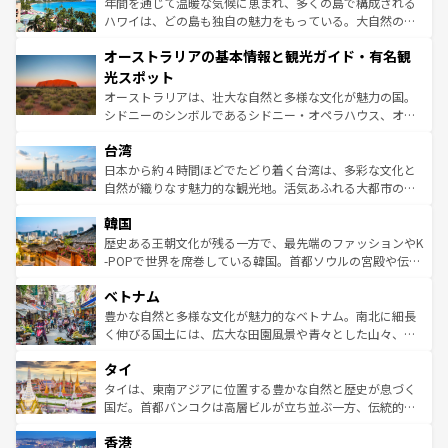
ンメントが詰まった刺激的なスポットだ。一方、アメリカ
年間を通じて温暖な気候に恵まれ、多くの島で構成される
西部には大自然が広がり、グランドキャニオンやイエロー
ハワイは、どの島も独自の魅力をもっている。大自然の神
ストーン国立公園といった絶景が堪能できる。さらに、南
秘を感じたいなら、火山が生み出した壮大な景観を誇るハ
オーストラリアの基本情報と観光ガイド・有名観
部のニューオーリンズでは、音楽と美食が融合した独特の
ワイ島は見逃せない。また、定番の観光地といえばオアフ
文化が魅力。旅行者はアメリカの各地域で異なる魅力を楽
島だが、静かな自然を求めるならマウイ島やカウアイ島が
光スポット
しみながら、その多様性と豊かな歴史を感じることができ
おすすめ。エメラルドグリーンに輝く海をはじめ、豊かな
オーストラリアは、壮大な自然と多様な文化が魅力の国。
るだろう。車でのロードトリップや列車の旅も、アメリカ
文化や歴史が息づいている。「アロハスピリット」と呼ば
シドニーのシンボルであるシドニー・オペラハウス、オー
ならではの贅沢な旅のスタイルだ。 なお、新着のアメリカ
れるおもてなしの心で訪れる人々を迎えてくれるハワイの
ストラリア東海岸北部に広がる大サンゴ礁地帯グレートバ
情報は
コンテンツ一覧
を参照してほしい。
人々、おいしいローカルフードやハワイアンミュージッ
台湾
リアリーフや大陸中央部にそびえるウルル（エアーズロッ
ク、伝統的なフラダンスなど、すべてがハワイの魅力を彩
ク）、タスマニアの美しい原生林やケアンズの熱帯雨林な
日本から約４時間ほどでたどり着く台湾は、多彩な文化と
っている。訪れるたびに新しい発見と感動が待っているハ
ど、見どころがたくさん。また、カフェやワイン、オージ
自然が織りなす魅力的な観光地。活気あふれる大都市の台
ワイを、存分に味わってほしい。 なお、新着のハワイ情報
ービーフなどの食文化も豊かで、美味しいものであふれて
北やノスタルジックな町並みが人気な九份（ジォウフェ
は
コンテンツ一覧
を参照してほしい。
韓国
いる。アクティビティも充実しており、サーフィンやダイ
ン）、静ひつな山岳地帯である台湾東部など、都市の喧騒
ビング、ハイキングなど、アウトドア好きにはたまらな
と山間の静けさが共存しており、訪れる人に新しい発見と
歴史ある王朝文化が残る一方で、最先端のファッションやK
い。オーストラリアの多彩な魅力を存分に味わいつくそ
驚きをもたらしてくれる。また、奥深い台湾の食文化も魅
-POPで世界を席巻している韓国。首都ソウルの宮殿や伝統
う。 なお、新着のオーストラリア情報は
コンテンツ一覧
を
力で、夜市などの屋台グルメから高級料理、ヘルシーで美
家屋が並ぶエリアでは韓国の歴史と文化に浸ることがで
参照してほしい。
ベトナム
容にもいいと評判のスイーツなど、バラエティ豊かな料理
き、地方に足を延ばせば四季折々の自然美を楽しむことが
が味わえる。 なお、新着の台湾情報は
コンテンツ一覧
を参
できる。そして、キムチや焼肉、絶品のストリートフード
豊かな自然と多様な文化が魅力的なベトナム。南北に細長
照してほしい。
まで、さまざまな韓国料理が待っている。夜には、韓国な
く伸びる国土には、広大な田園風景や青々とした山々、世
らではのナイトライフも堪能できる。あたたかいホスピタ
界遺産に登録された壮大な自然景観が点在し、都市部では
タイ
リティに包まれながら、韓国の多彩な魅力を心ゆくまで味
急速な発展と共に伝統が息づく。ハノイの古い町並みやホ
わってみてほしい。 なお、新着の韓国情報は
コンテンツ一
ーチミン市のフランス統治時代の建物も、独特の雰囲気を
タイは、東南アジアに位置する豊かな自然と歴史が息づく
覧
を参照してほしい。
醸し出している。また、バラエティの豊かさとおいしさで
国だ。首都バンコクは高層ビルが立ち並ぶ一方、伝統的な
世界中の食通を魅了してやまないベトナム料理も魅力のひ
寺院や市場がいたるところに点在し、古きよき文化と現代
香港
とつ。フォーやバインミー、ベトナムコーヒーなどは、ぜ
の活気が交差している。北部ではチェンマイなどの山岳地