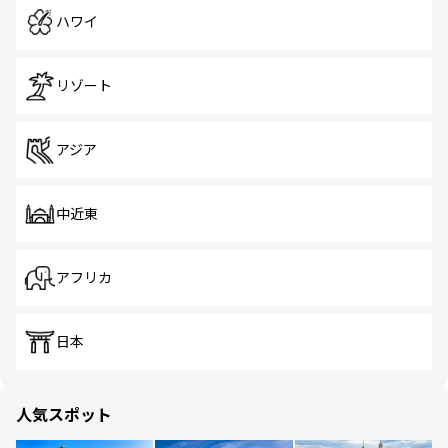
ハワイ
リゾート
アジア
中近東
アフリカ
日本
人気スポット