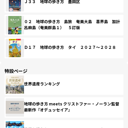
Ｊ３３ 地球の歩き方 墨田区
０２ 地球の歩き方 島旅 奄美大島 喜界島 加計
呂麻島（奄美群島１） ５訂版
Ｄ１７ 地球の歩き方 タイ ２０２７～２０２８
特設ページ
世界遺産ランキング
地球の歩き方 meets クリストファー・ノーラン監督
最新作『オデュッセイア』