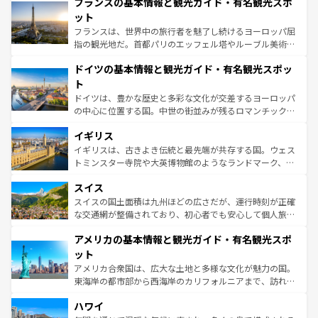
フランスの基本情報と観光ガイド・有名観光スポ
文化が根付くこの国では、情熱的なフラメンコ、熱気あふ
しい。
れる闘牛、そして美味しいタパスが生活の一部となってい
ット
る。首都マドリードの洗練された雰囲気や、バルセロナの
フランスは、世界中の旅行者を魅了し続けるヨーロッパ屈
アートに溢れた街角から、地方では古代ローマ遺跡や中世
指の観光地だ。首都パリのエッフェル塔やルーブル美術館
の城塞都市、穏やかなビーチリゾートまで多彩な表情を見
といった象徴的なスポットから、田舎町の古風な美しさま
せる。地方によって風土や気候が異なるスペインはその個
ドイツの基本情報と観光ガイド・有名観光スポッ
で、幅広い魅力が詰まっている。華麗な宮殿、歴史的な大
性で訪れる人を魅了する。 なお、新着のスペイン情報は
コ
聖堂、美しいビーチ、そして豊かな自然が、訪れる者を心
ト
ンテンツ一覧
を参照してほしい。
から魅了する。また、フランスは美食の国としても知ら
ドイツは、豊かな歴史と多彩な文化が交差するヨーロッパ
れ、フランス料理はユネスコ無形文化遺産にも登録されて
の中心に位置する国。中世の街並みが残るロマンチック街
いる。シャンパンの発祥地であるランス、プロヴァンスの
道から、未来を先取りするようなモダンな都市まで多様な
香り高いラベンダー畑など、多彩な楽しみ方が可能だ。さ
イギリス
顔を持つこの国は、どこを歩いても飽きることがない。ベ
らに、パリ以外の地域にも魅力が溢れており、どの街角に
ルリンの文化的活気、バイエルン州のアルプスの絶景、そ
イギリスは、古きよき伝統と最先端が共存する国。ウェス
も豊かな歴史と文化が息づいている。パリ以外の個性あふ
してライン川沿いのワイン畑といった風景は必見。ビール
トミンスター寺院や大英博物館のようなランドマーク、歴
れる地方に足を運ぶとそれぞれで全く異なる文化を体験で
とソーセージを味わいながら地元の人と過ごす楽しい時間
史ある大学都市、美しい丘陵地帯や牧歌的な風景など、エ
きるだろう。 なお、新着のフランス情報は
コンテンツ一覧
スイス
は、お酒好きな人にはぜひ体験してほしい。 なお、新着の
リアごとに異なる魅力がある。また、優雅なアフタヌーン
を参照してほしい。
ドイツ情報は
コンテンツ一覧
を参照してほしい。
ティー、ビール好きにはたまらない英国パブ、サッカー観
スイスの国土面積は九州ほどの広さだが、運行時刻が正確
戦など、本場だからこそできる体験も豊富。イギリスを旅
な交通網が整備されており、初心者でも安心して個人旅行
して楽しみつくそう。 なお、新着のイギリス情報は
コンテ
を楽しめる。日本同様に時刻表どおりの旅が可能だ。中世
アメリカの基本情報と観光ガイド・有名観光スポ
ンツ一覧
を参照してほしい。
の建物がそのまま残る町や、スイスならではのユニークな
博物館もあり、アルプス観光だけでなく町歩きも満喫する
ット
ことができる。国民の所得が高いため物価も高いが、旅行
アメリカ合衆国は、広大な土地と多様な文化が魅力の国。
者向けの交通パス提供のサービスもあり、うまく活用すれ
東海岸の都市部から西海岸のカリフォルニアまで、訪れる
ば市内交通費無料で観光を楽しむこともできる。 なお、新
場所ごとに異なる風景と体験が待っている。ニューヨーク
着のスイス情報は
コンテンツ一覧
を参照してほしい。
ハワイ
のような巨大都市は、観光、ショッピング、エンターテイ