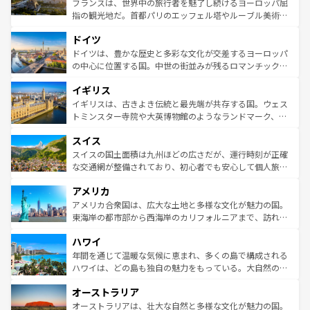
フランスは、世界中の旅行者を魅了し続けるヨーロッパ屈
アートに溢れた街角から、地方では古代ローマ遺跡や中世
指の観光地だ。首都パリのエッフェル塔やルーブル美術館
の城塞都市、穏やかなビーチリゾートまで多彩な表情を見
といった象徴的なスポットから、田舎町の古風な美しさま
せる。地方によって風土や気候が異なるスペインはその個
ドイツ
で、幅広い魅力が詰まっている。華麗な宮殿、歴史的な大
性で訪れる人を魅了する。 なお、新着のスペイン情報は
コ
聖堂、美しいビーチ、そして豊かな自然が、訪れる者を心
ドイツは、豊かな歴史と多彩な文化が交差するヨーロッパ
ンテンツ一覧
を参照してほしい。
から魅了する。また、フランスは美食の国としても知ら
の中心に位置する国。中世の街並みが残るロマンチック街
れ、フランス料理はユネスコ無形文化遺産にも登録されて
道から、未来を先取りするようなモダンな都市まで多様な
イギリス
いる。シャンパンの発祥地であるランス、プロヴァンスの
顔を持つこの国は、どこを歩いても飽きることがない。ベ
香り高いラベンダー畑など、多彩な楽しみ方が可能だ。さ
ルリンの文化的活気、バイエルン州のアルプスの絶景、そ
イギリスは、古きよき伝統と最先端が共存する国。ウェス
らに、パリ以外の地域にも魅力が溢れており、どの街角に
してライン川沿いのワイン畑といった風景は必見。ビール
トミンスター寺院や大英博物館のようなランドマーク、歴
も豊かな歴史と文化が息づいている。パリ以外の個性あふ
とソーセージを味わいながら地元の人と過ごす楽しい時間
史ある大学都市、美しい丘陵地帯や牧歌的な風景など、エ
れる地方に足を運ぶとそれぞれで全く異なる文化を体験で
スイス
は、お酒好きな人にはぜひ体験してほしい。 なお、新着の
リアごとに異なる魅力がある。また、優雅なアフタヌーン
きるだろう。 なお、新着のフランス情報は
コンテンツ一覧
ドイツ情報は
コンテンツ一覧
を参照してほしい。
ティー、ビール好きにはたまらない英国パブ、サッカー観
スイスの国土面積は九州ほどの広さだが、運行時刻が正確
を参照してほしい。
戦など、本場だからこそできる体験も豊富。イギリスを旅
な交通網が整備されており、初心者でも安心して個人旅行
して楽しみつくそう。 なお、新着のイギリス情報は
コンテ
を楽しめる。日本同様に時刻表どおりの旅が可能だ。中世
アメリカ
ンツ一覧
を参照してほしい。
の建物がそのまま残る町や、スイスならではのユニークな
博物館もあり、アルプス観光だけでなく町歩きも満喫する
アメリカ合衆国は、広大な土地と多様な文化が魅力の国。
ことができる。国民の所得が高いため物価も高いが、旅行
東海岸の都市部から西海岸のカリフォルニアまで、訪れる
者向けの交通パス提供のサービスもあり、うまく活用すれ
場所ごとに異なる風景と体験が待っている。ニューヨーク
ハワイ
ば市内交通費無料で観光を楽しむこともできる。 なお、新
のような巨大都市は、観光、ショッピング、エンターテイ
着のスイス情報は
コンテンツ一覧
を参照してほしい。
ンメントが詰まった刺激的なスポットだ。一方、アメリカ
年間を通じて温暖な気候に恵まれ、多くの島で構成される
西部には大自然が広がり、グランドキャニオンやイエロー
ハワイは、どの島も独自の魅力をもっている。大自然の神
ストーン国立公園といった絶景が堪能できる。さらに、南
秘を感じたいなら、火山が生み出した壮大な景観を誇るハ
オーストラリア
部のニューオーリンズでは、音楽と美食が融合した独特の
ワイ島は見逃せない。また、定番の観光地といえばオアフ
文化が魅力。旅行者はアメリカの各地域で異なる魅力を楽
島だが、静かな自然を求めるならマウイ島やカウアイ島が
オーストラリアは、壮大な自然と多様な文化が魅力の国。