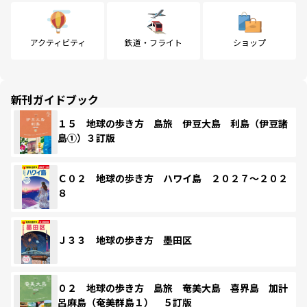
アクティビティ
鉄道・フライト
ショップ
新刊ガイドブック
１５ 地球の歩き方 島旅 伊豆大島 利島（伊豆諸
島①）３訂版
Ｃ０２ 地球の歩き方 ハワイ島 ２０２７～２０２
８
Ｊ３３ 地球の歩き方 墨田区
０２ 地球の歩き方 島旅 奄美大島 喜界島 加計
呂麻島（奄美群島１） ５訂版