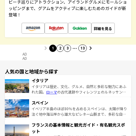
ビーチ巡りにアトラクション、アイランドグルメにモールショ
ッピングまで、グアムをアクティブに楽しむためのガイドが新
登場！
詳細を見る
…
1
2
3
13
AD
AD
人気の国と地域から探す
イタリア
イタリアは歴史、文化、グルメ、自然と多彩な魅力にあふ
れた国。
ローマ
の古代遺跡やフィレンツェのルネッサンス
美術、ヴェネツィアの運河など、歴史あるスポットはもち
スペイン
ろん、トスカーナの美しい田園風景やアマルフィ海岸の絶
景など、自然景観も見逃せない。観光の合間には、本場の
イベリア半島のほぼ80％を占めるスペインは、太陽が降り
ピザやパスタなど、絶品のイタリア料理を堪能することも
注ぐ地中海沿岸から雄大なピレネー山脈まで、多彩な自然
できる。朝目覚めてから夜眠るまで、すべての瞬間を楽し
と文化が詰まったヨーロッパ屈指の旅行先だ。多様な地域
フランスの基本情報と観光ガイド・有名観光スポ
ませてくれるイタリアで、忘れられない旅をしてみよう！
文化が根付くこの国では、情熱的なフラメンコ、熱気あふ
なお、新着のイタリア情報は
コンテンツ一覧
を参照してほ
れる闘牛、そして美味しいタパスが生活の一部となってい
ット
しい。
る。首都マドリードの洗練された雰囲気や、バルセロナの