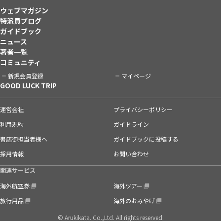
ウェブマガジン
特派員ブログ
ガイドブック
ニュース
著者一覧
コミュニティ
新規会員登録
マイページ
GOOD LUCK TRIP
運営会社
プライバシーポリシー
利用規約
ガイドライン
書店御担当者様へ
ガイドブックに投稿する
採用情報
お問い合わせ
関連サービス
海外航空券
海外ツアー
旅行用品
海外のおみやげ
© Arukikata. Co.,Ltd. All rights reserved.