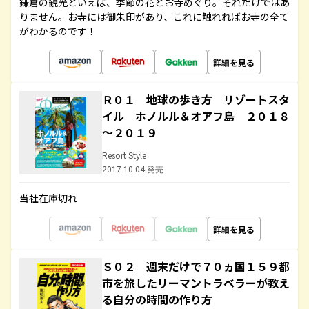
鎌倉の観光といえば、季節の花とお寺めぐり。それだけではあ
りません。お寺には御朱印があり、これに触れればお寺の全て
がわかるのです！
詳細を見る
Ｒ０１ 地球の歩き方 リゾートスタ
イル ホノルル＆オアフ島 ２０１８
～２０１９
Resort Style
2017.10.04 発売
当社在庫切れ
詳細を見る
Ｓ０２ 週末だけで７０ヵ国１５９都
市を旅したリーマントラベラーが教え
る自分の時間の作り方