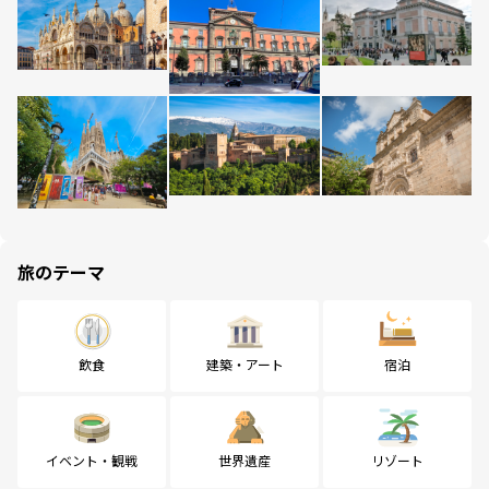
旅のテーマ
飲食
建築・アート
宿泊
イベント・観戦
世界遺産
リゾート