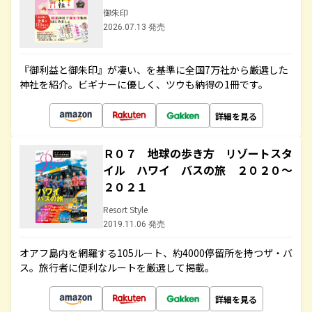
御朱印
2026.07.13 発売
『御利益と御朱印』が凄い、を基準に全国7万社から厳選した
神社を紹介。ビギナーに優しく、ツウも納得の1冊です。
詳細を見る
Ｒ０７ 地球の歩き方 リゾートスタ
イル ハワイ バスの旅 ２０２０～
２０２１
Resort Style
2019.11.06 発売
オアフ島内を網羅する105ルート、約4000停留所を持つザ・バ
ス。旅行者に便利なルートを厳選して掲載。
詳細を見る