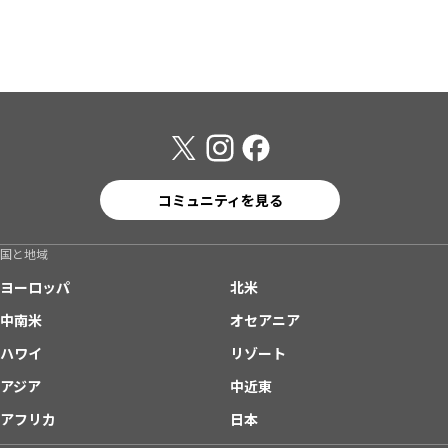
コミュニティを見る
国と地域
ヨーロッパ
北米
中南米
オセアニア
ハワイ
リゾート
アジア
中近東
アフリカ
日本