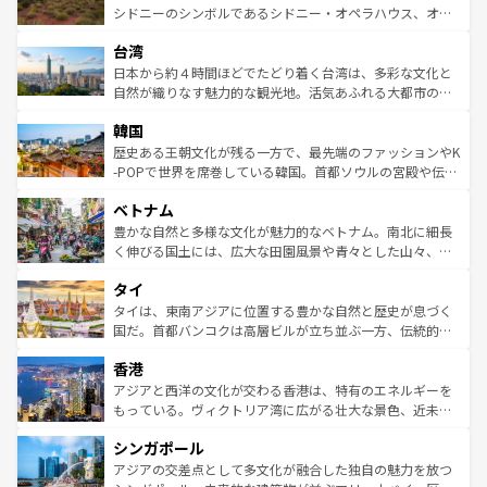
しみながら、その多様性と豊かな歴史を感じることができ
おすすめ。エメラルドグリーンに輝く海をはじめ、豊かな
シドニーのシンボルであるシドニー・オペラハウス、オー
るだろう。車でのロードトリップや列車の旅も、アメリカ
文化や歴史が息づいている。「アロハスピリット」と呼ば
ストラリア東海岸北部に広がる大サンゴ礁地帯グレートバ
ならではの贅沢な旅のスタイルだ。 なお、新着のアメリカ
台湾
れるおもてなしの心で訪れる人々を迎えてくれるハワイの
リアリーフや大陸中央部にそびえるウルル（エアーズロッ
情報は
コンテンツ一覧
を参照してほしい。
人々、おいしいローカルフードやハワイアンミュージッ
ク）、タスマニアの美しい原生林やケアンズの熱帯雨林な
日本から約４時間ほどでたどり着く台湾は、多彩な文化と
ク、伝統的なフラダンスなど、すべてがハワイの魅力を彩
ど、見どころがたくさん。また、カフェやワイン、オージ
自然が織りなす魅力的な観光地。活気あふれる大都市の台
っている。訪れるたびに新しい発見と感動が待っているハ
ービーフなどの食文化も豊かで、美味しいものであふれて
北やノスタルジックな町並みが人気な九份（ジォウフェ
ワイを、存分に味わってほしい。 なお、新着のハワイ情報
韓国
いる。アクティビティも充実しており、サーフィンやダイ
ン）、静ひつな山岳地帯である台湾東部など、都市の喧騒
は
コンテンツ一覧
を参照してほしい。
ビング、ハイキングなど、アウトドア好きにはたまらな
と山間の静けさが共存しており、訪れる人に新しい発見と
歴史ある王朝文化が残る一方で、最先端のファッションやK
い。オーストラリアの多彩な魅力を存分に味わいつくそ
驚きをもたらしてくれる。また、奥深い台湾の食文化も魅
-POPで世界を席巻している韓国。首都ソウルの宮殿や伝統
う。 なお、新着のオーストラリア情報は
コンテンツ一覧
を
力で、夜市などの屋台グルメから高級料理、ヘルシーで美
家屋が並ぶエリアでは韓国の歴史と文化に浸ることがで
参照してほしい。
ベトナム
容にもいいと評判のスイーツなど、バラエティ豊かな料理
き、地方に足を延ばせば四季折々の自然美を楽しむことが
が味わえる。 なお、新着の台湾情報は
コンテンツ一覧
を参
できる。そして、キムチや焼肉、絶品のストリートフード
豊かな自然と多様な文化が魅力的なベトナム。南北に細長
照してほしい。
まで、さまざまな韓国料理が待っている。夜には、韓国な
く伸びる国土には、広大な田園風景や青々とした山々、世
らではのナイトライフも堪能できる。あたたかいホスピタ
界遺産に登録された壮大な自然景観が点在し、都市部では
タイ
リティに包まれながら、韓国の多彩な魅力を心ゆくまで味
急速な発展と共に伝統が息づく。ハノイの古い町並みやホ
わってみてほしい。 なお、新着の韓国情報は
コンテンツ一
ーチミン市のフランス統治時代の建物も、独特の雰囲気を
タイは、東南アジアに位置する豊かな自然と歴史が息づく
覧
を参照してほしい。
醸し出している。また、バラエティの豊かさとおいしさで
国だ。首都バンコクは高層ビルが立ち並ぶ一方、伝統的な
世界中の食通を魅了してやまないベトナム料理も魅力のひ
寺院や市場がいたるところに点在し、古きよき文化と現代
香港
とつ。フォーやバインミー、ベトナムコーヒーなどは、ぜ
の活気が交差している。北部ではチェンマイなどの山岳地
ひ現地で味わいたい。どの地域を訪れてもあたたかい人々
帯で自然と触れ合い、南部ではプーケットやクラビの美し
アジアと西洋の文化が交わる香港は、特有のエネルギーを
が旅行者を迎えてくれるので、きっと忘れられない旅にな
いビーチでリゾート気分を楽しむことができる。タイ料理
もっている。ヴィクトリア湾に広がる壮大な景色、近未来
るはずだ。 なお、新着のベトナム情報は
コンテンツ一覧
を
は世界的に有名で、屋台から高級レストランまで味覚を刺
的なアートスポット、そして歴史と現代が融合した町並
参照してほしい。
シンガポール
激する。気候は一年中温暖で、どの季節にも異なる楽しみ
み、どこを訪れても感動するはず。観光スポットが密集し
が待っている。親しみやすいタイの人々、仏教を中心とし
ており、効率よく見どころを回れるのも魅力。息をのむよ
アジアの交差点として多文化が融合した独自の魅力を放つ
た文化、そして多様な観光資源が、訪れる旅人を魅了し続