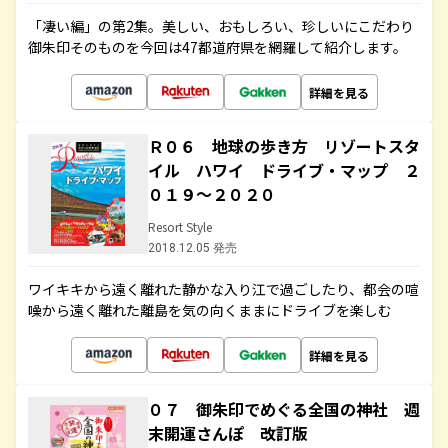
「凄い編」の第2集。美しい、おもしろい、珍しいにこだわり
御朱印そのものを今回は47都道府県を網羅して紹介します。
詳細を見る
Ｒ０６ 地球の歩き方 リゾートスタ
イル ハワイ ドライブ・マップ ２
０１９～２０２０
Resort Style
2018.12.05 発売
ワイキキから遠く離れた静かな入り江で過ごしたり、都会の喧
噪から遠く離れた離島を気の向くままにドライブを楽しむ
詳細を見る
０７ 御朱印でめぐる全国の神社 週
末開運さんぽ 改訂版