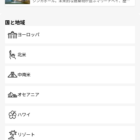
うな絶景から文化的な体験まで、香港を存分に楽しみ尽く
シンガポール。未来的な建築物が並ぶマリーナベイ、歴史
ける。 なお、新着のタイ情報は
コンテンツ一覧
を参照して
そう。 なお、新着の香港情報は
コンテンツ一覧
を参照して
と伝統を感じられるエスニックタウン、多数の緑豊かな公
ほしい。
ほしい。
園や自然保護区など、自然が調和した近代的な景観と文化
の多様性あふれるカラフルな町は、どこを歩いても新しい
国と地域
発見がある。さらに、治安のよさや充実した公共交通機関
も、旅行者にとっては魅力的なポイント。グルメも豊富
で、ホーカーズは地元の風情を楽しめる外せないスポット
ヨーロッパ
だ。訪れる人を飽きさせないシンガポールで、多様な魅力
を体感しよう。 なお、新着のシンガポール情報は
コンテン
ツ一覧
を参照してほしい。
北米
中南米
オセアニア
ハワイ
リゾート