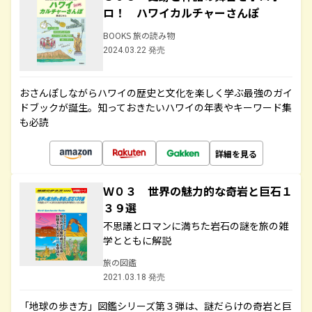
ロ！ ハワイカルチャーさんぽ
BOOKS 旅の読み物
2024.03.22 発売
おさんぽしながらハワイの歴史と文化を楽しく学ぶ最強のガイ
ドブックが誕生。知っておきたいハワイの年表やキーワード集
も必読
詳細を見る
Ｗ０３ 世界の魅力的な奇岩と巨石１
３９選
不思議とロマンに満ちた岩石の謎を旅の雑
学とともに解説
旅の図鑑
2021.03.18 発売
「地球の歩き方」図鑑シリーズ第３弾は、謎だらけの奇岩と巨