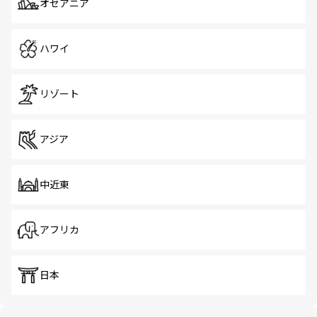
オセアニア
ハワイ
リゾート
アジア
中近東
アフリカ
日本