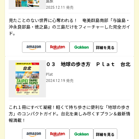
島旅
2025.12.11 発売
見たことのない世界に心奪われる！ 奄美群島南部「与論島・
沖永良部島・徳之島」の三島だけをフィーチャーした完全ガイ
ド。
詳細を見る
０３ 地球の歩き方 Ｐｌａｔ 台北
Plat
2024.12.19 発売
これ１冊にすべて凝縮！軽くて持ち歩きに便利な「地球の歩き
方」のコンパクトガイド。台北を楽しみ尽くすプラン＆最新情
報満載！
詳細を見る