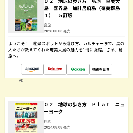
０２ 地球の歩き方 島旅 奄美大
島 喜界島 加計呂麻島（奄美群島
１） ５訂版
島旅
2026.08.06 発売
ようこそ！ 絶景スポットから遊び方、カルチャーまで、島の
人たちが教えてくれた奄美大島の魅力を1冊に凝縮。さあ、島
旅へ。
詳細を見る
AD
０２ 地球の歩き方 Ｐｌａｔ ニュ
ーヨーク
Plat
2024.08.08 発売