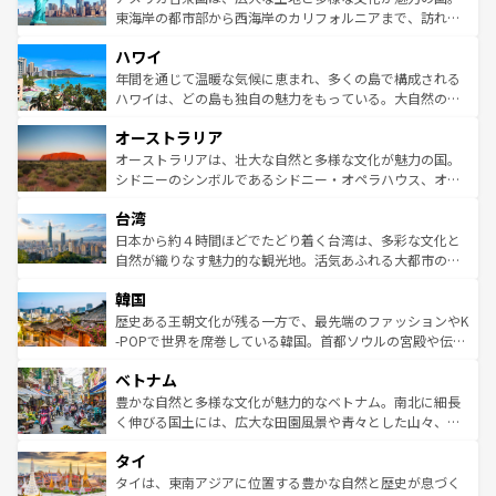
ことができる。国民の所得が高いため物価も高いが、旅行
東海岸の都市部から西海岸のカリフォルニアまで、訪れる
者向けの交通パス提供のサービスもあり、うまく活用すれ
場所ごとに異なる風景と体験が待っている。ニューヨーク
ハワイ
ば市内交通費無料で観光を楽しむこともできる。 なお、新
のような巨大都市は、観光、ショッピング、エンターテイ
着のスイス情報は
コンテンツ一覧
を参照してほしい。
ンメントが詰まった刺激的なスポットだ。一方、アメリカ
年間を通じて温暖な気候に恵まれ、多くの島で構成される
西部には大自然が広がり、グランドキャニオンやイエロー
ハワイは、どの島も独自の魅力をもっている。大自然の神
ストーン国立公園といった絶景が堪能できる。さらに、南
秘を感じたいなら、火山が生み出した壮大な景観を誇るハ
オーストラリア
部のニューオーリンズでは、音楽と美食が融合した独特の
ワイ島は見逃せない。また、定番の観光地といえばオアフ
文化が魅力。旅行者はアメリカの各地域で異なる魅力を楽
島だが、静かな自然を求めるならマウイ島やカウアイ島が
オーストラリアは、壮大な自然と多様な文化が魅力の国。
しみながら、その多様性と豊かな歴史を感じることができ
おすすめ。エメラルドグリーンに輝く海をはじめ、豊かな
シドニーのシンボルであるシドニー・オペラハウス、オー
るだろう。車でのロードトリップや列車の旅も、アメリカ
文化や歴史が息づいている。「アロハスピリット」と呼ば
ストラリア東海岸北部に広がる大サンゴ礁地帯グレートバ
ならではの贅沢な旅のスタイルだ。 なお、新着のアメリカ
台湾
れるおもてなしの心で訪れる人々を迎えてくれるハワイの
リアリーフや大陸中央部にそびえるウルル（エアーズロッ
情報は
コンテンツ一覧
を参照してほしい。
人々、おいしいローカルフードやハワイアンミュージッ
ク）、タスマニアの美しい原生林やケアンズの熱帯雨林な
日本から約４時間ほどでたどり着く台湾は、多彩な文化と
ク、伝統的なフラダンスなど、すべてがハワイの魅力を彩
ど、見どころがたくさん。また、カフェやワイン、オージ
自然が織りなす魅力的な観光地。活気あふれる大都市の台
っている。訪れるたびに新しい発見と感動が待っているハ
ービーフなどの食文化も豊かで、美味しいものであふれて
北やノスタルジックな町並みが人気な九份（ジォウフェ
ワイを、存分に味わってほしい。 なお、新着のハワイ情報
韓国
いる。アクティビティも充実しており、サーフィンやダイ
ン）、静ひつな山岳地帯である台湾東部など、都市の喧騒
は
コンテンツ一覧
を参照してほしい。
ビング、ハイキングなど、アウトドア好きにはたまらな
と山間の静けさが共存しており、訪れる人に新しい発見と
歴史ある王朝文化が残る一方で、最先端のファッションやK
い。オーストラリアの多彩な魅力を存分に味わいつくそ
驚きをもたらしてくれる。また、奥深い台湾の食文化も魅
-POPで世界を席巻している韓国。首都ソウルの宮殿や伝統
う。 なお、新着のオーストラリア情報は
コンテンツ一覧
を
力で、夜市などの屋台グルメから高級料理、ヘルシーで美
家屋が並ぶエリアでは韓国の歴史と文化に浸ることがで
参照してほしい。
ベトナム
容にもいいと評判のスイーツなど、バラエティ豊かな料理
き、地方に足を延ばせば四季折々の自然美を楽しむことが
が味わえる。 なお、新着の台湾情報は
コンテンツ一覧
を参
できる。そして、キムチや焼肉、絶品のストリートフード
豊かな自然と多様な文化が魅力的なベトナム。南北に細長
照してほしい。
まで、さまざまな韓国料理が待っている。夜には、韓国な
く伸びる国土には、広大な田園風景や青々とした山々、世
らではのナイトライフも堪能できる。あたたかいホスピタ
界遺産に登録された壮大な自然景観が点在し、都市部では
タイ
リティに包まれながら、韓国の多彩な魅力を心ゆくまで味
急速な発展と共に伝統が息づく。ハノイの古い町並みやホ
わってみてほしい。 なお、新着の韓国情報は
コンテンツ一
ーチミン市のフランス統治時代の建物も、独特の雰囲気を
タイは、東南アジアに位置する豊かな自然と歴史が息づく