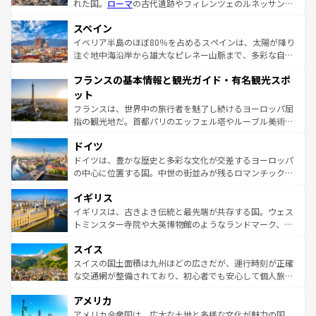
れた国。
ローマ
の古代遺跡やフィレンツェのルネッサンス
美術、ヴェネツィアの運河など、歴史あるスポットはもち
スペイン
ろん、トスカーナの美しい田園風景やアマルフィ海岸の絶
景など、自然景観も見逃せない。観光の合間には、本場の
イベリア半島のほぼ80％を占めるスペインは、太陽が降り
ピザやパスタなど、絶品のイタリア料理を堪能することも
注ぐ地中海沿岸から雄大なピレネー山脈まで、多彩な自然
できる。朝目覚めてから夜眠るまで、すべての瞬間を楽し
と文化が詰まったヨーロッパ屈指の旅行先だ。多様な地域
フランスの基本情報と観光ガイド・有名観光スポ
ませてくれるイタリアで、忘れられない旅をしてみよう！
文化が根付くこの国では、情熱的なフラメンコ、熱気あふ
なお、新着のイタリア情報は
コンテンツ一覧
を参照してほ
れる闘牛、そして美味しいタパスが生活の一部となってい
ット
しい。
る。首都マドリードの洗練された雰囲気や、バルセロナの
フランスは、世界中の旅行者を魅了し続けるヨーロッパ屈
アートに溢れた街角から、地方では古代ローマ遺跡や中世
指の観光地だ。首都パリのエッフェル塔やルーブル美術館
の城塞都市、穏やかなビーチリゾートまで多彩な表情を見
といった象徴的なスポットから、田舎町の古風な美しさま
せる。地方によって風土や気候が異なるスペインはその個
ドイツ
で、幅広い魅力が詰まっている。華麗な宮殿、歴史的な大
性で訪れる人を魅了する。 なお、新着のスペイン情報は
コ
聖堂、美しいビーチ、そして豊かな自然が、訪れる者を心
ドイツは、豊かな歴史と多彩な文化が交差するヨーロッパ
ンテンツ一覧
を参照してほしい。
から魅了する。また、フランスは美食の国としても知ら
の中心に位置する国。中世の街並みが残るロマンチック街
れ、フランス料理はユネスコ無形文化遺産にも登録されて
道から、未来を先取りするようなモダンな都市まで多様な
イギリス
いる。シャンパンの発祥地であるランス、プロヴァンスの
顔を持つこの国は、どこを歩いても飽きることがない。ベ
香り高いラベンダー畑など、多彩な楽しみ方が可能だ。さ
ルリンの文化的活気、バイエルン州のアルプスの絶景、そ
イギリスは、古きよき伝統と最先端が共存する国。ウェス
らに、パリ以外の地域にも魅力が溢れており、どの街角に
してライン川沿いのワイン畑といった風景は必見。ビール
トミンスター寺院や大英博物館のようなランドマーク、歴
も豊かな歴史と文化が息づいている。パリ以外の個性あふ
とソーセージを味わいながら地元の人と過ごす楽しい時間
史ある大学都市、美しい丘陵地帯や牧歌的な風景など、エ
れる地方に足を運ぶとそれぞれで全く異なる文化を体験で
スイス
は、お酒好きな人にはぜひ体験してほしい。 なお、新着の
リアごとに異なる魅力がある。また、優雅なアフタヌーン
きるだろう。 なお、新着のフランス情報は
コンテンツ一覧
ドイツ情報は
コンテンツ一覧
を参照してほしい。
ティー、ビール好きにはたまらない英国パブ、サッカー観
スイスの国土面積は九州ほどの広さだが、運行時刻が正確
を参照してほしい。
戦など、本場だからこそできる体験も豊富。イギリスを旅
な交通網が整備されており、初心者でも安心して個人旅行
して楽しみつくそう。 なお、新着のイギリス情報は
コンテ
を楽しめる。日本同様に時刻表どおりの旅が可能だ。中世
アメリカ
ンツ一覧
を参照してほしい。
の建物がそのまま残る町や、スイスならではのユニークな
博物館もあり、アルプス観光だけでなく町歩きも満喫する
アメリカ合衆国は、広大な土地と多様な文化が魅力の国。