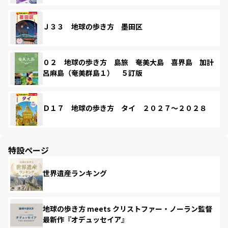
Ｊ３３ 地球の歩き方 墨田区
０２ 地球の歩き方 島旅 奄美大島 喜界島 加計
呂麻島（奄美群島１） ５訂版
Ｄ１７ 地球の歩き方 タイ ２０２７～２０２８
特設ページ
世界遺産ランキング
地球の歩き方 meets クリストファー・ノーラン監督
最新作『オデュッセイア』