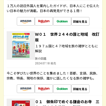
１万人の訪日外国人を案内したガイドが、日本人にこそ伝えた
い日本の魅力が満載。日本の再発見ができる１冊！
詳細を見る
Ｗ０１ 世界２４４の国と地域 改訂
版
１９７ヵ国と４７地域を旅の雑学とともに
解説
旅の図鑑
2024.07.18 発売
今こそ学びたい世界のことを集めました！首都、言語、民族、
宗教、特長、現地の挨拶、誰かに話したくなる旅の雑学も。
詳細を見る
０１ 御朱印でめぐる鎌倉のお寺 三