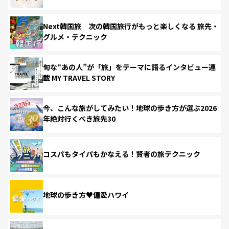
Next韓国旅 次の韓国旅行がもっと楽しくなる 旅先・
グルメ・テクニック
旬な“あの人”が「旅」をテーマに語るインタビュー連
載 MY TRAVEL STORY
今、こんな旅がしてみたい！地球の歩き方が選ぶ2026
年絶対行くべき旅先30
コスパもタイパもかなえる！賢者の旅テクニック
地球の歩き方♥偏愛ハワイ