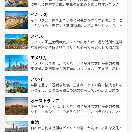
性で訪れる人を魅了する。 なお、新着のスペイン情報は
コ
から魅了する。また、フランスは美食の国としても知ら
の中心に位置する国。中世の街並みが残るロマンチック街
ンテンツ一覧
を参照してほしい。
れ、フランス料理はユネスコ無形文化遺産にも登録されて
道から、未来を先取りするようなモダンな都市まで多様な
イギリス
いる。シャンパンの発祥地であるランス、プロヴァンスの
顔を持つこの国は、どこを歩いても飽きることがない。ベ
香り高いラベンダー畑など、多彩な楽しみ方が可能だ。さ
ルリンの文化的活気、バイエルン州のアルプスの絶景、そ
イギリスは、古きよき伝統と最先端が共存する国。ウェス
らに、パリ以外の地域にも魅力が溢れており、どの街角に
してライン川沿いのワイン畑といった風景は必見。ビール
トミンスター寺院や大英博物館のようなランドマーク、歴
も豊かな歴史と文化が息づいている。パリ以外の個性あふ
とソーセージを味わいながら地元の人と過ごす楽しい時間
史ある大学都市、美しい丘陵地帯や牧歌的な風景など、エ
れる地方に足を運ぶとそれぞれで全く異なる文化を体験で
スイス
は、お酒好きな人にはぜひ体験してほしい。 なお、新着の
リアごとに異なる魅力がある。また、優雅なアフタヌーン
きるだろう。 なお、新着のフランス情報は
コンテンツ一覧
ドイツ情報は
コンテンツ一覧
を参照してほしい。
ティー、ビール好きにはたまらない英国パブ、サッカー観
スイスの国土面積は九州ほどの広さだが、運行時刻が正確
を参照してほしい。
戦など、本場だからこそできる体験も豊富。イギリスを旅
な交通網が整備されており、初心者でも安心して個人旅行
して楽しみつくそう。 なお、新着のイギリス情報は
コンテ
を楽しめる。日本同様に時刻表どおりの旅が可能だ。中世
アメリカ
ンツ一覧
を参照してほしい。
の建物がそのまま残る町や、スイスならではのユニークな
博物館もあり、アルプス観光だけでなく町歩きも満喫する
アメリカ合衆国は、広大な土地と多様な文化が魅力の国。
ことができる。国民の所得が高いため物価も高いが、旅行
東海岸の都市部から西海岸のカリフォルニアまで、訪れる
者向けの交通パス提供のサービスもあり、うまく活用すれ
場所ごとに異なる風景と体験が待っている。ニューヨーク
ハワイ
ば市内交通費無料で観光を楽しむこともできる。 なお、新
のような巨大都市は、観光、ショッピング、エンターテイ
着のスイス情報は
コンテンツ一覧
を参照してほしい。
ンメントが詰まった刺激的なスポットだ。一方、アメリカ
年間を通じて温暖な気候に恵まれ、多くの島で構成される
西部には大自然が広がり、グランドキャニオンやイエロー
ハワイは、どの島も独自の魅力をもっている。大自然の神
ストーン国立公園といった絶景が堪能できる。さらに、南
秘を感じたいなら、火山が生み出した壮大な景観を誇るハ
オーストラリア
部のニューオーリンズでは、音楽と美食が融合した独特の
ワイ島は見逃せない。また、定番の観光地といえばオアフ
文化が魅力。旅行者はアメリカの各地域で異なる魅力を楽
島だが、静かな自然を求めるならマウイ島やカウアイ島が
オーストラリアは、壮大な自然と多様な文化が魅力の国。
しみながら、その多様性と豊かな歴史を感じることができ
おすすめ。エメラルドグリーンに輝く海をはじめ、豊かな
シドニーのシンボルであるシドニー・オペラハウス、オー
るだろう。車でのロードトリップや列車の旅も、アメリカ
文化や歴史が息づいている。「アロハスピリット」と呼ば
ストラリア東海岸北部に広がる大サンゴ礁地帯グレートバ
ならではの贅沢な旅のスタイルだ。 なお、新着のアメリカ
台湾
れるおもてなしの心で訪れる人々を迎えてくれるハワイの
リアリーフや大陸中央部にそびえるウルル（エアーズロッ
情報は
コンテンツ一覧
を参照してほしい。
人々、おいしいローカルフードやハワイアンミュージッ
ク）、タスマニアの美しい原生林やケアンズの熱帯雨林な
日本から約４時間ほどでたどり着く台湾は、多彩な文化と