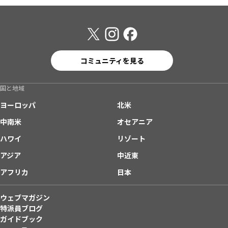
コミュニティを見る
国と地域
ヨーロッパ
北米
中南米
オセアニア
ハワイ
リゾート
アジア
中近東
アフリカ
日本
ウェブマガジン
特派員ブログ
ガイドブック