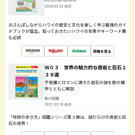
2024.03.22 発売
おさんぽしながらハワイの歴史と文化を楽しく学ぶ最強のガイ
ドブックが誕生。知っておきたいハワイの年表やキーワード集
も必読
詳細を見る
Ｗ０３ 世界の魅力的な奇岩と巨石１
３９選
不思議とロマンに満ちた岩石の謎を旅の雑
学とともに解説
旅の図鑑
2021.03.18 発売
「地球の歩き方」図鑑シリーズ第３弾は、謎だらけの奇岩と巨
石の世界！