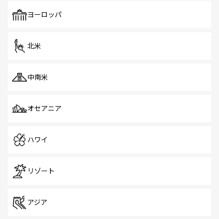
も、旅行者にとっては魅力的なポイント。グルメも豊富
で、ホーカーズは地元の風情を楽しめる外せないスポット
ヨーロッパ
だ。訪れる人を飽きさせないシンガポールで、多様な魅力
を体感しよう。 なお、新着のシンガポール情報は
コンテン
ツ一覧
を参照してほしい。
北米
中南米
オセアニア
ハワイ
リゾート
アジア