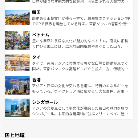
ク、伝統的なフラダンスなど、すべてがハワイの魅力を彩
ど、見どころがたくさん。また、カフェやワイン、オージ
自然が織りなす魅力的な観光地。活気あふれる大都市の台
っている。訪れるたびに新しい発見と感動が待っているハ
ービーフなどの食文化も豊かで、美味しいものであふれて
北やノスタルジックな町並みが人気な九份（ジォウフェ
ワイを、存分に味わってほしい。 なお、新着のハワイ情報
韓国
いる。アクティビティも充実しており、サーフィンやダイ
ン）、静ひつな山岳地帯である台湾東部など、都市の喧騒
は
コンテンツ一覧
を参照してほしい。
ビング、ハイキングなど、アウトドア好きにはたまらな
と山間の静けさが共存しており、訪れる人に新しい発見と
歴史ある王朝文化が残る一方で、最先端のファッションやK
い。オーストラリアの多彩な魅力を存分に味わいつくそ
驚きをもたらしてくれる。また、奥深い台湾の食文化も魅
-POPで世界を席巻している韓国。首都ソウルの宮殿や伝統
う。 なお、新着のオーストラリア情報は
コンテンツ一覧
を
力で、夜市などの屋台グルメから高級料理、ヘルシーで美
家屋が並ぶエリアでは韓国の歴史と文化に浸ることがで
参照してほしい。
ベトナム
容にもいいと評判のスイーツなど、バラエティ豊かな料理
き、地方に足を延ばせば四季折々の自然美を楽しむことが
が味わえる。 なお、新着の台湾情報は
コンテンツ一覧
を参
できる。そして、キムチや焼肉、絶品のストリートフード
豊かな自然と多様な文化が魅力的なベトナム。南北に細長
照してほしい。
まで、さまざまな韓国料理が待っている。夜には、韓国な
く伸びる国土には、広大な田園風景や青々とした山々、世
らではのナイトライフも堪能できる。あたたかいホスピタ
界遺産に登録された壮大な自然景観が点在し、都市部では
タイ
リティに包まれながら、韓国の多彩な魅力を心ゆくまで味
急速な発展と共に伝統が息づく。ハノイの古い町並みやホ
わってみてほしい。 なお、新着の韓国情報は
コンテンツ一
ーチミン市のフランス統治時代の建物も、独特の雰囲気を
タイは、東南アジアに位置する豊かな自然と歴史が息づく
覧
を参照してほしい。
醸し出している。また、バラエティの豊かさとおいしさで
国だ。首都バンコクは高層ビルが立ち並ぶ一方、伝統的な
世界中の食通を魅了してやまないベトナム料理も魅力のひ
寺院や市場がいたるところに点在し、古きよき文化と現代
香港
とつ。フォーやバインミー、ベトナムコーヒーなどは、ぜ
の活気が交差している。北部ではチェンマイなどの山岳地
ひ現地で味わいたい。どの地域を訪れてもあたたかい人々
帯で自然と触れ合い、南部ではプーケットやクラビの美し
アジアと西洋の文化が交わる香港は、特有のエネルギーを
が旅行者を迎えてくれるので、きっと忘れられない旅にな
いビーチでリゾート気分を楽しむことができる。タイ料理
もっている。ヴィクトリア湾に広がる壮大な景色、近未来
るはずだ。 なお、新着のベトナム情報は
コンテンツ一覧
を
は世界的に有名で、屋台から高級レストランまで味覚を刺
的なアートスポット、そして歴史と現代が融合した町並
参照してほしい。
シンガポール
激する。気候は一年中温暖で、どの季節にも異なる楽しみ
み、どこを訪れても感動するはず。観光スポットが密集し
が待っている。親しみやすいタイの人々、仏教を中心とし
ており、効率よく見どころを回れるのも魅力。息をのむよ
アジアの交差点として多文化が融合した独自の魅力を放つ
た文化、そして多様な観光資源が、訪れる旅人を魅了し続
うな絶景から文化的な体験まで、香港を存分に楽しみ尽く
シンガポール。未来的な建築物が並ぶマリーナベイ、歴史
ける。 なお、新着のタイ情報は
コンテンツ一覧
を参照して
そう。 なお、新着の香港情報は
コンテンツ一覧
を参照して
と伝統を感じられるエスニックタウン、多数の緑豊かな公
ほしい。
ほしい。
園や自然保護区など、自然が調和した近代的な景観と文化
の多様性あふれるカラフルな町は、どこを歩いても新しい
国と地域
発見がある。さらに、治安のよさや充実した公共交通機関