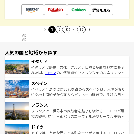
詳細を見る
…
1
2
3
12
AD
AD
人気の国と地域から探す
イタリア
イタリアは歴史、文化、グルメ、自然と多彩な魅力にあふ
れた国。
ローマ
の古代遺跡やフィレンツェのルネッサンス
美術、ヴェネツィアの運河など、歴史あるスポットはもち
スペイン
ろん、トスカーナの美しい田園風景やアマルフィ海岸の絶
景など、自然景観も見逃せない。観光の合間には、本場の
イベリア半島のほぼ80％を占めるスペインは、太陽が降り
ピザやパスタなど、絶品のイタリア料理を堪能することも
注ぐ地中海沿岸から雄大なピレネー山脈まで、多彩な自然
できる。朝目覚めてから夜眠るまで、すべての瞬間を楽し
と文化が詰まったヨーロッパ屈指の旅行先だ。多様な地域
フランス
ませてくれるイタリアで、忘れられない旅をしてみよう！
文化が根付くこの国では、情熱的なフラメンコ、熱気あふ
なお、新着のイタリア情報は
コンテンツ一覧
を参照してほ
れる闘牛、そして美味しいタパスが生活の一部となってい
フランスは、世界中の旅行者を魅了し続けるヨーロッパ屈
しい。
る。首都マドリードの洗練された雰囲気や、バルセロナの
指の観光地だ。首都パリのエッフェル塔やルーブル美術館
アートに溢れた街角から、地方では古代ローマ遺跡や中世
といった象徴的なスポットから、田舎町の古風な美しさま
ドイツ
の城塞都市、穏やかなビーチリゾートまで多彩な表情を見
で、幅広い魅力が詰まっている。華麗な宮殿、歴史的な大
せる。地方によって風土や気候が異なるスペインはその個
聖堂、美しいビーチ、そして豊かな自然が、訪れる者を心
ドイツは、豊かな歴史と多彩な文化が交差するヨーロッパ