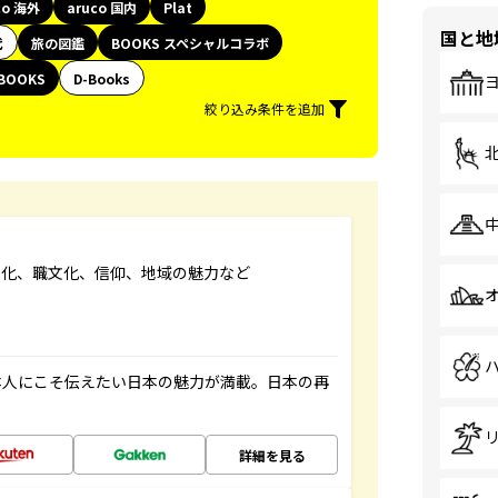
co 海外
aruco 国内
Plat
国と地
代
旅の図鑑
BOOKS スペシャルコラボ
BOOKS
D-Books
絞り込み条件を追加
文化、職文化、信仰、地域の魅力など
本人にこそ伝えたい日本の魅力が満載。日本の再
詳細を見る