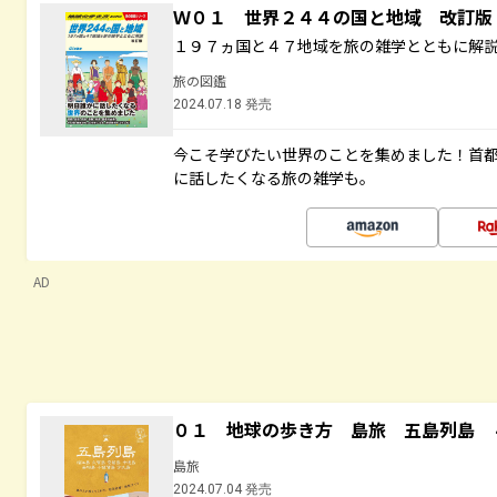
Ｗ０１ 世界２４４の国と地域 改訂版
１９７ヵ国と４７地域を旅の雑学とともに解
旅の図鑑
2024.07.18 発売
今こそ学びたい世界のことを集めました！首
に話したくなる旅の雑学も。
AD
０１ 地球の歩き方 島旅 五島列島 
島旅
2024.07.04 発売