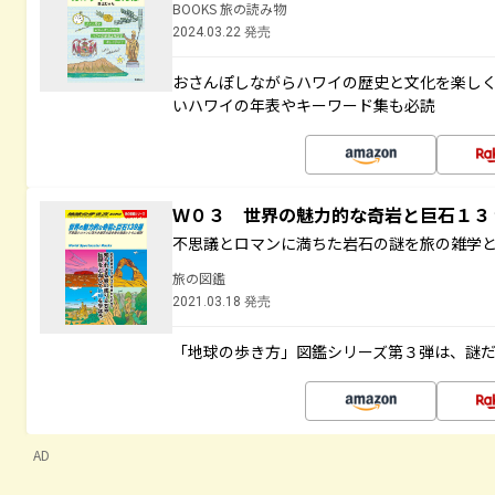
BOOKS 旅の読み物
2024.03.22 発売
おさんぽしながらハワイの歴史と文化を楽し
いハワイの年表やキーワード集も必読
Ｗ０３ 世界の魅力的な奇岩と巨石１
不思議とロマンに満ちた岩石の謎を旅の雑学
旅の図鑑
2021.03.18 発売
「地球の歩き方」図鑑シリーズ第３弾は、謎
AD