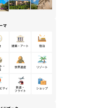
ーマ
食
建築・アート
宿泊
ト・
世界遺産
リゾート
戦
鉄道・
ビティ
ショップ
フライト