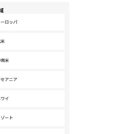
域
ヨーロッパ
北米
中南米
オセアニア
ハワイ
リゾート