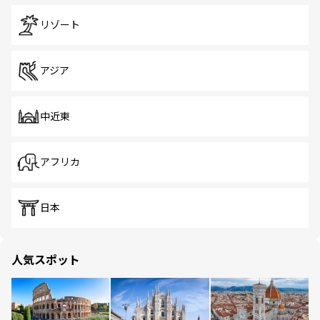
リゾート
アジア
中近東
アフリカ
日本
人気スポット