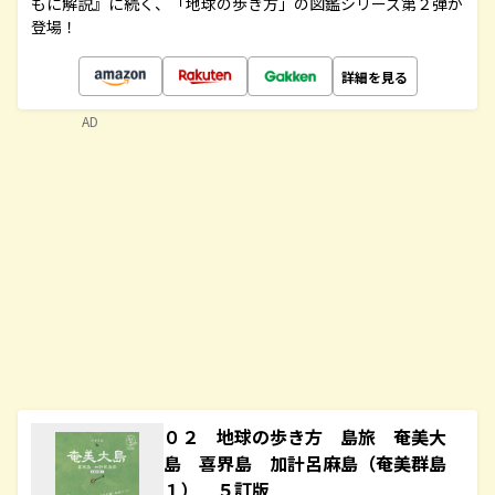
もに解説』に続く、「地球の歩き方」の図鑑シリーズ第２弾が
登場！
詳細を見る
AD
０２ 地球の歩き方 島旅 奄美大
島 喜界島 加計呂麻島（奄美群島
１） ５訂版