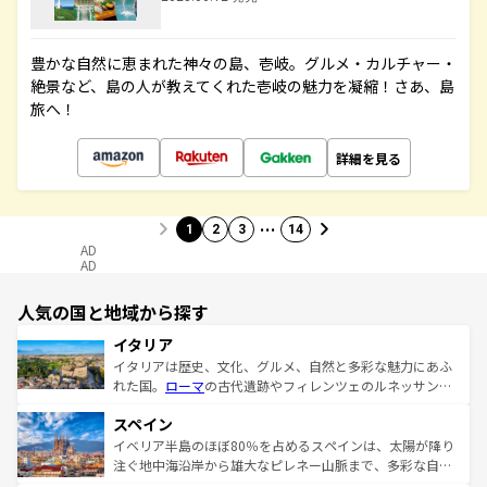
豊かな自然に恵まれた神々の島、壱岐。グルメ・カルチャー・
絶景など、島の人が教えてくれた壱岐の魅力を凝縮！さあ、島
旅へ！
詳細を見る
…
1
2
3
14
AD
AD
人気の国と地域から探す
イタリア
イタリアは歴史、文化、グルメ、自然と多彩な魅力にあふ
れた国。
ローマ
の古代遺跡やフィレンツェのルネッサンス
美術、ヴェネツィアの運河など、歴史あるスポットはもち
スペイン
ろん、トスカーナの美しい田園風景やアマルフィ海岸の絶
景など、自然景観も見逃せない。観光の合間には、本場の
イベリア半島のほぼ80％を占めるスペインは、太陽が降り
ピザやパスタなど、絶品のイタリア料理を堪能することも
注ぐ地中海沿岸から雄大なピレネー山脈まで、多彩な自然
できる。朝目覚めてから夜眠るまで、すべての瞬間を楽し
と文化が詰まったヨーロッパ屈指の旅行先だ。多様な地域