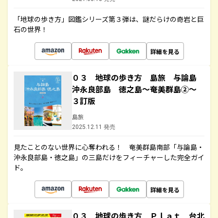
「地球の歩き方」図鑑シリーズ第３弾は、謎だらけの奇岩と巨
石の世界！
詳細を見る
０３ 地球の歩き方 島旅 与論島
沖永良部島 徳之島～奄美群島②～
３訂版
島旅
2025.12.11 発売
見たことのない世界に心奪われる！ 奄美群島南部「与論島・
沖永良部島・徳之島」の三島だけをフィーチャーした完全ガイ
ド。
詳細を見る
０３ 地球の歩き方 Ｐｌａｔ 台北