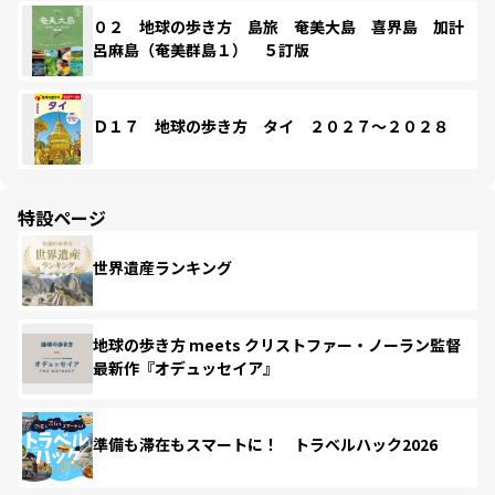
０２ 地球の歩き方 島旅 奄美大島 喜界島 加計
呂麻島（奄美群島１） ５訂版
Ｄ１７ 地球の歩き方 タイ ２０２７～２０２８
特設ページ
世界遺産ランキング
地球の歩き方 meets クリストファー・ノーラン監督
最新作『オデュッセイア』
準備も滞在もスマートに！ トラベルハック2026