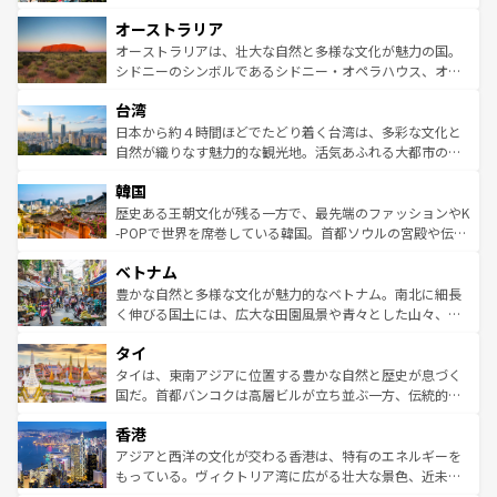
ストーン国立公園といった絶景が堪能できる。さらに、南
秘を感じたいなら、火山が生み出した壮大な景観を誇るハ
オーストラリア
部のニューオーリンズでは、音楽と美食が融合した独特の
ワイ島は見逃せない。また、定番の観光地といえばオアフ
文化が魅力。旅行者はアメリカの各地域で異なる魅力を楽
島だが、静かな自然を求めるならマウイ島やカウアイ島が
オーストラリアは、壮大な自然と多様な文化が魅力の国。
しみながら、その多様性と豊かな歴史を感じることができ
おすすめ。エメラルドグリーンに輝く海をはじめ、豊かな
シドニーのシンボルであるシドニー・オペラハウス、オー
るだろう。車でのロードトリップや列車の旅も、アメリカ
文化や歴史が息づいている。「アロハスピリット」と呼ば
ストラリア東海岸北部に広がる大サンゴ礁地帯グレートバ
ならではの贅沢な旅のスタイルだ。 なお、新着のアメリカ
台湾
れるおもてなしの心で訪れる人々を迎えてくれるハワイの
リアリーフや大陸中央部にそびえるウルル（エアーズロッ
情報は
コンテンツ一覧
を参照してほしい。
人々、おいしいローカルフードやハワイアンミュージッ
ク）、タスマニアの美しい原生林やケアンズの熱帯雨林な
日本から約４時間ほどでたどり着く台湾は、多彩な文化と
ク、伝統的なフラダンスなど、すべてがハワイの魅力を彩
ど、見どころがたくさん。また、カフェやワイン、オージ
自然が織りなす魅力的な観光地。活気あふれる大都市の台
っている。訪れるたびに新しい発見と感動が待っているハ
ービーフなどの食文化も豊かで、美味しいものであふれて
北やノスタルジックな町並みが人気な九份（ジォウフェ
ワイを、存分に味わってほしい。 なお、新着のハワイ情報
韓国
いる。アクティビティも充実しており、サーフィンやダイ
ン）、静ひつな山岳地帯である台湾東部など、都市の喧騒
は
コンテンツ一覧
を参照してほしい。
ビング、ハイキングなど、アウトドア好きにはたまらな
と山間の静けさが共存しており、訪れる人に新しい発見と
歴史ある王朝文化が残る一方で、最先端のファッションやK
い。オーストラリアの多彩な魅力を存分に味わいつくそ
驚きをもたらしてくれる。また、奥深い台湾の食文化も魅
-POPで世界を席巻している韓国。首都ソウルの宮殿や伝統
う。 なお、新着のオーストラリア情報は
コンテンツ一覧
を
力で、夜市などの屋台グルメから高級料理、ヘルシーで美
家屋が並ぶエリアでは韓国の歴史と文化に浸ることがで
参照してほしい。
ベトナム
容にもいいと評判のスイーツなど、バラエティ豊かな料理
き、地方に足を延ばせば四季折々の自然美を楽しむことが
が味わえる。 なお、新着の台湾情報は
コンテンツ一覧
を参
できる。そして、キムチや焼肉、絶品のストリートフード
豊かな自然と多様な文化が魅力的なベトナム。南北に細長
照してほしい。
まで、さまざまな韓国料理が待っている。夜には、韓国な
く伸びる国土には、広大な田園風景や青々とした山々、世
らではのナイトライフも堪能できる。あたたかいホスピタ
界遺産に登録された壮大な自然景観が点在し、都市部では
タイ
リティに包まれながら、韓国の多彩な魅力を心ゆくまで味
急速な発展と共に伝統が息づく。ハノイの古い町並みやホ
わってみてほしい。 なお、新着の韓国情報は
コンテンツ一
ーチミン市のフランス統治時代の建物も、独特の雰囲気を
タイは、東南アジアに位置する豊かな自然と歴史が息づく
覧
を参照してほしい。
醸し出している。また、バラエティの豊かさとおいしさで
国だ。首都バンコクは高層ビルが立ち並ぶ一方、伝統的な
世界中の食通を魅了してやまないベトナム料理も魅力のひ
寺院や市場がいたるところに点在し、古きよき文化と現代
香港
とつ。フォーやバインミー、ベトナムコーヒーなどは、ぜ
の活気が交差している。北部ではチェンマイなどの山岳地
ひ現地で味わいたい。どの地域を訪れてもあたたかい人々
帯で自然と触れ合い、南部ではプーケットやクラビの美し
アジアと西洋の文化が交わる香港は、特有のエネルギーを
が旅行者を迎えてくれるので、きっと忘れられない旅にな
いビーチでリゾート気分を楽しむことができる。タイ料理
もっている。ヴィクトリア湾に広がる壮大な景色、近未来
るはずだ。 なお、新着のベトナム情報は
コンテンツ一覧
を
は世界的に有名で、屋台から高級レストランまで味覚を刺
的なアートスポット、そして歴史と現代が融合した町並