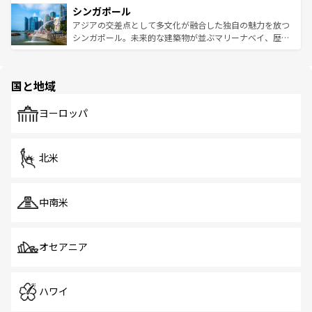
参照してほしい。
シンガポール
激する。気候は一年中温暖で、どの季節にも異なる楽しみ
み、どこを訪れても感動するはず。観光スポットが密集し
が待っている。親しみやすいタイの人々、仏教を中心とし
ており、効率よく見どころを回れるのも魅力。息をのむよ
アジアの交差点として多文化が融合した独自の魅力を放つ
た文化、そして多様な観光資源が、訪れる旅人を魅了し続
うな絶景から文化的な体験まで、香港を存分に楽しみ尽く
シンガポール。未来的な建築物が並ぶマリーナベイ、歴史
ける。 なお、新着のタイ情報は
コンテンツ一覧
を参照して
そう。 なお、新着の香港情報は
コンテンツ一覧
を参照して
と伝統を感じられるエスニックタウン、多数の緑豊かな公
ほしい。
ほしい。
園や自然保護区など、自然が調和した近代的な景観と文化
の多様性あふれるカラフルな町は、どこを歩いても新しい
国と地域
発見がある。さらに、治安のよさや充実した公共交通機関
も、旅行者にとっては魅力的なポイント。グルメも豊富
で、ホーカーズは地元の風情を楽しめる外せないスポット
ヨーロッパ
だ。訪れる人を飽きさせないシンガポールで、多様な魅力
を体感しよう。 なお、新着のシンガポール情報は
コンテン
ツ一覧
を参照してほしい。
北米
中南米
オセアニア
ハワイ