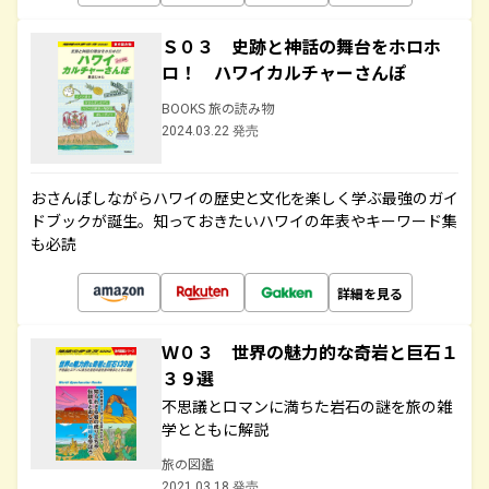
Ｓ０３ 史跡と神話の舞台をホロホ
ロ！ ハワイカルチャーさんぽ
BOOKS 旅の読み物
2024.03.22 発売
おさんぽしながらハワイの歴史と文化を楽しく学ぶ最強のガイ
ドブックが誕生。知っておきたいハワイの年表やキーワード集
も必読
詳細を見る
Ｗ０３ 世界の魅力的な奇岩と巨石１
３９選
不思議とロマンに満ちた岩石の謎を旅の雑
学とともに解説
旅の図鑑
2021.03.18 発売