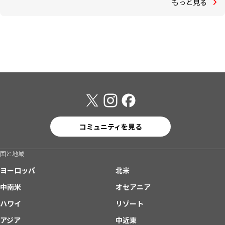
もっと見る
コミュニティを見る
国と地域
ヨーロッパ
北米
中南米
オセアニア
ハワイ
リゾート
アジア
中近東