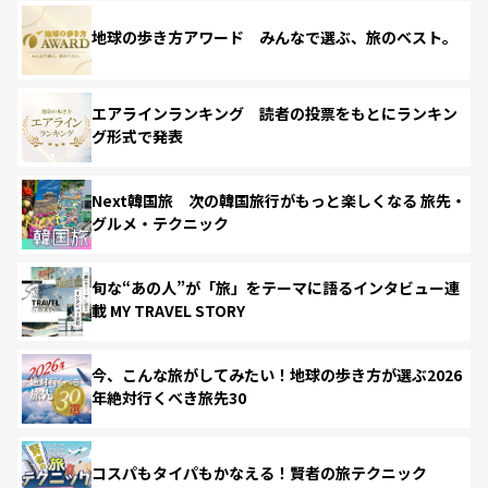
地球の歩き方アワード みんなで選ぶ、旅のベスト。
エアラインランキング 読者の投票をもとにランキン
グ形式で発表
Next韓国旅 次の韓国旅行がもっと楽しくなる 旅先・
グルメ・テクニック
旬な“あの人”が「旅」をテーマに語るインタビュー連
載 MY TRAVEL STORY
今、こんな旅がしてみたい！地球の歩き方が選ぶ2026
年絶対行くべき旅先30
コスパもタイパもかなえる！賢者の旅テクニック