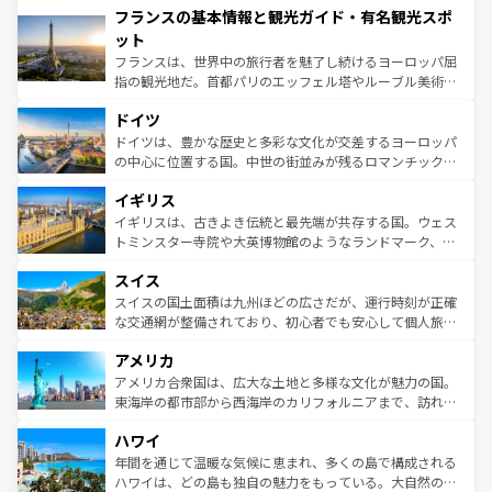
フランスの基本情報と観光ガイド・有名観光スポ
ませてくれるイタリアで、忘れられない旅をしてみよう！
文化が根付くこの国では、情熱的なフラメンコ、熱気あふ
なお、新着のイタリア情報は
コンテンツ一覧
を参照してほ
れる闘牛、そして美味しいタパスが生活の一部となってい
ット
しい。
る。首都マドリードの洗練された雰囲気や、バルセロナの
フランスは、世界中の旅行者を魅了し続けるヨーロッパ屈
アートに溢れた街角から、地方では古代ローマ遺跡や中世
指の観光地だ。首都パリのエッフェル塔やルーブル美術館
の城塞都市、穏やかなビーチリゾートまで多彩な表情を見
といった象徴的なスポットから、田舎町の古風な美しさま
せる。地方によって風土や気候が異なるスペインはその個
ドイツ
で、幅広い魅力が詰まっている。華麗な宮殿、歴史的な大
性で訪れる人を魅了する。 なお、新着のスペイン情報は
コ
聖堂、美しいビーチ、そして豊かな自然が、訪れる者を心
ドイツは、豊かな歴史と多彩な文化が交差するヨーロッパ
ンテンツ一覧
を参照してほしい。
から魅了する。また、フランスは美食の国としても知ら
の中心に位置する国。中世の街並みが残るロマンチック街
れ、フランス料理はユネスコ無形文化遺産にも登録されて
道から、未来を先取りするようなモダンな都市まで多様な
イギリス
いる。シャンパンの発祥地であるランス、プロヴァンスの
顔を持つこの国は、どこを歩いても飽きることがない。ベ
香り高いラベンダー畑など、多彩な楽しみ方が可能だ。さ
ルリンの文化的活気、バイエルン州のアルプスの絶景、そ
イギリスは、古きよき伝統と最先端が共存する国。ウェス
らに、パリ以外の地域にも魅力が溢れており、どの街角に
してライン川沿いのワイン畑といった風景は必見。ビール
トミンスター寺院や大英博物館のようなランドマーク、歴
も豊かな歴史と文化が息づいている。パリ以外の個性あふ
とソーセージを味わいながら地元の人と過ごす楽しい時間
史ある大学都市、美しい丘陵地帯や牧歌的な風景など、エ
れる地方に足を運ぶとそれぞれで全く異なる文化を体験で
スイス
は、お酒好きな人にはぜひ体験してほしい。 なお、新着の
リアごとに異なる魅力がある。また、優雅なアフタヌーン
きるだろう。 なお、新着のフランス情報は
コンテンツ一覧
ドイツ情報は
コンテンツ一覧
を参照してほしい。
ティー、ビール好きにはたまらない英国パブ、サッカー観
スイスの国土面積は九州ほどの広さだが、運行時刻が正確
を参照してほしい。
戦など、本場だからこそできる体験も豊富。イギリスを旅
な交通網が整備されており、初心者でも安心して個人旅行
して楽しみつくそう。 なお、新着のイギリス情報は
コンテ
を楽しめる。日本同様に時刻表どおりの旅が可能だ。中世
アメリカ
ンツ一覧
を参照してほしい。
の建物がそのまま残る町や、スイスならではのユニークな
博物館もあり、アルプス観光だけでなく町歩きも満喫する
アメリカ合衆国は、広大な土地と多様な文化が魅力の国。
ことができる。国民の所得が高いため物価も高いが、旅行
東海岸の都市部から西海岸のカリフォルニアまで、訪れる
者向けの交通パス提供のサービスもあり、うまく活用すれ
場所ごとに異なる風景と体験が待っている。ニューヨーク
ハワイ
ば市内交通費無料で観光を楽しむこともできる。 なお、新
のような巨大都市は、観光、ショッピング、エンターテイ
着のスイス情報は
コンテンツ一覧
を参照してほしい。
ンメントが詰まった刺激的なスポットだ。一方、アメリカ
年間を通じて温暖な気候に恵まれ、多くの島で構成される
西部には大自然が広がり、グランドキャニオンやイエロー
ハワイは、どの島も独自の魅力をもっている。大自然の神