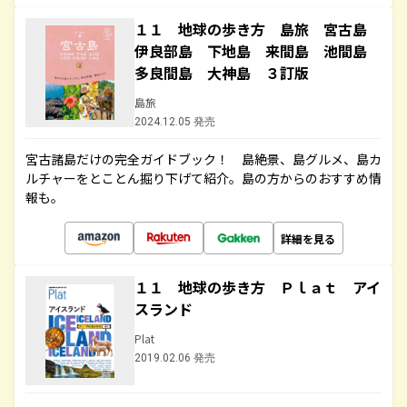
１１ 地球の歩き方 島旅 宮古島
伊良部島 下地島 来間島 池間島
多良間島 大神島 ３訂版
島旅
2024.12.05 発売
宮古諸島だけの完全ガイドブック！ 島絶景、島グルメ、島カ
ルチャーをとことん掘り下げて紹介。島の方からのおすすめ情
報も。
詳細を見る
１１ 地球の歩き方 Ｐｌａｔ アイ
スランド
Plat
2019.02.06 発売