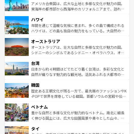
博物館もあり、アルプス観光だけでなく町歩きも満喫する
アメリカ合衆国は、広大な土地と多様な文化が魅力の国。
ことができる。国民の所得が高いため物価も高いが、旅行
東海岸の都市部から西海岸のカリフォルニアまで、訪れる
者向けの交通パス提供のサービスもあり、うまく活用すれ
場所ごとに異なる風景と体験が待っている。ニューヨーク
ハワイ
ば市内交通費無料で観光を楽しむこともできる。 なお、新
のような巨大都市は、観光、ショッピング、エンターテイ
着のスイス情報は
コンテンツ一覧
を参照してほしい。
ンメントが詰まった刺激的なスポットだ。一方、アメリカ
年間を通じて温暖な気候に恵まれ、多くの島で構成される
西部には大自然が広がり、グランドキャニオンやイエロー
ハワイは、どの島も独自の魅力をもっている。大自然の神
ストーン国立公園といった絶景が堪能できる。さらに、南
秘を感じたいなら、火山が生み出した壮大な景観を誇るハ
オーストラリア
部のニューオーリンズでは、音楽と美食が融合した独特の
ワイ島は見逃せない。また、定番の観光地といえばオアフ
文化が魅力。旅行者はアメリカの各地域で異なる魅力を楽
島だが、静かな自然を求めるならマウイ島やカウアイ島が
オーストラリアは、壮大な自然と多様な文化が魅力の国。
しみながら、その多様性と豊かな歴史を感じることができ
おすすめ。エメラルドグリーンに輝く海をはじめ、豊かな
シドニーのシンボルであるシドニー・オペラハウス、オー
るだろう。車でのロードトリップや列車の旅も、アメリカ
文化や歴史が息づいている。「アロハスピリット」と呼ば
ストラリア東海岸北部に広がる大サンゴ礁地帯グレートバ
ならではの贅沢な旅のスタイルだ。 なお、新着のアメリカ
台湾
れるおもてなしの心で訪れる人々を迎えてくれるハワイの
リアリーフや大陸中央部にそびえるウルル（エアーズロッ
情報は
コンテンツ一覧
を参照してほしい。
人々、おいしいローカルフードやハワイアンミュージッ
ク）、タスマニアの美しい原生林やケアンズの熱帯雨林な
日本から約４時間ほどでたどり着く台湾は、多彩な文化と
ク、伝統的なフラダンスなど、すべてがハワイの魅力を彩
ど、見どころがたくさん。また、カフェやワイン、オージ
自然が織りなす魅力的な観光地。活気あふれる大都市の台
っている。訪れるたびに新しい発見と感動が待っているハ
ービーフなどの食文化も豊かで、美味しいものであふれて
北やノスタルジックな町並みが人気な九份（ジォウフェ
ワイを、存分に味わってほしい。 なお、新着のハワイ情報
韓国
いる。アクティビティも充実しており、サーフィンやダイ
ン）、静ひつな山岳地帯である台湾東部など、都市の喧騒
は
コンテンツ一覧
を参照してほしい。
ビング、ハイキングなど、アウトドア好きにはたまらな
と山間の静けさが共存しており、訪れる人に新しい発見と
歴史ある王朝文化が残る一方で、最先端のファッションやK
い。オーストラリアの多彩な魅力を存分に味わいつくそ
驚きをもたらしてくれる。また、奥深い台湾の食文化も魅
-POPで世界を席巻している韓国。首都ソウルの宮殿や伝統
う。 なお、新着のオーストラリア情報は
コンテンツ一覧
を
力で、夜市などの屋台グルメから高級料理、ヘルシーで美
家屋が並ぶエリアでは韓国の歴史と文化に浸ることがで
参照してほしい。
ベトナム
容にもいいと評判のスイーツなど、バラエティ豊かな料理
き、地方に足を延ばせば四季折々の自然美を楽しむことが
が味わえる。 なお、新着の台湾情報は
コンテンツ一覧
を参
できる。そして、キムチや焼肉、絶品のストリートフード
豊かな自然と多様な文化が魅力的なベトナム。南北に細長
照してほしい。
まで、さまざまな韓国料理が待っている。夜には、韓国な
く伸びる国土には、広大な田園風景や青々とした山々、世
らではのナイトライフも堪能できる。あたたかいホスピタ
界遺産に登録された壮大な自然景観が点在し、都市部では
タイ
リティに包まれながら、韓国の多彩な魅力を心ゆくまで味
急速な発展と共に伝統が息づく。ハノイの古い町並みやホ
わってみてほしい。 なお、新着の韓国情報は
コンテンツ一