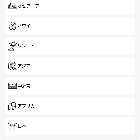
オセアニア
ハワイ
リゾート
アジア
中近東
アフリカ
日本