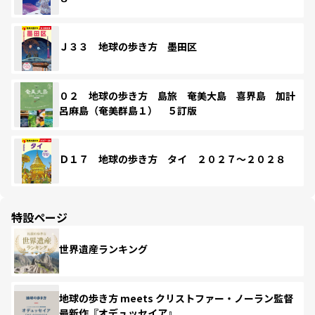
Ｊ３３ 地球の歩き方 墨田区
０２ 地球の歩き方 島旅 奄美大島 喜界島 加計
呂麻島（奄美群島１） ５訂版
Ｄ１７ 地球の歩き方 タイ ２０２７～２０２８
特設ページ
世界遺産ランキング
地球の歩き方 meets クリストファー・ノーラン監督
最新作『オデュッセイア』