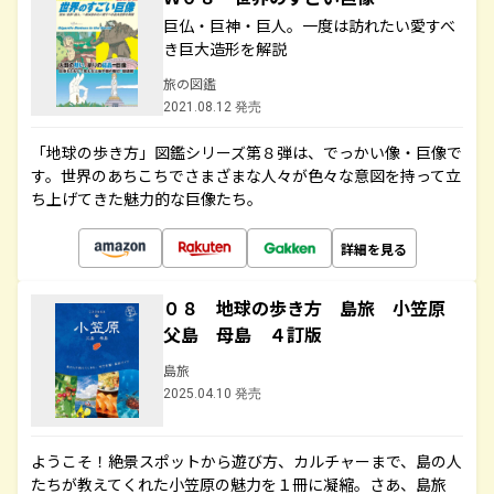
巨仏・巨神・巨人。一度は訪れたい愛すべ
き巨大造形を解説
旅の図鑑
2021.08.12 発売
「地球の歩き方」図鑑シリーズ第８弾は、でっかい像・巨像で
す。世界のあちこちでさまざまな人々が色々な意図を持って立
ち上げてきた魅力的な巨像たち。
詳細を見る
０８ 地球の歩き方 島旅 小笠原
父島 母島 ４訂版
島旅
2025.04.10 発売
ようこそ！絶景スポットから遊び方、カルチャーまで、島の人
たちが教えてくれた小笠原の魅力を１冊に凝縮。さあ、島旅