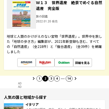
Ｗ１３ 世界遺産 絶景でめぐる自然
遺産 完全版
旅の図鑑
2022.01.20 発売
地球と人類のかけがえのない宝物「世界遺産」。世界中を旅し
た「地球の歩き方」編集部が、2021年新登録も含む、すべて
の「自然遺産」（全218件）と「複合遺産」（全39件）を網羅
しました
詳細を見る
…
1
2
3
4
14
AD
AD
人気の国と地域から探す
イタリア