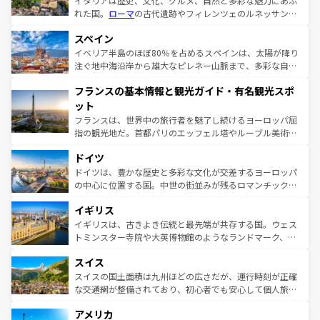
イタリアは歴史、文化、グルメ、自然と多彩な魅力にあふ
れた国。
ローマ
の古代遺跡やフィレンツェのルネッサンス
美術、ヴェネツィアの運河など、歴史あるスポットはもち
スペイン
ろん、トスカーナの美しい田園風景やアマルフィ海岸の絶
景など、自然景観も見逃せない。観光の合間には、本場の
イベリア半島のほぼ80％を占めるスペインは、太陽が降り
ピザやパスタなど、絶品のイタリア料理を堪能することも
注ぐ地中海沿岸から雄大なピレネー山脈まで、多彩な自然
できる。朝目覚めてから夜眠るまで、すべての瞬間を楽し
と文化が詰まったヨーロッパ屈指の旅行先だ。多様な地域
フランスの基本情報と観光ガイド・有名観光スポ
ませてくれるイタリアで、忘れられない旅をしてみよう！
文化が根付くこの国では、情熱的なフラメンコ、熱気あふ
なお、新着のイタリア情報は
コンテンツ一覧
を参照してほ
れる闘牛、そして美味しいタパスが生活の一部となってい
ット
しい。
る。首都マドリードの洗練された雰囲気や、バルセロナの
フランスは、世界中の旅行者を魅了し続けるヨーロッパ屈
アートに溢れた街角から、地方では古代ローマ遺跡や中世
指の観光地だ。首都パリのエッフェル塔やルーブル美術館
の城塞都市、穏やかなビーチリゾートまで多彩な表情を見
といった象徴的なスポットから、田舎町の古風な美しさま
せる。地方によって風土や気候が異なるスペインはその個
ドイツ
で、幅広い魅力が詰まっている。華麗な宮殿、歴史的な大
性で訪れる人を魅了する。 なお、新着のスペイン情報は
コ
聖堂、美しいビーチ、そして豊かな自然が、訪れる者を心
ドイツは、豊かな歴史と多彩な文化が交差するヨーロッパ
ンテンツ一覧
を参照してほしい。
から魅了する。また、フランスは美食の国としても知ら
の中心に位置する国。中世の街並みが残るロマンチック街
れ、フランス料理はユネスコ無形文化遺産にも登録されて
道から、未来を先取りするようなモダンな都市まで多様な
イギリス
いる。シャンパンの発祥地であるランス、プロヴァンスの
顔を持つこの国は、どこを歩いても飽きることがない。ベ
香り高いラベンダー畑など、多彩な楽しみ方が可能だ。さ
ルリンの文化的活気、バイエルン州のアルプスの絶景、そ
イギリスは、古きよき伝統と最先端が共存する国。ウェス
らに、パリ以外の地域にも魅力が溢れており、どの街角に
してライン川沿いのワイン畑といった風景は必見。ビール
トミンスター寺院や大英博物館のようなランドマーク、歴
も豊かな歴史と文化が息づいている。パリ以外の個性あふ
とソーセージを味わいながら地元の人と過ごす楽しい時間
史ある大学都市、美しい丘陵地帯や牧歌的な風景など、エ
れる地方に足を運ぶとそれぞれで全く異なる文化を体験で
スイス
は、お酒好きな人にはぜひ体験してほしい。 なお、新着の
リアごとに異なる魅力がある。また、優雅なアフタヌーン
きるだろう。 なお、新着のフランス情報は
コンテンツ一覧
ドイツ情報は
コンテンツ一覧
を参照してほしい。
ティー、ビール好きにはたまらない英国パブ、サッカー観
スイスの国土面積は九州ほどの広さだが、運行時刻が正確
を参照してほしい。
戦など、本場だからこそできる体験も豊富。イギリスを旅
な交通網が整備されており、初心者でも安心して個人旅行
して楽しみつくそう。 なお、新着のイギリス情報は
コンテ
を楽しめる。日本同様に時刻表どおりの旅が可能だ。中世
アメリカ
ンツ一覧
を参照してほしい。
の建物がそのまま残る町や、スイスならではのユニークな