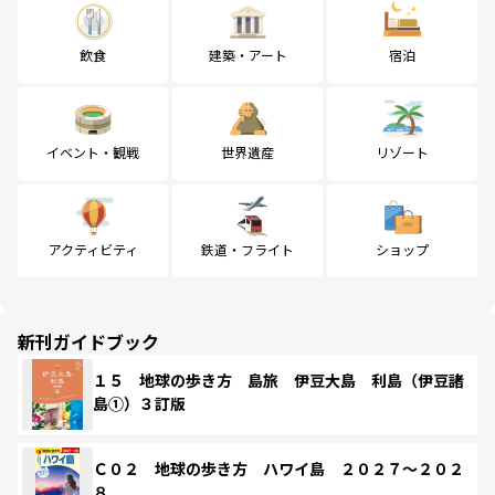
飲食
建築・アート
宿泊
イベント・観戦
世界遺産
リゾート
アクティビティ
鉄道・フライト
ショップ
新刊ガイドブック
１５ 地球の歩き方 島旅 伊豆大島 利島（伊豆諸
島①）３訂版
Ｃ０２ 地球の歩き方 ハワイ島 ２０２７～２０２
８