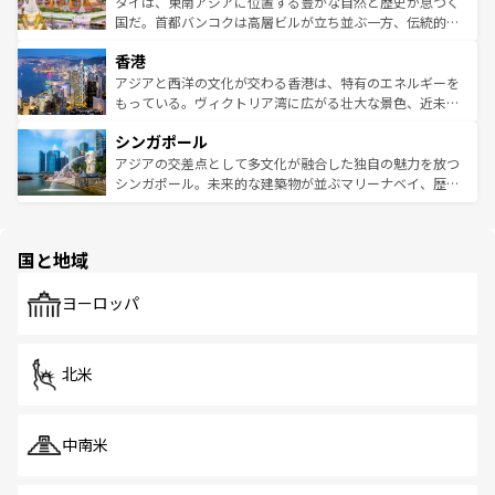
ーチミン市のフランス統治時代の建物も、独特の雰囲気を
タイは、東南アジアに位置する豊かな自然と歴史が息づく
覧
を参照してほしい。
醸し出している。また、バラエティの豊かさとおいしさで
国だ。首都バンコクは高層ビルが立ち並ぶ一方、伝統的な
世界中の食通を魅了してやまないベトナム料理も魅力のひ
寺院や市場がいたるところに点在し、古きよき文化と現代
香港
とつ。フォーやバインミー、ベトナムコーヒーなどは、ぜ
の活気が交差している。北部ではチェンマイなどの山岳地
ひ現地で味わいたい。どの地域を訪れてもあたたかい人々
帯で自然と触れ合い、南部ではプーケットやクラビの美し
アジアと西洋の文化が交わる香港は、特有のエネルギーを
が旅行者を迎えてくれるので、きっと忘れられない旅にな
いビーチでリゾート気分を楽しむことができる。タイ料理
もっている。ヴィクトリア湾に広がる壮大な景色、近未来
るはずだ。 なお、新着のベトナム情報は
コンテンツ一覧
を
は世界的に有名で、屋台から高級レストランまで味覚を刺
的なアートスポット、そして歴史と現代が融合した町並
参照してほしい。
シンガポール
激する。気候は一年中温暖で、どの季節にも異なる楽しみ
み、どこを訪れても感動するはず。観光スポットが密集し
が待っている。親しみやすいタイの人々、仏教を中心とし
ており、効率よく見どころを回れるのも魅力。息をのむよ
アジアの交差点として多文化が融合した独自の魅力を放つ
た文化、そして多様な観光資源が、訪れる旅人を魅了し続
うな絶景から文化的な体験まで、香港を存分に楽しみ尽く
シンガポール。未来的な建築物が並ぶマリーナベイ、歴史
ける。 なお、新着のタイ情報は
コンテンツ一覧
を参照して
そう。 なお、新着の香港情報は
コンテンツ一覧
を参照して
と伝統を感じられるエスニックタウン、多数の緑豊かな公
ほしい。
ほしい。
園や自然保護区など、自然が調和した近代的な景観と文化
の多様性あふれるカラフルな町は、どこを歩いても新しい
国と地域
発見がある。さらに、治安のよさや充実した公共交通機関
も、旅行者にとっては魅力的なポイント。グルメも豊富
で、ホーカーズは地元の風情を楽しめる外せないスポット
ヨーロッパ
だ。訪れる人を飽きさせないシンガポールで、多様な魅力
を体感しよう。 なお、新着のシンガポール情報は
コンテン
ツ一覧
を参照してほしい。
北米
中南米