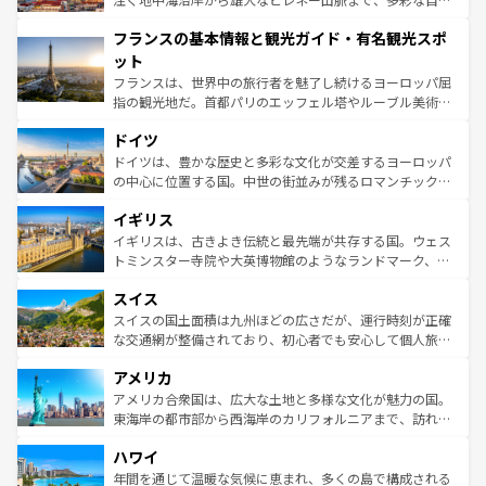
できる。朝目覚めてから夜眠るまで、すべての瞬間を楽し
と文化が詰まったヨーロッパ屈指の旅行先だ。多様な地域
フランスの基本情報と観光ガイド・有名観光スポ
ませてくれるイタリアで、忘れられない旅をしてみよう！
文化が根付くこの国では、情熱的なフラメンコ、熱気あふ
なお、新着のイタリア情報は
コンテンツ一覧
を参照してほ
れる闘牛、そして美味しいタパスが生活の一部となってい
ット
しい。
る。首都マドリードの洗練された雰囲気や、バルセロナの
フランスは、世界中の旅行者を魅了し続けるヨーロッパ屈
アートに溢れた街角から、地方では古代ローマ遺跡や中世
指の観光地だ。首都パリのエッフェル塔やルーブル美術館
の城塞都市、穏やかなビーチリゾートまで多彩な表情を見
といった象徴的なスポットから、田舎町の古風な美しさま
せる。地方によって風土や気候が異なるスペインはその個
ドイツ
で、幅広い魅力が詰まっている。華麗な宮殿、歴史的な大
性で訪れる人を魅了する。 なお、新着のスペイン情報は
コ
聖堂、美しいビーチ、そして豊かな自然が、訪れる者を心
ドイツは、豊かな歴史と多彩な文化が交差するヨーロッパ
ンテンツ一覧
を参照してほしい。
から魅了する。また、フランスは美食の国としても知ら
の中心に位置する国。中世の街並みが残るロマンチック街
れ、フランス料理はユネスコ無形文化遺産にも登録されて
道から、未来を先取りするようなモダンな都市まで多様な
イギリス
いる。シャンパンの発祥地であるランス、プロヴァンスの
顔を持つこの国は、どこを歩いても飽きることがない。ベ
香り高いラベンダー畑など、多彩な楽しみ方が可能だ。さ
ルリンの文化的活気、バイエルン州のアルプスの絶景、そ
イギリスは、古きよき伝統と最先端が共存する国。ウェス
らに、パリ以外の地域にも魅力が溢れており、どの街角に
してライン川沿いのワイン畑といった風景は必見。ビール
トミンスター寺院や大英博物館のようなランドマーク、歴
も豊かな歴史と文化が息づいている。パリ以外の個性あふ
とソーセージを味わいながら地元の人と過ごす楽しい時間
史ある大学都市、美しい丘陵地帯や牧歌的な風景など、エ
れる地方に足を運ぶとそれぞれで全く異なる文化を体験で
スイス
は、お酒好きな人にはぜひ体験してほしい。 なお、新着の
リアごとに異なる魅力がある。また、優雅なアフタヌーン
きるだろう。 なお、新着のフランス情報は
コンテンツ一覧
ドイツ情報は
コンテンツ一覧
を参照してほしい。
ティー、ビール好きにはたまらない英国パブ、サッカー観
スイスの国土面積は九州ほどの広さだが、運行時刻が正確
を参照してほしい。
戦など、本場だからこそできる体験も豊富。イギリスを旅
な交通網が整備されており、初心者でも安心して個人旅行
して楽しみつくそう。 なお、新着のイギリス情報は
コンテ
を楽しめる。日本同様に時刻表どおりの旅が可能だ。中世
アメリカ
ンツ一覧
を参照してほしい。
の建物がそのまま残る町や、スイスならではのユニークな
博物館もあり、アルプス観光だけでなく町歩きも満喫する
アメリカ合衆国は、広大な土地と多様な文化が魅力の国。
ことができる。国民の所得が高いため物価も高いが、旅行
東海岸の都市部から西海岸のカリフォルニアまで、訪れる
者向けの交通パス提供のサービスもあり、うまく活用すれ
場所ごとに異なる風景と体験が待っている。ニューヨーク
ハワイ
ば市内交通費無料で観光を楽しむこともできる。 なお、新
のような巨大都市は、観光、ショッピング、エンターテイ
着のスイス情報は
コンテンツ一覧
を参照してほしい。
ンメントが詰まった刺激的なスポットだ。一方、アメリカ
年間を通じて温暖な気候に恵まれ、多くの島で構成される