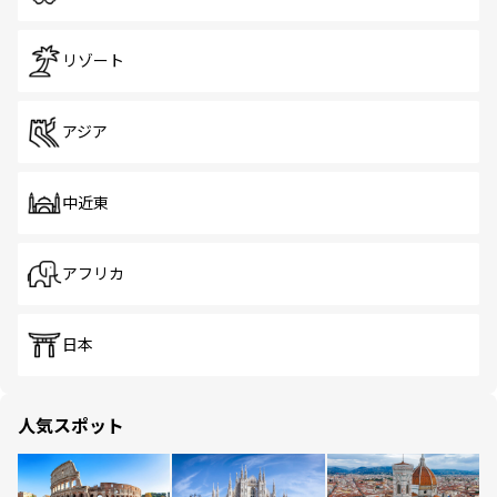
リゾート
アジア
中近東
アフリカ
日本
人気スポット