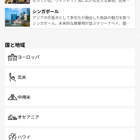
もっている。ヴィクトリア湾に広がる壮大な景色、近未来
るはずだ。 なお、新着のベトナム情報は
コンテンツ一覧
を
は世界的に有名で、屋台から高級レストランまで味覚を刺
的なアートスポット、そして歴史と現代が融合した町並
参照してほしい。
シンガポール
激する。気候は一年中温暖で、どの季節にも異なる楽しみ
み、どこを訪れても感動するはず。観光スポットが密集し
が待っている。親しみやすいタイの人々、仏教を中心とし
ており、効率よく見どころを回れるのも魅力。息をのむよ
アジアの交差点として多文化が融合した独自の魅力を放つ
た文化、そして多様な観光資源が、訪れる旅人を魅了し続
うな絶景から文化的な体験まで、香港を存分に楽しみ尽く
シンガポール。未来的な建築物が並ぶマリーナベイ、歴史
ける。 なお、新着のタイ情報は
コンテンツ一覧
を参照して
そう。 なお、新着の香港情報は
コンテンツ一覧
を参照して
と伝統を感じられるエスニックタウン、多数の緑豊かな公
ほしい。
ほしい。
園や自然保護区など、自然が調和した近代的な景観と文化
の多様性あふれるカラフルな町は、どこを歩いても新しい
国と地域
発見がある。さらに、治安のよさや充実した公共交通機関
も、旅行者にとっては魅力的なポイント。グルメも豊富
で、ホーカーズは地元の風情を楽しめる外せないスポット
ヨーロッパ
だ。訪れる人を飽きさせないシンガポールで、多様な魅力
を体感しよう。 なお、新着のシンガポール情報は
コンテン
ツ一覧
を参照してほしい。
北米
中南米
オセアニア
ハワイ