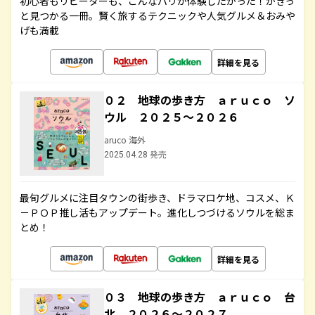
初心者もリピーターも、こんなパリが体験したかった！がきっ
と見つかる一冊。賢く旅するテクニックや人気グルメ＆おみや
げも満載
詳細を見る
０２ 地球の歩き方 ａｒｕｃｏ ソ
ウル ２０２５～２０２６
aruco 海外
2025.04.28 発売
最旬グルメに注目タウンの街歩き、ドラマロケ地、コスメ、Ｋ
－ＰＯＰ推し活もアップデート。進化しつづけるソウルを総ま
とめ！
詳細を見る
０３ 地球の歩き方 ａｒｕｃｏ 台
北 ２０２６～２０２７