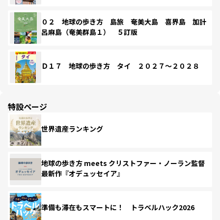
０２ 地球の歩き方 島旅 奄美大島 喜界島 加計
呂麻島（奄美群島１） ５訂版
Ｄ１７ 地球の歩き方 タイ ２０２７～２０２８
特設ページ
世界遺産ランキング
地球の歩き方 meets クリストファー・ノーラン監督
最新作『オデュッセイア』
準備も滞在もスマートに！ トラベルハック2026