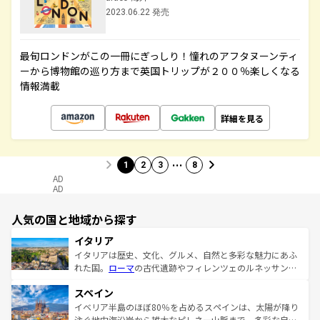
2023.06.22 発売
最旬ロンドンがこの一冊にぎっしり！憧れのアフタヌーンティ
ーから博物館の巡り方まで英国トリップが２００％楽しくなる
情報満載
詳細を見る
…
1
2
3
8
AD
AD
人気の国と地域から探す
イタリア
イタリアは歴史、文化、グルメ、自然と多彩な魅力にあふ
れた国。
ローマ
の古代遺跡やフィレンツェのルネッサンス
美術、ヴェネツィアの運河など、歴史あるスポットはもち
スペイン
ろん、トスカーナの美しい田園風景やアマルフィ海岸の絶
景など、自然景観も見逃せない。観光の合間には、本場の
イベリア半島のほぼ80％を占めるスペインは、太陽が降り
ピザやパスタなど、絶品のイタリア料理を堪能することも
注ぐ地中海沿岸から雄大なピレネー山脈まで、多彩な自然