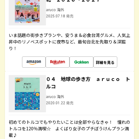
aruco 海外
2025.07.18 発売
いま話題の街歩きプランや、安うま＆必食台湾グルメ、人気上
昇中のリノベスポットに夜市など、最旬台北を先取り＆深掘
り！
詳細を見る
０４ 地球の歩き方 ａｒｕｃｏ ト
ルコ
aruco 海外
2020.01.22 発売
初めてのトルコでもやりたいことは全部やらなきゃ！ 憧れの
トルコを120％満喫☆ よくばり女子のプチぼうけんプラン満
載♪