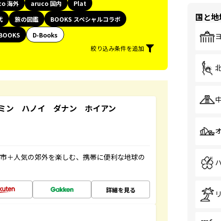
co 海外
aruco 国内
Plat
国と地
代
旅の図鑑
BOOKS スペシャルコラボ
BOOKS
D-Books
絞り込み条件を追加
ミン ハノイ ダナン ホイアン
都市＋人気の郊外を楽しむ、携帯に便利な地球の
詳細を見る