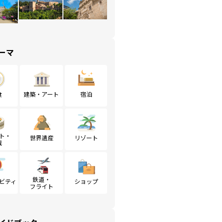
ーマ
食
建築・アート
宿泊
ト・
世界遺産
リゾート
戦
鉄道・
ビティ
ショップ
フライト