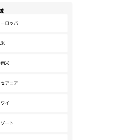
域
ヨーロッパ
北米
中南米
オセアニア
ハワイ
リゾート