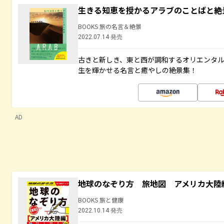
生きる知恵を授かるアラブのことばと絶
BOOKS 旅の名言＆絶景
2022.07.14 発売
古きと新しき、東と西が調和するオリエンタ
生を輝かせる名言と癒やしの絶景集！
AD
地球のなぞり方 旅地図 アメリカ大陸
BOOKS 旅と健康
2022.10.14 発売