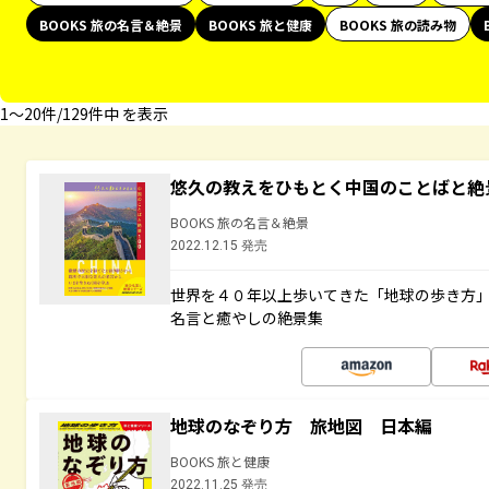
BOOKS 旅の名言＆絶景
BOOKS 旅と健康
BOOKS 旅の読み物
1〜20件/129件中 を表示
悠久の教えをひもとく中国のことばと絶
BOOKS 旅の名言＆絶景
2022.12.15 発売
世界を４０年以上歩いてきた「地球の歩き方
名言と癒やしの絶景集
地球のなぞり方 旅地図 日本編
BOOKS 旅と健康
2022.11.25 発売