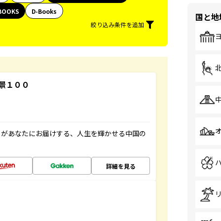
BOOKS
D-Books
国と地
絞り込み条件を追加
景１００
」があなたにお届けする、人生を輝かせる中国の
詳細を見る