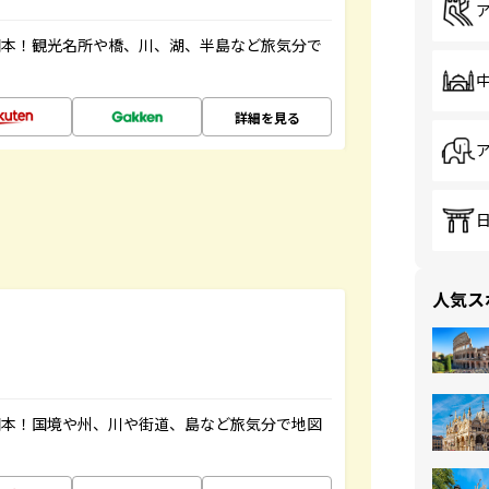
図本！観光名所や橋、川、湖、半島など旅気分で
詳細を見る
人気ス
図本！国境や州、川や街道、島など旅気分で地図