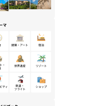
ーマ
食
建築・アート
宿泊
ト・
世界遺産
リゾート
戦
鉄道・
ビティ
ショップ
フライト