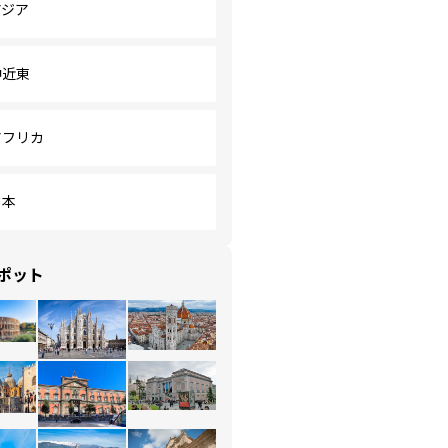
アジア
中近東
アフリカ
日本
ポット