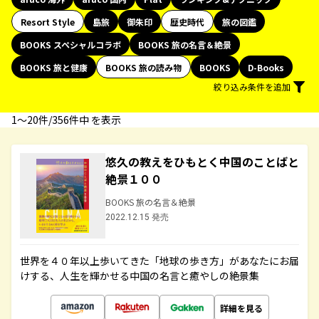
Resort Style
島旅
御朱印
歴史時代
旅の図鑑
BOOKS スペシャルコラボ
BOOKS 旅の名言＆絶景
BOOKS 旅と健康
BOOKS 旅の読み物
BOOKS
D-Books
絞り込み条件を追加
1〜20件/356件中 を表示
悠久の教えをひもとく中国のことばと
絶景１００
BOOKS 旅の名言＆絶景
2022.12.15 発売
世界を４０年以上歩いてきた「地球の歩き方」があなたにお届
けする、人生を輝かせる中国の名言と癒やしの絶景集
詳細を見る