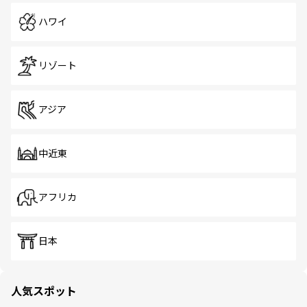
ハワイ
リゾート
アジア
中近東
アフリカ
日本
人気スポット