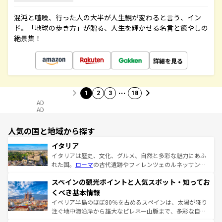
混沌と喧噪、行った人の大半が人生観が変わると言う、イン
ド。「地球の歩き方」が贈る、人生を輝かせる名言と癒やしの
絶景集！
詳細を見る
…
1
2
3
18
AD
AD
人気の国と地域から探す
イタリア
イタリアは歴史、文化、グルメ、自然と多彩な魅力にあふ
れた国。
ローマ
の古代遺跡やフィレンツェのルネッサンス
美術、ヴェネツィアの運河など、歴史あるスポットはもち
スペインの観光ポイントと人気スポット・知ってお
ろん、トスカーナの美しい田園風景やアマルフィ海岸の絶
景など、自然景観も見逃せない。観光の合間には、本場の
くべき基本情報
ピザやパスタなど、絶品のイタリア料理を堪能することも
イベリア半島のほぼ80％を占めるスペインは、太陽が降り
できる。朝目覚めてから夜眠るまで、すべての瞬間を楽し
注ぐ地中海沿岸から雄大なピレネー山脈まで、多彩な自然
ませてくれるイタリアで、忘れられない旅をしてみよう！
と文化が詰まったヨーロッパ屈指の旅行先だ。多様な地域