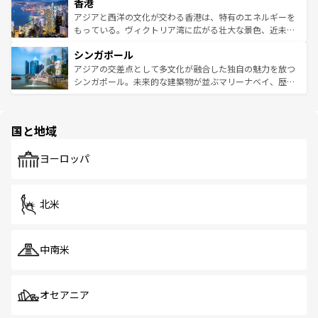
香港
とつ。フォーやバインミー、ベトナムコーヒーなどは、ぜ
の活気が交差している。北部ではチェンマイなどの山岳地
ひ現地で味わいたい。どの地域を訪れてもあたたかい人々
帯で自然と触れ合い、南部ではプーケットやクラビの美し
アジアと西洋の文化が交わる香港は、特有のエネルギーを
が旅行者を迎えてくれるので、きっと忘れられない旅にな
いビーチでリゾート気分を楽しむことができる。タイ料理
もっている。ヴィクトリア湾に広がる壮大な景色、近未来
るはずだ。 なお、新着のベトナム情報は
コンテンツ一覧
を
は世界的に有名で、屋台から高級レストランまで味覚を刺
的なアートスポット、そして歴史と現代が融合した町並
参照してほしい。
シンガポール
激する。気候は一年中温暖で、どの季節にも異なる楽しみ
み、どこを訪れても感動するはず。観光スポットが密集し
が待っている。親しみやすいタイの人々、仏教を中心とし
ており、効率よく見どころを回れるのも魅力。息をのむよ
アジアの交差点として多文化が融合した独自の魅力を放つ
た文化、そして多様な観光資源が、訪れる旅人を魅了し続
うな絶景から文化的な体験まで、香港を存分に楽しみ尽く
シンガポール。未来的な建築物が並ぶマリーナベイ、歴史
ける。 なお、新着のタイ情報は
コンテンツ一覧
を参照して
そう。 なお、新着の香港情報は
コンテンツ一覧
を参照して
と伝統を感じられるエスニックタウン、多数の緑豊かな公
ほしい。
ほしい。
園や自然保護区など、自然が調和した近代的な景観と文化
の多様性あふれるカラフルな町は、どこを歩いても新しい
国と地域
発見がある。さらに、治安のよさや充実した公共交通機関
も、旅行者にとっては魅力的なポイント。グルメも豊富
で、ホーカーズは地元の風情を楽しめる外せないスポット
ヨーロッパ
だ。訪れる人を飽きさせないシンガポールで、多様な魅力
を体感しよう。 なお、新着のシンガポール情報は
コンテン
ツ一覧
を参照してほしい。
北米
中南米
オセアニア