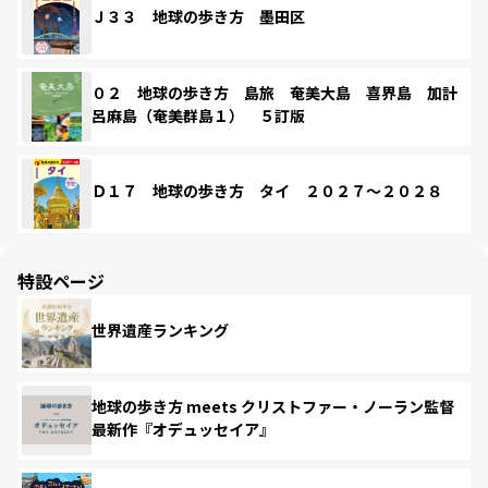
Ｊ３３ 地球の歩き方 墨田区
０２ 地球の歩き方 島旅 奄美大島 喜界島 加計
呂麻島（奄美群島１） ５訂版
Ｄ１７ 地球の歩き方 タイ ２０２７～２０２８
特設ページ
世界遺産ランキング
地球の歩き方 meets クリストファー・ノーラン監督
最新作『オデュッセイア』