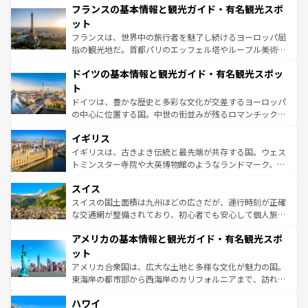
なお、新着のイタリア情報は
コンテンツ一覧
を参照してほ
フランスの基本情報と観光ガイド・有名観光スポ
文化が根付くこの国では、情熱的なフラメンコ、熱気あふ
しい。
れる闘牛、そして美味しいタパスが生活の一部となってい
ット
る。首都マドリードの洗練された雰囲気や、バルセロナの
フランスは、世界中の旅行者を魅了し続けるヨーロッパ屈
アートに溢れた街角から、地方では古代ローマ遺跡や中世
指の観光地だ。首都パリのエッフェル塔やルーブル美術館
の城塞都市、穏やかなビーチリゾートまで多彩な表情を見
といった象徴的なスポットから、田舎町の古風な美しさま
せる。地方によって風土や気候が異なるスペインはその個
ドイツの基本情報と観光ガイド・有名観光スポッ
で、幅広い魅力が詰まっている。華麗な宮殿、歴史的な大
性で訪れる人を魅了する。 なお、新着のスペイン情報は
コ
聖堂、美しいビーチ、そして豊かな自然が、訪れる者を心
ト
ンテンツ一覧
を参照してほしい。
から魅了する。また、フランスは美食の国としても知ら
ドイツは、豊かな歴史と多彩な文化が交差するヨーロッパ
れ、フランス料理はユネスコ無形文化遺産にも登録されて
の中心に位置する国。中世の街並みが残るロマンチック街
いる。シャンパンの発祥地であるランス、プロヴァンスの
道から、未来を先取りするようなモダンな都市まで多様な
香り高いラベンダー畑など、多彩な楽しみ方が可能だ。さ
イギリス
顔を持つこの国は、どこを歩いても飽きることがない。ベ
らに、パリ以外の地域にも魅力が溢れており、どの街角に
ルリンの文化的活気、バイエルン州のアルプスの絶景、そ
イギリスは、古きよき伝統と最先端が共存する国。ウェス
も豊かな歴史と文化が息づいている。パリ以外の個性あふ
してライン川沿いのワイン畑といった風景は必見。ビール
トミンスター寺院や大英博物館のようなランドマーク、歴
れる地方に足を運ぶとそれぞれで全く異なる文化を体験で
とソーセージを味わいながら地元の人と過ごす楽しい時間
史ある大学都市、美しい丘陵地帯や牧歌的な風景など、エ
きるだろう。 なお、新着のフランス情報は
コンテンツ一覧
スイス
は、お酒好きな人にはぜひ体験してほしい。 なお、新着の
リアごとに異なる魅力がある。また、優雅なアフタヌーン
を参照してほしい。
ドイツ情報は
コンテンツ一覧
を参照してほしい。
ティー、ビール好きにはたまらない英国パブ、サッカー観
スイスの国土面積は九州ほどの広さだが、運行時刻が正確
戦など、本場だからこそできる体験も豊富。イギリスを旅
な交通網が整備されており、初心者でも安心して個人旅行
して楽しみつくそう。 なお、新着のイギリス情報は
コンテ
を楽しめる。日本同様に時刻表どおりの旅が可能だ。中世
アメリカの基本情報と観光ガイド・有名観光スポ
ンツ一覧
を参照してほしい。
の建物がそのまま残る町や、スイスならではのユニークな
博物館もあり、アルプス観光だけでなく町歩きも満喫する
ット
ことができる。国民の所得が高いため物価も高いが、旅行
アメリカ合衆国は、広大な土地と多様な文化が魅力の国。
者向けの交通パス提供のサービスもあり、うまく活用すれ
東海岸の都市部から西海岸のカリフォルニアまで、訪れる
ば市内交通費無料で観光を楽しむこともできる。 なお、新
場所ごとに異なる風景と体験が待っている。ニューヨーク
着のスイス情報は
コンテンツ一覧
を参照してほしい。
ハワイ
のような巨大都市は、観光、ショッピング、エンターテイ