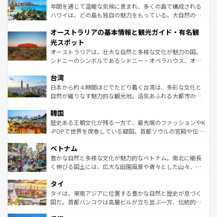
ンメントが詰まった刺激的なスポットだ。一方、アメリカ
年間を通じて温暖な気候に恵まれ、多くの島で構成される
西部には大自然が広がり、グランドキャニオンやイエロー
ハワイは、どの島も独自の魅力をもっている。大自然の神
ストーン国立公園といった絶景が堪能できる。さらに、南
秘を感じたいなら、火山が生み出した壮大な景観を誇るハ
オーストラリアの基本情報と観光ガイド・有名観
部のニューオーリンズでは、音楽と美食が融合した独特の
ワイ島は見逃せない。また、定番の観光地といえばオアフ
文化が魅力。旅行者はアメリカの各地域で異なる魅力を楽
島だが、静かな自然を求めるならマウイ島やカウアイ島が
光スポット
しみながら、その多様性と豊かな歴史を感じることができ
おすすめ。エメラルドグリーンに輝く海をはじめ、豊かな
オーストラリアは、壮大な自然と多様な文化が魅力の国。
るだろう。車でのロードトリップや列車の旅も、アメリカ
文化や歴史が息づいている。「アロハスピリット」と呼ば
シドニーのシンボルであるシドニー・オペラハウス、オー
ならではの贅沢な旅のスタイルだ。 なお、新着のアメリカ
れるおもてなしの心で訪れる人々を迎えてくれるハワイの
ストラリア東海岸北部に広がる大サンゴ礁地帯グレートバ
情報は
コンテンツ一覧
を参照してほしい。
人々、おいしいローカルフードやハワイアンミュージッ
台湾
リアリーフや大陸中央部にそびえるウルル（エアーズロッ
ク、伝統的なフラダンスなど、すべてがハワイの魅力を彩
ク）、タスマニアの美しい原生林やケアンズの熱帯雨林な
日本から約４時間ほどでたどり着く台湾は、多彩な文化と
っている。訪れるたびに新しい発見と感動が待っているハ
ど、見どころがたくさん。また、カフェやワイン、オージ
自然が織りなす魅力的な観光地。活気あふれる大都市の台
ワイを、存分に味わってほしい。 なお、新着のハワイ情報
ービーフなどの食文化も豊かで、美味しいものであふれて
北やノスタルジックな町並みが人気な九份（ジォウフェ
は
コンテンツ一覧
を参照してほしい。
韓国
いる。アクティビティも充実しており、サーフィンやダイ
ン）、静ひつな山岳地帯である台湾東部など、都市の喧騒
ビング、ハイキングなど、アウトドア好きにはたまらな
と山間の静けさが共存しており、訪れる人に新しい発見と
歴史ある王朝文化が残る一方で、最先端のファッションやK
い。オーストラリアの多彩な魅力を存分に味わいつくそ
驚きをもたらしてくれる。また、奥深い台湾の食文化も魅
-POPで世界を席巻している韓国。首都ソウルの宮殿や伝統
う。 なお、新着のオーストラリア情報は
コンテンツ一覧
を
力で、夜市などの屋台グルメから高級料理、ヘルシーで美
家屋が並ぶエリアでは韓国の歴史と文化に浸ることがで
参照してほしい。
ベトナム
容にもいいと評判のスイーツなど、バラエティ豊かな料理
き、地方に足を延ばせば四季折々の自然美を楽しむことが
が味わえる。 なお、新着の台湾情報は
コンテンツ一覧
を参
できる。そして、キムチや焼肉、絶品のストリートフード
豊かな自然と多様な文化が魅力的なベトナム。南北に細長
照してほしい。
まで、さまざまな韓国料理が待っている。夜には、韓国な
く伸びる国土には、広大な田園風景や青々とした山々、世
らではのナイトライフも堪能できる。あたたかいホスピタ
界遺産に登録された壮大な自然景観が点在し、都市部では
タイ
リティに包まれながら、韓国の多彩な魅力を心ゆくまで味
急速な発展と共に伝統が息づく。ハノイの古い町並みやホ
わってみてほしい。 なお、新着の韓国情報は
コンテンツ一
ーチミン市のフランス統治時代の建物も、独特の雰囲気を
タイは、東南アジアに位置する豊かな自然と歴史が息づく
覧
を参照してほしい。
醸し出している。また、バラエティの豊かさとおいしさで
国だ。首都バンコクは高層ビルが立ち並ぶ一方、伝統的な
世界中の食通を魅了してやまないベトナム料理も魅力のひ
寺院や市場がいたるところに点在し、古きよき文化と現代