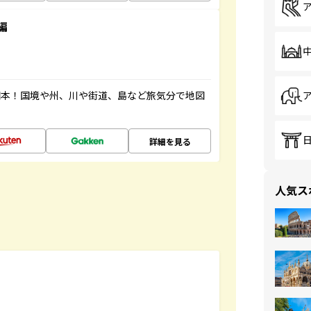
編
図本！国境や州、川や街道、島など旅気分で地図
詳細を見る
人気ス