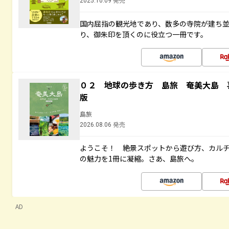
2025.10.09 発売
国内屈指の観光地であり、数多の寺院が建ち
り、御朱印を頂くのに役立つ一冊です。
０２ 地球の歩き方 島旅 奄美大島 
版
島旅
2026.08.06 発売
ようこそ！ 絶景スポットから遊び方、カル
の魅力を1冊に凝縮。さあ、島旅へ。
AD