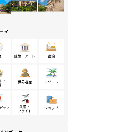
ーマ
食
建築・アート
宿泊
ト・
世界遺産
リゾート
戦
鉄道・
ビティ
ショップ
フライト