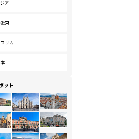
アジア
中近東
アフリカ
日本
ポット