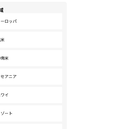
域
ヨーロッパ
北米
中南米
オセアニア
ハワイ
リゾート