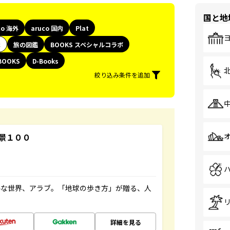
国と地
co 海外
aruco 国内
Plat
代
旅の図鑑
BOOKS スペシャルコラボ
BOOKS
D-Books
絞り込み条件を追加
景１００
ルな世界、アラブ。「地球の歩き方」が贈る、人
詳細を見る