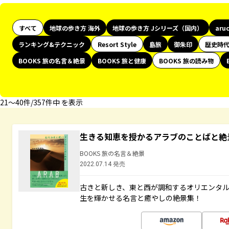
すべて
地球の歩き方 海外
地球の歩き方 Jシリーズ（国内）
aru
ランキング&テクニック
Resort Style
島旅
御朱印
歴史時
BOOKS 旅の名言＆絶景
BOOKS 旅と健康
BOOKS 旅の読み物
21〜40件/357件中 を表示
生きる知恵を授かるアラブのことばと絶
BOOKS 旅の名言＆絶景
2022.07.14 発売
古きと新しき、東と西が調和するオリエンタ
生を輝かせる名言と癒やしの絶景集！