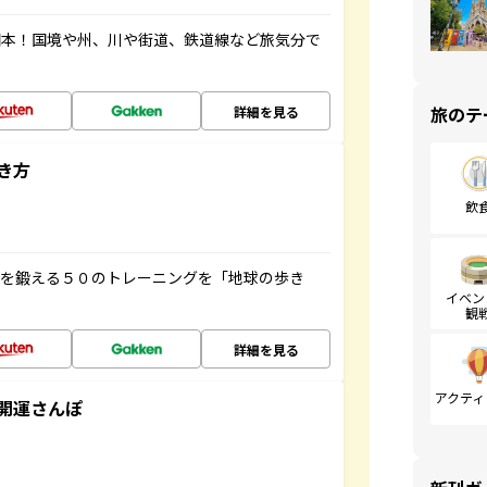
図本！国境や州、川や街道、鉄道線など旅気分で
旅のテ
詳細を見る
き方
飲
脳を鍛える５０のトレーニングを「地球の歩き
イベン
観
詳細を見る
アクティ
開運さんぽ