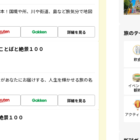
図本！国境や州、川や街道、島など旅気分で地図
旅のテ
詳細を見る
ことばと絶景１００
飲
」があなたにお届けする、人生を輝かせる旅の名
イベン
観
詳細を見る
アクティ
絶景１００