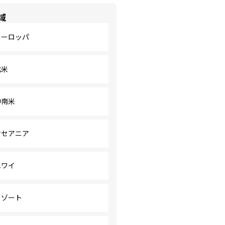
域
ヨーロッパ
北米
中南米
オセアニア
ハワイ
リゾート