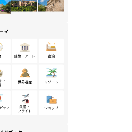
ーマ
食
建築・アート
宿泊
ト・
世界遺産
リゾート
戦
鉄道・
ビティ
ショップ
フライト