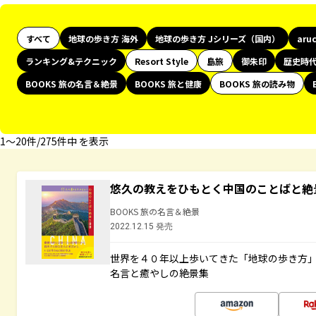
すべて
地球の歩き方 海外
地球の歩き方 Jシリーズ（国内）
aru
ランキング&テクニック
Resort Style
島旅
御朱印
歴史時
BOOKS 旅の名言＆絶景
BOOKS 旅と健康
BOOKS 旅の読み物
1〜20件/275件中 を表示
悠久の教えをひもとく中国のことばと絶
BOOKS 旅の名言＆絶景
2022.12.15 発売
世界を４０年以上歩いてきた「地球の歩き方
名言と癒やしの絶景集