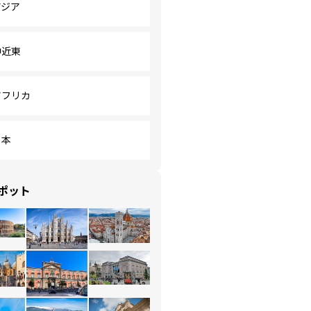
アジア
中近東
アフリカ
日本
ポット