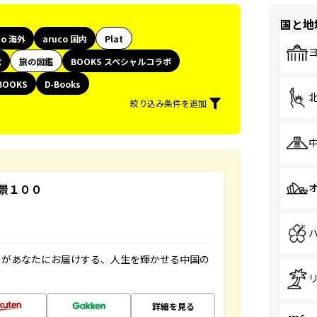
国と地
co 海外
aruco 国内
Plat
代
旅の図鑑
BOOKS スペシャルコラボ
BOOKS
D-Books
絞り込み条件を追加
景１００
」があなたにお届けする、人生を輝かせる中国の
詳細を見る