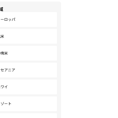
域
ヨーロッパ
北米
中南米
オセアニア
ハワイ
リゾート