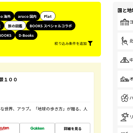
国と地
co 海外
aruco 国内
Plat
代
旅の図鑑
BOOKS スペシャルコラボ
BOOKS
D-Books
絞り込み条件を追加
景１００
ルな世界、アラブ。「地球の歩き方」が贈る、人
詳細を見る