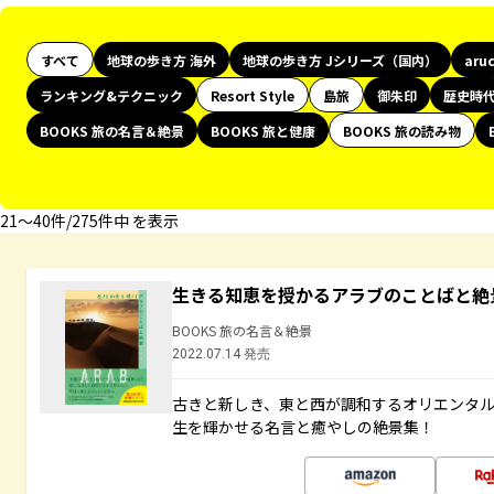
すべて
地球の歩き方 海外
地球の歩き方 Jシリーズ（国内）
aru
ランキング&テクニック
Resort Style
島旅
御朱印
歴史時
BOOKS 旅の名言＆絶景
BOOKS 旅と健康
BOOKS 旅の読み物
21〜40件/275件中 を表示
生きる知恵を授かるアラブのことばと絶
BOOKS 旅の名言＆絶景
2022.07.14 発売
古きと新しき、東と西が調和するオリエンタ
生を輝かせる名言と癒やしの絶景集！