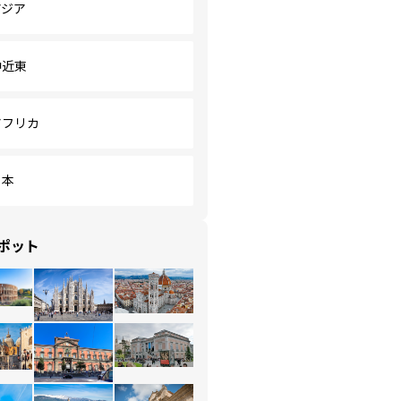
アジア
中近東
アフリカ
日本
ポット