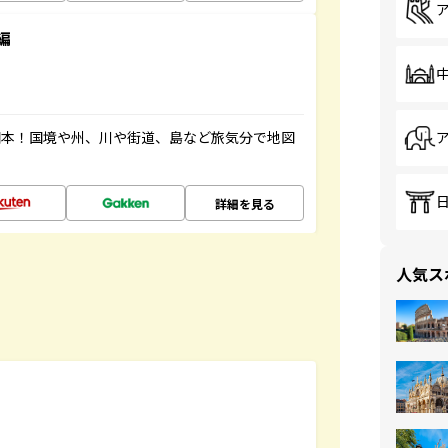
編
図本！国境や州、川や街道、島など旅気分で地図
詳細を見る
人気ス