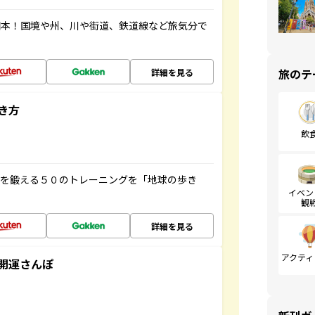
図本！国境や州、川や街道、鉄道線など旅気分で
旅のテ
詳細を見る
き方
飲
脳を鍛える５０のトレーニングを「地球の歩き
イベン
観
詳細を見る
アクティ
開運さんぽ