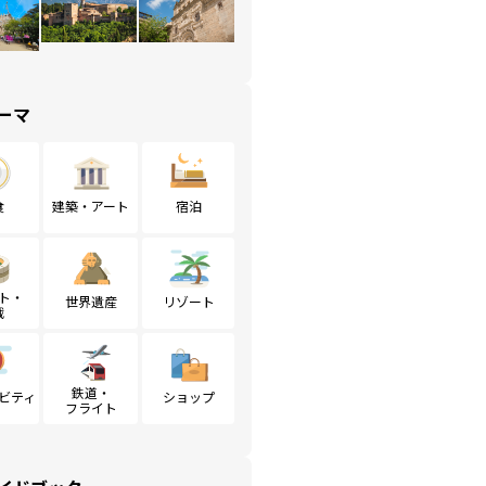
ーマ
食
建築・アート
宿泊
ト・
世界遺産
リゾート
戦
鉄道・
ビティ
ショップ
フライト