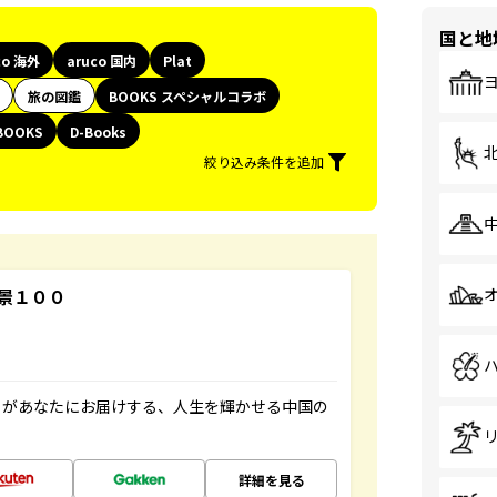
国と地
co 海外
aruco 国内
Plat
旅の図鑑
BOOKS スペシャルコラボ
BOOKS
D-Books
絞り込み条件を追加
景１００
」があなたにお届けする、人生を輝かせる中国の
詳細を見る