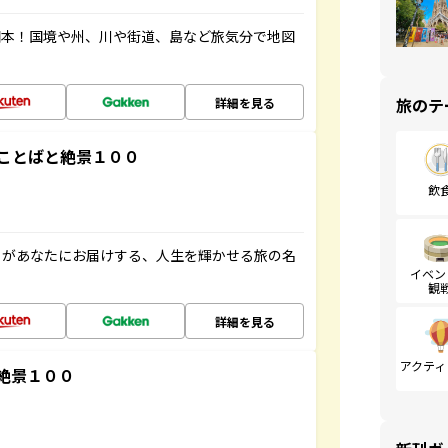
図本！国境や州、川や街道、島など旅気分で地図
旅のテ
詳細を見る
ことばと絶景１００
飲
」があなたにお届けする、人生を輝かせる旅の名
イベン
観
詳細を見る
アクティ
絶景１００