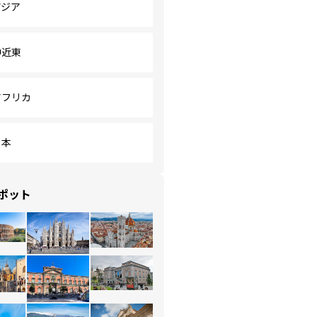
アジア
中近東
アフリカ
日本
ポット