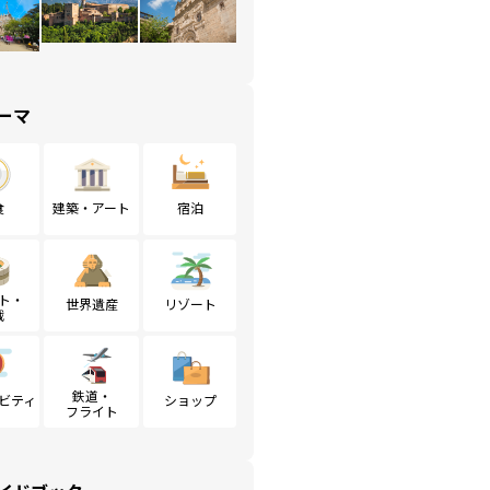
ーマ
食
建築・アート
宿泊
ト・
世界遺産
リゾート
戦
鉄道・
ビティ
ショップ
フライト