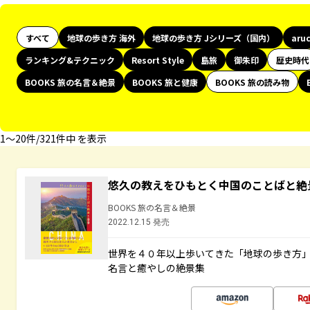
すべて
地球の歩き方 海外
地球の歩き方 Jシリーズ（国内）
aru
ランキング&テクニック
Resort Style
島旅
御朱印
歴史時代
BOOKS 旅の名言＆絶景
BOOKS 旅と健康
BOOKS 旅の読み物
1〜20件/321件中 を表示
悠久の教えをひもとく中国のことばと絶
BOOKS 旅の名言＆絶景
2022.12.15 発売
世界を４０年以上歩いてきた「地球の歩き方
名言と癒やしの絶景集