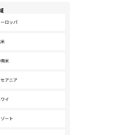
域
ヨーロッパ
北米
中南米
オセアニア
ハワイ
リゾート