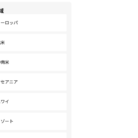
域
ヨーロッパ
北米
中南米
オセアニア
ハワイ
リゾート