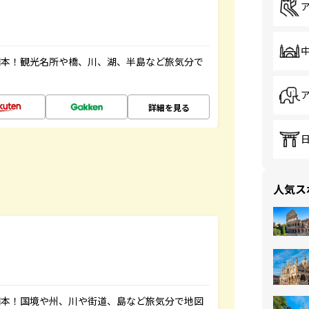
図本！観光名所や橋、川、湖、半島など旅気分で
詳細を見る
人気ス
図本！国境や州、川や街道、島など旅気分で地図