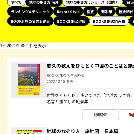
すべて
地球の歩き方 海外
地球の歩き方 Jシリーズ（国内）
aru
ランキング&テクニック
Resort Style
島旅
御朱印
歴史時代
BOOKS 旅の名言＆絶景
BOOKS 旅と健康
BOOKS 旅の読み物
1〜20件/290件中 を表示
悠久の教えをひもとく中国のことばと絶
BOOKS 旅の名言＆絶景
2022.12.15 発売
世界を４０年以上歩いてきた「地球の歩き方
名言と癒やしの絶景集
地球のなぞり方 旅地図 日本編