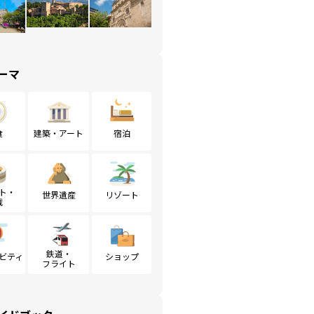
ーマ
食
建築・アート
宿泊
ト・
世界遺産
リゾート
戦
鉄道・
ビティ
ショップ
フライト