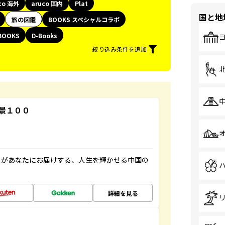
co 海外
aruco 国内
Plat
国と地
旅の図鑑
BOOKS スペシャルコラボ
BOOKS
D-Books
絞り込み条件を追加
景１００
」があなたにお届けする、人生を輝かせる中国の
詳細を見る