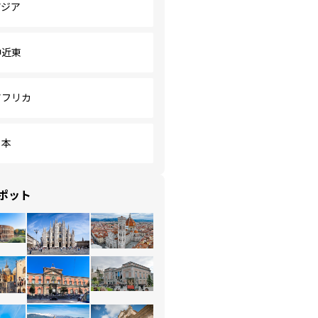
アジア
中近東
アフリカ
日本
ポット