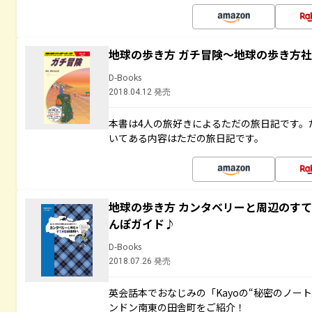
地球の歩き方 ガチ冒険～地球の歩き方
D-Books
2018.04.12 発売
本書は4人の旅好きによるただの旅日記です。
いてある内容はただの旅日記です。
地球の歩き方 カンタベリーと周辺のす
んぽガイド♪
D-Books
2018.07.26 発売
英会話本でおなじみの「Kayoの“秘密のノー
ンドン南東の田舎町をご紹介！