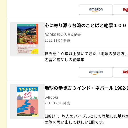
心に寄り添う台湾のことばと絶景１００
BOOKS 旅の名言＆絶景
2022.11.04 発売
世界を４０年以上歩いてきた「地球の歩き方
名言と癒やしの絶景集
地球の歩き方 3 インド・ネパール 1982
D-Books
2018.12.20 発売
1981年、旅人のバイブルとして登場した地
の旅を思い出して欲しい1冊です。