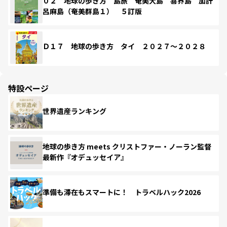
０２ 地球の歩き方 島旅 奄美大島 喜界島 加計
呂麻島（奄美群島１） ５訂版
Ｄ１７ 地球の歩き方 タイ ２０２７～２０２８
特設ページ
世界遺産ランキング
地球の歩き方 meets クリストファー・ノーラン監督
最新作『オデュッセイア』
準備も滞在もスマートに！ トラベルハック2026