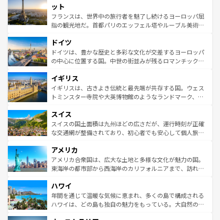
なお、新着のイタリア情報は
コンテンツ一覧
を参照してほ
れる闘牛、そして美味しいタパスが生活の一部となってい
ット
しい。
る。首都マドリードの洗練された雰囲気や、バルセロナの
フランスは、世界中の旅行者を魅了し続けるヨーロッパ屈
アートに溢れた街角から、地方では古代ローマ遺跡や中世
指の観光地だ。首都パリのエッフェル塔やルーブル美術館
の城塞都市、穏やかなビーチリゾートまで多彩な表情を見
といった象徴的なスポットから、田舎町の古風な美しさま
せる。地方によって風土や気候が異なるスペインはその個
ドイツ
で、幅広い魅力が詰まっている。華麗な宮殿、歴史的な大
性で訪れる人を魅了する。 なお、新着のスペイン情報は
コ
聖堂、美しいビーチ、そして豊かな自然が、訪れる者を心
ドイツは、豊かな歴史と多彩な文化が交差するヨーロッパ
ンテンツ一覧
を参照してほしい。
から魅了する。また、フランスは美食の国としても知ら
の中心に位置する国。中世の街並みが残るロマンチック街
れ、フランス料理はユネスコ無形文化遺産にも登録されて
道から、未来を先取りするようなモダンな都市まで多様な
イギリス
いる。シャンパンの発祥地であるランス、プロヴァンスの
顔を持つこの国は、どこを歩いても飽きることがない。ベ
香り高いラベンダー畑など、多彩な楽しみ方が可能だ。さ
ルリンの文化的活気、バイエルン州のアルプスの絶景、そ
イギリスは、古きよき伝統と最先端が共存する国。ウェス
らに、パリ以外の地域にも魅力が溢れており、どの街角に
してライン川沿いのワイン畑といった風景は必見。ビール
トミンスター寺院や大英博物館のようなランドマーク、歴
も豊かな歴史と文化が息づいている。パリ以外の個性あふ
とソーセージを味わいながら地元の人と過ごす楽しい時間
史ある大学都市、美しい丘陵地帯や牧歌的な風景など、エ
れる地方に足を運ぶとそれぞれで全く異なる文化を体験で
スイス
は、お酒好きな人にはぜひ体験してほしい。 なお、新着の
リアごとに異なる魅力がある。また、優雅なアフタヌーン
きるだろう。 なお、新着のフランス情報は
コンテンツ一覧
ドイツ情報は
コンテンツ一覧
を参照してほしい。
ティー、ビール好きにはたまらない英国パブ、サッカー観
スイスの国土面積は九州ほどの広さだが、運行時刻が正確
を参照してほしい。
戦など、本場だからこそできる体験も豊富。イギリスを旅
な交通網が整備されており、初心者でも安心して個人旅行
して楽しみつくそう。 なお、新着のイギリス情報は
コンテ
を楽しめる。日本同様に時刻表どおりの旅が可能だ。中世
アメリカ
ンツ一覧
を参照してほしい。
の建物がそのまま残る町や、スイスならではのユニークな
博物館もあり、アルプス観光だけでなく町歩きも満喫する
アメリカ合衆国は、広大な土地と多様な文化が魅力の国。
ことができる。国民の所得が高いため物価も高いが、旅行
東海岸の都市部から西海岸のカリフォルニアまで、訪れる
者向けの交通パス提供のサービスもあり、うまく活用すれ
場所ごとに異なる風景と体験が待っている。ニューヨーク
ハワイ
ば市内交通費無料で観光を楽しむこともできる。 なお、新
のような巨大都市は、観光、ショッピング、エンターテイ
着のスイス情報は
コンテンツ一覧
を参照してほしい。
ンメントが詰まった刺激的なスポットだ。一方、アメリカ
年間を通じて温暖な気候に恵まれ、多くの島で構成される
西部には大自然が広がり、グランドキャニオンやイエロー
ハワイは、どの島も独自の魅力をもっている。大自然の神
ストーン国立公園といった絶景が堪能できる。さらに、南
秘を感じたいなら、火山が生み出した壮大な景観を誇るハ