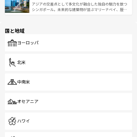
が待っている。親しみやすいタイの人々、仏教を中心とし
ており、効率よく見どころを回れるのも魅力。息をのむよ
アジアの交差点として多文化が融合した独自の魅力を放つ
た文化、そして多様な観光資源が、訪れる旅人を魅了し続
うな絶景から文化的な体験まで、香港を存分に楽しみ尽く
シンガポール。未来的な建築物が並ぶマリーナベイ、歴史
ける。 なお、新着のタイ情報は
コンテンツ一覧
を参照して
そう。 なお、新着の香港情報は
コンテンツ一覧
を参照して
と伝統を感じられるエスニックタウン、多数の緑豊かな公
ほしい。
ほしい。
園や自然保護区など、自然が調和した近代的な景観と文化
の多様性あふれるカラフルな町は、どこを歩いても新しい
国と地域
発見がある。さらに、治安のよさや充実した公共交通機関
も、旅行者にとっては魅力的なポイント。グルメも豊富
で、ホーカーズは地元の風情を楽しめる外せないスポット
ヨーロッパ
だ。訪れる人を飽きさせないシンガポールで、多様な魅力
を体感しよう。 なお、新着のシンガポール情報は
コンテン
ツ一覧
を参照してほしい。
北米
中南米
オセアニア
ハワイ