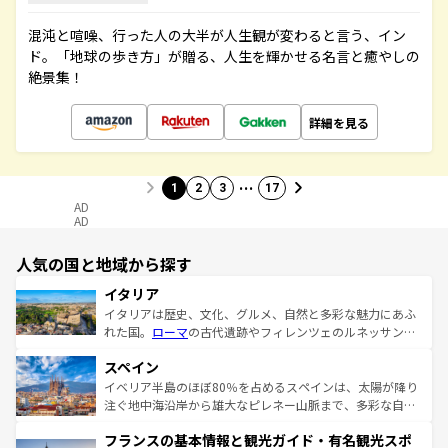
混沌と喧噪、行った人の大半が人生観が変わると言う、イン
ド。「地球の歩き方」が贈る、人生を輝かせる名言と癒やしの
絶景集！
詳細を見る
…
1
2
3
17
AD
AD
人気の国と地域から探す
イタリア
イタリアは歴史、文化、グルメ、自然と多彩な魅力にあふ
れた国。
ローマ
の古代遺跡やフィレンツェのルネッサンス
美術、ヴェネツィアの運河など、歴史あるスポットはもち
スペイン
ろん、トスカーナの美しい田園風景やアマルフィ海岸の絶
景など、自然景観も見逃せない。観光の合間には、本場の
イベリア半島のほぼ80％を占めるスペインは、太陽が降り
ピザやパスタなど、絶品のイタリア料理を堪能することも
注ぐ地中海沿岸から雄大なピレネー山脈まで、多彩な自然
できる。朝目覚めてから夜眠るまで、すべての瞬間を楽し
と文化が詰まったヨーロッパ屈指の旅行先だ。多様な地域
フランスの基本情報と観光ガイド・有名観光スポ
ませてくれるイタリアで、忘れられない旅をしてみよう！
文化が根付くこの国では、情熱的なフラメンコ、熱気あふ