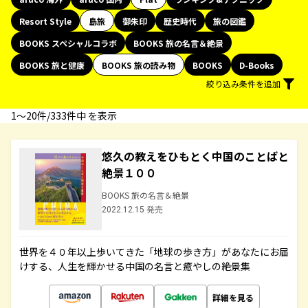
Resort Style
島旅
御朱印
歴史時代
旅の図鑑
BOOKS スペシャルコラボ
BOOKS 旅の名言＆絶景
BOOKS 旅と健康
BOOKS 旅の読み物
BOOKS
D-Books
絞り込み条件を追加
1〜20件/333件中 を表示
悠久の教えをひもとく中国のことばと
絶景１００
BOOKS 旅の名言＆絶景
2022.12.15 発売
世界を４０年以上歩いてきた「地球の歩き方」があなたにお届
けする、人生を輝かせる中国の名言と癒やしの絶景集
詳細を見る