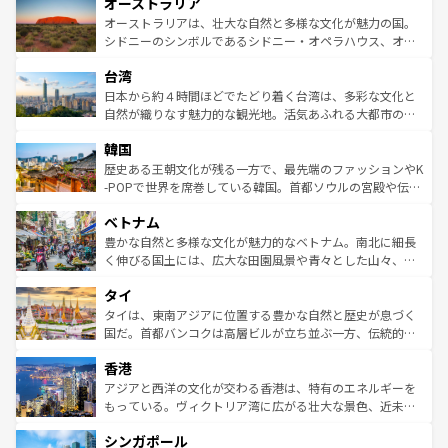
オーストラリア
部のニューオーリンズでは、音楽と美食が融合した独特の
ワイ島は見逃せない。また、定番の観光地といえばオアフ
文化が魅力。旅行者はアメリカの各地域で異なる魅力を楽
島だが、静かな自然を求めるならマウイ島やカウアイ島が
オーストラリアは、壮大な自然と多様な文化が魅力の国。
しみながら、その多様性と豊かな歴史を感じることができ
おすすめ。エメラルドグリーンに輝く海をはじめ、豊かな
シドニーのシンボルであるシドニー・オペラハウス、オー
るだろう。車でのロードトリップや列車の旅も、アメリカ
文化や歴史が息づいている。「アロハスピリット」と呼ば
ストラリア東海岸北部に広がる大サンゴ礁地帯グレートバ
ならではの贅沢な旅のスタイルだ。 なお、新着のアメリカ
台湾
れるおもてなしの心で訪れる人々を迎えてくれるハワイの
リアリーフや大陸中央部にそびえるウルル（エアーズロッ
情報は
コンテンツ一覧
を参照してほしい。
人々、おいしいローカルフードやハワイアンミュージッ
ク）、タスマニアの美しい原生林やケアンズの熱帯雨林な
日本から約４時間ほどでたどり着く台湾は、多彩な文化と
ク、伝統的なフラダンスなど、すべてがハワイの魅力を彩
ど、見どころがたくさん。また、カフェやワイン、オージ
自然が織りなす魅力的な観光地。活気あふれる大都市の台
っている。訪れるたびに新しい発見と感動が待っているハ
ービーフなどの食文化も豊かで、美味しいものであふれて
北やノスタルジックな町並みが人気な九份（ジォウフェ
ワイを、存分に味わってほしい。 なお、新着のハワイ情報
韓国
いる。アクティビティも充実しており、サーフィンやダイ
ン）、静ひつな山岳地帯である台湾東部など、都市の喧騒
は
コンテンツ一覧
を参照してほしい。
ビング、ハイキングなど、アウトドア好きにはたまらな
と山間の静けさが共存しており、訪れる人に新しい発見と
歴史ある王朝文化が残る一方で、最先端のファッションやK
い。オーストラリアの多彩な魅力を存分に味わいつくそ
驚きをもたらしてくれる。また、奥深い台湾の食文化も魅
-POPで世界を席巻している韓国。首都ソウルの宮殿や伝統
う。 なお、新着のオーストラリア情報は
コンテンツ一覧
を
力で、夜市などの屋台グルメから高級料理、ヘルシーで美
家屋が並ぶエリアでは韓国の歴史と文化に浸ることがで
参照してほしい。
ベトナム
容にもいいと評判のスイーツなど、バラエティ豊かな料理
き、地方に足を延ばせば四季折々の自然美を楽しむことが
が味わえる。 なお、新着の台湾情報は
コンテンツ一覧
を参
できる。そして、キムチや焼肉、絶品のストリートフード
豊かな自然と多様な文化が魅力的なベトナム。南北に細長
照してほしい。
まで、さまざまな韓国料理が待っている。夜には、韓国な
く伸びる国土には、広大な田園風景や青々とした山々、世
らではのナイトライフも堪能できる。あたたかいホスピタ
界遺産に登録された壮大な自然景観が点在し、都市部では
タイ
リティに包まれながら、韓国の多彩な魅力を心ゆくまで味
急速な発展と共に伝統が息づく。ハノイの古い町並みやホ
わってみてほしい。 なお、新着の韓国情報は
コンテンツ一
ーチミン市のフランス統治時代の建物も、独特の雰囲気を
タイは、東南アジアに位置する豊かな自然と歴史が息づく
覧
を参照してほしい。
醸し出している。また、バラエティの豊かさとおいしさで
国だ。首都バンコクは高層ビルが立ち並ぶ一方、伝統的な
世界中の食通を魅了してやまないベトナム料理も魅力のひ
寺院や市場がいたるところに点在し、古きよき文化と現代
香港
とつ。フォーやバインミー、ベトナムコーヒーなどは、ぜ
の活気が交差している。北部ではチェンマイなどの山岳地
ひ現地で味わいたい。どの地域を訪れてもあたたかい人々
帯で自然と触れ合い、南部ではプーケットやクラビの美し
アジアと西洋の文化が交わる香港は、特有のエネルギーを
が旅行者を迎えてくれるので、きっと忘れられない旅にな
いビーチでリゾート気分を楽しむことができる。タイ料理
もっている。ヴィクトリア湾に広がる壮大な景色、近未来
るはずだ。 なお、新着のベトナム情報は
コンテンツ一覧
を
は世界的に有名で、屋台から高級レストランまで味覚を刺
的なアートスポット、そして歴史と現代が融合した町並
参照してほしい。
シンガポール
激する。気候は一年中温暖で、どの季節にも異なる楽しみ
み、どこを訪れても感動するはず。観光スポットが密集し