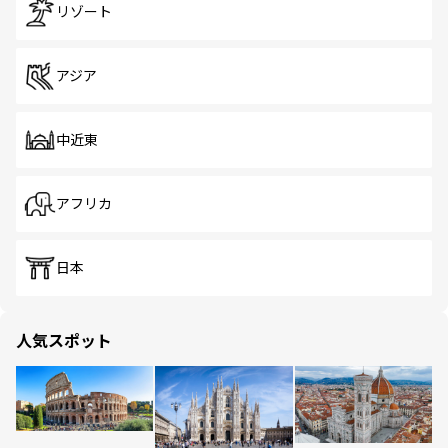
リゾート
アジア
中近東
アフリカ
日本
人気スポット