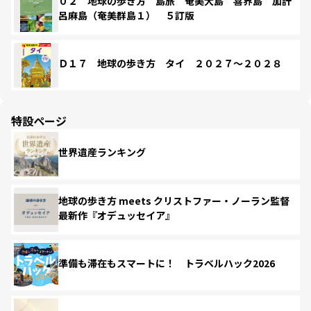
０２ 地球の歩き方 島旅 奄美大島 喜界島 加計
呂麻島（奄美群島１） ５訂版
Ｄ１７ 地球の歩き方 タイ ２０２７～２０２８
特設ページ
世界遺産ランキング
地球の歩き方 meets クリストファー・ノーラン監督
最新作『オデュッセイア』
準備も滞在もスマートに！ トラベルハック2026