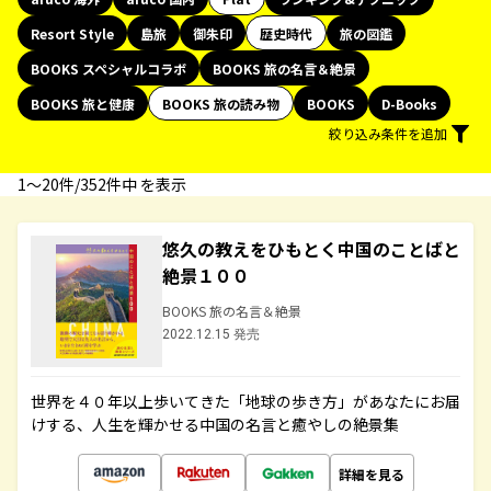
Resort Style
島旅
御朱印
歴史時代
旅の図鑑
BOOKS スペシャルコラボ
BOOKS 旅の名言＆絶景
BOOKS 旅と健康
BOOKS 旅の読み物
BOOKS
D-Books
絞り込み条件を追加
1〜20件/352件中 を表示
悠久の教えをひもとく中国のことばと
絶景１００
BOOKS 旅の名言＆絶景
2022.12.15 発売
世界を４０年以上歩いてきた「地球の歩き方」があなたにお届
けする、人生を輝かせる中国の名言と癒やしの絶景集
詳細を見る