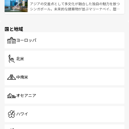
が待っている。親しみやすいタイの人々、仏教を中心とし
ており、効率よく見どころを回れるのも魅力。息をのむよ
アジアの交差点として多文化が融合した独自の魅力を放つ
た文化、そして多様な観光資源が、訪れる旅人を魅了し続
うな絶景から文化的な体験まで、香港を存分に楽しみ尽く
シンガポール。未来的な建築物が並ぶマリーナベイ、歴史
ける。 なお、新着のタイ情報は
コンテンツ一覧
を参照して
そう。 なお、新着の香港情報は
コンテンツ一覧
を参照して
と伝統を感じられるエスニックタウン、多数の緑豊かな公
ほしい。
ほしい。
園や自然保護区など、自然が調和した近代的な景観と文化
の多様性あふれるカラフルな町は、どこを歩いても新しい
国と地域
発見がある。さらに、治安のよさや充実した公共交通機関
も、旅行者にとっては魅力的なポイント。グルメも豊富
で、ホーカーズは地元の風情を楽しめる外せないスポット
ヨーロッパ
だ。訪れる人を飽きさせないシンガポールで、多様な魅力
を体感しよう。 なお、新着のシンガポール情報は
コンテン
ツ一覧
を参照してほしい。
北米
中南米
オセアニア
ハワイ