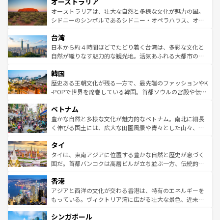
オーストラリア
部のニューオーリンズでは、音楽と美食が融合した独特の
ワイ島は見逃せない。また、定番の観光地といえばオアフ
文化が魅力。旅行者はアメリカの各地域で異なる魅力を楽
島だが、静かな自然を求めるならマウイ島やカウアイ島が
オーストラリアは、壮大な自然と多様な文化が魅力の国。
しみながら、その多様性と豊かな歴史を感じることができ
おすすめ。エメラルドグリーンに輝く海をはじめ、豊かな
シドニーのシンボルであるシドニー・オペラハウス、オー
るだろう。車でのロードトリップや列車の旅も、アメリカ
文化や歴史が息づいている。「アロハスピリット」と呼ば
ストラリア東海岸北部に広がる大サンゴ礁地帯グレートバ
ならではの贅沢な旅のスタイルだ。 なお、新着のアメリカ
台湾
れるおもてなしの心で訪れる人々を迎えてくれるハワイの
リアリーフや大陸中央部にそびえるウルル（エアーズロッ
情報は
コンテンツ一覧
を参照してほしい。
人々、おいしいローカルフードやハワイアンミュージッ
ク）、タスマニアの美しい原生林やケアンズの熱帯雨林な
日本から約４時間ほどでたどり着く台湾は、多彩な文化と
ク、伝統的なフラダンスなど、すべてがハワイの魅力を彩
ど、見どころがたくさん。また、カフェやワイン、オージ
自然が織りなす魅力的な観光地。活気あふれる大都市の台
っている。訪れるたびに新しい発見と感動が待っているハ
ービーフなどの食文化も豊かで、美味しいものであふれて
北やノスタルジックな町並みが人気な九份（ジォウフェ
ワイを、存分に味わってほしい。 なお、新着のハワイ情報
韓国
いる。アクティビティも充実しており、サーフィンやダイ
ン）、静ひつな山岳地帯である台湾東部など、都市の喧騒
は
コンテンツ一覧
を参照してほしい。
ビング、ハイキングなど、アウトドア好きにはたまらな
と山間の静けさが共存しており、訪れる人に新しい発見と
歴史ある王朝文化が残る一方で、最先端のファッションやK
い。オーストラリアの多彩な魅力を存分に味わいつくそ
驚きをもたらしてくれる。また、奥深い台湾の食文化も魅
-POPで世界を席巻している韓国。首都ソウルの宮殿や伝統
う。 なお、新着のオーストラリア情報は
コンテンツ一覧
を
力で、夜市などの屋台グルメから高級料理、ヘルシーで美
家屋が並ぶエリアでは韓国の歴史と文化に浸ることがで
参照してほしい。
ベトナム
容にもいいと評判のスイーツなど、バラエティ豊かな料理
き、地方に足を延ばせば四季折々の自然美を楽しむことが
が味わえる。 なお、新着の台湾情報は
コンテンツ一覧
を参
できる。そして、キムチや焼肉、絶品のストリートフード
豊かな自然と多様な文化が魅力的なベトナム。南北に細長
照してほしい。
まで、さまざまな韓国料理が待っている。夜には、韓国な
く伸びる国土には、広大な田園風景や青々とした山々、世
らではのナイトライフも堪能できる。あたたかいホスピタ
界遺産に登録された壮大な自然景観が点在し、都市部では
タイ
リティに包まれながら、韓国の多彩な魅力を心ゆくまで味
急速な発展と共に伝統が息づく。ハノイの古い町並みやホ
わってみてほしい。 なお、新着の韓国情報は
コンテンツ一
ーチミン市のフランス統治時代の建物も、独特の雰囲気を
タイは、東南アジアに位置する豊かな自然と歴史が息づく
覧
を参照してほしい。
醸し出している。また、バラエティの豊かさとおいしさで
国だ。首都バンコクは高層ビルが立ち並ぶ一方、伝統的な
世界中の食通を魅了してやまないベトナム料理も魅力のひ
寺院や市場がいたるところに点在し、古きよき文化と現代
香港
とつ。フォーやバインミー、ベトナムコーヒーなどは、ぜ
の活気が交差している。北部ではチェンマイなどの山岳地
ひ現地で味わいたい。どの地域を訪れてもあたたかい人々
帯で自然と触れ合い、南部ではプーケットやクラビの美し
アジアと西洋の文化が交わる香港は、特有のエネルギーを
が旅行者を迎えてくれるので、きっと忘れられない旅にな
いビーチでリゾート気分を楽しむことができる。タイ料理
もっている。ヴィクトリア湾に広がる壮大な景色、近未来
るはずだ。 なお、新着のベトナム情報は
コンテンツ一覧
を
は世界的に有名で、屋台から高級レストランまで味覚を刺
的なアートスポット、そして歴史と現代が融合した町並
参照してほしい。
シンガポール
激する。気候は一年中温暖で、どの季節にも異なる楽しみ
み、どこを訪れても感動するはず。観光スポットが密集し