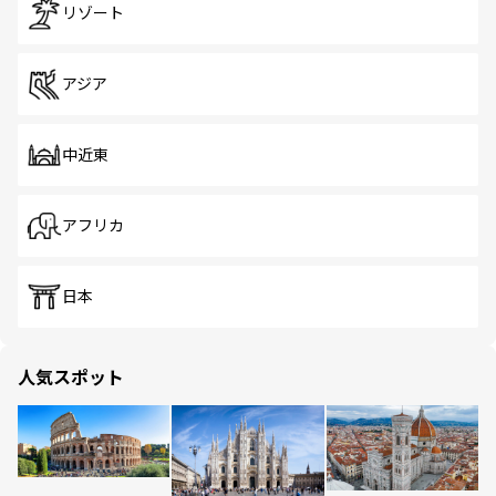
リゾート
アジア
中近東
アフリカ
日本
人気スポット