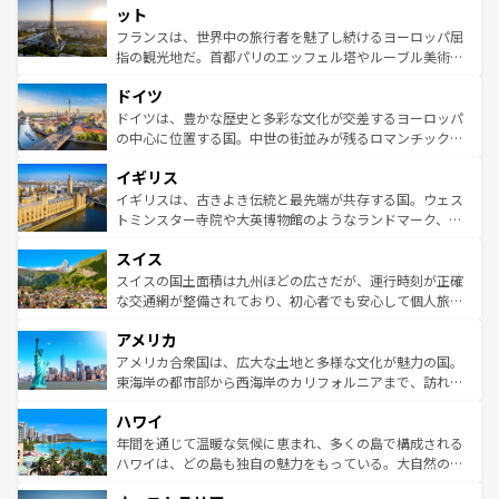
なお、新着のイタリア情報は
コンテンツ一覧
を参照してほ
れる闘牛、そして美味しいタパスが生活の一部となってい
ット
しい。
る。首都マドリードの洗練された雰囲気や、バルセロナの
フランスは、世界中の旅行者を魅了し続けるヨーロッパ屈
アートに溢れた街角から、地方では古代ローマ遺跡や中世
指の観光地だ。首都パリのエッフェル塔やルーブル美術館
の城塞都市、穏やかなビーチリゾートまで多彩な表情を見
といった象徴的なスポットから、田舎町の古風な美しさま
せる。地方によって風土や気候が異なるスペインはその個
ドイツ
で、幅広い魅力が詰まっている。華麗な宮殿、歴史的な大
性で訪れる人を魅了する。 なお、新着のスペイン情報は
コ
聖堂、美しいビーチ、そして豊かな自然が、訪れる者を心
ドイツは、豊かな歴史と多彩な文化が交差するヨーロッパ
ンテンツ一覧
を参照してほしい。
から魅了する。また、フランスは美食の国としても知ら
の中心に位置する国。中世の街並みが残るロマンチック街
れ、フランス料理はユネスコ無形文化遺産にも登録されて
道から、未来を先取りするようなモダンな都市まで多様な
イギリス
いる。シャンパンの発祥地であるランス、プロヴァンスの
顔を持つこの国は、どこを歩いても飽きることがない。ベ
香り高いラベンダー畑など、多彩な楽しみ方が可能だ。さ
ルリンの文化的活気、バイエルン州のアルプスの絶景、そ
イギリスは、古きよき伝統と最先端が共存する国。ウェス
らに、パリ以外の地域にも魅力が溢れており、どの街角に
してライン川沿いのワイン畑といった風景は必見。ビール
トミンスター寺院や大英博物館のようなランドマーク、歴
も豊かな歴史と文化が息づいている。パリ以外の個性あふ
とソーセージを味わいながら地元の人と過ごす楽しい時間
史ある大学都市、美しい丘陵地帯や牧歌的な風景など、エ
れる地方に足を運ぶとそれぞれで全く異なる文化を体験で
スイス
は、お酒好きな人にはぜひ体験してほしい。 なお、新着の
リアごとに異なる魅力がある。また、優雅なアフタヌーン
きるだろう。 なお、新着のフランス情報は
コンテンツ一覧
ドイツ情報は
コンテンツ一覧
を参照してほしい。
ティー、ビール好きにはたまらない英国パブ、サッカー観
スイスの国土面積は九州ほどの広さだが、運行時刻が正確
を参照してほしい。
戦など、本場だからこそできる体験も豊富。イギリスを旅
な交通網が整備されており、初心者でも安心して個人旅行
して楽しみつくそう。 なお、新着のイギリス情報は
コンテ
を楽しめる。日本同様に時刻表どおりの旅が可能だ。中世
アメリカ
ンツ一覧
を参照してほしい。
の建物がそのまま残る町や、スイスならではのユニークな
博物館もあり、アルプス観光だけでなく町歩きも満喫する
アメリカ合衆国は、広大な土地と多様な文化が魅力の国。
ことができる。国民の所得が高いため物価も高いが、旅行
東海岸の都市部から西海岸のカリフォルニアまで、訪れる
者向けの交通パス提供のサービスもあり、うまく活用すれ
場所ごとに異なる風景と体験が待っている。ニューヨーク
ハワイ
ば市内交通費無料で観光を楽しむこともできる。 なお、新
のような巨大都市は、観光、ショッピング、エンターテイ
着のスイス情報は
コンテンツ一覧
を参照してほしい。
ンメントが詰まった刺激的なスポットだ。一方、アメリカ
年間を通じて温暖な気候に恵まれ、多くの島で構成される
西部には大自然が広がり、グランドキャニオンやイエロー
ハワイは、どの島も独自の魅力をもっている。大自然の神
ストーン国立公園といった絶景が堪能できる。さらに、南
秘を感じたいなら、火山が生み出した壮大な景観を誇るハ