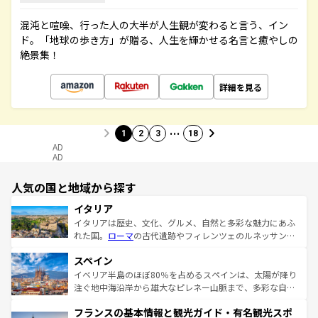
混沌と喧噪、行った人の大半が人生観が変わると言う、イン
ド。「地球の歩き方」が贈る、人生を輝かせる名言と癒やしの
絶景集！
詳細を見る
…
1
2
3
18
AD
AD
人気の国と地域から探す
イタリア
イタリアは歴史、文化、グルメ、自然と多彩な魅力にあふ
れた国。
ローマ
の古代遺跡やフィレンツェのルネッサンス
美術、ヴェネツィアの運河など、歴史あるスポットはもち
スペイン
ろん、トスカーナの美しい田園風景やアマルフィ海岸の絶
景など、自然景観も見逃せない。観光の合間には、本場の
イベリア半島のほぼ80％を占めるスペインは、太陽が降り
ピザやパスタなど、絶品のイタリア料理を堪能することも
注ぐ地中海沿岸から雄大なピレネー山脈まで、多彩な自然
できる。朝目覚めてから夜眠るまで、すべての瞬間を楽し
と文化が詰まったヨーロッパ屈指の旅行先だ。多様な地域
フランスの基本情報と観光ガイド・有名観光スポ
ませてくれるイタリアで、忘れられない旅をしてみよう！
文化が根付くこの国では、情熱的なフラメンコ、熱気あふ