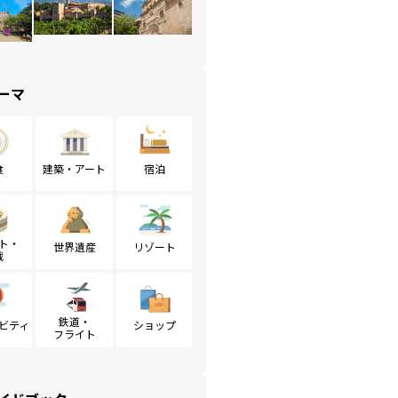
ーマ
食
建築・アート
宿泊
ト・
世界遺産
リゾート
戦
鉄道・
ビティ
ショップ
フライト