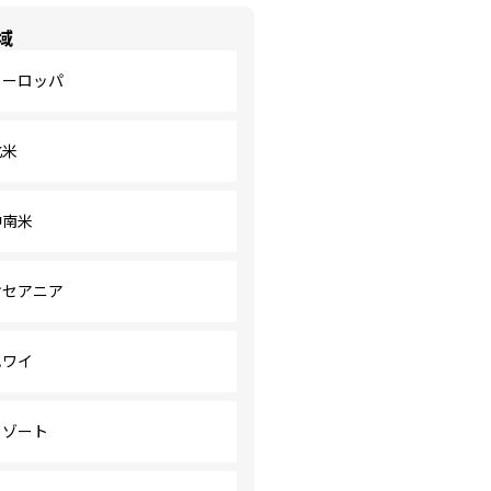
域
ヨーロッパ
北米
中南米
オセアニア
ハワイ
リゾート