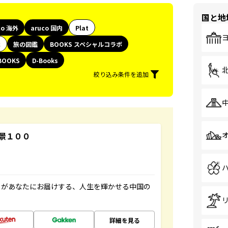
国と地
co 海外
aruco 国内
Plat
代
旅の図鑑
BOOKS スペシャルコラボ
BOOKS
D-Books
絞り込み条件を追加
景１００
」があなたにお届けする、人生を輝かせる中国の
詳細を見る