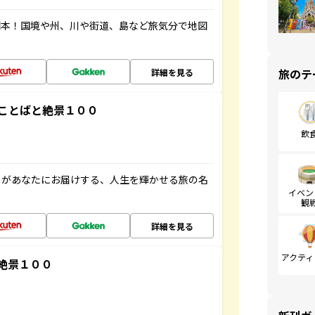
図本！国境や州、川や街道、島など旅気分で地図
旅のテ
詳細を見る
ことばと絶景１００
飲
」があなたにお届けする、人生を輝かせる旅の名
イベン
観
詳細を見る
アクティ
絶景１００