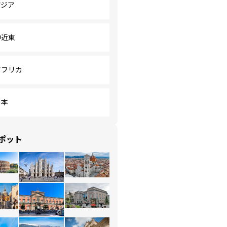
アジア
中近東
アフリカ
日本
ポット