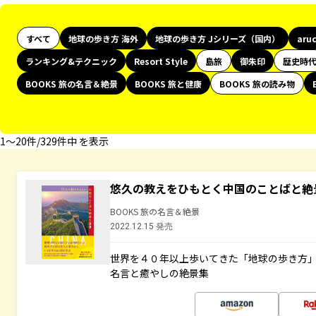
すべて
地球の歩き方 海外
地球の歩き方 Jシリーズ（国内）
aru
ランキング&テクニック
Resort Style
島旅
御朱印
歴史時
BOOKS 旅の名言＆絶景
BOOKS 旅と健康
BOOKS 旅の読み物
1〜20件/329件中 を表示
悠久の教えをひもとく中国のことばと絶
BOOKS 旅の名言＆絶景
2022.12.15 発売
世界を４０年以上歩いてきた「地球の歩き方
名言と癒やしの絶景集