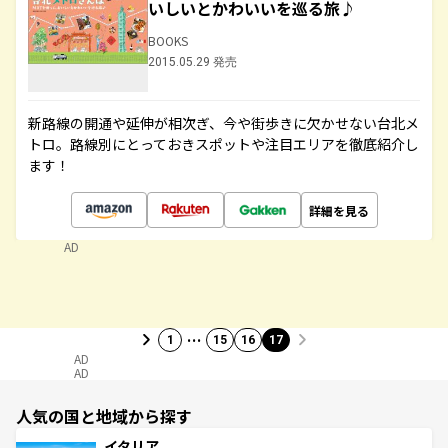
いしいとかわいいを巡る旅♪
BOOKS
2015.05.29 発売
新路線の開通や延伸が相次ぎ、今や街歩きに欠かせない台北メ
トロ。路線別にとっておきスポットや注目エリアを徹底紹介し
ます！
詳細を見る
AD
…
1
15
16
17
AD
AD
人気の国と地域から探す
イタリア