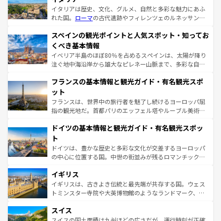
イタリアは歴史、文化、グルメ、自然と多彩な魅力にあふ
れた国。
ローマ
の古代遺跡やフィレンツェのルネッサンス
美術、ヴェネツィアの運河など、歴史あるスポットはもち
スペインの観光ポイントと人気スポット・知ってお
ろん、トスカーナの美しい田園風景やアマルフィ海岸の絶
景など、自然景観も見逃せない。観光の合間には、本場の
くべき基本情報
ピザやパスタなど、絶品のイタリア料理を堪能することも
イベリア半島のほぼ80％を占めるスペインは、太陽が降り
できる。朝目覚めてから夜眠るまで、すべての瞬間を楽し
注ぐ地中海沿岸から雄大なピレネー山脈まで、多彩な自然
ませてくれるイタリアで、忘れられない旅をしてみよう！
と文化が詰まったヨーロッパ屈指の旅行先だ。多様な地域
なお、新着のイタリア情報は
コンテンツ一覧
を参照してほ
フランスの基本情報と観光ガイド・有名観光スポ
文化が根付くこの国では、情熱的なフラメンコ、熱気あふ
しい。
れる闘牛、そして美味しいタパスが生活の一部となってい
ット
る。首都マドリードの洗練された雰囲気や、バルセロナの
フランスは、世界中の旅行者を魅了し続けるヨーロッパ屈
アートに溢れた街角から、地方では古代ローマ遺跡や中世
指の観光地だ。首都パリのエッフェル塔やルーブル美術館
の城塞都市、穏やかなビーチリゾートまで多彩な表情を見
といった象徴的なスポットから、田舎町の古風な美しさま
せる。地方によって風土や気候が異なるスペインはその個
ドイツの基本情報と観光ガイド・有名観光スポッ
で、幅広い魅力が詰まっている。華麗な宮殿、歴史的な大
性で訪れる人を魅了する。 なお、新着のスペイン情報は
コ
聖堂、美しいビーチ、そして豊かな自然が、訪れる者を心
ト
ンテンツ一覧
を参照してほしい。
から魅了する。また、フランスは美食の国としても知ら
ドイツは、豊かな歴史と多彩な文化が交差するヨーロッパ
れ、フランス料理はユネスコ無形文化遺産にも登録されて
の中心に位置する国。中世の街並みが残るロマンチック街
いる。シャンパンの発祥地であるランス、プロヴァンスの
道から、未来を先取りするようなモダンな都市まで多様な
香り高いラベンダー畑など、多彩な楽しみ方が可能だ。さ
イギリス
顔を持つこの国は、どこを歩いても飽きることがない。ベ
らに、パリ以外の地域にも魅力が溢れており、どの街角に
ルリンの文化的活気、バイエルン州のアルプスの絶景、そ
イギリスは、古きよき伝統と最先端が共存する国。ウェス
も豊かな歴史と文化が息づいている。パリ以外の個性あふ
してライン川沿いのワイン畑といった風景は必見。ビール
トミンスター寺院や大英博物館のようなランドマーク、歴
れる地方に足を運ぶとそれぞれで全く異なる文化を体験で
とソーセージを味わいながら地元の人と過ごす楽しい時間
史ある大学都市、美しい丘陵地帯や牧歌的な風景など、エ
きるだろう。 なお、新着のフランス情報は
コンテンツ一覧
スイス
は、お酒好きな人にはぜひ体験してほしい。 なお、新着の
リアごとに異なる魅力がある。また、優雅なアフタヌーン
を参照してほしい。
ドイツ情報は
コンテンツ一覧
を参照してほしい。
ティー、ビール好きにはたまらない英国パブ、サッカー観
スイスの国土面積は九州ほどの広さだが、運行時刻が正確