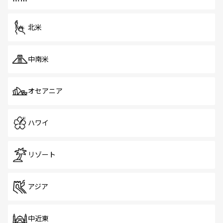
だ。訪れる人を飽きさせないシンガポールで、多様な魅力
を体感しよう。 なお、新着のシンガポール情報は
コンテン
ツ一覧
を参照してほしい。
北米
中南米
オセアニア
ハワイ
リゾート
アジア
中近東