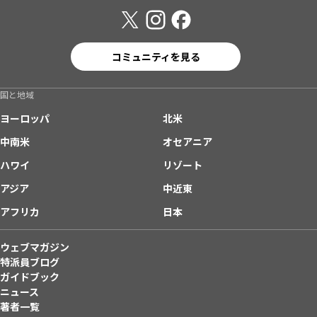
コミュニティを見る
国と地域
ヨーロッパ
北米
中南米
オセアニア
ハワイ
リゾート
アジア
中近東
アフリカ
日本
ウェブマガジン
特派員ブログ
ガイドブック
ニュース
著者一覧