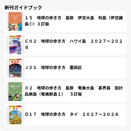
新刊ガイドブック
１５ 地球の歩き方 島旅 伊豆大島 利島（伊豆諸
島①）３訂版
Ｃ０２ 地球の歩き方 ハワイ島 ２０２７～２０２
８
Ｊ３３ 地球の歩き方 墨田区
０２ 地球の歩き方 島旅 奄美大島 喜界島 加計
呂麻島（奄美群島１） ５訂版
Ｄ１７ 地球の歩き方 タイ ２０２７～２０２８