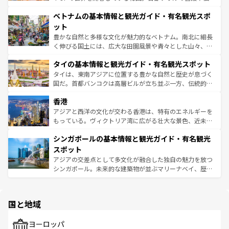
う。 なお、新着のオーストラリア情報は
コンテンツ一覧
を
力で、夜市などの屋台グルメから高級料理、ヘルシーで美
家屋が並ぶエリアでは韓国の歴史と文化に浸ることがで
参照してほしい。
ベトナムの基本情報と観光ガイド・有名観光スポ
容にもいいと評判のスイーツなど、バラエティ豊かな料理
き、地方に足を延ばせば四季折々の自然美を楽しむことが
が味わえる。 なお、新着の台湾情報は
コンテンツ一覧
を参
できる。そして、キムチや焼肉、絶品のストリートフード
ット
照してほしい。
まで、さまざまな韓国料理が待っている。夜には、韓国な
豊かな自然と多様な文化が魅力的なベトナム。南北に細長
らではのナイトライフも堪能できる。あたたかいホスピタ
く伸びる国土には、広大な田園風景や青々とした山々、世
リティに包まれながら、韓国の多彩な魅力を心ゆくまで味
界遺産に登録された壮大な自然景観が点在し、都市部では
わってみてほしい。 なお、新着の韓国情報は
コンテンツ一
タイの基本情報と観光ガイド・有名観光スポット
急速な発展と共に伝統が息づく。ハノイの古い町並みやホ
覧
を参照してほしい。
ーチミン市のフランス統治時代の建物も、独特の雰囲気を
タイは、東南アジアに位置する豊かな自然と歴史が息づく
醸し出している。また、バラエティの豊かさとおいしさで
国だ。首都バンコクは高層ビルが立ち並ぶ一方、伝統的な
世界中の食通を魅了してやまないベトナム料理も魅力のひ
寺院や市場がいたるところに点在し、古きよき文化と現代
香港
とつ。フォーやバインミー、ベトナムコーヒーなどは、ぜ
の活気が交差している。北部ではチェンマイなどの山岳地
ひ現地で味わいたい。どの地域を訪れてもあたたかい人々
帯で自然と触れ合い、南部ではプーケットやクラビの美し
アジアと西洋の文化が交わる香港は、特有のエネルギーを
が旅行者を迎えてくれるので、きっと忘れられない旅にな
いビーチでリゾート気分を楽しむことができる。タイ料理
もっている。ヴィクトリア湾に広がる壮大な景色、近未来
るはずだ。 なお、新着のベトナム情報は
コンテンツ一覧
を
は世界的に有名で、屋台から高級レストランまで味覚を刺
的なアートスポット、そして歴史と現代が融合した町並
参照してほしい。
シンガポールの基本情報と観光ガイド・有名観光
激する。気候は一年中温暖で、どの季節にも異なる楽しみ
み、どこを訪れても感動するはず。観光スポットが密集し
が待っている。親しみやすいタイの人々、仏教を中心とし
ており、効率よく見どころを回れるのも魅力。息をのむよ
スポット
た文化、そして多様な観光資源が、訪れる旅人を魅了し続
うな絶景から文化的な体験まで、香港を存分に楽しみ尽く
アジアの交差点として多文化が融合した独自の魅力を放つ
ける。 なお、新着のタイ情報は
コンテンツ一覧
を参照して
そう。 なお、新着の香港情報は
コンテンツ一覧
を参照して
シンガポール。未来的な建築物が並ぶマリーナベイ、歴史
ほしい。
ほしい。
と伝統を感じられるエスニックタウン、多数の緑豊かな公
園や自然保護区など、自然が調和した近代的な景観と文化
の多様性あふれるカラフルな町は、どこを歩いても新しい
国と地域
発見がある。さらに、治安のよさや充実した公共交通機関
も、旅行者にとっては魅力的なポイント。グルメも豊富
で、ホーカーズは地元の風情を楽しめる外せないスポット
ヨーロッパ