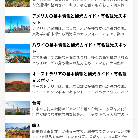
戦など、本場だからこそできる体験も豊富。イギリスを旅
な交通網が整備されており、初心者でも安心して個人旅行
して楽しみつくそう。 なお、新着のイギリス情報は
コンテ
を楽しめる。日本同様に時刻表どおりの旅が可能だ。中世
アメリカの基本情報と観光ガイド・有名観光スポ
ンツ一覧
を参照してほしい。
の建物がそのまま残る町や、スイスならではのユニークな
博物館もあり、アルプス観光だけでなく町歩きも満喫する
ット
ことができる。国民の所得が高いため物価も高いが、旅行
アメリカ合衆国は、広大な土地と多様な文化が魅力の国。
者向けの交通パス提供のサービスもあり、うまく活用すれ
東海岸の都市部から西海岸のカリフォルニアまで、訪れる
ば市内交通費無料で観光を楽しむこともできる。 なお、新
場所ごとに異なる風景と体験が待っている。ニューヨーク
着のスイス情報は
コンテンツ一覧
を参照してほしい。
ハワイの基本情報と観光ガイド・有名観光スポッ
のような巨大都市は、観光、ショッピング、エンターテイ
ンメントが詰まった刺激的なスポットだ。一方、アメリカ
ト
西部には大自然が広がり、グランドキャニオンやイエロー
年間を通じて温暖な気候に恵まれ、多くの島で構成される
ストーン国立公園といった絶景が堪能できる。さらに、南
ハワイは、どの島も独自の魅力をもっている。大自然の神
部のニューオーリンズでは、音楽と美食が融合した独特の
秘を感じたいなら、火山が生み出した壮大な景観を誇るハ
文化が魅力。旅行者はアメリカの各地域で異なる魅力を楽
オーストラリアの基本情報と観光ガイド・有名観
ワイ島は見逃せない。また、定番の観光地といえばオアフ
しみながら、その多様性と豊かな歴史を感じることができ
島だが、静かな自然を求めるならマウイ島やカウアイ島が
光スポット
るだろう。車でのロードトリップや列車の旅も、アメリカ
おすすめ。エメラルドグリーンに輝く海をはじめ、豊かな
オーストラリアは、壮大な自然と多様な文化が魅力の国。
ならではの贅沢な旅のスタイルだ。 なお、新着のアメリカ
文化や歴史が息づいている。「アロハスピリット」と呼ば
シドニーのシンボルであるシドニー・オペラハウス、オー
情報は
コンテンツ一覧
を参照してほしい。
れるおもてなしの心で訪れる人々を迎えてくれるハワイの
ストラリア東海岸北部に広がる大サンゴ礁地帯グレートバ
人々、おいしいローカルフードやハワイアンミュージッ
台湾
リアリーフや大陸中央部にそびえるウルル（エアーズロッ
ク、伝統的なフラダンスなど、すべてがハワイの魅力を彩
ク）、タスマニアの美しい原生林やケアンズの熱帯雨林な
日本から約４時間ほどでたどり着く台湾は、多彩な文化と
っている。訪れるたびに新しい発見と感動が待っているハ
ど、見どころがたくさん。また、カフェやワイン、オージ
自然が織りなす魅力的な観光地。活気あふれる大都市の台
ワイを、存分に味わってほしい。 なお、新着のハワイ情報
ービーフなどの食文化も豊かで、美味しいものであふれて
北やノスタルジックな町並みが人気な九份（ジォウフェ
は
コンテンツ一覧
を参照してほしい。
韓国
いる。アクティビティも充実しており、サーフィンやダイ
ン）、静ひつな山岳地帯である台湾東部など、都市の喧騒
ビング、ハイキングなど、アウトドア好きにはたまらな
と山間の静けさが共存しており、訪れる人に新しい発見と
歴史ある王朝文化が残る一方で、最先端のファッションやK
い。オーストラリアの多彩な魅力を存分に味わいつくそ
驚きをもたらしてくれる。また、奥深い台湾の食文化も魅
-POPで世界を席巻している韓国。首都ソウルの宮殿や伝統