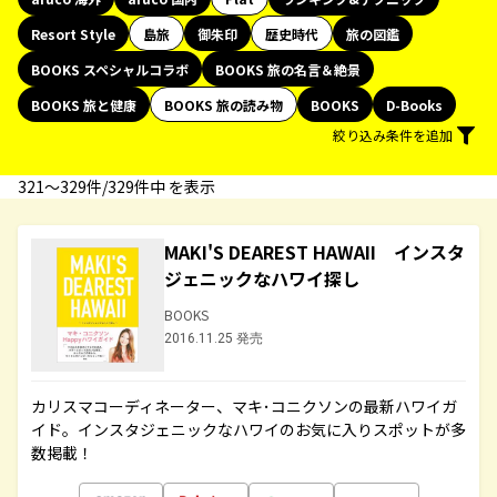
Resort Style
島旅
御朱印
歴史時代
旅の図鑑
BOOKS スペシャルコラボ
BOOKS 旅の名言＆絶景
BOOKS 旅と健康
BOOKS 旅の読み物
BOOKS
D-Books
絞り込み条件を追加
321〜329件/329件中 を表示
MAKI'S DEAREST HAWAII インスタ
ジェニックなハワイ探し
BOOKS
2016.11.25 発売
カリスマコーディネーター、マキ･コニクソンの最新ハワイガ
イド。インスタジェニックなハワイのお気に入りスポットが多
数掲載！