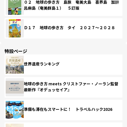
０２ 地球の歩き方 島旅 奄美大島 喜界島 加計
呂麻島（奄美群島１） ５訂版
Ｄ１７ 地球の歩き方 タイ ２０２７～２０２８
特設ページ
世界遺産ランキング
地球の歩き方 meets クリストファー・ノーラン監督
最新作『オデュッセイア』
準備も滞在もスマートに！ トラベルハック2026