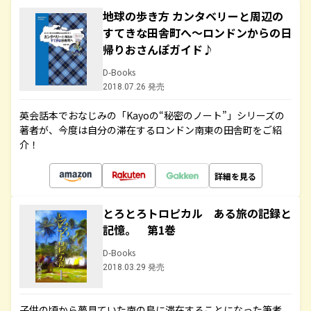
地球の歩き方 カンタベリーと周辺の
すてきな田舎町へ～ロンドンからの日
帰りおさんぽガイド♪
D-Books
2018.07.26 発売
英会話本でおなじみの「Kayoの“秘密のノート”」シリーズの
著者が、今度は自分の滞在するロンドン南東の田舎町をご紹
介！
詳細を見る
とろとろトロピカル ある旅の記録と
記憶。 第1巻
D-Books
2018.03.29 発売
子供の頃から夢見ていた南の島に滞在することになった筆者