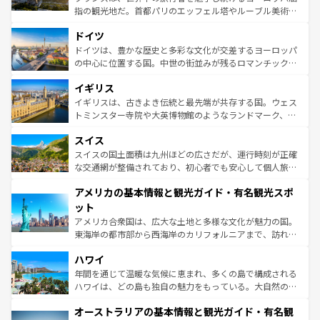
アートに溢れた街角から、地方では古代ローマ遺跡や中世
指の観光地だ。首都パリのエッフェル塔やルーブル美術館
の城塞都市、穏やかなビーチリゾートまで多彩な表情を見
といった象徴的なスポットから、田舎町の古風な美しさま
せる。地方によって風土や気候が異なるスペインはその個
ドイツ
で、幅広い魅力が詰まっている。華麗な宮殿、歴史的な大
性で訪れる人を魅了する。 なお、新着のスペイン情報は
コ
聖堂、美しいビーチ、そして豊かな自然が、訪れる者を心
ドイツは、豊かな歴史と多彩な文化が交差するヨーロッパ
ンテンツ一覧
を参照してほしい。
から魅了する。また、フランスは美食の国としても知ら
の中心に位置する国。中世の街並みが残るロマンチック街
れ、フランス料理はユネスコ無形文化遺産にも登録されて
道から、未来を先取りするようなモダンな都市まで多様な
イギリス
いる。シャンパンの発祥地であるランス、プロヴァンスの
顔を持つこの国は、どこを歩いても飽きることがない。ベ
香り高いラベンダー畑など、多彩な楽しみ方が可能だ。さ
ルリンの文化的活気、バイエルン州のアルプスの絶景、そ
イギリスは、古きよき伝統と最先端が共存する国。ウェス
らに、パリ以外の地域にも魅力が溢れており、どの街角に
してライン川沿いのワイン畑といった風景は必見。ビール
トミンスター寺院や大英博物館のようなランドマーク、歴
も豊かな歴史と文化が息づいている。パリ以外の個性あふ
とソーセージを味わいながら地元の人と過ごす楽しい時間
史ある大学都市、美しい丘陵地帯や牧歌的な風景など、エ
れる地方に足を運ぶとそれぞれで全く異なる文化を体験で
スイス
は、お酒好きな人にはぜひ体験してほしい。 なお、新着の
リアごとに異なる魅力がある。また、優雅なアフタヌーン
きるだろう。 なお、新着のフランス情報は
コンテンツ一覧
ドイツ情報は
コンテンツ一覧
を参照してほしい。
ティー、ビール好きにはたまらない英国パブ、サッカー観
スイスの国土面積は九州ほどの広さだが、運行時刻が正確
を参照してほしい。
戦など、本場だからこそできる体験も豊富。イギリスを旅
な交通網が整備されており、初心者でも安心して個人旅行
して楽しみつくそう。 なお、新着のイギリス情報は
コンテ
を楽しめる。日本同様に時刻表どおりの旅が可能だ。中世
アメリカの基本情報と観光ガイド・有名観光スポ
ンツ一覧
を参照してほしい。
の建物がそのまま残る町や、スイスならではのユニークな
博物館もあり、アルプス観光だけでなく町歩きも満喫する
ット
ことができる。国民の所得が高いため物価も高いが、旅行
アメリカ合衆国は、広大な土地と多様な文化が魅力の国。
者向けの交通パス提供のサービスもあり、うまく活用すれ
東海岸の都市部から西海岸のカリフォルニアまで、訪れる
ば市内交通費無料で観光を楽しむこともできる。 なお、新
場所ごとに異なる風景と体験が待っている。ニューヨーク
着のスイス情報は
コンテンツ一覧
を参照してほしい。
ハワイ
のような巨大都市は、観光、ショッピング、エンターテイ
ンメントが詰まった刺激的なスポットだ。一方、アメリカ
年間を通じて温暖な気候に恵まれ、多くの島で構成される
西部には大自然が広がり、グランドキャニオンやイエロー
ハワイは、どの島も独自の魅力をもっている。大自然の神
ストーン国立公園といった絶景が堪能できる。さらに、南
秘を感じたいなら、火山が生み出した壮大な景観を誇るハ
オーストラリアの基本情報と観光ガイド・有名観
部のニューオーリンズでは、音楽と美食が融合した独特の
ワイ島は見逃せない。また、定番の観光地といえばオアフ