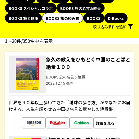
BOOKS スペシャルコラボ
BOOKS 旅の名言＆絶景
BOOKS 旅と健康
BOOKS 旅の読み物
BOOKS
D-Books
絞り込み条件を追加
1〜20件/350件中 を表示
悠久の教えをひもとく中国のことばと
絶景１００
BOOKS 旅の名言＆絶景
2022.12.15 発売
世界を４０年以上歩いてきた「地球の歩き方」があなたにお届
けする、人生を輝かせる中国の名言と癒やしの絶景集
詳細を見る