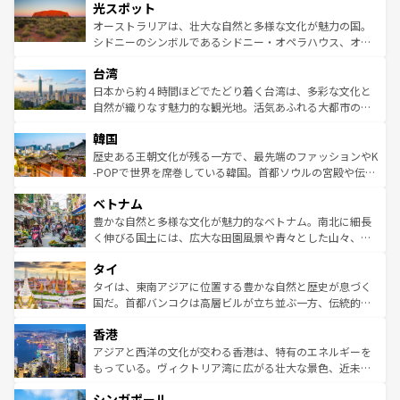
文化が魅力。旅行者はアメリカの各地域で異なる魅力を楽
島だが、静かな自然を求めるならマウイ島やカウアイ島が
光スポット
しみながら、その多様性と豊かな歴史を感じることができ
おすすめ。エメラルドグリーンに輝く海をはじめ、豊かな
オーストラリアは、壮大な自然と多様な文化が魅力の国。
るだろう。車でのロードトリップや列車の旅も、アメリカ
文化や歴史が息づいている。「アロハスピリット」と呼ば
シドニーのシンボルであるシドニー・オペラハウス、オー
ならではの贅沢な旅のスタイルだ。 なお、新着のアメリカ
れるおもてなしの心で訪れる人々を迎えてくれるハワイの
ストラリア東海岸北部に広がる大サンゴ礁地帯グレートバ
情報は
コンテンツ一覧
を参照してほしい。
人々、おいしいローカルフードやハワイアンミュージッ
台湾
リアリーフや大陸中央部にそびえるウルル（エアーズロッ
ク、伝統的なフラダンスなど、すべてがハワイの魅力を彩
ク）、タスマニアの美しい原生林やケアンズの熱帯雨林な
日本から約４時間ほどでたどり着く台湾は、多彩な文化と
っている。訪れるたびに新しい発見と感動が待っているハ
ど、見どころがたくさん。また、カフェやワイン、オージ
自然が織りなす魅力的な観光地。活気あふれる大都市の台
ワイを、存分に味わってほしい。 なお、新着のハワイ情報
ービーフなどの食文化も豊かで、美味しいものであふれて
北やノスタルジックな町並みが人気な九份（ジォウフェ
は
コンテンツ一覧
を参照してほしい。
韓国
いる。アクティビティも充実しており、サーフィンやダイ
ン）、静ひつな山岳地帯である台湾東部など、都市の喧騒
ビング、ハイキングなど、アウトドア好きにはたまらな
と山間の静けさが共存しており、訪れる人に新しい発見と
歴史ある王朝文化が残る一方で、最先端のファッションやK
い。オーストラリアの多彩な魅力を存分に味わいつくそ
驚きをもたらしてくれる。また、奥深い台湾の食文化も魅
-POPで世界を席巻している韓国。首都ソウルの宮殿や伝統
う。 なお、新着のオーストラリア情報は
コンテンツ一覧
を
力で、夜市などの屋台グルメから高級料理、ヘルシーで美
家屋が並ぶエリアでは韓国の歴史と文化に浸ることがで
参照してほしい。
ベトナム
容にもいいと評判のスイーツなど、バラエティ豊かな料理
き、地方に足を延ばせば四季折々の自然美を楽しむことが
が味わえる。 なお、新着の台湾情報は
コンテンツ一覧
を参
できる。そして、キムチや焼肉、絶品のストリートフード
豊かな自然と多様な文化が魅力的なベトナム。南北に細長
照してほしい。
まで、さまざまな韓国料理が待っている。夜には、韓国な
く伸びる国土には、広大な田園風景や青々とした山々、世
らではのナイトライフも堪能できる。あたたかいホスピタ
界遺産に登録された壮大な自然景観が点在し、都市部では
タイ
リティに包まれながら、韓国の多彩な魅力を心ゆくまで味
急速な発展と共に伝統が息づく。ハノイの古い町並みやホ
わってみてほしい。 なお、新着の韓国情報は
コンテンツ一
ーチミン市のフランス統治時代の建物も、独特の雰囲気を
タイは、東南アジアに位置する豊かな自然と歴史が息づく
覧
を参照してほしい。
醸し出している。また、バラエティの豊かさとおいしさで
国だ。首都バンコクは高層ビルが立ち並ぶ一方、伝統的な
世界中の食通を魅了してやまないベトナム料理も魅力のひ
寺院や市場がいたるところに点在し、古きよき文化と現代
香港
とつ。フォーやバインミー、ベトナムコーヒーなどは、ぜ
の活気が交差している。北部ではチェンマイなどの山岳地
ひ現地で味わいたい。どの地域を訪れてもあたたかい人々
帯で自然と触れ合い、南部ではプーケットやクラビの美し
アジアと西洋の文化が交わる香港は、特有のエネルギーを
が旅行者を迎えてくれるので、きっと忘れられない旅にな
いビーチでリゾート気分を楽しむことができる。タイ料理
もっている。ヴィクトリア湾に広がる壮大な景色、近未来
るはずだ。 なお、新着のベトナム情報は
コンテンツ一覧
を
は世界的に有名で、屋台から高級レストランまで味覚を刺
的なアートスポット、そして歴史と現代が融合した町並
参照してほしい。
シンガポール
激する。気候は一年中温暖で、どの季節にも異なる楽しみ
み、どこを訪れても感動するはず。観光スポットが密集し