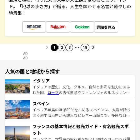
ド。「地球の歩き方」が贈る、人生を輝かせる名言と癒やしの
絶景集！
詳細を見る
…
1
2
3
18
AD
AD
人気の国と地域から探す
イタリア
イタリアは歴史、文化、グルメ、自然と多彩な魅力にあふ
れた国。
ローマ
の古代遺跡やフィレンツェのルネッサンス
美術、ヴェネツィアの運河など、歴史あるスポットはもち
スペイン
ろん、トスカーナの美しい田園風景やアマルフィ海岸の絶
景など、自然景観も見逃せない。観光の合間には、本場の
イベリア半島のほぼ80％を占めるスペインは、太陽が降り
ピザやパスタなど、絶品のイタリア料理を堪能することも
注ぐ地中海沿岸から雄大なピレネー山脈まで、多彩な自然
できる。朝目覚めてから夜眠るまで、すべての瞬間を楽し
と文化が詰まったヨーロッパ屈指の旅行先だ。多様な地域
フランスの基本情報と観光ガイド・有名観光スポ
ませてくれるイタリアで、忘れられない旅をしてみよう！
文化が根付くこの国では、情熱的なフラメンコ、熱気あふ
なお、新着のイタリア情報は
コンテンツ一覧
を参照してほ
れる闘牛、そして美味しいタパスが生活の一部となってい
ット
しい。
る。首都マドリードの洗練された雰囲気や、バルセロナの
フランスは、世界中の旅行者を魅了し続けるヨーロッパ屈