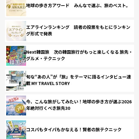
地球の歩き方アワード みんなで選ぶ、旅のベスト。
エアラインランキング 読者の投票をもとにランキン
グ形式で発表
Next韓国旅 次の韓国旅行がもっと楽しくなる 旅先・
グルメ・テクニック
旬な“あの人”が「旅」をテーマに語るインタビュー連
載 MY TRAVEL STORY
今、こんな旅がしてみたい！地球の歩き方が選ぶ2026
年絶対行くべき旅先30
コスパもタイパもかなえる！賢者の旅テクニック