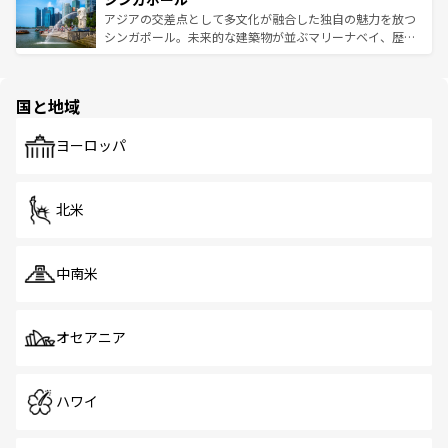
が待っている。親しみやすいタイの人々、仏教を中心とし
ており、効率よく見どころを回れるのも魅力。息をのむよ
アジアの交差点として多文化が融合した独自の魅力を放つ
た文化、そして多様な観光資源が、訪れる旅人を魅了し続
うな絶景から文化的な体験まで、香港を存分に楽しみ尽く
シンガポール。未来的な建築物が並ぶマリーナベイ、歴史
ける。 なお、新着のタイ情報は
コンテンツ一覧
を参照して
そう。 なお、新着の香港情報は
コンテンツ一覧
を参照して
と伝統を感じられるエスニックタウン、多数の緑豊かな公
ほしい。
ほしい。
園や自然保護区など、自然が調和した近代的な景観と文化
の多様性あふれるカラフルな町は、どこを歩いても新しい
国と地域
発見がある。さらに、治安のよさや充実した公共交通機関
も、旅行者にとっては魅力的なポイント。グルメも豊富
で、ホーカーズは地元の風情を楽しめる外せないスポット
ヨーロッパ
だ。訪れる人を飽きさせないシンガポールで、多様な魅力
を体感しよう。 なお、新着のシンガポール情報は
コンテン
ツ一覧
を参照してほしい。
北米
中南米
オセアニア
ハワイ