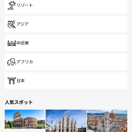
リゾート
アジア
中近東
アフリカ
日本
人気スポット