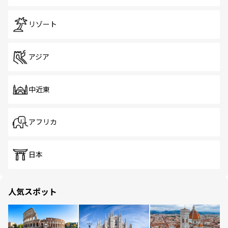
リゾート
アジア
中近東
アフリカ
日本
人気スポット