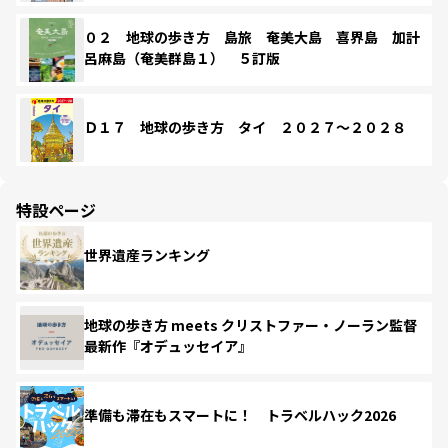
０２ 地球の歩き方 島旅 奄美大島 喜界島 加計
呂麻島（奄美群島１） ５訂版
Ｄ１７ 地球の歩き方 タイ ２０２７～２０２８
特設ページ
世界遺産ランキング
地球の歩き方 meets クリストファー・ノーラン監督
最新作『オデュッセイア』
準備も滞在もスマートに！ トラベルハック2026