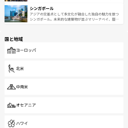
るはずだ。 なお、新着のベトナム情報は
コンテンツ一覧
を
は世界的に有名で、屋台から高級レストランまで味覚を刺
的なアートスポット、そして歴史と現代が融合した町並
参照してほしい。
シンガポール
激する。気候は一年中温暖で、どの季節にも異なる楽しみ
み、どこを訪れても感動するはず。観光スポットが密集し
が待っている。親しみやすいタイの人々、仏教を中心とし
ており、効率よく見どころを回れるのも魅力。息をのむよ
アジアの交差点として多文化が融合した独自の魅力を放つ
た文化、そして多様な観光資源が、訪れる旅人を魅了し続
うな絶景から文化的な体験まで、香港を存分に楽しみ尽く
シンガポール。未来的な建築物が並ぶマリーナベイ、歴史
ける。 なお、新着のタイ情報は
コンテンツ一覧
を参照して
そう。 なお、新着の香港情報は
コンテンツ一覧
を参照して
と伝統を感じられるエスニックタウン、多数の緑豊かな公
ほしい。
ほしい。
園や自然保護区など、自然が調和した近代的な景観と文化
の多様性あふれるカラフルな町は、どこを歩いても新しい
国と地域
発見がある。さらに、治安のよさや充実した公共交通機関
も、旅行者にとっては魅力的なポイント。グルメも豊富
で、ホーカーズは地元の風情を楽しめる外せないスポット
ヨーロッパ
だ。訪れる人を飽きさせないシンガポールで、多様な魅力
を体感しよう。 なお、新着のシンガポール情報は
コンテン
ツ一覧
を参照してほしい。
北米
中南米
オセアニア
ハワイ