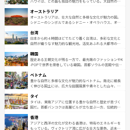
西部には大自然が広がり、グランドキャニオンやイエロー
ハワイは、どの島も独自の魅力をもっている。大自然の神
ストーン国立公園といった絶景が堪能できる。さらに、南
秘を感じたいなら、火山が生み出した壮大な景観を誇るハ
オーストラリア
部のニューオーリンズでは、音楽と美食が融合した独特の
ワイ島は見逃せない。また、定番の観光地といえばオアフ
文化が魅力。旅行者はアメリカの各地域で異なる魅力を楽
島だが、静かな自然を求めるならマウイ島やカウアイ島が
オーストラリアは、壮大な自然と多様な文化が魅力の国。
しみながら、その多様性と豊かな歴史を感じることができ
おすすめ。エメラルドグリーンに輝く海をはじめ、豊かな
シドニーのシンボルであるシドニー・オペラハウス、オー
るだろう。車でのロードトリップや列車の旅も、アメリカ
文化や歴史が息づいている。「アロハスピリット」と呼ば
ストラリア東海岸北部に広がる大サンゴ礁地帯グレートバ
ならではの贅沢な旅のスタイルだ。 なお、新着のアメリカ
台湾
れるおもてなしの心で訪れる人々を迎えてくれるハワイの
リアリーフや大陸中央部にそびえるウルル（エアーズロッ
情報は
コンテンツ一覧
を参照してほしい。
人々、おいしいローカルフードやハワイアンミュージッ
ク）、タスマニアの美しい原生林やケアンズの熱帯雨林な
日本から約４時間ほどでたどり着く台湾は、多彩な文化と
ク、伝統的なフラダンスなど、すべてがハワイの魅力を彩
ど、見どころがたくさん。また、カフェやワイン、オージ
自然が織りなす魅力的な観光地。活気あふれる大都市の台
っている。訪れるたびに新しい発見と感動が待っているハ
ービーフなどの食文化も豊かで、美味しいものであふれて
北やノスタルジックな町並みが人気な九份（ジォウフェ
ワイを、存分に味わってほしい。 なお、新着のハワイ情報
韓国
いる。アクティビティも充実しており、サーフィンやダイ
ン）、静ひつな山岳地帯である台湾東部など、都市の喧騒
は
コンテンツ一覧
を参照してほしい。
ビング、ハイキングなど、アウトドア好きにはたまらな
と山間の静けさが共存しており、訪れる人に新しい発見と
歴史ある王朝文化が残る一方で、最先端のファッションやK
い。オーストラリアの多彩な魅力を存分に味わいつくそ
驚きをもたらしてくれる。また、奥深い台湾の食文化も魅
-POPで世界を席巻している韓国。首都ソウルの宮殿や伝統
う。 なお、新着のオーストラリア情報は
コンテンツ一覧
を
力で、夜市などの屋台グルメから高級料理、ヘルシーで美
家屋が並ぶエリアでは韓国の歴史と文化に浸ることがで
参照してほしい。
ベトナム
容にもいいと評判のスイーツなど、バラエティ豊かな料理
き、地方に足を延ばせば四季折々の自然美を楽しむことが
が味わえる。 なお、新着の台湾情報は
コンテンツ一覧
を参
できる。そして、キムチや焼肉、絶品のストリートフード
豊かな自然と多様な文化が魅力的なベトナム。南北に細長
照してほしい。
まで、さまざまな韓国料理が待っている。夜には、韓国な
く伸びる国土には、広大な田園風景や青々とした山々、世
らではのナイトライフも堪能できる。あたたかいホスピタ
界遺産に登録された壮大な自然景観が点在し、都市部では
タイ
リティに包まれながら、韓国の多彩な魅力を心ゆくまで味
急速な発展と共に伝統が息づく。ハノイの古い町並みやホ
わってみてほしい。 なお、新着の韓国情報は
コンテンツ一
ーチミン市のフランス統治時代の建物も、独特の雰囲気を
タイは、東南アジアに位置する豊かな自然と歴史が息づく
覧
を参照してほしい。
醸し出している。また、バラエティの豊かさとおいしさで
国だ。首都バンコクは高層ビルが立ち並ぶ一方、伝統的な
世界中の食通を魅了してやまないベトナム料理も魅力のひ
寺院や市場がいたるところに点在し、古きよき文化と現代
香港
とつ。フォーやバインミー、ベトナムコーヒーなどは、ぜ
の活気が交差している。北部ではチェンマイなどの山岳地
ひ現地で味わいたい。どの地域を訪れてもあたたかい人々
帯で自然と触れ合い、南部ではプーケットやクラビの美し
アジアと西洋の文化が交わる香港は、特有のエネルギーを
が旅行者を迎えてくれるので、きっと忘れられない旅にな
いビーチでリゾート気分を楽しむことができる。タイ料理
もっている。ヴィクトリア湾に広がる壮大な景色、近未来