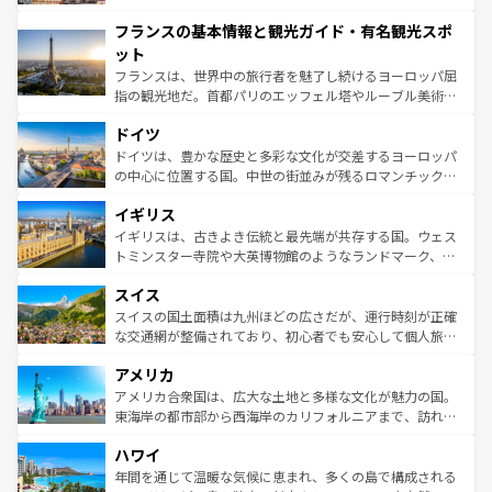
できる。朝目覚めてから夜眠るまで、すべての瞬間を楽し
と文化が詰まったヨーロッパ屈指の旅行先だ。多様な地域
フランスの基本情報と観光ガイド・有名観光スポ
ませてくれるイタリアで、忘れられない旅をしてみよう！
文化が根付くこの国では、情熱的なフラメンコ、熱気あふ
なお、新着のイタリア情報は
コンテンツ一覧
を参照してほ
れる闘牛、そして美味しいタパスが生活の一部となってい
ット
しい。
る。首都マドリードの洗練された雰囲気や、バルセロナの
フランスは、世界中の旅行者を魅了し続けるヨーロッパ屈
アートに溢れた街角から、地方では古代ローマ遺跡や中世
指の観光地だ。首都パリのエッフェル塔やルーブル美術館
の城塞都市、穏やかなビーチリゾートまで多彩な表情を見
といった象徴的なスポットから、田舎町の古風な美しさま
せる。地方によって風土や気候が異なるスペインはその個
ドイツ
で、幅広い魅力が詰まっている。華麗な宮殿、歴史的な大
性で訪れる人を魅了する。 なお、新着のスペイン情報は
コ
聖堂、美しいビーチ、そして豊かな自然が、訪れる者を心
ドイツは、豊かな歴史と多彩な文化が交差するヨーロッパ
ンテンツ一覧
を参照してほしい。
から魅了する。また、フランスは美食の国としても知ら
の中心に位置する国。中世の街並みが残るロマンチック街
れ、フランス料理はユネスコ無形文化遺産にも登録されて
道から、未来を先取りするようなモダンな都市まで多様な
イギリス
いる。シャンパンの発祥地であるランス、プロヴァンスの
顔を持つこの国は、どこを歩いても飽きることがない。ベ
香り高いラベンダー畑など、多彩な楽しみ方が可能だ。さ
ルリンの文化的活気、バイエルン州のアルプスの絶景、そ
イギリスは、古きよき伝統と最先端が共存する国。ウェス
らに、パリ以外の地域にも魅力が溢れており、どの街角に
してライン川沿いのワイン畑といった風景は必見。ビール
トミンスター寺院や大英博物館のようなランドマーク、歴
も豊かな歴史と文化が息づいている。パリ以外の個性あふ
とソーセージを味わいながら地元の人と過ごす楽しい時間
史ある大学都市、美しい丘陵地帯や牧歌的な風景など、エ
れる地方に足を運ぶとそれぞれで全く異なる文化を体験で
スイス
は、お酒好きな人にはぜひ体験してほしい。 なお、新着の
リアごとに異なる魅力がある。また、優雅なアフタヌーン
きるだろう。 なお、新着のフランス情報は
コンテンツ一覧
ドイツ情報は
コンテンツ一覧
を参照してほしい。
ティー、ビール好きにはたまらない英国パブ、サッカー観
スイスの国土面積は九州ほどの広さだが、運行時刻が正確
を参照してほしい。
戦など、本場だからこそできる体験も豊富。イギリスを旅
な交通網が整備されており、初心者でも安心して個人旅行
して楽しみつくそう。 なお、新着のイギリス情報は
コンテ
を楽しめる。日本同様に時刻表どおりの旅が可能だ。中世
アメリカ
ンツ一覧
を参照してほしい。
の建物がそのまま残る町や、スイスならではのユニークな
博物館もあり、アルプス観光だけでなく町歩きも満喫する
アメリカ合衆国は、広大な土地と多様な文化が魅力の国。
ことができる。国民の所得が高いため物価も高いが、旅行
東海岸の都市部から西海岸のカリフォルニアまで、訪れる
者向けの交通パス提供のサービスもあり、うまく活用すれ
場所ごとに異なる風景と体験が待っている。ニューヨーク
ハワイ
ば市内交通費無料で観光を楽しむこともできる。 なお、新
のような巨大都市は、観光、ショッピング、エンターテイ
着のスイス情報は
コンテンツ一覧
を参照してほしい。
ンメントが詰まった刺激的なスポットだ。一方、アメリカ
年間を通じて温暖な気候に恵まれ、多くの島で構成される