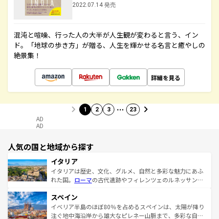
2022.07.14 発売
混沌と喧噪、行った人の大半が人生観が変わると言う、イン
ド。「地球の歩き方」が贈る、人生を輝かせる名言と癒やしの
絶景集！
詳細を見る
…
1
2
3
23
AD
AD
人気の国と地域から探す
イタリア
イタリアは歴史、文化、グルメ、自然と多彩な魅力にあふ
れた国。
ローマ
の古代遺跡やフィレンツェのルネッサンス
美術、ヴェネツィアの運河など、歴史あるスポットはもち
スペイン
ろん、トスカーナの美しい田園風景やアマルフィ海岸の絶
景など、自然景観も見逃せない。観光の合間には、本場の
イベリア半島のほぼ80％を占めるスペインは、太陽が降り
ピザやパスタなど、絶品のイタリア料理を堪能することも
注ぐ地中海沿岸から雄大なピレネー山脈まで、多彩な自然