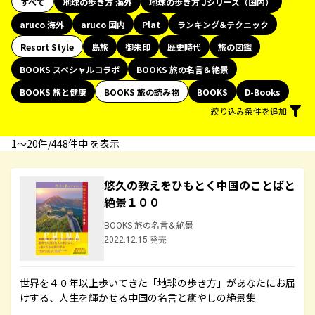
すべて
地球の歩き方 海外
地球の歩き方 Jシリーズ（国内）
aruco 海外
aruco 国内
Plat
ランキング&テクニック
Resort Style
島旅
御朱印
歴史時代
旅の図鑑
BOOKS スペシャルコラボ
BOOKS 旅の名言＆絶景
BOOKS 旅と健康
BOOKS 旅の読み物
BOOKS
D-Books
絞り込み条件を追加
1〜20件/448件中 を表示
悠久の教えをひもとく中国のことばと
絶景１００
BOOKS 旅の名言＆絶景
2022.12.15 発売
世界を４０年以上歩いてきた「地球の歩き方」があなたにお届
けする、人生を輝かせる中国の名言と癒やしの絶景集