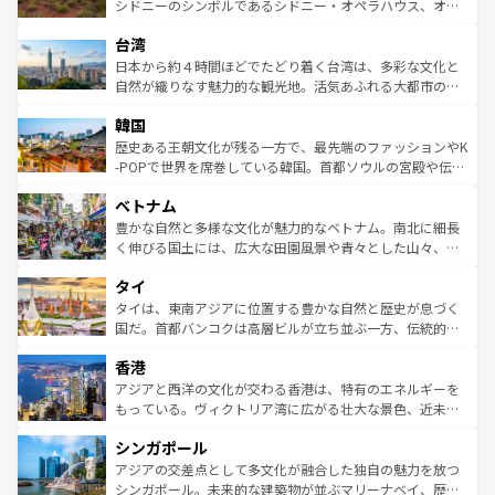
しみながら、その多様性と豊かな歴史を感じることができ
おすすめ。エメラルドグリーンに輝く海をはじめ、豊かな
シドニーのシンボルであるシドニー・オペラハウス、オー
るだろう。車でのロードトリップや列車の旅も、アメリカ
文化や歴史が息づいている。「アロハスピリット」と呼ば
ストラリア東海岸北部に広がる大サンゴ礁地帯グレートバ
ならではの贅沢な旅のスタイルだ。 なお、新着のアメリカ
台湾
れるおもてなしの心で訪れる人々を迎えてくれるハワイの
リアリーフや大陸中央部にそびえるウルル（エアーズロッ
情報は
コンテンツ一覧
を参照してほしい。
人々、おいしいローカルフードやハワイアンミュージッ
ク）、タスマニアの美しい原生林やケアンズの熱帯雨林な
日本から約４時間ほどでたどり着く台湾は、多彩な文化と
ク、伝統的なフラダンスなど、すべてがハワイの魅力を彩
ど、見どころがたくさん。また、カフェやワイン、オージ
自然が織りなす魅力的な観光地。活気あふれる大都市の台
っている。訪れるたびに新しい発見と感動が待っているハ
ービーフなどの食文化も豊かで、美味しいものであふれて
北やノスタルジックな町並みが人気な九份（ジォウフェ
ワイを、存分に味わってほしい。 なお、新着のハワイ情報
韓国
いる。アクティビティも充実しており、サーフィンやダイ
ン）、静ひつな山岳地帯である台湾東部など、都市の喧騒
は
コンテンツ一覧
を参照してほしい。
ビング、ハイキングなど、アウトドア好きにはたまらな
と山間の静けさが共存しており、訪れる人に新しい発見と
歴史ある王朝文化が残る一方で、最先端のファッションやK
い。オーストラリアの多彩な魅力を存分に味わいつくそ
驚きをもたらしてくれる。また、奥深い台湾の食文化も魅
-POPで世界を席巻している韓国。首都ソウルの宮殿や伝統
う。 なお、新着のオーストラリア情報は
コンテンツ一覧
を
力で、夜市などの屋台グルメから高級料理、ヘルシーで美
家屋が並ぶエリアでは韓国の歴史と文化に浸ることがで
参照してほしい。
ベトナム
容にもいいと評判のスイーツなど、バラエティ豊かな料理
き、地方に足を延ばせば四季折々の自然美を楽しむことが
が味わえる。 なお、新着の台湾情報は
コンテンツ一覧
を参
できる。そして、キムチや焼肉、絶品のストリートフード
豊かな自然と多様な文化が魅力的なベトナム。南北に細長
照してほしい。
まで、さまざまな韓国料理が待っている。夜には、韓国な
く伸びる国土には、広大な田園風景や青々とした山々、世
らではのナイトライフも堪能できる。あたたかいホスピタ
界遺産に登録された壮大な自然景観が点在し、都市部では
タイ
リティに包まれながら、韓国の多彩な魅力を心ゆくまで味
急速な発展と共に伝統が息づく。ハノイの古い町並みやホ
わってみてほしい。 なお、新着の韓国情報は
コンテンツ一
ーチミン市のフランス統治時代の建物も、独特の雰囲気を
タイは、東南アジアに位置する豊かな自然と歴史が息づく
覧
を参照してほしい。
醸し出している。また、バラエティの豊かさとおいしさで
国だ。首都バンコクは高層ビルが立ち並ぶ一方、伝統的な
世界中の食通を魅了してやまないベトナム料理も魅力のひ
寺院や市場がいたるところに点在し、古きよき文化と現代
香港
とつ。フォーやバインミー、ベトナムコーヒーなどは、ぜ
の活気が交差している。北部ではチェンマイなどの山岳地
ひ現地で味わいたい。どの地域を訪れてもあたたかい人々
帯で自然と触れ合い、南部ではプーケットやクラビの美し
アジアと西洋の文化が交わる香港は、特有のエネルギーを
が旅行者を迎えてくれるので、きっと忘れられない旅にな
いビーチでリゾート気分を楽しむことができる。タイ料理
もっている。ヴィクトリア湾に広がる壮大な景色、近未来
るはずだ。 なお、新着のベトナム情報は
コンテンツ一覧
を
は世界的に有名で、屋台から高級レストランまで味覚を刺
的なアートスポット、そして歴史と現代が融合した町並
参照してほしい。
シンガポール
激する。気候は一年中温暖で、どの季節にも異なる楽しみ
み、どこを訪れても感動するはず。観光スポットが密集し
が待っている。親しみやすいタイの人々、仏教を中心とし
ており、効率よく見どころを回れるのも魅力。息をのむよ
アジアの交差点として多文化が融合した独自の魅力を放つ
た文化、そして多様な観光資源が、訪れる旅人を魅了し続
うな絶景から文化的な体験まで、香港を存分に楽しみ尽く
シンガポール。未来的な建築物が並ぶマリーナベイ、歴史