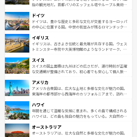
アートに溢れた街角から、地方では古代ローマ遺跡や中世
指の観光地だ。首都パリのエッフェル塔やルーブル美術館
の城塞都市、穏やかなビーチリゾートまで多彩な表情を見
といった象徴的なスポットから、田舎町の古風な美しさま
せる。地方によって風土や気候が異なるスペインはその個
ドイツ
で、幅広い魅力が詰まっている。華麗な宮殿、歴史的な大
性で訪れる人を魅了する。 なお、新着のスペイン情報は
コ
聖堂、美しいビーチ、そして豊かな自然が、訪れる者を心
ドイツは、豊かな歴史と多彩な文化が交差するヨーロッパ
ンテンツ一覧
を参照してほしい。
から魅了する。また、フランスは美食の国としても知ら
の中心に位置する国。中世の街並みが残るロマンチック街
れ、フランス料理はユネスコ無形文化遺産にも登録されて
道から、未来を先取りするようなモダンな都市まで多様な
イギリス
いる。シャンパンの発祥地であるランス、プロヴァンスの
顔を持つこの国は、どこを歩いても飽きることがない。ベ
香り高いラベンダー畑など、多彩な楽しみ方が可能だ。さ
ルリンの文化的活気、バイエルン州のアルプスの絶景、そ
イギリスは、古きよき伝統と最先端が共存する国。ウェス
らに、パリ以外の地域にも魅力が溢れており、どの街角に
してライン川沿いのワイン畑といった風景は必見。ビール
トミンスター寺院や大英博物館のようなランドマーク、歴
も豊かな歴史と文化が息づいている。パリ以外の個性あふ
とソーセージを味わいながら地元の人と過ごす楽しい時間
史ある大学都市、美しい丘陵地帯や牧歌的な風景など、エ
れる地方に足を運ぶとそれぞれで全く異なる文化を体験で
スイス
は、お酒好きな人にはぜひ体験してほしい。 なお、新着の
リアごとに異なる魅力がある。また、優雅なアフタヌーン
きるだろう。 なお、新着のフランス情報は
コンテンツ一覧
ドイツ情報は
コンテンツ一覧
を参照してほしい。
ティー、ビール好きにはたまらない英国パブ、サッカー観
スイスの国土面積は九州ほどの広さだが、運行時刻が正確
を参照してほしい。
戦など、本場だからこそできる体験も豊富。イギリスを旅
な交通網が整備されており、初心者でも安心して個人旅行
して楽しみつくそう。 なお、新着のイギリス情報は
コンテ
を楽しめる。日本同様に時刻表どおりの旅が可能だ。中世
アメリカ
ンツ一覧
を参照してほしい。
の建物がそのまま残る町や、スイスならではのユニークな
博物館もあり、アルプス観光だけでなく町歩きも満喫する
アメリカ合衆国は、広大な土地と多様な文化が魅力の国。
ことができる。国民の所得が高いため物価も高いが、旅行
東海岸の都市部から西海岸のカリフォルニアまで、訪れる
者向けの交通パス提供のサービスもあり、うまく活用すれ
場所ごとに異なる風景と体験が待っている。ニューヨーク
ハワイ
ば市内交通費無料で観光を楽しむこともできる。 なお、新
のような巨大都市は、観光、ショッピング、エンターテイ
着のスイス情報は
コンテンツ一覧
を参照してほしい。
ンメントが詰まった刺激的なスポットだ。一方、アメリカ
年間を通じて温暖な気候に恵まれ、多くの島で構成される
西部には大自然が広がり、グランドキャニオンやイエロー
ハワイは、どの島も独自の魅力をもっている。大自然の神
ストーン国立公園といった絶景が堪能できる。さらに、南
秘を感じたいなら、火山が生み出した壮大な景観を誇るハ
オーストラリア
部のニューオーリンズでは、音楽と美食が融合した独特の
ワイ島は見逃せない。また、定番の観光地といえばオアフ
文化が魅力。旅行者はアメリカの各地域で異なる魅力を楽
島だが、静かな自然を求めるならマウイ島やカウアイ島が
オーストラリアは、壮大な自然と多様な文化が魅力の国。