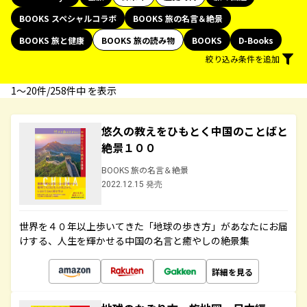
BOOKS スペシャルコラボ
BOOKS 旅の名言＆絶景
BOOKS 旅と健康
BOOKS 旅の読み物
BOOKS
D-Books
絞り込み条件を追加
1〜20件/258件中 を表示
悠久の教えをひもとく中国のことばと
絶景１００
BOOKS 旅の名言＆絶景
2022.12.15 発売
世界を４０年以上歩いてきた「地球の歩き方」があなたにお届
けする、人生を輝かせる中国の名言と癒やしの絶景集
詳細を見る