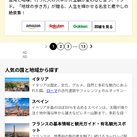
ド。「地球の歩き方」が贈る、人生を輝かせる名言と癒やしの
絶景集！
詳細を見る
…
1
2
3
13
AD
AD
人気の国と地域から探す
イタリア
イタリアは歴史、文化、グルメ、自然と多彩な魅力にあふ
れた国。
ローマ
の古代遺跡やフィレンツェのルネッサンス
美術、ヴェネツィアの運河など、歴史あるスポットはもち
スペイン
ろん、トスカーナの美しい田園風景やアマルフィ海岸の絶
景など、自然景観も見逃せない。観光の合間には、本場の
イベリア半島のほぼ80％を占めるスペインは、太陽が降り
ピザやパスタなど、絶品のイタリア料理を堪能することも
注ぐ地中海沿岸から雄大なピレネー山脈まで、多彩な自然
できる。朝目覚めてから夜眠るまで、すべての瞬間を楽し
と文化が詰まったヨーロッパ屈指の旅行先だ。多様な地域
フランスの基本情報と観光ガイド・有名観光スポ
ませてくれるイタリアで、忘れられない旅をしてみよう！
文化が根付くこの国では、情熱的なフラメンコ、熱気あふ
なお、新着のイタリア情報は
コンテンツ一覧
を参照してほ
れる闘牛、そして美味しいタパスが生活の一部となってい
ット
しい。
る。首都マドリードの洗練された雰囲気や、バルセロナの
フランスは、世界中の旅行者を魅了し続けるヨーロッパ屈