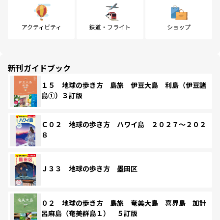
アクティビティ
鉄道・フライト
ショップ
新刊ガイドブック
１５ 地球の歩き方 島旅 伊豆大島 利島（伊豆諸
島①）３訂版
Ｃ０２ 地球の歩き方 ハワイ島 ２０２７～２０２
８
Ｊ３３ 地球の歩き方 墨田区
０２ 地球の歩き方 島旅 奄美大島 喜界島 加計
呂麻島（奄美群島１） ５訂版