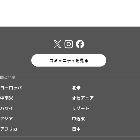
コミュニティを見る
国と地域
ヨーロッパ
北米
中南米
オセアニア
ハワイ
リゾート
アジア
中近東
アフリカ
日本