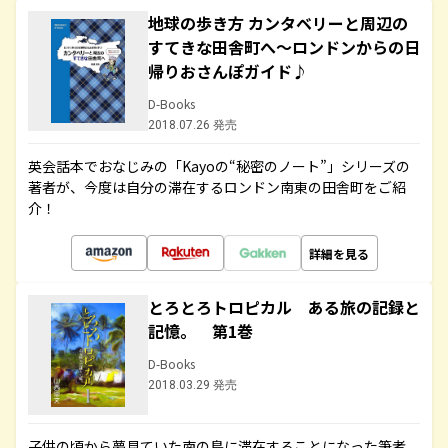
地球の歩き方 カンタベリーと周辺の
すてきな田舎町へ～ロンドンからの日
帰りおさんぽガイド♪
D-Books
2018.07.26 発売
英会話本でおなじみの「Kayoの“秘密のノート”」シリーズの
著者が、今度は自分の滞在するロンドン南東の田舎町をご紹
介！
詳細を見る
とろとろトロピカル ある旅の記録と
記憶。 第1巻
D-Books
2018.03.29 発売
子供の頃から夢見ていた南の島に滞在することになった筆者