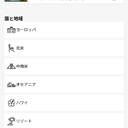
ける。 なお、新着のタイ情報は
コンテンツ一覧
を参照して
そう。 なお、新着の香港情報は
コンテンツ一覧
を参照して
と伝統を感じられるエスニックタウン、多数の緑豊かな公
ほしい。
ほしい。
園や自然保護区など、自然が調和した近代的な景観と文化
の多様性あふれるカラフルな町は、どこを歩いても新しい
国と地域
発見がある。さらに、治安のよさや充実した公共交通機関
も、旅行者にとっては魅力的なポイント。グルメも豊富
で、ホーカーズは地元の風情を楽しめる外せないスポット
ヨーロッパ
だ。訪れる人を飽きさせないシンガポールで、多様な魅力
を体感しよう。 なお、新着のシンガポール情報は
コンテン
ツ一覧
を参照してほしい。
北米
中南米
オセアニア
ハワイ
リゾート