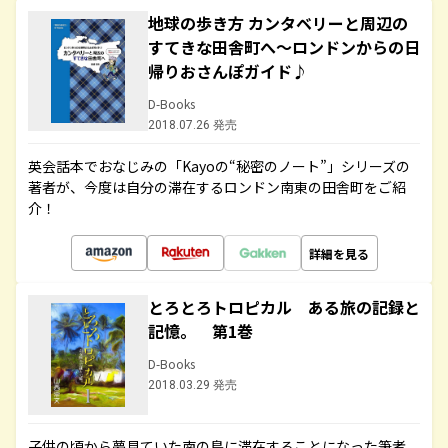
地球の歩き方 カンタベリーと周辺の
すてきな田舎町へ～ロンドンからの日
帰りおさんぽガイド♪
D-Books
2018.07.26 発売
英会話本でおなじみの「Kayoの“秘密のノート”」シリーズの
著者が、今度は自分の滞在するロンドン南東の田舎町をご紹
介！
詳細を見る
とろとろトロピカル ある旅の記録と
記憶。 第1巻
D-Books
2018.03.29 発売
子供の頃から夢見ていた南の島に滞在することになった筆者