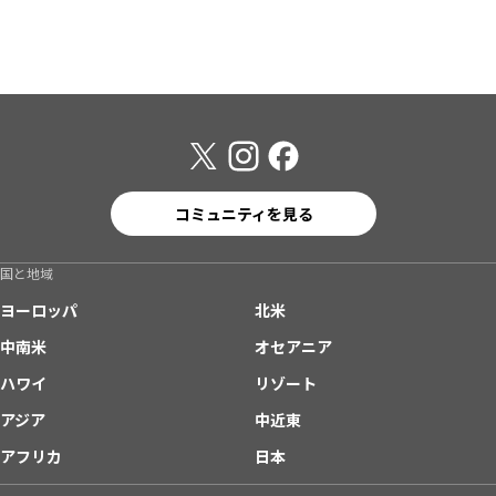
コミュニティを見る
国と地域
ヨーロッパ
北米
中南米
オセアニア
ハワイ
リゾート
アジア
中近東
アフリカ
日本