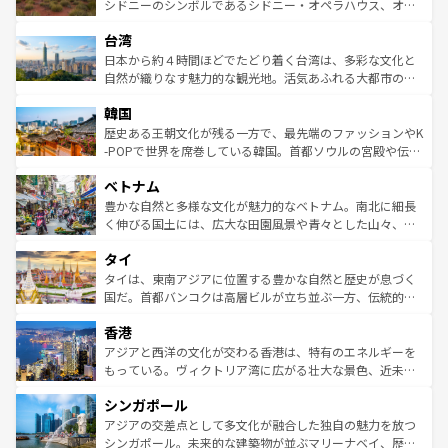
しみながら、その多様性と豊かな歴史を感じることができ
おすすめ。エメラルドグリーンに輝く海をはじめ、豊かな
シドニーのシンボルであるシドニー・オペラハウス、オー
るだろう。車でのロードトリップや列車の旅も、アメリカ
文化や歴史が息づいている。「アロハスピリット」と呼ば
ストラリア東海岸北部に広がる大サンゴ礁地帯グレートバ
ならではの贅沢な旅のスタイルだ。 なお、新着のアメリカ
台湾
れるおもてなしの心で訪れる人々を迎えてくれるハワイの
リアリーフや大陸中央部にそびえるウルル（エアーズロッ
情報は
コンテンツ一覧
を参照してほしい。
人々、おいしいローカルフードやハワイアンミュージッ
ク）、タスマニアの美しい原生林やケアンズの熱帯雨林な
日本から約４時間ほどでたどり着く台湾は、多彩な文化と
ク、伝統的なフラダンスなど、すべてがハワイの魅力を彩
ど、見どころがたくさん。また、カフェやワイン、オージ
自然が織りなす魅力的な観光地。活気あふれる大都市の台
っている。訪れるたびに新しい発見と感動が待っているハ
ービーフなどの食文化も豊かで、美味しいものであふれて
北やノスタルジックな町並みが人気な九份（ジォウフェ
ワイを、存分に味わってほしい。 なお、新着のハワイ情報
韓国
いる。アクティビティも充実しており、サーフィンやダイ
ン）、静ひつな山岳地帯である台湾東部など、都市の喧騒
は
コンテンツ一覧
を参照してほしい。
ビング、ハイキングなど、アウトドア好きにはたまらな
と山間の静けさが共存しており、訪れる人に新しい発見と
歴史ある王朝文化が残る一方で、最先端のファッションやK
い。オーストラリアの多彩な魅力を存分に味わいつくそ
驚きをもたらしてくれる。また、奥深い台湾の食文化も魅
-POPで世界を席巻している韓国。首都ソウルの宮殿や伝統
う。 なお、新着のオーストラリア情報は
コンテンツ一覧
を
力で、夜市などの屋台グルメから高級料理、ヘルシーで美
家屋が並ぶエリアでは韓国の歴史と文化に浸ることがで
参照してほしい。
ベトナム
容にもいいと評判のスイーツなど、バラエティ豊かな料理
き、地方に足を延ばせば四季折々の自然美を楽しむことが
が味わえる。 なお、新着の台湾情報は
コンテンツ一覧
を参
できる。そして、キムチや焼肉、絶品のストリートフード
豊かな自然と多様な文化が魅力的なベトナム。南北に細長
照してほしい。
まで、さまざまな韓国料理が待っている。夜には、韓国な
く伸びる国土には、広大な田園風景や青々とした山々、世
らではのナイトライフも堪能できる。あたたかいホスピタ
界遺産に登録された壮大な自然景観が点在し、都市部では
タイ
リティに包まれながら、韓国の多彩な魅力を心ゆくまで味
急速な発展と共に伝統が息づく。ハノイの古い町並みやホ
わってみてほしい。 なお、新着の韓国情報は
コンテンツ一
ーチミン市のフランス統治時代の建物も、独特の雰囲気を
タイは、東南アジアに位置する豊かな自然と歴史が息づく
覧
を参照してほしい。
醸し出している。また、バラエティの豊かさとおいしさで
国だ。首都バンコクは高層ビルが立ち並ぶ一方、伝統的な
世界中の食通を魅了してやまないベトナム料理も魅力のひ
寺院や市場がいたるところに点在し、古きよき文化と現代
香港
とつ。フォーやバインミー、ベトナムコーヒーなどは、ぜ
の活気が交差している。北部ではチェンマイなどの山岳地
ひ現地で味わいたい。どの地域を訪れてもあたたかい人々
帯で自然と触れ合い、南部ではプーケットやクラビの美し
アジアと西洋の文化が交わる香港は、特有のエネルギーを
が旅行者を迎えてくれるので、きっと忘れられない旅にな
いビーチでリゾート気分を楽しむことができる。タイ料理
もっている。ヴィクトリア湾に広がる壮大な景色、近未来
るはずだ。 なお、新着のベトナム情報は
コンテンツ一覧
を
は世界的に有名で、屋台から高級レストランまで味覚を刺
的なアートスポット、そして歴史と現代が融合した町並
参照してほしい。
シンガポール
激する。気候は一年中温暖で、どの季節にも異なる楽しみ
み、どこを訪れても感動するはず。観光スポットが密集し
が待っている。親しみやすいタイの人々、仏教を中心とし
ており、効率よく見どころを回れるのも魅力。息をのむよ
アジアの交差点として多文化が融合した独自の魅力を放つ
た文化、そして多様な観光資源が、訪れる旅人を魅了し続
うな絶景から文化的な体験まで、香港を存分に楽しみ尽く
シンガポール。未来的な建築物が並ぶマリーナベイ、歴史