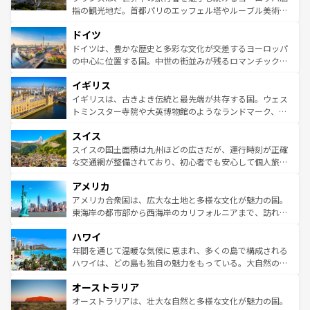
アートに溢れた街角から、地方では古代ローマ遺跡や中世
指の観光地だ。首都パリのエッフェル塔やルーブル美術館
の城塞都市、穏やかなビーチリゾートまで多彩な表情を見
といった象徴的なスポットから、田舎町の古風な美しさま
せる。地方によって風土や気候が異なるスペインはその個
ドイツ
で、幅広い魅力が詰まっている。華麗な宮殿、歴史的な大
性で訪れる人を魅了する。 なお、新着のスペイン情報は
コ
聖堂、美しいビーチ、そして豊かな自然が、訪れる者を心
ドイツは、豊かな歴史と多彩な文化が交差するヨーロッパ
ンテンツ一覧
を参照してほしい。
から魅了する。また、フランスは美食の国としても知ら
の中心に位置する国。中世の街並みが残るロマンチック街
れ、フランス料理はユネスコ無形文化遺産にも登録されて
道から、未来を先取りするようなモダンな都市まで多様な
イギリス
いる。シャンパンの発祥地であるランス、プロヴァンスの
顔を持つこの国は、どこを歩いても飽きることがない。ベ
香り高いラベンダー畑など、多彩な楽しみ方が可能だ。さ
ルリンの文化的活気、バイエルン州のアルプスの絶景、そ
イギリスは、古きよき伝統と最先端が共存する国。ウェス
らに、パリ以外の地域にも魅力が溢れており、どの街角に
してライン川沿いのワイン畑といった風景は必見。ビール
トミンスター寺院や大英博物館のようなランドマーク、歴
も豊かな歴史と文化が息づいている。パリ以外の個性あふ
とソーセージを味わいながら地元の人と過ごす楽しい時間
史ある大学都市、美しい丘陵地帯や牧歌的な風景など、エ
れる地方に足を運ぶとそれぞれで全く異なる文化を体験で
スイス
は、お酒好きな人にはぜひ体験してほしい。 なお、新着の
リアごとに異なる魅力がある。また、優雅なアフタヌーン
きるだろう。 なお、新着のフランス情報は
コンテンツ一覧
ドイツ情報は
コンテンツ一覧
を参照してほしい。
ティー、ビール好きにはたまらない英国パブ、サッカー観
スイスの国土面積は九州ほどの広さだが、運行時刻が正確
を参照してほしい。
戦など、本場だからこそできる体験も豊富。イギリスを旅
な交通網が整備されており、初心者でも安心して個人旅行
して楽しみつくそう。 なお、新着のイギリス情報は
コンテ
を楽しめる。日本同様に時刻表どおりの旅が可能だ。中世
アメリカ
ンツ一覧
を参照してほしい。
の建物がそのまま残る町や、スイスならではのユニークな
博物館もあり、アルプス観光だけでなく町歩きも満喫する
アメリカ合衆国は、広大な土地と多様な文化が魅力の国。
ことができる。国民の所得が高いため物価も高いが、旅行
東海岸の都市部から西海岸のカリフォルニアまで、訪れる
者向けの交通パス提供のサービスもあり、うまく活用すれ
場所ごとに異なる風景と体験が待っている。ニューヨーク
ハワイ
ば市内交通費無料で観光を楽しむこともできる。 なお、新
のような巨大都市は、観光、ショッピング、エンターテイ
着のスイス情報は
コンテンツ一覧
を参照してほしい。
ンメントが詰まった刺激的なスポットだ。一方、アメリカ
年間を通じて温暖な気候に恵まれ、多くの島で構成される
西部には大自然が広がり、グランドキャニオンやイエロー
ハワイは、どの島も独自の魅力をもっている。大自然の神
ストーン国立公園といった絶景が堪能できる。さらに、南
秘を感じたいなら、火山が生み出した壮大な景観を誇るハ
オーストラリア
部のニューオーリンズでは、音楽と美食が融合した独特の
ワイ島は見逃せない。また、定番の観光地といえばオアフ
文化が魅力。旅行者はアメリカの各地域で異なる魅力を楽
島だが、静かな自然を求めるならマウイ島やカウアイ島が
オーストラリアは、壮大な自然と多様な文化が魅力の国。