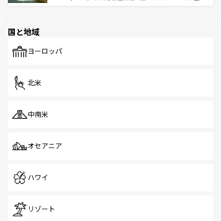
ける。 なお、新着のタイ情報は
コンテンツ一覧
を参照して
そう。 なお、新着の香港情報は
コンテンツ一覧
を参照して
と伝統を感じられるエスニックタウン、多数の緑豊かな公
ほしい。
ほしい。
園や自然保護区など、自然が調和した近代的な景観と文化
の多様性あふれるカラフルな町は、どこを歩いても新しい
国と地域
発見がある。さらに、治安のよさや充実した公共交通機関
も、旅行者にとっては魅力的なポイント。グルメも豊富
で、ホーカーズは地元の風情を楽しめる外せないスポット
ヨーロッパ
だ。訪れる人を飽きさせないシンガポールで、多様な魅力
を体感しよう。 なお、新着のシンガポール情報は
コンテン
ツ一覧
を参照してほしい。
北米
中南米
オセアニア
ハワイ
リゾート