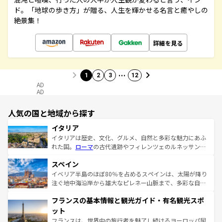
ド。「地球の歩き方」が贈る、人生を輝かせる名言と癒やしの
絶景集！
詳細を見る
…
1
2
3
12
AD
AD
人気の国と地域から探す
イタリア
イタリアは歴史、文化、グルメ、自然と多彩な魅力にあふ
れた国。
ローマ
の古代遺跡やフィレンツェのルネッサンス
美術、ヴェネツィアの運河など、歴史あるスポットはもち
スペイン
ろん、トスカーナの美しい田園風景やアマルフィ海岸の絶
景など、自然景観も見逃せない。観光の合間には、本場の
イベリア半島のほぼ80％を占めるスペインは、太陽が降り
ピザやパスタなど、絶品のイタリア料理を堪能することも
注ぐ地中海沿岸から雄大なピレネー山脈まで、多彩な自然
できる。朝目覚めてから夜眠るまで、すべての瞬間を楽し
と文化が詰まったヨーロッパ屈指の旅行先だ。多様な地域
フランスの基本情報と観光ガイド・有名観光スポ
ませてくれるイタリアで、忘れられない旅をしてみよう！
文化が根付くこの国では、情熱的なフラメンコ、熱気あふ
なお、新着のイタリア情報は
コンテンツ一覧
を参照してほ
れる闘牛、そして美味しいタパスが生活の一部となってい
ット
しい。
る。首都マドリードの洗練された雰囲気や、バルセロナの
フランスは、世界中の旅行者を魅了し続けるヨーロッパ屈