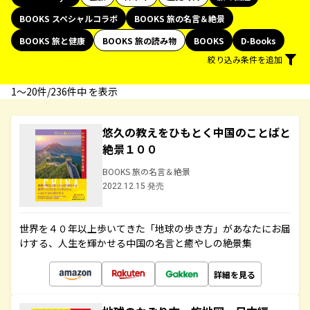
BOOKS スペシャルコラボ
BOOKS 旅の名言＆絶景
BOOKS 旅と健康
BOOKS 旅の読み物
BOOKS
D-Books
絞り込み条件を追加
1〜20件/236件中 を表示
悠久の教えをひもとく中国のことばと
絶景１００
BOOKS 旅の名言＆絶景
2022.12.15 発売
世界を４０年以上歩いてきた「地球の歩き方」があなたにお届
けする、人生を輝かせる中国の名言と癒やしの絶景集
詳細を見る