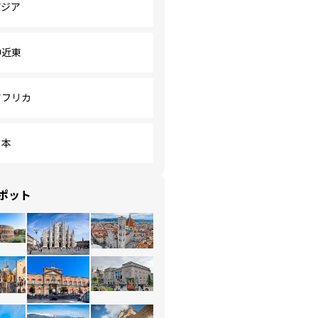
アジア
中近東
アフリカ
日本
ポット