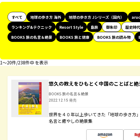
すべて
地球の歩き方 海外
地球の歩き方 Jシリーズ（国内）
aru
ランキング&テクニック
Resort Style
島旅
御朱印
歴史時
BOOKS 旅の名言＆絶景
BOOKS 旅と健康
BOOKS 旅の読み物
1〜20件/238件中 を表示
悠久の教えをひもとく中国のことばと絶
BOOKS 旅の名言＆絶景
2022.12.15 発売
世界を４０年以上歩いてきた「地球の歩き方
名言と癒やしの絶景集