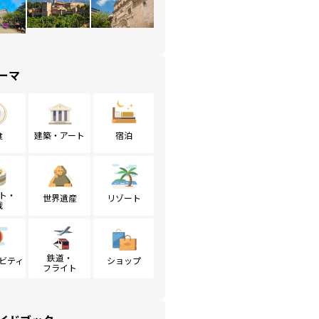
ーマ
食
建築・アート
宿泊
ト・
世界遺産
リゾート
戦
鉄道・
ビティ
ショップ
フライト