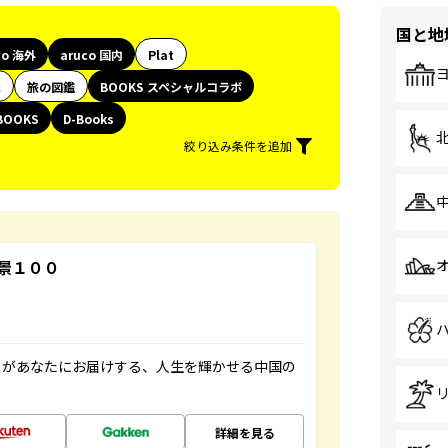
国と地
co 海外
aruco 国内
Plat
代
旅の図鑑
BOOKS スペシャルコラボ
BOOKS
D-Books
絞り込み条件を追加
景１００
」があなたにお届けする、人生を輝かせる中国の
詳細を見る