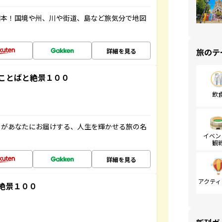
図本！国境や州、川や街道、島など旅気分で地図
旅のテ
詳細を見る
ことばと絶景１００
飲
」があなたにお届けする、人生を輝かせる旅の名
イベン
観
詳細を見る
アクティ
絶景１００