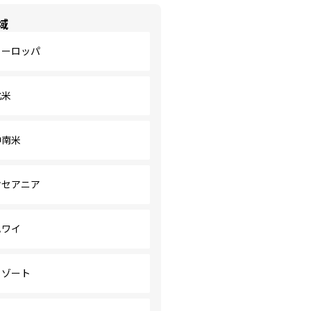
域
ヨーロッパ
北米
中南米
オセアニア
ハワイ
リゾート