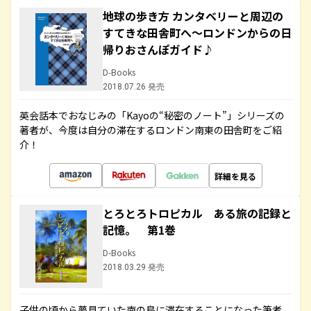
地球の歩き方 カンタベリーと周辺の
すてきな田舎町へ～ロンドンからの日
帰りおさんぽガイド♪
D-Books
2018.07.26 発売
英会話本でおなじみの「Kayoの“秘密のノート”」シリーズの
著者が、今度は自分の滞在するロンドン南東の田舎町をご紹
介！
詳細を見る
とろとろトロピカル ある旅の記録と
記憶。 第1巻
D-Books
2018.03.29 発売
子供の頃から夢見ていた南の島に滞在することになった筆者