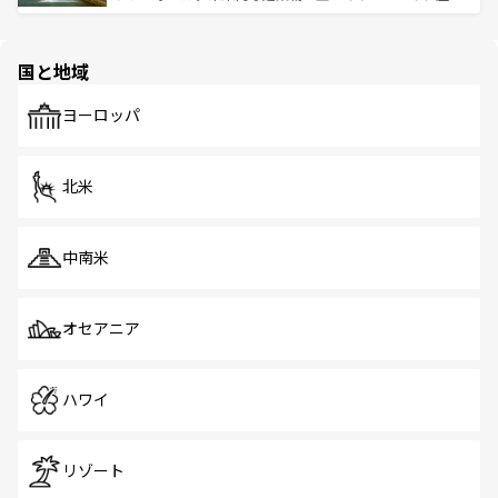
ける。 なお、新着のタイ情報は
コンテンツ一覧
を参照して
そう。 なお、新着の香港情報は
コンテンツ一覧
を参照して
と伝統を感じられるエスニックタウン、多数の緑豊かな公
ほしい。
ほしい。
園や自然保護区など、自然が調和した近代的な景観と文化
の多様性あふれるカラフルな町は、どこを歩いても新しい
国と地域
発見がある。さらに、治安のよさや充実した公共交通機関
も、旅行者にとっては魅力的なポイント。グルメも豊富
で、ホーカーズは地元の風情を楽しめる外せないスポット
ヨーロッパ
だ。訪れる人を飽きさせないシンガポールで、多様な魅力
を体感しよう。 なお、新着のシンガポール情報は
コンテン
ツ一覧
を参照してほしい。
北米
中南米
オセアニア
ハワイ
リゾート