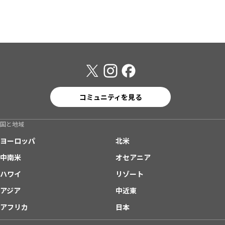
コミュニティを見る
国と地域
ヨーロッパ
北米
中南米
オセアニア
ハワイ
リゾート
アジア
中近東
アフリカ
日本