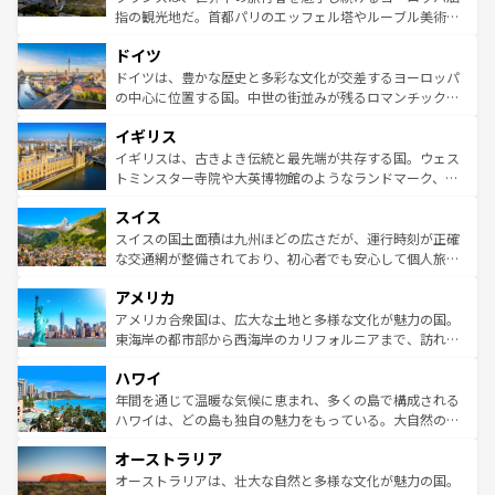
アートに溢れた街角から、地方では古代ローマ遺跡や中世
指の観光地だ。首都パリのエッフェル塔やルーブル美術館
の城塞都市、穏やかなビーチリゾートまで多彩な表情を見
といった象徴的なスポットから、田舎町の古風な美しさま
せる。地方によって風土や気候が異なるスペインはその個
ドイツ
で、幅広い魅力が詰まっている。華麗な宮殿、歴史的な大
性で訪れる人を魅了する。 なお、新着のスペイン情報は
コ
聖堂、美しいビーチ、そして豊かな自然が、訪れる者を心
ドイツは、豊かな歴史と多彩な文化が交差するヨーロッパ
ンテンツ一覧
を参照してほしい。
から魅了する。また、フランスは美食の国としても知ら
の中心に位置する国。中世の街並みが残るロマンチック街
れ、フランス料理はユネスコ無形文化遺産にも登録されて
道から、未来を先取りするようなモダンな都市まで多様な
イギリス
いる。シャンパンの発祥地であるランス、プロヴァンスの
顔を持つこの国は、どこを歩いても飽きることがない。ベ
香り高いラベンダー畑など、多彩な楽しみ方が可能だ。さ
ルリンの文化的活気、バイエルン州のアルプスの絶景、そ
イギリスは、古きよき伝統と最先端が共存する国。ウェス
らに、パリ以外の地域にも魅力が溢れており、どの街角に
してライン川沿いのワイン畑といった風景は必見。ビール
トミンスター寺院や大英博物館のようなランドマーク、歴
も豊かな歴史と文化が息づいている。パリ以外の個性あふ
とソーセージを味わいながら地元の人と過ごす楽しい時間
史ある大学都市、美しい丘陵地帯や牧歌的な風景など、エ
れる地方に足を運ぶとそれぞれで全く異なる文化を体験で
スイス
は、お酒好きな人にはぜひ体験してほしい。 なお、新着の
リアごとに異なる魅力がある。また、優雅なアフタヌーン
きるだろう。 なお、新着のフランス情報は
コンテンツ一覧
ドイツ情報は
コンテンツ一覧
を参照してほしい。
ティー、ビール好きにはたまらない英国パブ、サッカー観
スイスの国土面積は九州ほどの広さだが、運行時刻が正確
を参照してほしい。
戦など、本場だからこそできる体験も豊富。イギリスを旅
な交通網が整備されており、初心者でも安心して個人旅行
して楽しみつくそう。 なお、新着のイギリス情報は
コンテ
を楽しめる。日本同様に時刻表どおりの旅が可能だ。中世
アメリカ
ンツ一覧
を参照してほしい。
の建物がそのまま残る町や、スイスならではのユニークな
博物館もあり、アルプス観光だけでなく町歩きも満喫する
アメリカ合衆国は、広大な土地と多様な文化が魅力の国。
ことができる。国民の所得が高いため物価も高いが、旅行
東海岸の都市部から西海岸のカリフォルニアまで、訪れる
者向けの交通パス提供のサービスもあり、うまく活用すれ
場所ごとに異なる風景と体験が待っている。ニューヨーク
ハワイ
ば市内交通費無料で観光を楽しむこともできる。 なお、新
のような巨大都市は、観光、ショッピング、エンターテイ
着のスイス情報は
コンテンツ一覧
を参照してほしい。
ンメントが詰まった刺激的なスポットだ。一方、アメリカ
年間を通じて温暖な気候に恵まれ、多くの島で構成される
西部には大自然が広がり、グランドキャニオンやイエロー
ハワイは、どの島も独自の魅力をもっている。大自然の神
ストーン国立公園といった絶景が堪能できる。さらに、南
秘を感じたいなら、火山が生み出した壮大な景観を誇るハ
オーストラリア
部のニューオーリンズでは、音楽と美食が融合した独特の
ワイ島は見逃せない。また、定番の観光地といえばオアフ
文化が魅力。旅行者はアメリカの各地域で異なる魅力を楽
島だが、静かな自然を求めるならマウイ島やカウアイ島が
オーストラリアは、壮大な自然と多様な文化が魅力の国。