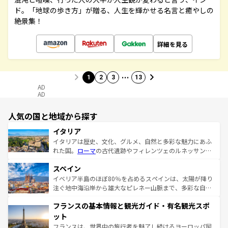
ド。「地球の歩き方」が贈る、人生を輝かせる名言と癒やしの
絶景集！
詳細を見る
…
1
2
3
13
AD
AD
人気の国と地域から探す
イタリア
イタリアは歴史、文化、グルメ、自然と多彩な魅力にあふ
れた国。
ローマ
の古代遺跡やフィレンツェのルネッサンス
美術、ヴェネツィアの運河など、歴史あるスポットはもち
スペイン
ろん、トスカーナの美しい田園風景やアマルフィ海岸の絶
景など、自然景観も見逃せない。観光の合間には、本場の
イベリア半島のほぼ80％を占めるスペインは、太陽が降り
ピザやパスタなど、絶品のイタリア料理を堪能することも
注ぐ地中海沿岸から雄大なピレネー山脈まで、多彩な自然
できる。朝目覚めてから夜眠るまで、すべての瞬間を楽し
と文化が詰まったヨーロッパ屈指の旅行先だ。多様な地域
フランスの基本情報と観光ガイド・有名観光スポ
ませてくれるイタリアで、忘れられない旅をしてみよう！
文化が根付くこの国では、情熱的なフラメンコ、熱気あふ
なお、新着のイタリア情報は
コンテンツ一覧
を参照してほ
れる闘牛、そして美味しいタパスが生活の一部となってい
ット
しい。
る。首都マドリードの洗練された雰囲気や、バルセロナの
フランスは、世界中の旅行者を魅了し続けるヨーロッパ屈