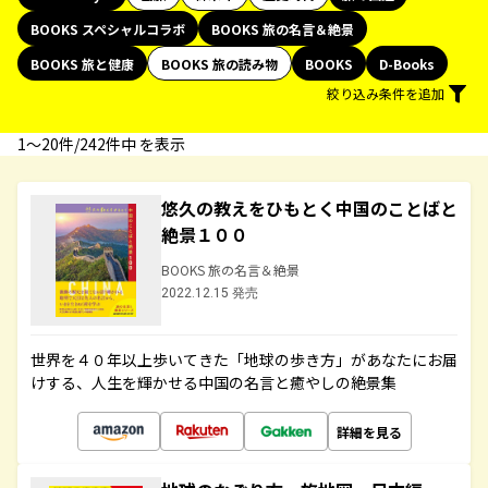
BOOKS スペシャルコラボ
BOOKS 旅の名言＆絶景
BOOKS 旅と健康
BOOKS 旅の読み物
BOOKS
D-Books
絞り込み条件を追加
1〜20件/242件中 を表示
悠久の教えをひもとく中国のことばと
絶景１００
BOOKS 旅の名言＆絶景
2022.12.15 発売
世界を４０年以上歩いてきた「地球の歩き方」があなたにお届
けする、人生を輝かせる中国の名言と癒やしの絶景集
詳細を見る