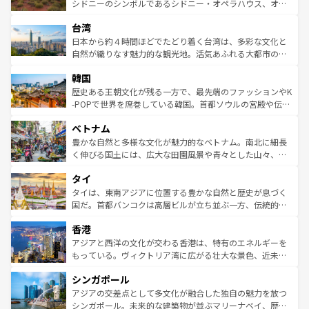
しみながら、その多様性と豊かな歴史を感じることができ
おすすめ。エメラルドグリーンに輝く海をはじめ、豊かな
シドニーのシンボルであるシドニー・オペラハウス、オー
るだろう。車でのロードトリップや列車の旅も、アメリカ
文化や歴史が息づいている。「アロハスピリット」と呼ば
ストラリア東海岸北部に広がる大サンゴ礁地帯グレートバ
ならではの贅沢な旅のスタイルだ。 なお、新着のアメリカ
台湾
れるおもてなしの心で訪れる人々を迎えてくれるハワイの
リアリーフや大陸中央部にそびえるウルル（エアーズロッ
情報は
コンテンツ一覧
を参照してほしい。
人々、おいしいローカルフードやハワイアンミュージッ
ク）、タスマニアの美しい原生林やケアンズの熱帯雨林な
日本から約４時間ほどでたどり着く台湾は、多彩な文化と
ク、伝統的なフラダンスなど、すべてがハワイの魅力を彩
ど、見どころがたくさん。また、カフェやワイン、オージ
自然が織りなす魅力的な観光地。活気あふれる大都市の台
っている。訪れるたびに新しい発見と感動が待っているハ
ービーフなどの食文化も豊かで、美味しいものであふれて
北やノスタルジックな町並みが人気な九份（ジォウフェ
ワイを、存分に味わってほしい。 なお、新着のハワイ情報
韓国
いる。アクティビティも充実しており、サーフィンやダイ
ン）、静ひつな山岳地帯である台湾東部など、都市の喧騒
は
コンテンツ一覧
を参照してほしい。
ビング、ハイキングなど、アウトドア好きにはたまらな
と山間の静けさが共存しており、訪れる人に新しい発見と
歴史ある王朝文化が残る一方で、最先端のファッションやK
い。オーストラリアの多彩な魅力を存分に味わいつくそ
驚きをもたらしてくれる。また、奥深い台湾の食文化も魅
-POPで世界を席巻している韓国。首都ソウルの宮殿や伝統
う。 なお、新着のオーストラリア情報は
コンテンツ一覧
を
力で、夜市などの屋台グルメから高級料理、ヘルシーで美
家屋が並ぶエリアでは韓国の歴史と文化に浸ることがで
参照してほしい。
ベトナム
容にもいいと評判のスイーツなど、バラエティ豊かな料理
き、地方に足を延ばせば四季折々の自然美を楽しむことが
が味わえる。 なお、新着の台湾情報は
コンテンツ一覧
を参
できる。そして、キムチや焼肉、絶品のストリートフード
豊かな自然と多様な文化が魅力的なベトナム。南北に細長
照してほしい。
まで、さまざまな韓国料理が待っている。夜には、韓国な
く伸びる国土には、広大な田園風景や青々とした山々、世
らではのナイトライフも堪能できる。あたたかいホスピタ
界遺産に登録された壮大な自然景観が点在し、都市部では
タイ
リティに包まれながら、韓国の多彩な魅力を心ゆくまで味
急速な発展と共に伝統が息づく。ハノイの古い町並みやホ
わってみてほしい。 なお、新着の韓国情報は
コンテンツ一
ーチミン市のフランス統治時代の建物も、独特の雰囲気を
タイは、東南アジアに位置する豊かな自然と歴史が息づく
覧
を参照してほしい。
醸し出している。また、バラエティの豊かさとおいしさで
国だ。首都バンコクは高層ビルが立ち並ぶ一方、伝統的な
世界中の食通を魅了してやまないベトナム料理も魅力のひ
寺院や市場がいたるところに点在し、古きよき文化と現代
香港
とつ。フォーやバインミー、ベトナムコーヒーなどは、ぜ
の活気が交差している。北部ではチェンマイなどの山岳地
ひ現地で味わいたい。どの地域を訪れてもあたたかい人々
帯で自然と触れ合い、南部ではプーケットやクラビの美し
アジアと西洋の文化が交わる香港は、特有のエネルギーを
が旅行者を迎えてくれるので、きっと忘れられない旅にな
いビーチでリゾート気分を楽しむことができる。タイ料理
もっている。ヴィクトリア湾に広がる壮大な景色、近未来
るはずだ。 なお、新着のベトナム情報は
コンテンツ一覧
を
は世界的に有名で、屋台から高級レストランまで味覚を刺
的なアートスポット、そして歴史と現代が融合した町並
参照してほしい。
シンガポール
激する。気候は一年中温暖で、どの季節にも異なる楽しみ
み、どこを訪れても感動するはず。観光スポットが密集し
が待っている。親しみやすいタイの人々、仏教を中心とし
ており、効率よく見どころを回れるのも魅力。息をのむよ
アジアの交差点として多文化が融合した独自の魅力を放つ
た文化、そして多様な観光資源が、訪れる旅人を魅了し続
うな絶景から文化的な体験まで、香港を存分に楽しみ尽く
シンガポール。未来的な建築物が並ぶマリーナベイ、歴史