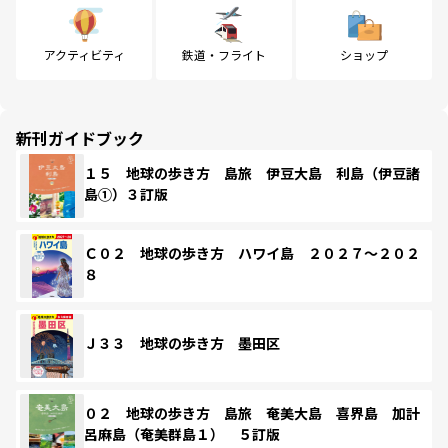
アクティビティ
鉄道・フライト
ショップ
新刊ガイドブック
１５ 地球の歩き方 島旅 伊豆大島 利島（伊豆諸
島①）３訂版
Ｃ０２ 地球の歩き方 ハワイ島 ２０２７～２０２
８
Ｊ３３ 地球の歩き方 墨田区
０２ 地球の歩き方 島旅 奄美大島 喜界島 加計
呂麻島（奄美群島１） ５訂版