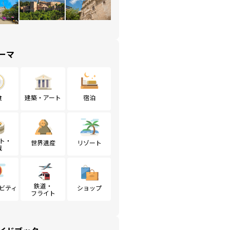
ーマ
食
建築・アート
宿泊
ト・
世界遺産
リゾート
戦
鉄道・
ビティ
ショップ
フライト