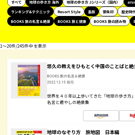
すべて
地球の歩き方 海外
地球の歩き方 Jシリーズ（国内）
aru
ランキング&テクニック
Resort Style
島旅
御朱印
歴史時
BOOKS 旅の名言＆絶景
BOOKS 旅と健康
BOOKS 旅の読み物
1〜20件/245件中 を表示
悠久の教えをひもとく中国のことばと絶
BOOKS 旅の名言＆絶景
2022.12.15 発売
世界を４０年以上歩いてきた「地球の歩き方
名言と癒やしの絶景集
地球のなぞり方 旅地図 日本編