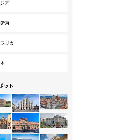
アジア
中近東
アフリカ
日本
ポット