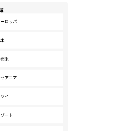
域
ヨーロッパ
北米
中南米
オセアニア
ハワイ
リゾート