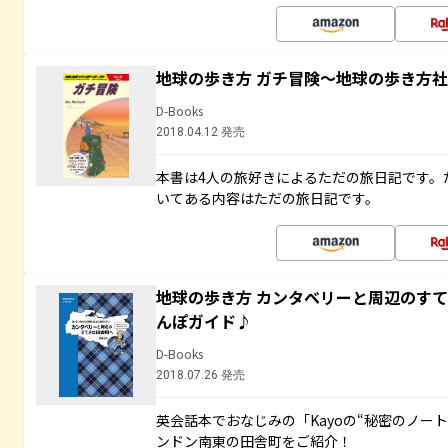
地球の歩き方 ガチ冒険～地球の歩き方
D-Books
2018.04.12 発売
本書は4人の旅好きによるただの旅日記です。
いてある内容はただの旅日記です。
地球の歩き方 カンタベリーと周辺のす
んぽガイド♪
D-Books
2018.07.26 発売
英会話本でおなじみの「Kayoの“秘密のノー
ンドン南東の田舎町をご紹介！