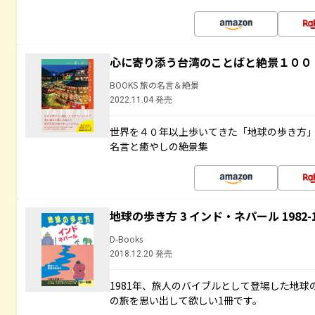
心に寄り添う台湾のことばと絶景１００
BOOKS 旅の名言＆絶景
2022.11.04 発売
世界を４０年以上歩いてきた「地球の歩き方
名言と癒やしの絶景集
地球の歩き方 3 インド・ネパール 1982
D-Books
2018.12.20 発売
1981年、旅人のバイブルとして登場した地
の旅を思い出して欲しい1冊です。