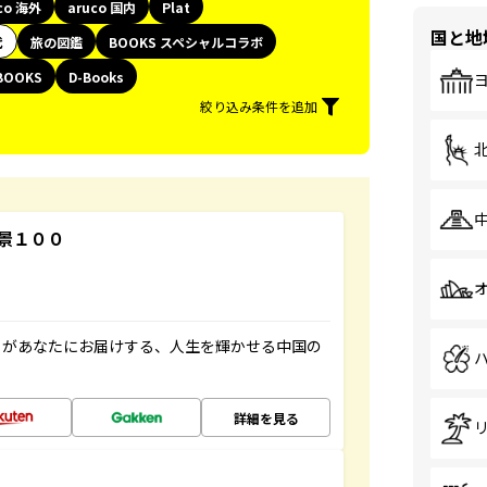
co 海外
aruco 国内
Plat
国と地
代
旅の図鑑
BOOKS スペシャルコラボ
BOOKS
D-Books
絞り込み条件を追加
景１００
」があなたにお届けする、人生を輝かせる中国の
詳細を見る