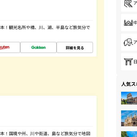
図本！観光名所や橋、川、湖、半島など旅気分で
詳細を見る
人気ス
図本！国境や州、川や街道、島など旅気分で地図