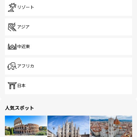
リゾート
アジア
中近東
アフリカ
日本
人気スポット