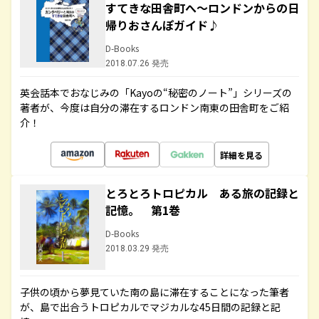
すてきな田舎町へ～ロンドンからの日
帰りおさんぽガイド♪
D-Books
2018.07.26 発売
英会話本でおなじみの「Kayoの“秘密のノート”」シリーズの
著者が、今度は自分の滞在するロンドン南東の田舎町をご紹
介！
詳細を見る
とろとろトロピカル ある旅の記録と
記憶。 第1巻
D-Books
2018.03.29 発売
子供の頃から夢見ていた南の島に滞在することになった筆者
が、島で出合うトロピカルでマジカルな45日間の記録と記