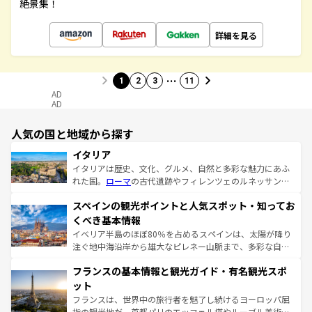
絶景集！
詳細を見る
…
1
2
3
11
AD
AD
人気の国と地域から探す
イタリア
イタリアは歴史、文化、グルメ、自然と多彩な魅力にあふ
れた国。
ローマ
の古代遺跡やフィレンツェのルネッサンス
美術、ヴェネツィアの運河など、歴史あるスポットはもち
スペインの観光ポイントと人気スポット・知ってお
ろん、トスカーナの美しい田園風景やアマルフィ海岸の絶
景など、自然景観も見逃せない。観光の合間には、本場の
くべき基本情報
ピザやパスタなど、絶品のイタリア料理を堪能することも
イベリア半島のほぼ80％を占めるスペインは、太陽が降り
できる。朝目覚めてから夜眠るまで、すべての瞬間を楽し
注ぐ地中海沿岸から雄大なピレネー山脈まで、多彩な自然
ませてくれるイタリアで、忘れられない旅をしてみよう！
と文化が詰まったヨーロッパ屈指の旅行先だ。多様な地域
なお、新着のイタリア情報は
コンテンツ一覧
を参照してほ
フランスの基本情報と観光ガイド・有名観光スポ
文化が根付くこの国では、情熱的なフラメンコ、熱気あふ
しい。
れる闘牛、そして美味しいタパスが生活の一部となってい
ット
る。首都マドリードの洗練された雰囲気や、バルセロナの
フランスは、世界中の旅行者を魅了し続けるヨーロッパ屈
アートに溢れた街角から、地方では古代ローマ遺跡や中世
指の観光地だ。首都パリのエッフェル塔やルーブル美術館