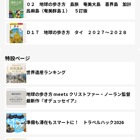
０２ 地球の歩き方 島旅 奄美大島 喜界島 加計
呂麻島（奄美群島１） ５訂版
Ｄ１７ 地球の歩き方 タイ ２０２７～２０２８
特設ページ
世界遺産ランキング
地球の歩き方 meets クリストファー・ノーラン監督
最新作『オデュッセイア』
準備も滞在もスマートに！ トラベルハック2026