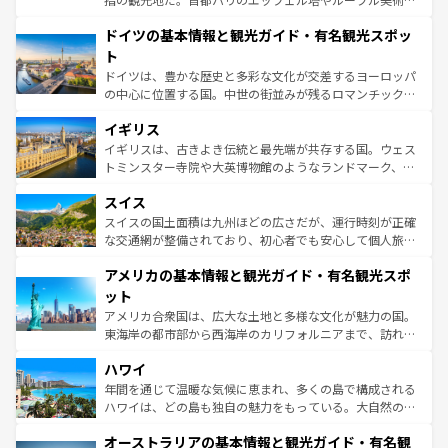
の城塞都市、穏やかなビーチリゾートまで多彩な表情を見
といった象徴的なスポットから、田舎町の古風な美しさま
せる。地方によって風土や気候が異なるスペインはその個
ドイツの基本情報と観光ガイド・有名観光スポッ
で、幅広い魅力が詰まっている。華麗な宮殿、歴史的な大
性で訪れる人を魅了する。 なお、新着のスペイン情報は
コ
聖堂、美しいビーチ、そして豊かな自然が、訪れる者を心
ト
ンテンツ一覧
を参照してほしい。
から魅了する。また、フランスは美食の国としても知ら
ドイツは、豊かな歴史と多彩な文化が交差するヨーロッパ
れ、フランス料理はユネスコ無形文化遺産にも登録されて
の中心に位置する国。中世の街並みが残るロマンチック街
いる。シャンパンの発祥地であるランス、プロヴァンスの
道から、未来を先取りするようなモダンな都市まで多様な
香り高いラベンダー畑など、多彩な楽しみ方が可能だ。さ
イギリス
顔を持つこの国は、どこを歩いても飽きることがない。ベ
らに、パリ以外の地域にも魅力が溢れており、どの街角に
ルリンの文化的活気、バイエルン州のアルプスの絶景、そ
イギリスは、古きよき伝統と最先端が共存する国。ウェス
も豊かな歴史と文化が息づいている。パリ以外の個性あふ
してライン川沿いのワイン畑といった風景は必見。ビール
トミンスター寺院や大英博物館のようなランドマーク、歴
れる地方に足を運ぶとそれぞれで全く異なる文化を体験で
とソーセージを味わいながら地元の人と過ごす楽しい時間
史ある大学都市、美しい丘陵地帯や牧歌的な風景など、エ
きるだろう。 なお、新着のフランス情報は
コンテンツ一覧
スイス
は、お酒好きな人にはぜひ体験してほしい。 なお、新着の
リアごとに異なる魅力がある。また、優雅なアフタヌーン
を参照してほしい。
ドイツ情報は
コンテンツ一覧
を参照してほしい。
ティー、ビール好きにはたまらない英国パブ、サッカー観
スイスの国土面積は九州ほどの広さだが、運行時刻が正確
戦など、本場だからこそできる体験も豊富。イギリスを旅
な交通網が整備されており、初心者でも安心して個人旅行
して楽しみつくそう。 なお、新着のイギリス情報は
コンテ
を楽しめる。日本同様に時刻表どおりの旅が可能だ。中世
アメリカの基本情報と観光ガイド・有名観光スポ
ンツ一覧
を参照してほしい。
の建物がそのまま残る町や、スイスならではのユニークな
博物館もあり、アルプス観光だけでなく町歩きも満喫する
ット
ことができる。国民の所得が高いため物価も高いが、旅行
アメリカ合衆国は、広大な土地と多様な文化が魅力の国。
者向けの交通パス提供のサービスもあり、うまく活用すれ
東海岸の都市部から西海岸のカリフォルニアまで、訪れる
ば市内交通費無料で観光を楽しむこともできる。 なお、新
場所ごとに異なる風景と体験が待っている。ニューヨーク
着のスイス情報は
コンテンツ一覧
を参照してほしい。
ハワイ
のような巨大都市は、観光、ショッピング、エンターテイ
ンメントが詰まった刺激的なスポットだ。一方、アメリカ
年間を通じて温暖な気候に恵まれ、多くの島で構成される
西部には大自然が広がり、グランドキャニオンやイエロー
ハワイは、どの島も独自の魅力をもっている。大自然の神
ストーン国立公園といった絶景が堪能できる。さらに、南
秘を感じたいなら、火山が生み出した壮大な景観を誇るハ
オーストラリアの基本情報と観光ガイド・有名観
部のニューオーリンズでは、音楽と美食が融合した独特の
ワイ島は見逃せない。また、定番の観光地といえばオアフ