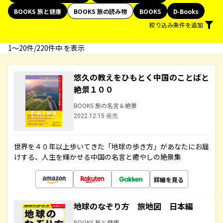
BOOKS 旅と健康
BOOKS 旅の読み物
BOOKS
D-Books
絞り込み条件を追加
1〜20件/220件中 を表示
悠久の教えをひもとく中国のことばと
絶景１００
BOOKS 旅の名言＆絶景
2022.12.15 発売
世界を４０年以上歩いてきた「地球の歩き方」があなたにお届
けする、人生を輝かせる中国の名言と癒やしの絶景集
詳細を見る
地球のなぞり方 旅地図 日本編
BOOKS 旅と健康