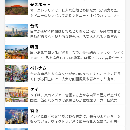
文化が魅力。旅行者はアメリカの各地域で異なる魅力を楽
島だが、静かな自然を求めるならマウイ島やカウアイ島が
光スポット
しみながら、その多様性と豊かな歴史を感じることができ
おすすめ。エメラルドグリーンに輝く海をはじめ、豊かな
オーストラリアは、壮大な自然と多様な文化が魅力の国。
るだろう。車でのロードトリップや列車の旅も、アメリカ
文化や歴史が息づいている。「アロハスピリット」と呼ば
シドニーのシンボルであるシドニー・オペラハウス、オー
ならではの贅沢な旅のスタイルだ。 なお、新着のアメリカ
れるおもてなしの心で訪れる人々を迎えてくれるハワイの
ストラリア東海岸北部に広がる大サンゴ礁地帯グレートバ
情報は
コンテンツ一覧
を参照してほしい。
人々、おいしいローカルフードやハワイアンミュージッ
台湾
リアリーフや大陸中央部にそびえるウルル（エアーズロッ
ク、伝統的なフラダンスなど、すべてがハワイの魅力を彩
ク）、タスマニアの美しい原生林やケアンズの熱帯雨林な
日本から約４時間ほどでたどり着く台湾は、多彩な文化と
っている。訪れるたびに新しい発見と感動が待っているハ
ど、見どころがたくさん。また、カフェやワイン、オージ
自然が織りなす魅力的な観光地。活気あふれる大都市の台
ワイを、存分に味わってほしい。 なお、新着のハワイ情報
ービーフなどの食文化も豊かで、美味しいものであふれて
北やノスタルジックな町並みが人気な九份（ジォウフェ
は
コンテンツ一覧
を参照してほしい。
韓国
いる。アクティビティも充実しており、サーフィンやダイ
ン）、静ひつな山岳地帯である台湾東部など、都市の喧騒
ビング、ハイキングなど、アウトドア好きにはたまらな
と山間の静けさが共存しており、訪れる人に新しい発見と
歴史ある王朝文化が残る一方で、最先端のファッションやK
い。オーストラリアの多彩な魅力を存分に味わいつくそ
驚きをもたらしてくれる。また、奥深い台湾の食文化も魅
-POPで世界を席巻している韓国。首都ソウルの宮殿や伝統
う。 なお、新着のオーストラリア情報は
コンテンツ一覧
を
力で、夜市などの屋台グルメから高級料理、ヘルシーで美
家屋が並ぶエリアでは韓国の歴史と文化に浸ることがで
参照してほしい。
ベトナム
容にもいいと評判のスイーツなど、バラエティ豊かな料理
き、地方に足を延ばせば四季折々の自然美を楽しむことが
が味わえる。 なお、新着の台湾情報は
コンテンツ一覧
を参
できる。そして、キムチや焼肉、絶品のストリートフード
豊かな自然と多様な文化が魅力的なベトナム。南北に細長
照してほしい。
まで、さまざまな韓国料理が待っている。夜には、韓国な
く伸びる国土には、広大な田園風景や青々とした山々、世
らではのナイトライフも堪能できる。あたたかいホスピタ
界遺産に登録された壮大な自然景観が点在し、都市部では
タイ
リティに包まれながら、韓国の多彩な魅力を心ゆくまで味
急速な発展と共に伝統が息づく。ハノイの古い町並みやホ
わってみてほしい。 なお、新着の韓国情報は
コンテンツ一
ーチミン市のフランス統治時代の建物も、独特の雰囲気を
タイは、東南アジアに位置する豊かな自然と歴史が息づく
覧
を参照してほしい。
醸し出している。また、バラエティの豊かさとおいしさで
国だ。首都バンコクは高層ビルが立ち並ぶ一方、伝統的な
世界中の食通を魅了してやまないベトナム料理も魅力のひ
寺院や市場がいたるところに点在し、古きよき文化と現代
香港
とつ。フォーやバインミー、ベトナムコーヒーなどは、ぜ
の活気が交差している。北部ではチェンマイなどの山岳地
ひ現地で味わいたい。どの地域を訪れてもあたたかい人々
帯で自然と触れ合い、南部ではプーケットやクラビの美し
アジアと西洋の文化が交わる香港は、特有のエネルギーを
が旅行者を迎えてくれるので、きっと忘れられない旅にな
いビーチでリゾート気分を楽しむことができる。タイ料理
もっている。ヴィクトリア湾に広がる壮大な景色、近未来
るはずだ。 なお、新着のベトナム情報は
コンテンツ一覧
を
は世界的に有名で、屋台から高級レストランまで味覚を刺
的なアートスポット、そして歴史と現代が融合した町並