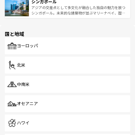
参照してほしい。
シンガポール
激する。気候は一年中温暖で、どの季節にも異なる楽しみ
み、どこを訪れても感動するはず。観光スポットが密集し
が待っている。親しみやすいタイの人々、仏教を中心とし
ており、効率よく見どころを回れるのも魅力。息をのむよ
アジアの交差点として多文化が融合した独自の魅力を放つ
た文化、そして多様な観光資源が、訪れる旅人を魅了し続
うな絶景から文化的な体験まで、香港を存分に楽しみ尽く
シンガポール。未来的な建築物が並ぶマリーナベイ、歴史
ける。 なお、新着のタイ情報は
コンテンツ一覧
を参照して
そう。 なお、新着の香港情報は
コンテンツ一覧
を参照して
と伝統を感じられるエスニックタウン、多数の緑豊かな公
ほしい。
ほしい。
園や自然保護区など、自然が調和した近代的な景観と文化
の多様性あふれるカラフルな町は、どこを歩いても新しい
国と地域
発見がある。さらに、治安のよさや充実した公共交通機関
も、旅行者にとっては魅力的なポイント。グルメも豊富
で、ホーカーズは地元の風情を楽しめる外せないスポット
ヨーロッパ
だ。訪れる人を飽きさせないシンガポールで、多様な魅力
を体感しよう。 なお、新着のシンガポール情報は
コンテン
ツ一覧
を参照してほしい。
北米
中南米
オセアニア
ハワイ