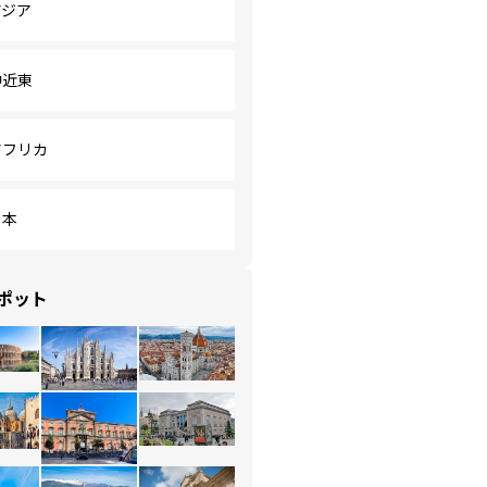
アジア
中近東
アフリカ
日本
ポット