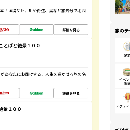
図本！国境や州、川や街道、島など旅気分で地図
旅のテ
詳細を見る
ことばと絶景１００
飲
」があなたにお届けする、人生を輝かせる旅の名
イベン
観
詳細を見る
アクティ
絶景１００