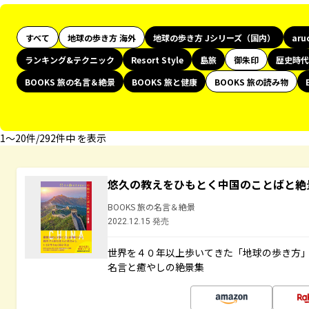
すべて
地球の歩き方 海外
地球の歩き方 Jシリーズ（国内）
aru
ランキング&テクニック
Resort Style
島旅
御朱印
歴史時代
BOOKS 旅の名言＆絶景
BOOKS 旅と健康
BOOKS 旅の読み物
1〜20件/292件中 を表示
悠久の教えをひもとく中国のことばと絶
BOOKS 旅の名言＆絶景
2022.12.15 発売
世界を４０年以上歩いてきた「地球の歩き方
名言と癒やしの絶景集