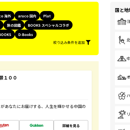
国と地
co 海外
aruco 国内
Plat
旅の図鑑
BOOKS スペシャルコラボ
BOOKS
D-Books
絞り込み条件を追加
景１００
」があなたにお届けする、人生を輝かせる中国の
詳細を見る