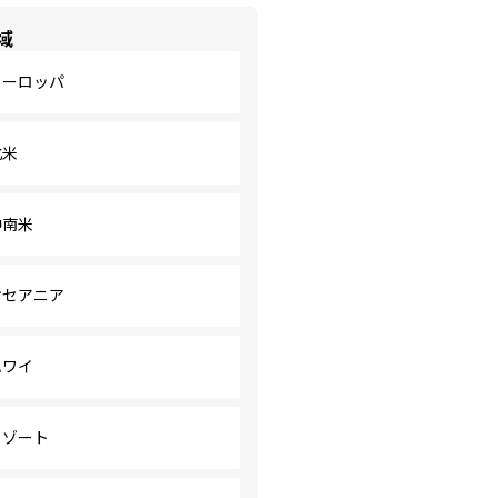
域
ヨーロッパ
北米
中南米
オセアニア
ハワイ
リゾート