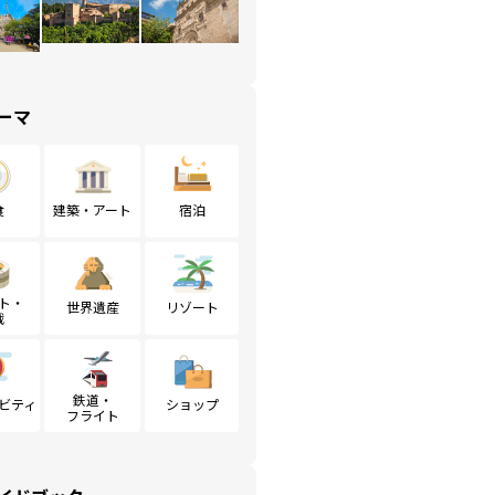
ーマ
食
建築・アート
宿泊
ト・
世界遺産
リゾート
戦
鉄道・
ビティ
ショップ
フライト