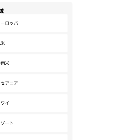
域
ヨーロッパ
北米
中南米
オセアニア
ハワイ
リゾート