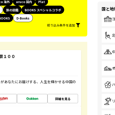
co 海外
aruco 国内
Plat
国と地
旅の図鑑
BOOKS スペシャルコラボ
BOOKS
D-Books
絞り込み条件を追加
景１００
」があなたにお届けする、人生を輝かせる中国の
詳細を見る