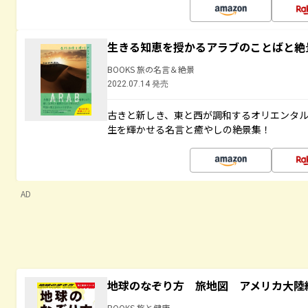
生きる知恵を授かるアラブのことばと絶
BOOKS 旅の名言＆絶景
2022.07.14 発売
古きと新しき、東と西が調和するオリエンタ
生を輝かせる名言と癒やしの絶景集！
AD
地球のなぞり方 旅地図 アメリカ大陸
BOOKS 旅と健康