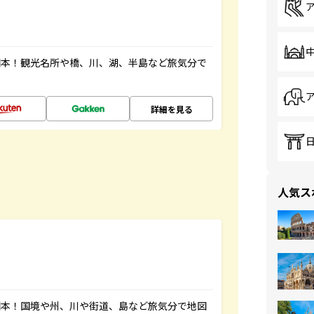
図本！観光名所や橋、川、湖、半島など旅気分で
詳細を見る
人気ス
図本！国境や州、川や街道、島など旅気分で地図