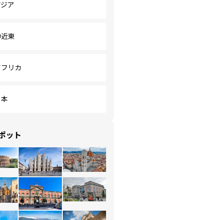
アジア
中近東
アフリカ
日本
ポット