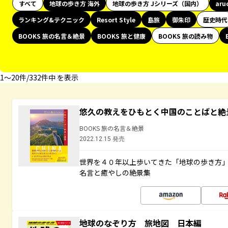
すべて
地球の歩き方 海外
地球の歩き方 Jシリーズ（国内）
aru
ランキング&テクニック
Resort Style
島旅
御朱印
歴史時代
BOOKS 旅の名言＆絶景
BOOKS 旅と健康
BOOKS 旅の読み物
1〜20件/332件中 を表示
悠久の教えをひもとく中国のことばと絶
BOOKS 旅の名言＆絶景
2022.12.15 発売
世界を４０年以上歩いてきた「地球の歩き方
名言と癒やしの絶景集
地球のなぞり方 旅地図 日本編