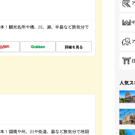
図本！観光名所や橋、川、湖、半島など旅気分で
詳細を見る
人気ス
図本！国境や州、川や街道、島など旅気分で地図