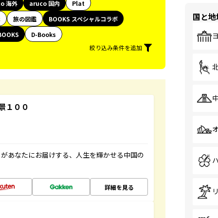
co 海外
aruco 国内
Plat
国と地
代
旅の図鑑
BOOKS スペシャルコラボ
BOOKS
D-Books
絞り込み条件を追加
景１００
」があなたにお届けする、人生を輝かせる中国の
詳細を見る