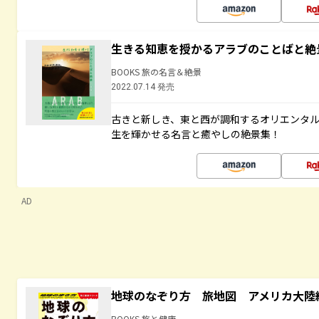
生きる知恵を授かるアラブのことばと絶
BOOKS 旅の名言＆絶景
2022.07.14 発売
古きと新しき、東と西が調和するオリエンタ
生を輝かせる名言と癒やしの絶景集！
AD
地球のなぞり方 旅地図 アメリカ大陸
BOOKS 旅と健康