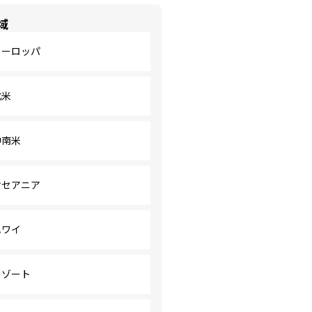
域
ヨーロッパ
北米
中南米
オセアニア
ハワイ
リゾート