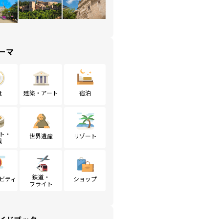
ーマ
食
建築・アート
宿泊
ト・
世界遺産
リゾート
戦
鉄道・
ビティ
ショップ
フライト