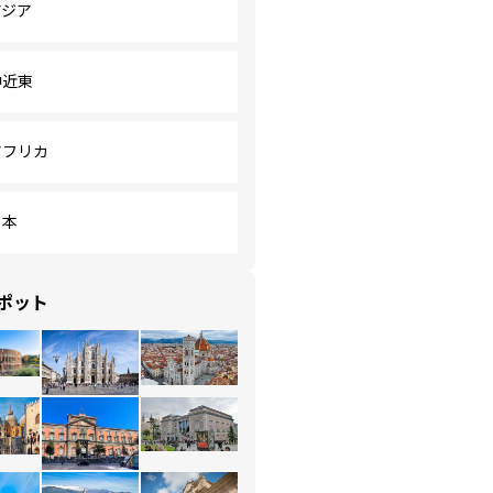
アジア
中近東
アフリカ
日本
ポット