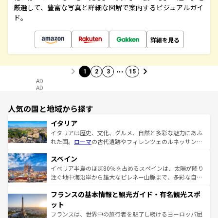
厳選して、豊富な写真と詳細な図解で案内するビジュアルガイ
ド。
詳細を見る
…
1
2
3
15
AD
AD
人気の国と地域から探す
イタリア
イタリアは歴史、文化、グルメ、自然と多彩な魅力にあふ
れた国。
ローマ
の古代遺跡やフィレンツェのルネッサンス
美術、ヴェネツィアの運河など、歴史あるスポットはもち
スペイン
ろん、トスカーナの美しい田園風景やアマルフィ海岸の絶
景など、自然景観も見逃せない。観光の合間には、本場の
イベリア半島のほぼ80％を占めるスペインは、太陽が降り
ピザやパスタなど、絶品のイタリア料理を堪能することも
注ぐ地中海沿岸から雄大なピレネー山脈まで、多彩な自然
できる。朝目覚めてから夜眠るまで、すべての瞬間を楽し
と文化が詰まったヨーロッパ屈指の旅行先だ。多様な地域
フランスの基本情報と観光ガイド・有名観光スポ
ませてくれるイタリアで、忘れられない旅をしてみよう！
文化が根付くこの国では、情熱的なフラメンコ、熱気あふ
なお、新着のイタリア情報は
コンテンツ一覧
を参照してほ
れる闘牛、そして美味しいタパスが生活の一部となってい
ット
しい。
る。首都マドリードの洗練された雰囲気や、バルセロナの
フランスは、世界中の旅行者を魅了し続けるヨーロッパ屈