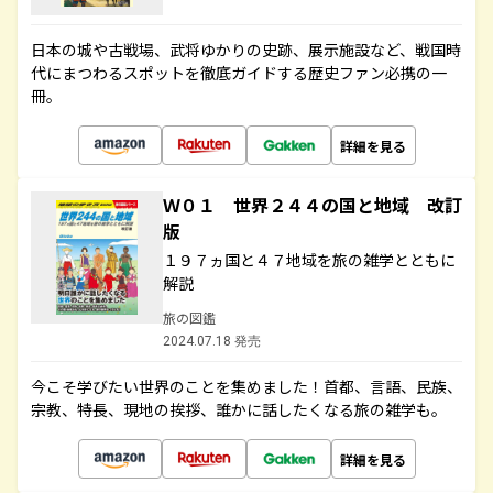
日本の城や古戦場、武将ゆかりの史跡、展示施設など、戦国時
代にまつわるスポットを徹底ガイドする歴史ファン必携の一
冊。
詳細を見る
Ｗ０１ 世界２４４の国と地域 改訂
版
１９７ヵ国と４７地域を旅の雑学とともに
解説
旅の図鑑
2024.07.18 発売
今こそ学びたい世界のことを集めました！首都、言語、民族、
宗教、特長、現地の挨拶、誰かに話したくなる旅の雑学も。
詳細を見る