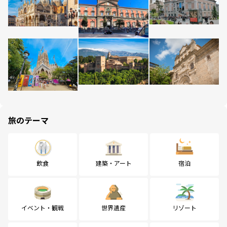
旅のテーマ
飲食
建築・アート
宿泊
イベント・観戦
世界遺産
リゾート