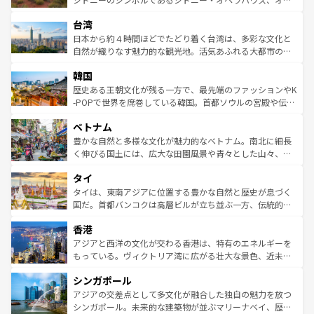
るだろう。車でのロードトリップや列車の旅も、アメリカ
文化や歴史が息づいている。「アロハスピリット」と呼ば
ストラリア東海岸北部に広がる大サンゴ礁地帯グレートバ
ならではの贅沢な旅のスタイルだ。 なお、新着のアメリカ
台湾
れるおもてなしの心で訪れる人々を迎えてくれるハワイの
リアリーフや大陸中央部にそびえるウルル（エアーズロッ
情報は
コンテンツ一覧
を参照してほしい。
人々、おいしいローカルフードやハワイアンミュージッ
ク）、タスマニアの美しい原生林やケアンズの熱帯雨林な
日本から約４時間ほどでたどり着く台湾は、多彩な文化と
ク、伝統的なフラダンスなど、すべてがハワイの魅力を彩
ど、見どころがたくさん。また、カフェやワイン、オージ
自然が織りなす魅力的な観光地。活気あふれる大都市の台
っている。訪れるたびに新しい発見と感動が待っているハ
ービーフなどの食文化も豊かで、美味しいものであふれて
北やノスタルジックな町並みが人気な九份（ジォウフェ
ワイを、存分に味わってほしい。 なお、新着のハワイ情報
韓国
いる。アクティビティも充実しており、サーフィンやダイ
ン）、静ひつな山岳地帯である台湾東部など、都市の喧騒
は
コンテンツ一覧
を参照してほしい。
ビング、ハイキングなど、アウトドア好きにはたまらな
と山間の静けさが共存しており、訪れる人に新しい発見と
歴史ある王朝文化が残る一方で、最先端のファッションやK
い。オーストラリアの多彩な魅力を存分に味わいつくそ
驚きをもたらしてくれる。また、奥深い台湾の食文化も魅
-POPで世界を席巻している韓国。首都ソウルの宮殿や伝統
う。 なお、新着のオーストラリア情報は
コンテンツ一覧
を
力で、夜市などの屋台グルメから高級料理、ヘルシーで美
家屋が並ぶエリアでは韓国の歴史と文化に浸ることがで
参照してほしい。
ベトナム
容にもいいと評判のスイーツなど、バラエティ豊かな料理
き、地方に足を延ばせば四季折々の自然美を楽しむことが
が味わえる。 なお、新着の台湾情報は
コンテンツ一覧
を参
できる。そして、キムチや焼肉、絶品のストリートフード
豊かな自然と多様な文化が魅力的なベトナム。南北に細長
照してほしい。
まで、さまざまな韓国料理が待っている。夜には、韓国な
く伸びる国土には、広大な田園風景や青々とした山々、世
らではのナイトライフも堪能できる。あたたかいホスピタ
界遺産に登録された壮大な自然景観が点在し、都市部では
タイ
リティに包まれながら、韓国の多彩な魅力を心ゆくまで味
急速な発展と共に伝統が息づく。ハノイの古い町並みやホ
わってみてほしい。 なお、新着の韓国情報は
コンテンツ一
ーチミン市のフランス統治時代の建物も、独特の雰囲気を
タイは、東南アジアに位置する豊かな自然と歴史が息づく
覧
を参照してほしい。
醸し出している。また、バラエティの豊かさとおいしさで
国だ。首都バンコクは高層ビルが立ち並ぶ一方、伝統的な
世界中の食通を魅了してやまないベトナム料理も魅力のひ
寺院や市場がいたるところに点在し、古きよき文化と現代
香港
とつ。フォーやバインミー、ベトナムコーヒーなどは、ぜ
の活気が交差している。北部ではチェンマイなどの山岳地
ひ現地で味わいたい。どの地域を訪れてもあたたかい人々
帯で自然と触れ合い、南部ではプーケットやクラビの美し
アジアと西洋の文化が交わる香港は、特有のエネルギーを
が旅行者を迎えてくれるので、きっと忘れられない旅にな
いビーチでリゾート気分を楽しむことができる。タイ料理
もっている。ヴィクトリア湾に広がる壮大な景色、近未来
るはずだ。 なお、新着のベトナム情報は
コンテンツ一覧
を
は世界的に有名で、屋台から高級レストランまで味覚を刺
的なアートスポット、そして歴史と現代が融合した町並
参照してほしい。
シンガポール
激する。気候は一年中温暖で、どの季節にも異なる楽しみ
み、どこを訪れても感動するはず。観光スポットが密集し
が待っている。親しみやすいタイの人々、仏教を中心とし
ており、効率よく見どころを回れるのも魅力。息をのむよ
アジアの交差点として多文化が融合した独自の魅力を放つ
た文化、そして多様な観光資源が、訪れる旅人を魅了し続
うな絶景から文化的な体験まで、香港を存分に楽しみ尽く
シンガポール。未来的な建築物が並ぶマリーナベイ、歴史