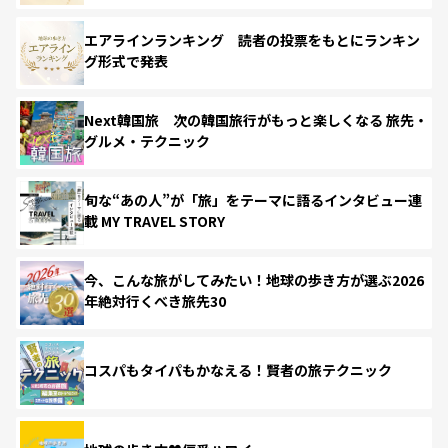
エアラインランキング 読者の投票をもとにランキン
グ形式で発表
Next韓国旅 次の韓国旅行がもっと楽しくなる 旅先・
グルメ・テクニック
旬な“あの人”が「旅」をテーマに語るインタビュー連
載 MY TRAVEL STORY
今、こんな旅がしてみたい！地球の歩き方が選ぶ2026
年絶対行くべき旅先30
コスパもタイパもかなえる！賢者の旅テクニック