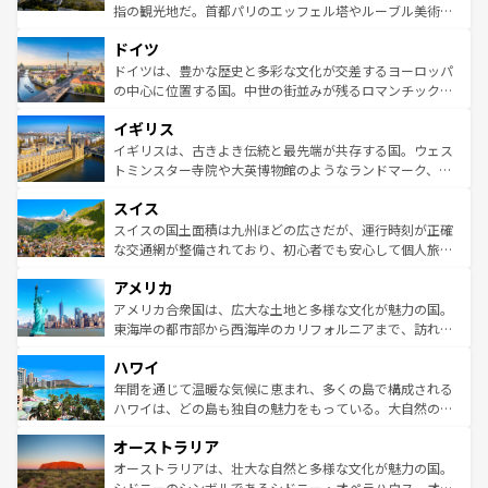
アートに溢れた街角から、地方では古代ローマ遺跡や中世
指の観光地だ。首都パリのエッフェル塔やルーブル美術館
の城塞都市、穏やかなビーチリゾートまで多彩な表情を見
といった象徴的なスポットから、田舎町の古風な美しさま
せる。地方によって風土や気候が異なるスペインはその個
ドイツ
で、幅広い魅力が詰まっている。華麗な宮殿、歴史的な大
性で訪れる人を魅了する。 なお、新着のスペイン情報は
コ
聖堂、美しいビーチ、そして豊かな自然が、訪れる者を心
ドイツは、豊かな歴史と多彩な文化が交差するヨーロッパ
ンテンツ一覧
を参照してほしい。
から魅了する。また、フランスは美食の国としても知ら
の中心に位置する国。中世の街並みが残るロマンチック街
れ、フランス料理はユネスコ無形文化遺産にも登録されて
道から、未来を先取りするようなモダンな都市まで多様な
イギリス
いる。シャンパンの発祥地であるランス、プロヴァンスの
顔を持つこの国は、どこを歩いても飽きることがない。ベ
香り高いラベンダー畑など、多彩な楽しみ方が可能だ。さ
ルリンの文化的活気、バイエルン州のアルプスの絶景、そ
イギリスは、古きよき伝統と最先端が共存する国。ウェス
らに、パリ以外の地域にも魅力が溢れており、どの街角に
してライン川沿いのワイン畑といった風景は必見。ビール
トミンスター寺院や大英博物館のようなランドマーク、歴
も豊かな歴史と文化が息づいている。パリ以外の個性あふ
とソーセージを味わいながら地元の人と過ごす楽しい時間
史ある大学都市、美しい丘陵地帯や牧歌的な風景など、エ
れる地方に足を運ぶとそれぞれで全く異なる文化を体験で
スイス
は、お酒好きな人にはぜひ体験してほしい。 なお、新着の
リアごとに異なる魅力がある。また、優雅なアフタヌーン
きるだろう。 なお、新着のフランス情報は
コンテンツ一覧
ドイツ情報は
コンテンツ一覧
を参照してほしい。
ティー、ビール好きにはたまらない英国パブ、サッカー観
スイスの国土面積は九州ほどの広さだが、運行時刻が正確
を参照してほしい。
戦など、本場だからこそできる体験も豊富。イギリスを旅
な交通網が整備されており、初心者でも安心して個人旅行
して楽しみつくそう。 なお、新着のイギリス情報は
コンテ
を楽しめる。日本同様に時刻表どおりの旅が可能だ。中世
アメリカ
ンツ一覧
を参照してほしい。
の建物がそのまま残る町や、スイスならではのユニークな
博物館もあり、アルプス観光だけでなく町歩きも満喫する
アメリカ合衆国は、広大な土地と多様な文化が魅力の国。
ことができる。国民の所得が高いため物価も高いが、旅行
東海岸の都市部から西海岸のカリフォルニアまで、訪れる
者向けの交通パス提供のサービスもあり、うまく活用すれ
場所ごとに異なる風景と体験が待っている。ニューヨーク
ハワイ
ば市内交通費無料で観光を楽しむこともできる。 なお、新
のような巨大都市は、観光、ショッピング、エンターテイ
着のスイス情報は
コンテンツ一覧
を参照してほしい。
ンメントが詰まった刺激的なスポットだ。一方、アメリカ
年間を通じて温暖な気候に恵まれ、多くの島で構成される
西部には大自然が広がり、グランドキャニオンやイエロー
ハワイは、どの島も独自の魅力をもっている。大自然の神
ストーン国立公園といった絶景が堪能できる。さらに、南
秘を感じたいなら、火山が生み出した壮大な景観を誇るハ
オーストラリア
部のニューオーリンズでは、音楽と美食が融合した独特の
ワイ島は見逃せない。また、定番の観光地といえばオアフ
文化が魅力。旅行者はアメリカの各地域で異なる魅力を楽
島だが、静かな自然を求めるならマウイ島やカウアイ島が
オーストラリアは、壮大な自然と多様な文化が魅力の国。
しみながら、その多様性と豊かな歴史を感じることができ
おすすめ。エメラルドグリーンに輝く海をはじめ、豊かな
シドニーのシンボルであるシドニー・オペラハウス、オー