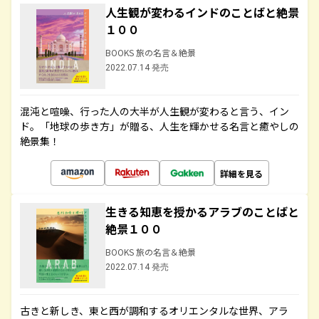
人生観が変わるインドのことばと絶景
１００
BOOKS 旅の名言＆絶景
2022.07.14 発売
混沌と喧噪、行った人の大半が人生観が変わると言う、イン
ド。「地球の歩き方」が贈る、人生を輝かせる名言と癒やしの
絶景集！
詳細を見る
生きる知恵を授かるアラブのことばと
絶景１００
BOOKS 旅の名言＆絶景
2022.07.14 発売
古きと新しき、東と西が調和するオリエンタルな世界、アラ