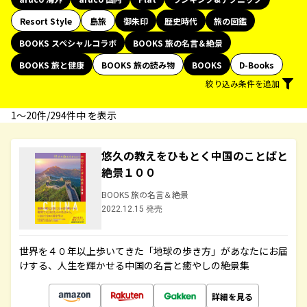
Resort Style
島旅
御朱印
歴史時代
旅の図鑑
BOOKS スペシャルコラボ
BOOKS 旅の名言＆絶景
BOOKS 旅と健康
BOOKS 旅の読み物
BOOKS
D-Books
絞り込み条件を追加
1〜20件/294件中 を表示
悠久の教えをひもとく中国のことばと
絶景１００
BOOKS 旅の名言＆絶景
2022.12.15 発売
世界を４０年以上歩いてきた「地球の歩き方」があなたにお届
けする、人生を輝かせる中国の名言と癒やしの絶景集
詳細を見る