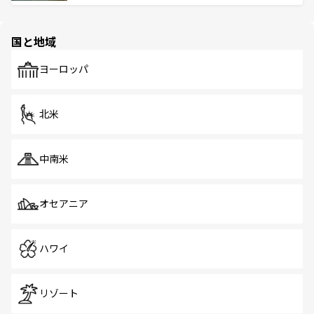
ける。 なお、新着のタイ情報は
コンテンツ一覧
を参照して
そう。 なお、新着の香港情報は
コンテンツ一覧
を参照して
と伝統を感じられるエスニックタウン、多数の緑豊かな公
ほしい。
ほしい。
園や自然保護区など、自然が調和した近代的な景観と文化
の多様性あふれるカラフルな町は、どこを歩いても新しい
国と地域
発見がある。さらに、治安のよさや充実した公共交通機関
も、旅行者にとっては魅力的なポイント。グルメも豊富
で、ホーカーズは地元の風情を楽しめる外せないスポット
ヨーロッパ
だ。訪れる人を飽きさせないシンガポールで、多様な魅力
を体感しよう。 なお、新着のシンガポール情報は
コンテン
ツ一覧
を参照してほしい。
北米
中南米
オセアニア
ハワイ
リゾート