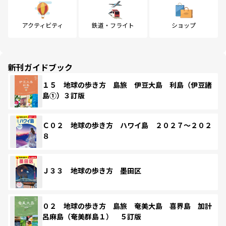
アクティビティ
鉄道・フライト
ショップ
新刊ガイドブック
１５ 地球の歩き方 島旅 伊豆大島 利島（伊豆諸
島①）３訂版
Ｃ０２ 地球の歩き方 ハワイ島 ２０２７～２０２
８
Ｊ３３ 地球の歩き方 墨田区
０２ 地球の歩き方 島旅 奄美大島 喜界島 加計
呂麻島（奄美群島１） ５訂版