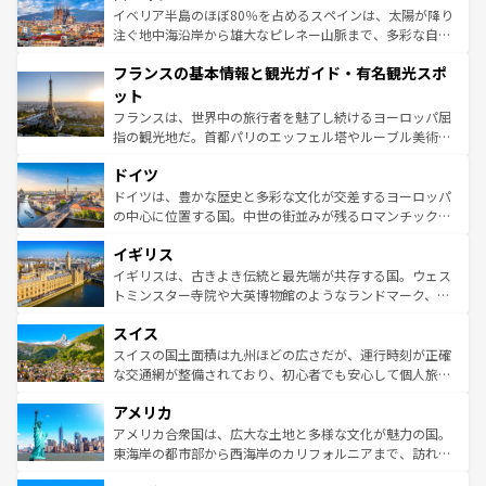
景など、自然景観も見逃せない。観光の合間には、本場の
イベリア半島のほぼ80％を占めるスペインは、太陽が降り
ピザやパスタなど、絶品のイタリア料理を堪能することも
注ぐ地中海沿岸から雄大なピレネー山脈まで、多彩な自然
できる。朝目覚めてから夜眠るまで、すべての瞬間を楽し
と文化が詰まったヨーロッパ屈指の旅行先だ。多様な地域
フランスの基本情報と観光ガイド・有名観光スポ
ませてくれるイタリアで、忘れられない旅をしてみよう！
文化が根付くこの国では、情熱的なフラメンコ、熱気あふ
なお、新着のイタリア情報は
コンテンツ一覧
を参照してほ
れる闘牛、そして美味しいタパスが生活の一部となってい
ット
しい。
る。首都マドリードの洗練された雰囲気や、バルセロナの
フランスは、世界中の旅行者を魅了し続けるヨーロッパ屈
アートに溢れた街角から、地方では古代ローマ遺跡や中世
指の観光地だ。首都パリのエッフェル塔やルーブル美術館
の城塞都市、穏やかなビーチリゾートまで多彩な表情を見
といった象徴的なスポットから、田舎町の古風な美しさま
せる。地方によって風土や気候が異なるスペインはその個
ドイツ
で、幅広い魅力が詰まっている。華麗な宮殿、歴史的な大
性で訪れる人を魅了する。 なお、新着のスペイン情報は
コ
聖堂、美しいビーチ、そして豊かな自然が、訪れる者を心
ドイツは、豊かな歴史と多彩な文化が交差するヨーロッパ
ンテンツ一覧
を参照してほしい。
から魅了する。また、フランスは美食の国としても知ら
の中心に位置する国。中世の街並みが残るロマンチック街
れ、フランス料理はユネスコ無形文化遺産にも登録されて
道から、未来を先取りするようなモダンな都市まで多様な
イギリス
いる。シャンパンの発祥地であるランス、プロヴァンスの
顔を持つこの国は、どこを歩いても飽きることがない。ベ
香り高いラベンダー畑など、多彩な楽しみ方が可能だ。さ
ルリンの文化的活気、バイエルン州のアルプスの絶景、そ
イギリスは、古きよき伝統と最先端が共存する国。ウェス
らに、パリ以外の地域にも魅力が溢れており、どの街角に
してライン川沿いのワイン畑といった風景は必見。ビール
トミンスター寺院や大英博物館のようなランドマーク、歴
も豊かな歴史と文化が息づいている。パリ以外の個性あふ
とソーセージを味わいながら地元の人と過ごす楽しい時間
史ある大学都市、美しい丘陵地帯や牧歌的な風景など、エ
れる地方に足を運ぶとそれぞれで全く異なる文化を体験で
スイス
は、お酒好きな人にはぜひ体験してほしい。 なお、新着の
リアごとに異なる魅力がある。また、優雅なアフタヌーン
きるだろう。 なお、新着のフランス情報は
コンテンツ一覧
ドイツ情報は
コンテンツ一覧
を参照してほしい。
ティー、ビール好きにはたまらない英国パブ、サッカー観
スイスの国土面積は九州ほどの広さだが、運行時刻が正確
を参照してほしい。
戦など、本場だからこそできる体験も豊富。イギリスを旅
な交通網が整備されており、初心者でも安心して個人旅行
して楽しみつくそう。 なお、新着のイギリス情報は
コンテ
を楽しめる。日本同様に時刻表どおりの旅が可能だ。中世
アメリカ
ンツ一覧
を参照してほしい。
の建物がそのまま残る町や、スイスならではのユニークな
博物館もあり、アルプス観光だけでなく町歩きも満喫する
アメリカ合衆国は、広大な土地と多様な文化が魅力の国。
ことができる。国民の所得が高いため物価も高いが、旅行
東海岸の都市部から西海岸のカリフォルニアまで、訪れる
者向けの交通パス提供のサービスもあり、うまく活用すれ
場所ごとに異なる風景と体験が待っている。ニューヨーク