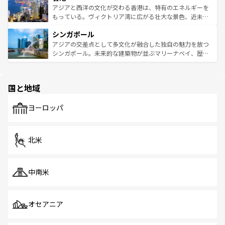
ひ現地で味わいたい。どの地域を訪れてもあたたかい人々
帯で自然と触れ合い、南部ではプーケットやクラビの美し
アジアと西洋の文化が交わる香港は、特有のエネルギーを
が旅行者を迎えてくれるので、きっと忘れられない旅にな
いビーチでリゾート気分を楽しむことができる。タイ料理
もっている。ヴィクトリア湾に広がる壮大な景色、近未来
るはずだ。 なお、新着のベトナム情報は
コンテンツ一覧
を
は世界的に有名で、屋台から高級レストランまで味覚を刺
的なアートスポット、そして歴史と現代が融合した町並
参照してほしい。
シンガポール
激する。気候は一年中温暖で、どの季節にも異なる楽しみ
み、どこを訪れても感動するはず。観光スポットが密集し
が待っている。親しみやすいタイの人々、仏教を中心とし
ており、効率よく見どころを回れるのも魅力。息をのむよ
アジアの交差点として多文化が融合した独自の魅力を放つ
た文化、そして多様な観光資源が、訪れる旅人を魅了し続
うな絶景から文化的な体験まで、香港を存分に楽しみ尽く
シンガポール。未来的な建築物が並ぶマリーナベイ、歴史
ける。 なお、新着のタイ情報は
コンテンツ一覧
を参照して
そう。 なお、新着の香港情報は
コンテンツ一覧
を参照して
と伝統を感じられるエスニックタウン、多数の緑豊かな公
ほしい。
ほしい。
園や自然保護区など、自然が調和した近代的な景観と文化
の多様性あふれるカラフルな町は、どこを歩いても新しい
国と地域
発見がある。さらに、治安のよさや充実した公共交通機関
も、旅行者にとっては魅力的なポイント。グルメも豊富
で、ホーカーズは地元の風情を楽しめる外せないスポット
ヨーロッパ
だ。訪れる人を飽きさせないシンガポールで、多様な魅力
を体感しよう。 なお、新着のシンガポール情報は
コンテン
ツ一覧
を参照してほしい。
北米
中南米
オセアニア