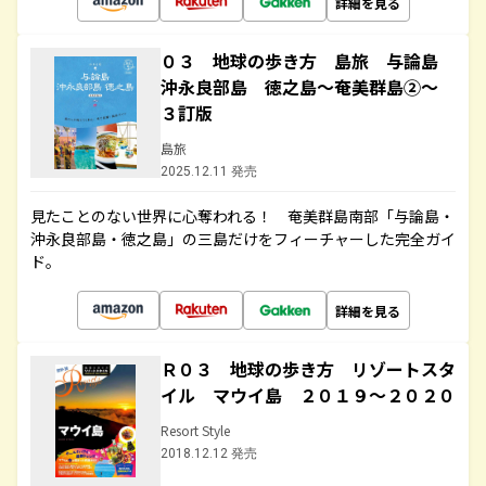
詳細を見る
０３ 地球の歩き方 島旅 与論島
沖永良部島 徳之島～奄美群島②～
３訂版
島旅
2025.12.11 発売
見たことのない世界に心奪われる！ 奄美群島南部「与論島・
沖永良部島・徳之島」の三島だけをフィーチャーした完全ガイ
ド。
詳細を見る
Ｒ０３ 地球の歩き方 リゾートスタ
イル マウイ島 ２０１９～２０２０
Resort Style
2018.12.12 発売