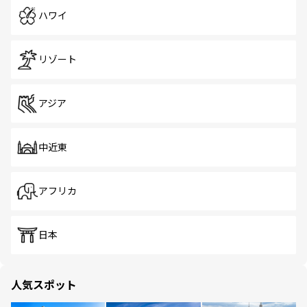
ハワイ
リゾート
アジア
中近東
アフリカ
日本
人気スポット