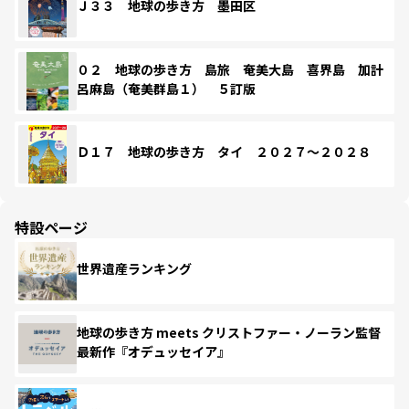
Ｊ３３ 地球の歩き方 墨田区
０２ 地球の歩き方 島旅 奄美大島 喜界島 加計
呂麻島（奄美群島１） ５訂版
Ｄ１７ 地球の歩き方 タイ ２０２７～２０２８
特設ページ
世界遺産ランキング
地球の歩き方 meets クリストファー・ノーラン監督
最新作『オデュッセイア』