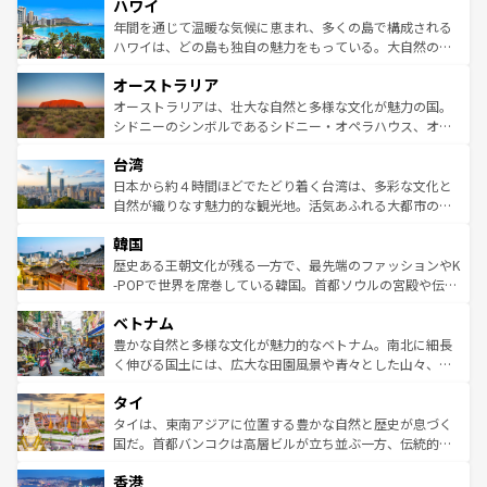
ハワイ
ば市内交通費無料で観光を楽しむこともできる。 なお、新
のような巨大都市は、観光、ショッピング、エンターテイ
着のスイス情報は
コンテンツ一覧
を参照してほしい。
ンメントが詰まった刺激的なスポットだ。一方、アメリカ
年間を通じて温暖な気候に恵まれ、多くの島で構成される
西部には大自然が広がり、グランドキャニオンやイエロー
ハワイは、どの島も独自の魅力をもっている。大自然の神
ストーン国立公園といった絶景が堪能できる。さらに、南
秘を感じたいなら、火山が生み出した壮大な景観を誇るハ
オーストラリア
部のニューオーリンズでは、音楽と美食が融合した独特の
ワイ島は見逃せない。また、定番の観光地といえばオアフ
文化が魅力。旅行者はアメリカの各地域で異なる魅力を楽
島だが、静かな自然を求めるならマウイ島やカウアイ島が
オーストラリアは、壮大な自然と多様な文化が魅力の国。
しみながら、その多様性と豊かな歴史を感じることができ
おすすめ。エメラルドグリーンに輝く海をはじめ、豊かな
シドニーのシンボルであるシドニー・オペラハウス、オー
るだろう。車でのロードトリップや列車の旅も、アメリカ
文化や歴史が息づいている。「アロハスピリット」と呼ば
ストラリア東海岸北部に広がる大サンゴ礁地帯グレートバ
ならではの贅沢な旅のスタイルだ。 なお、新着のアメリカ
台湾
れるおもてなしの心で訪れる人々を迎えてくれるハワイの
リアリーフや大陸中央部にそびえるウルル（エアーズロッ
情報は
コンテンツ一覧
を参照してほしい。
人々、おいしいローカルフードやハワイアンミュージッ
ク）、タスマニアの美しい原生林やケアンズの熱帯雨林な
日本から約４時間ほどでたどり着く台湾は、多彩な文化と
ク、伝統的なフラダンスなど、すべてがハワイの魅力を彩
ど、見どころがたくさん。また、カフェやワイン、オージ
自然が織りなす魅力的な観光地。活気あふれる大都市の台
っている。訪れるたびに新しい発見と感動が待っているハ
ービーフなどの食文化も豊かで、美味しいものであふれて
北やノスタルジックな町並みが人気な九份（ジォウフェ
ワイを、存分に味わってほしい。 なお、新着のハワイ情報
韓国
いる。アクティビティも充実しており、サーフィンやダイ
ン）、静ひつな山岳地帯である台湾東部など、都市の喧騒
は
コンテンツ一覧
を参照してほしい。
ビング、ハイキングなど、アウトドア好きにはたまらな
と山間の静けさが共存しており、訪れる人に新しい発見と
歴史ある王朝文化が残る一方で、最先端のファッションやK
い。オーストラリアの多彩な魅力を存分に味わいつくそ
驚きをもたらしてくれる。また、奥深い台湾の食文化も魅
-POPで世界を席巻している韓国。首都ソウルの宮殿や伝統
う。 なお、新着のオーストラリア情報は
コンテンツ一覧
を
力で、夜市などの屋台グルメから高級料理、ヘルシーで美
家屋が並ぶエリアでは韓国の歴史と文化に浸ることがで
参照してほしい。
ベトナム
容にもいいと評判のスイーツなど、バラエティ豊かな料理
き、地方に足を延ばせば四季折々の自然美を楽しむことが
が味わえる。 なお、新着の台湾情報は
コンテンツ一覧
を参
できる。そして、キムチや焼肉、絶品のストリートフード
豊かな自然と多様な文化が魅力的なベトナム。南北に細長
照してほしい。
まで、さまざまな韓国料理が待っている。夜には、韓国な
く伸びる国土には、広大な田園風景や青々とした山々、世
らではのナイトライフも堪能できる。あたたかいホスピタ
界遺産に登録された壮大な自然景観が点在し、都市部では
タイ
リティに包まれながら、韓国の多彩な魅力を心ゆくまで味
急速な発展と共に伝統が息づく。ハノイの古い町並みやホ
わってみてほしい。 なお、新着の韓国情報は
コンテンツ一
ーチミン市のフランス統治時代の建物も、独特の雰囲気を
タイは、東南アジアに位置する豊かな自然と歴史が息づく
覧
を参照してほしい。
醸し出している。また、バラエティの豊かさとおいしさで
国だ。首都バンコクは高層ビルが立ち並ぶ一方、伝統的な
世界中の食通を魅了してやまないベトナム料理も魅力のひ
寺院や市場がいたるところに点在し、古きよき文化と現代
香港
とつ。フォーやバインミー、ベトナムコーヒーなどは、ぜ
の活気が交差している。北部ではチェンマイなどの山岳地