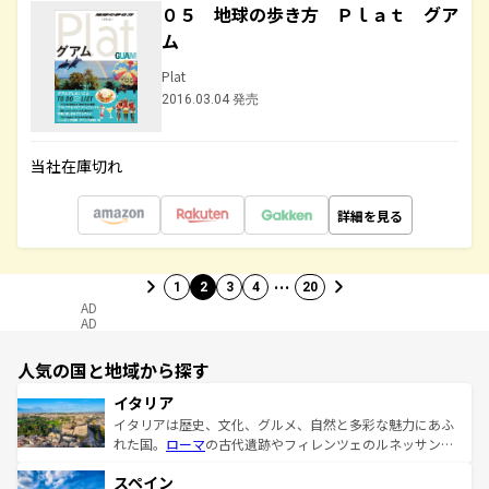
０５ 地球の歩き方 Ｐｌａｔ グア
ム
Plat
2016.03.04 発売
当社在庫切れ
詳細を見る
…
1
2
3
4
20
AD
AD
人気の国と地域から探す
イタリア
イタリアは歴史、文化、グルメ、自然と多彩な魅力にあふ
れた国。
ローマ
の古代遺跡やフィレンツェのルネッサンス
美術、ヴェネツィアの運河など、歴史あるスポットはもち
スペイン
ろん、トスカーナの美しい田園風景やアマルフィ海岸の絶