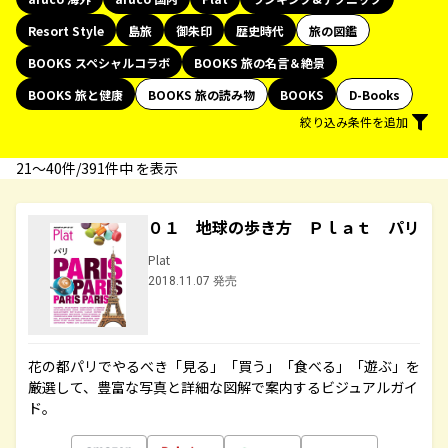
Resort Style
島旅
御朱印
歴史時代
旅の図鑑
BOOKS スペシャルコラボ
BOOKS 旅の名言＆絶景
BOOKS 旅と健康
BOOKS 旅の読み物
BOOKS
D-Books
絞り込み条件を追加
21〜40件/391件中 を表示
０１ 地球の歩き方 Ｐｌａｔ パリ
Plat
2018.11.07 発売
花の都パリでやるべき「見る」「買う」「食べる」「遊ぶ」を
厳選して、豊富な写真と詳細な図解で案内するビジュアルガイ
ド。