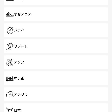
オセアニア
ハワイ
リゾート
アジア
中近東
アフリカ
日本