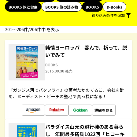
BOOKS 旅と健康
BOOKS 旅の読み物
BOOKS
D-Books
絞り込み条件を追加
201〜206件/206件中 を表示
純情ヨーロッパ 呑んで、祈って、脱
いでみて
BOOKS
2016.09.30 発売
『ガンジス河でバタフライ』の著者たかのてるこ、会社を辞
め、ヌーディスト・ビーチの聖地で真っ裸になる！
詳細を見る
パラダイス山元の飛行機のある暮ら
し 年間最多搭乗1022回「ヒコーキ