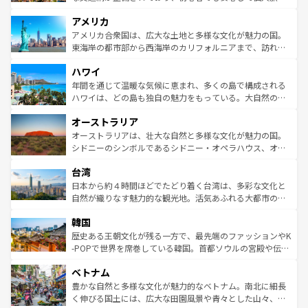
して楽しみつくそう。 なお、新着のイギリス情報は
コンテ
を楽しめる。日本同様に時刻表どおりの旅が可能だ。中世
アメリカ
ンツ一覧
を参照してほしい。
の建物がそのまま残る町や、スイスならではのユニークな
博物館もあり、アルプス観光だけでなく町歩きも満喫する
アメリカ合衆国は、広大な土地と多様な文化が魅力の国。
ことができる。国民の所得が高いため物価も高いが、旅行
東海岸の都市部から西海岸のカリフォルニアまで、訪れる
者向けの交通パス提供のサービスもあり、うまく活用すれ
場所ごとに異なる風景と体験が待っている。ニューヨーク
ハワイ
ば市内交通費無料で観光を楽しむこともできる。 なお、新
のような巨大都市は、観光、ショッピング、エンターテイ
着のスイス情報は
コンテンツ一覧
を参照してほしい。
ンメントが詰まった刺激的なスポットだ。一方、アメリカ
年間を通じて温暖な気候に恵まれ、多くの島で構成される
西部には大自然が広がり、グランドキャニオンやイエロー
ハワイは、どの島も独自の魅力をもっている。大自然の神
ストーン国立公園といった絶景が堪能できる。さらに、南
秘を感じたいなら、火山が生み出した壮大な景観を誇るハ
オーストラリア
部のニューオーリンズでは、音楽と美食が融合した独特の
ワイ島は見逃せない。また、定番の観光地といえばオアフ
文化が魅力。旅行者はアメリカの各地域で異なる魅力を楽
島だが、静かな自然を求めるならマウイ島やカウアイ島が
オーストラリアは、壮大な自然と多様な文化が魅力の国。
しみながら、その多様性と豊かな歴史を感じることができ
おすすめ。エメラルドグリーンに輝く海をはじめ、豊かな
シドニーのシンボルであるシドニー・オペラハウス、オー
るだろう。車でのロードトリップや列車の旅も、アメリカ
文化や歴史が息づいている。「アロハスピリット」と呼ば
ストラリア東海岸北部に広がる大サンゴ礁地帯グレートバ
ならではの贅沢な旅のスタイルだ。 なお、新着のアメリカ
台湾
れるおもてなしの心で訪れる人々を迎えてくれるハワイの
リアリーフや大陸中央部にそびえるウルル（エアーズロッ
情報は
コンテンツ一覧
を参照してほしい。
人々、おいしいローカルフードやハワイアンミュージッ
ク）、タスマニアの美しい原生林やケアンズの熱帯雨林な
日本から約４時間ほどでたどり着く台湾は、多彩な文化と
ク、伝統的なフラダンスなど、すべてがハワイの魅力を彩
ど、見どころがたくさん。また、カフェやワイン、オージ
自然が織りなす魅力的な観光地。活気あふれる大都市の台
っている。訪れるたびに新しい発見と感動が待っているハ
ービーフなどの食文化も豊かで、美味しいものであふれて
北やノスタルジックな町並みが人気な九份（ジォウフェ
ワイを、存分に味わってほしい。 なお、新着のハワイ情報
韓国
いる。アクティビティも充実しており、サーフィンやダイ
ン）、静ひつな山岳地帯である台湾東部など、都市の喧騒
は
コンテンツ一覧
を参照してほしい。
ビング、ハイキングなど、アウトドア好きにはたまらな
と山間の静けさが共存しており、訪れる人に新しい発見と
歴史ある王朝文化が残る一方で、最先端のファッションやK
い。オーストラリアの多彩な魅力を存分に味わいつくそ
驚きをもたらしてくれる。また、奥深い台湾の食文化も魅
-POPで世界を席巻している韓国。首都ソウルの宮殿や伝統
う。 なお、新着のオーストラリア情報は
コンテンツ一覧
を
力で、夜市などの屋台グルメから高級料理、ヘルシーで美
家屋が並ぶエリアでは韓国の歴史と文化に浸ることがで
参照してほしい。
ベトナム
容にもいいと評判のスイーツなど、バラエティ豊かな料理
き、地方に足を延ばせば四季折々の自然美を楽しむことが
が味わえる。 なお、新着の台湾情報は
コンテンツ一覧
を参
できる。そして、キムチや焼肉、絶品のストリートフード
豊かな自然と多様な文化が魅力的なベトナム。南北に細長
照してほしい。
まで、さまざまな韓国料理が待っている。夜には、韓国な
く伸びる国土には、広大な田園風景や青々とした山々、世