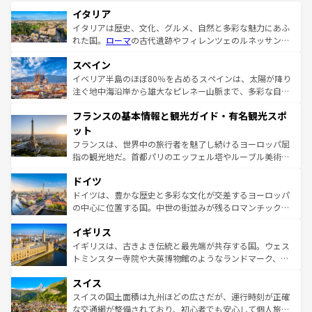
イタリア
イタリアは歴史、文化、グルメ、自然と多彩な魅力にあふ
れた国。
ローマ
の古代遺跡やフィレンツェのルネッサンス
美術、ヴェネツィアの運河など、歴史あるスポットはもち
スペイン
ろん、トスカーナの美しい田園風景やアマルフィ海岸の絶
景など、自然景観も見逃せない。観光の合間には、本場の
イベリア半島のほぼ80％を占めるスペインは、太陽が降り
ピザやパスタなど、絶品のイタリア料理を堪能することも
注ぐ地中海沿岸から雄大なピレネー山脈まで、多彩な自然
できる。朝目覚めてから夜眠るまで、すべての瞬間を楽し
と文化が詰まったヨーロッパ屈指の旅行先だ。多様な地域
フランスの基本情報と観光ガイド・有名観光スポ
ませてくれるイタリアで、忘れられない旅をしてみよう！
文化が根付くこの国では、情熱的なフラメンコ、熱気あふ
なお、新着のイタリア情報は
コンテンツ一覧
を参照してほ
れる闘牛、そして美味しいタパスが生活の一部となってい
ット
しい。
る。首都マドリードの洗練された雰囲気や、バルセロナの
フランスは、世界中の旅行者を魅了し続けるヨーロッパ屈
アートに溢れた街角から、地方では古代ローマ遺跡や中世
指の観光地だ。首都パリのエッフェル塔やルーブル美術館
の城塞都市、穏やかなビーチリゾートまで多彩な表情を見
といった象徴的なスポットから、田舎町の古風な美しさま
せる。地方によって風土や気候が異なるスペインはその個
ドイツ
で、幅広い魅力が詰まっている。華麗な宮殿、歴史的な大
性で訪れる人を魅了する。 なお、新着のスペイン情報は
コ
聖堂、美しいビーチ、そして豊かな自然が、訪れる者を心
ドイツは、豊かな歴史と多彩な文化が交差するヨーロッパ
ンテンツ一覧
を参照してほしい。
から魅了する。また、フランスは美食の国としても知ら
の中心に位置する国。中世の街並みが残るロマンチック街
れ、フランス料理はユネスコ無形文化遺産にも登録されて
道から、未来を先取りするようなモダンな都市まで多様な
イギリス
いる。シャンパンの発祥地であるランス、プロヴァンスの
顔を持つこの国は、どこを歩いても飽きることがない。ベ
香り高いラベンダー畑など、多彩な楽しみ方が可能だ。さ
ルリンの文化的活気、バイエルン州のアルプスの絶景、そ
イギリスは、古きよき伝統と最先端が共存する国。ウェス
らに、パリ以外の地域にも魅力が溢れており、どの街角に
してライン川沿いのワイン畑といった風景は必見。ビール
トミンスター寺院や大英博物館のようなランドマーク、歴
も豊かな歴史と文化が息づいている。パリ以外の個性あふ
とソーセージを味わいながら地元の人と過ごす楽しい時間
史ある大学都市、美しい丘陵地帯や牧歌的な風景など、エ
れる地方に足を運ぶとそれぞれで全く異なる文化を体験で
スイス
は、お酒好きな人にはぜひ体験してほしい。 なお、新着の
リアごとに異なる魅力がある。また、優雅なアフタヌーン
きるだろう。 なお、新着のフランス情報は
コンテンツ一覧
ドイツ情報は
コンテンツ一覧
を参照してほしい。
ティー、ビール好きにはたまらない英国パブ、サッカー観
スイスの国土面積は九州ほどの広さだが、運行時刻が正確
を参照してほしい。
戦など、本場だからこそできる体験も豊富。イギリスを旅
な交通網が整備されており、初心者でも安心して個人旅行