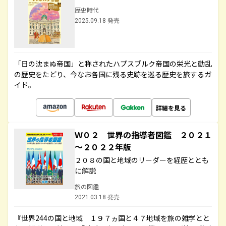
歴史時代
2025.09.18 発売
「日の沈まぬ帝国」と称されたハプスブルク帝国の栄光と動乱
の歴史をたどり、今なお各国に残る史跡を巡る歴史を旅するガ
イド。
詳細を見る
Ｗ０２ 世界の指導者図鑑 ２０２１
～２０２２年版
２０８の国と地域のリーダーを経歴ととも
に解説
旅の図鑑
2021.03.18 発売
『世界244の国と地域 １９７ヵ国と４７地域を旅の雑学とと