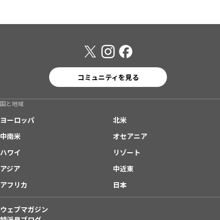
コミュニティを見る
国と地域
ヨーロッパ
北米
中南米
オセアニア
ハワイ
リゾート
アジア
中近東
アフリカ
日本
ウェブマガジン
特派員ブログ