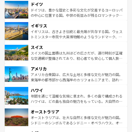
ドイツ
の城塞都市、穏やかなビーチリゾートまで多彩な表情を見
で、幅広い魅力が詰まっている。華麗な宮殿、歴史的な大
せる。地方によって風土や気候が異なるスペインはその個
聖堂、美しいビーチ、そして豊かな自然が、訪れる者を心
ドイツは、豊かな歴史と多彩な文化が交差するヨーロッパ
性で訪れる人を魅了する。 なお、新着のスペイン情報は
コ
から魅了する。また、フランスは美食の国としても知ら
の中心に位置する国。中世の街並みが残るロマンチック街
ンテンツ一覧
を参照してほしい。
れ、フランス料理はユネスコ無形文化遺産にも登録されて
道から、未来を先取りするようなモダンな都市まで多様な
イギリス
いる。シャンパンの発祥地であるランス、プロヴァンスの
顔を持つこの国は、どこを歩いても飽きることがない。ベ
香り高いラベンダー畑など、多彩な楽しみ方が可能だ。さ
ルリンの文化的活気、バイエルン州のアルプスの絶景、そ
イギリスは、古きよき伝統と最先端が共存する国。ウェス
らに、パリ以外の地域にも魅力が溢れており、どの街角に
してライン川沿いのワイン畑といった風景は必見。ビール
トミンスター寺院や大英博物館のようなランドマーク、歴
も豊かな歴史と文化が息づいている。パリ以外の個性あふ
とソーセージを味わいながら地元の人と過ごす楽しい時間
史ある大学都市、美しい丘陵地帯や牧歌的な風景など、エ
れる地方に足を運ぶとそれぞれで全く異なる文化を体験で
スイス
は、お酒好きな人にはぜひ体験してほしい。 なお、新着の
リアごとに異なる魅力がある。また、優雅なアフタヌーン
きるだろう。 なお、新着のフランス情報は
コンテンツ一覧
ドイツ情報は
コンテンツ一覧
を参照してほしい。
ティー、ビール好きにはたまらない英国パブ、サッカー観
スイスの国土面積は九州ほどの広さだが、運行時刻が正確
を参照してほしい。
戦など、本場だからこそできる体験も豊富。イギリスを旅
な交通網が整備されており、初心者でも安心して個人旅行
して楽しみつくそう。 なお、新着のイギリス情報は
コンテ
を楽しめる。日本同様に時刻表どおりの旅が可能だ。中世
アメリカ
ンツ一覧
を参照してほしい。
の建物がそのまま残る町や、スイスならではのユニークな
博物館もあり、アルプス観光だけでなく町歩きも満喫する
アメリカ合衆国は、広大な土地と多様な文化が魅力の国。
ことができる。国民の所得が高いため物価も高いが、旅行
東海岸の都市部から西海岸のカリフォルニアまで、訪れる
者向けの交通パス提供のサービスもあり、うまく活用すれ
場所ごとに異なる風景と体験が待っている。ニューヨーク
ハワイ
ば市内交通費無料で観光を楽しむこともできる。 なお、新
のような巨大都市は、観光、ショッピング、エンターテイ
着のスイス情報は
コンテンツ一覧
を参照してほしい。
ンメントが詰まった刺激的なスポットだ。一方、アメリカ
年間を通じて温暖な気候に恵まれ、多くの島で構成される
西部には大自然が広がり、グランドキャニオンやイエロー
ハワイは、どの島も独自の魅力をもっている。大自然の神
ストーン国立公園といった絶景が堪能できる。さらに、南
秘を感じたいなら、火山が生み出した壮大な景観を誇るハ
オーストラリア
部のニューオーリンズでは、音楽と美食が融合した独特の
ワイ島は見逃せない。また、定番の観光地といえばオアフ
文化が魅力。旅行者はアメリカの各地域で異なる魅力を楽
島だが、静かな自然を求めるならマウイ島やカウアイ島が
オーストラリアは、壮大な自然と多様な文化が魅力の国。
しみながら、その多様性と豊かな歴史を感じることができ
おすすめ。エメラルドグリーンに輝く海をはじめ、豊かな
シドニーのシンボルであるシドニー・オペラハウス、オー
るだろう。車でのロードトリップや列車の旅も、アメリカ
文化や歴史が息づいている。「アロハスピリット」と呼ば
ストラリア東海岸北部に広がる大サンゴ礁地帯グレートバ