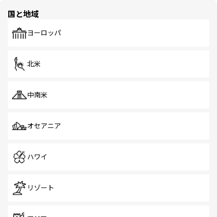
の多様性あふれるカラフルな町は、どこを歩いても新しい
国と地域
発見がある。さらに、治安のよさや充実した公共交通機関
も、旅行者にとっては魅力的なポイント。グルメも豊富
で、ホーカーズは地元の風情を楽しめる外せないスポット
ヨーロッパ
だ。訪れる人を飽きさせないシンガポールで、多様な魅力
を体感しよう。 なお、新着のシンガポール情報は
コンテン
ツ一覧
を参照してほしい。
北米
中南米
オセアニア
ハワイ
リゾート