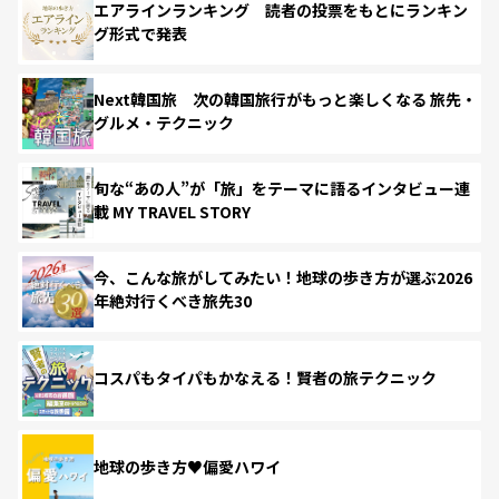
エアラインランキング 読者の投票をもとにランキン
グ形式で発表
Next韓国旅 次の韓国旅行がもっと楽しくなる 旅先・
グルメ・テクニック
旬な“あの人”が「旅」をテーマに語るインタビュー連
載 MY TRAVEL STORY
今、こんな旅がしてみたい！地球の歩き方が選ぶ2026
年絶対行くべき旅先30
コスパもタイパもかなえる！賢者の旅テクニック
地球の歩き方♥偏愛ハワイ