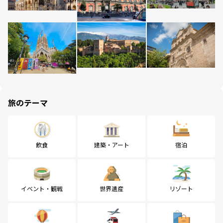
旅のテーマ
飲食
建築・アート
宿泊
イベント・観戦
世界遺産
リゾート