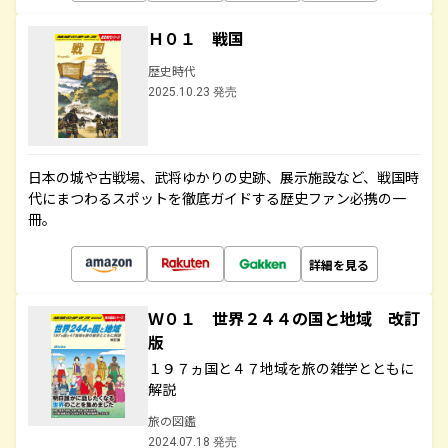
Ｈ０１ 戦国
歴史時代
2025.10.23 発売
日本の城や古戦場、武将ゆかりの史跡、展示施設など、戦国時
代にまつわるスポットを徹底ガイドする歴史ファン必携の一
冊。
詳細を見る
Ｗ０１ 世界２４４の国と地域 改訂
版
１９７ヵ国と４７地域を旅の雑学とともに
解説
旅の図鑑
2024.07.18 発売