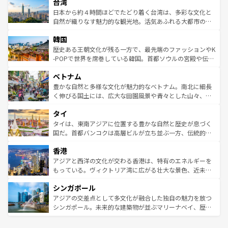
ならではの贅沢な旅のスタイルだ。 なお、新着のアメリカ
台湾
れるおもてなしの心で訪れる人々を迎えてくれるハワイの
リアリーフや大陸中央部にそびえるウルル（エアーズロッ
情報は
コンテンツ一覧
を参照してほしい。
人々、おいしいローカルフードやハワイアンミュージッ
ク）、タスマニアの美しい原生林やケアンズの熱帯雨林な
日本から約４時間ほどでたどり着く台湾は、多彩な文化と
ク、伝統的なフラダンスなど、すべてがハワイの魅力を彩
ど、見どころがたくさん。また、カフェやワイン、オージ
自然が織りなす魅力的な観光地。活気あふれる大都市の台
っている。訪れるたびに新しい発見と感動が待っているハ
ービーフなどの食文化も豊かで、美味しいものであふれて
北やノスタルジックな町並みが人気な九份（ジォウフェ
ワイを、存分に味わってほしい。 なお、新着のハワイ情報
韓国
いる。アクティビティも充実しており、サーフィンやダイ
ン）、静ひつな山岳地帯である台湾東部など、都市の喧騒
は
コンテンツ一覧
を参照してほしい。
ビング、ハイキングなど、アウトドア好きにはたまらな
と山間の静けさが共存しており、訪れる人に新しい発見と
歴史ある王朝文化が残る一方で、最先端のファッションやK
い。オーストラリアの多彩な魅力を存分に味わいつくそ
驚きをもたらしてくれる。また、奥深い台湾の食文化も魅
-POPで世界を席巻している韓国。首都ソウルの宮殿や伝統
う。 なお、新着のオーストラリア情報は
コンテンツ一覧
を
力で、夜市などの屋台グルメから高級料理、ヘルシーで美
家屋が並ぶエリアでは韓国の歴史と文化に浸ることがで
参照してほしい。
ベトナム
容にもいいと評判のスイーツなど、バラエティ豊かな料理
き、地方に足を延ばせば四季折々の自然美を楽しむことが
が味わえる。 なお、新着の台湾情報は
コンテンツ一覧
を参
できる。そして、キムチや焼肉、絶品のストリートフード
豊かな自然と多様な文化が魅力的なベトナム。南北に細長
照してほしい。
まで、さまざまな韓国料理が待っている。夜には、韓国な
く伸びる国土には、広大な田園風景や青々とした山々、世
らではのナイトライフも堪能できる。あたたかいホスピタ
界遺産に登録された壮大な自然景観が点在し、都市部では
タイ
リティに包まれながら、韓国の多彩な魅力を心ゆくまで味
急速な発展と共に伝統が息づく。ハノイの古い町並みやホ
わってみてほしい。 なお、新着の韓国情報は
コンテンツ一
ーチミン市のフランス統治時代の建物も、独特の雰囲気を
タイは、東南アジアに位置する豊かな自然と歴史が息づく
覧
を参照してほしい。
醸し出している。また、バラエティの豊かさとおいしさで
国だ。首都バンコクは高層ビルが立ち並ぶ一方、伝統的な
世界中の食通を魅了してやまないベトナム料理も魅力のひ
寺院や市場がいたるところに点在し、古きよき文化と現代
香港
とつ。フォーやバインミー、ベトナムコーヒーなどは、ぜ
の活気が交差している。北部ではチェンマイなどの山岳地
ひ現地で味わいたい。どの地域を訪れてもあたたかい人々
帯で自然と触れ合い、南部ではプーケットやクラビの美し
アジアと西洋の文化が交わる香港は、特有のエネルギーを
が旅行者を迎えてくれるので、きっと忘れられない旅にな
いビーチでリゾート気分を楽しむことができる。タイ料理
もっている。ヴィクトリア湾に広がる壮大な景色、近未来
るはずだ。 なお、新着のベトナム情報は
コンテンツ一覧
を
は世界的に有名で、屋台から高級レストランまで味覚を刺
的なアートスポット、そして歴史と現代が融合した町並
参照してほしい。
シンガポール
激する。気候は一年中温暖で、どの季節にも異なる楽しみ
み、どこを訪れても感動するはず。観光スポットが密集し
が待っている。親しみやすいタイの人々、仏教を中心とし
ており、効率よく見どころを回れるのも魅力。息をのむよ
アジアの交差点として多文化が融合した独自の魅力を放つ
た文化、そして多様な観光資源が、訪れる旅人を魅了し続
うな絶景から文化的な体験まで、香港を存分に楽しみ尽く
シンガポール。未来的な建築物が並ぶマリーナベイ、歴史
ける。 なお、新着のタイ情報は
コンテンツ一覧
を参照して
そう。 なお、新着の香港情報は
コンテンツ一覧
を参照して
と伝統を感じられるエスニックタウン、多数の緑豊かな公
ほしい。
ほしい。
園や自然保護区など、自然が調和した近代的な景観と文化