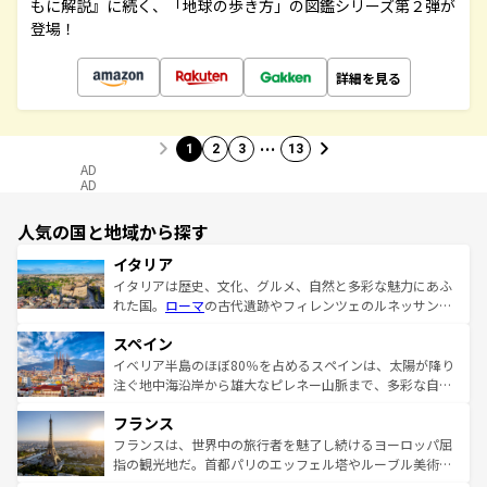
もに解説』に続く、「地球の歩き方」の図鑑シリーズ第２弾が
登場！
詳細を見る
…
1
2
3
13
AD
AD
人気の国と地域から探す
イタリア
イタリアは歴史、文化、グルメ、自然と多彩な魅力にあふ
れた国。
ローマ
の古代遺跡やフィレンツェのルネッサンス
美術、ヴェネツィアの運河など、歴史あるスポットはもち
スペイン
ろん、トスカーナの美しい田園風景やアマルフィ海岸の絶
景など、自然景観も見逃せない。観光の合間には、本場の
イベリア半島のほぼ80％を占めるスペインは、太陽が降り
ピザやパスタなど、絶品のイタリア料理を堪能することも
注ぐ地中海沿岸から雄大なピレネー山脈まで、多彩な自然
できる。朝目覚めてから夜眠るまで、すべての瞬間を楽し
と文化が詰まったヨーロッパ屈指の旅行先だ。多様な地域
フランス
ませてくれるイタリアで、忘れられない旅をしてみよう！
文化が根付くこの国では、情熱的なフラメンコ、熱気あふ
なお、新着のイタリア情報は
コンテンツ一覧
を参照してほ
れる闘牛、そして美味しいタパスが生活の一部となってい
フランスは、世界中の旅行者を魅了し続けるヨーロッパ屈
しい。
る。首都マドリードの洗練された雰囲気や、バルセロナの
指の観光地だ。首都パリのエッフェル塔やルーブル美術館
アートに溢れた街角から、地方では古代ローマ遺跡や中世
といった象徴的なスポットから、田舎町の古風な美しさま