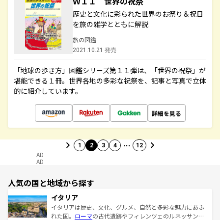
Ｗ１１ 世界の祝祭
歴史と文化に彩られた世界のお祭り＆祝日
を旅の雑学とともに解説
旅の図鑑
2021.10.21 発売
「地球の歩き方」図鑑シリーズ第１１弾は、「世界の祝祭」が
堪能できる１冊。世界各地の多彩な祝祭を、記事と写真で立体
的に紹介しています。
詳細を見る
…
1
2
3
4
12
AD
AD
人気の国と地域から探す
イタリア
イタリアは歴史、文化、グルメ、自然と多彩な魅力にあふ
れた国。
ローマ
の古代遺跡やフィレンツェのルネッサンス