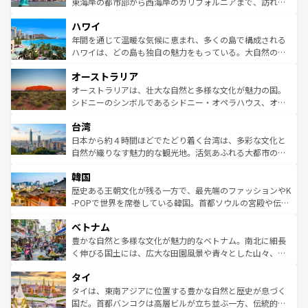
ことができる。国民の所得が高いため物価も高いが、旅行
東海岸の都市部から西海岸のカリフォルニアまで、訪れる
者向けの交通パス提供のサービスもあり、うまく活用すれ
場所ごとに異なる風景と体験が待っている。ニューヨーク
ハワイ
ば市内交通費無料で観光を楽しむこともできる。 なお、新
のような巨大都市は、観光、ショッピング、エンターテイ
着のスイス情報は
コンテンツ一覧
を参照してほしい。
ンメントが詰まった刺激的なスポットだ。一方、アメリカ
年間を通じて温暖な気候に恵まれ、多くの島で構成される
西部には大自然が広がり、グランドキャニオンやイエロー
ハワイは、どの島も独自の魅力をもっている。大自然の神
ストーン国立公園といった絶景が堪能できる。さらに、南
秘を感じたいなら、火山が生み出した壮大な景観を誇るハ
オーストラリア
部のニューオーリンズでは、音楽と美食が融合した独特の
ワイ島は見逃せない。また、定番の観光地といえばオアフ
文化が魅力。旅行者はアメリカの各地域で異なる魅力を楽
島だが、静かな自然を求めるならマウイ島やカウアイ島が
オーストラリアは、壮大な自然と多様な文化が魅力の国。
しみながら、その多様性と豊かな歴史を感じることができ
おすすめ。エメラルドグリーンに輝く海をはじめ、豊かな
シドニーのシンボルであるシドニー・オペラハウス、オー
るだろう。車でのロードトリップや列車の旅も、アメリカ
文化や歴史が息づいている。「アロハスピリット」と呼ば
ストラリア東海岸北部に広がる大サンゴ礁地帯グレートバ
ならではの贅沢な旅のスタイルだ。 なお、新着のアメリカ
台湾
れるおもてなしの心で訪れる人々を迎えてくれるハワイの
リアリーフや大陸中央部にそびえるウルル（エアーズロッ
情報は
コンテンツ一覧
を参照してほしい。
人々、おいしいローカルフードやハワイアンミュージッ
ク）、タスマニアの美しい原生林やケアンズの熱帯雨林な
日本から約４時間ほどでたどり着く台湾は、多彩な文化と
ク、伝統的なフラダンスなど、すべてがハワイの魅力を彩
ど、見どころがたくさん。また、カフェやワイン、オージ
自然が織りなす魅力的な観光地。活気あふれる大都市の台
っている。訪れるたびに新しい発見と感動が待っているハ
ービーフなどの食文化も豊かで、美味しいものであふれて
北やノスタルジックな町並みが人気な九份（ジォウフェ
ワイを、存分に味わってほしい。 なお、新着のハワイ情報
韓国
いる。アクティビティも充実しており、サーフィンやダイ
ン）、静ひつな山岳地帯である台湾東部など、都市の喧騒
は
コンテンツ一覧
を参照してほしい。
ビング、ハイキングなど、アウトドア好きにはたまらな
と山間の静けさが共存しており、訪れる人に新しい発見と
歴史ある王朝文化が残る一方で、最先端のファッションやK
い。オーストラリアの多彩な魅力を存分に味わいつくそ
驚きをもたらしてくれる。また、奥深い台湾の食文化も魅
-POPで世界を席巻している韓国。首都ソウルの宮殿や伝統
う。 なお、新着のオーストラリア情報は
コンテンツ一覧
を
力で、夜市などの屋台グルメから高級料理、ヘルシーで美
家屋が並ぶエリアでは韓国の歴史と文化に浸ることがで
参照してほしい。
ベトナム
容にもいいと評判のスイーツなど、バラエティ豊かな料理
き、地方に足を延ばせば四季折々の自然美を楽しむことが
が味わえる。 なお、新着の台湾情報は
コンテンツ一覧
を参
できる。そして、キムチや焼肉、絶品のストリートフード
豊かな自然と多様な文化が魅力的なベトナム。南北に細長
照してほしい。
まで、さまざまな韓国料理が待っている。夜には、韓国な
く伸びる国土には、広大な田園風景や青々とした山々、世
らではのナイトライフも堪能できる。あたたかいホスピタ
界遺産に登録された壮大な自然景観が点在し、都市部では
タイ
リティに包まれながら、韓国の多彩な魅力を心ゆくまで味
急速な発展と共に伝統が息づく。ハノイの古い町並みやホ
わってみてほしい。 なお、新着の韓国情報は
コンテンツ一
ーチミン市のフランス統治時代の建物も、独特の雰囲気を
タイは、東南アジアに位置する豊かな自然と歴史が息づく
覧
を参照してほしい。
醸し出している。また、バラエティの豊かさとおいしさで
国だ。首都バンコクは高層ビルが立ち並ぶ一方、伝統的な