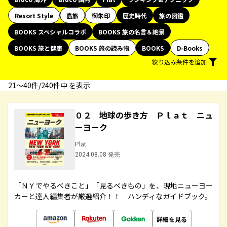
Resort Style
島旅
御朱印
歴史時代
旅の図鑑
BOOKS スペシャルコラボ
BOOKS 旅の名言＆絶景
BOOKS 旅と健康
BOOKS 旅の読み物
BOOKS
D-Books
絞り込み条件を追加
21〜40件/240件中 を表示
０２ 地球の歩き方 Ｐｌａｔ ニュ
ーヨーク
Plat
2024.08.08 発売
「ＮＹでやるべきこと」「見るべきもの」を、現地ニューヨー
カーと達人編集者が厳選紹介！！ ハンディなガイドブック。
詳細を見る