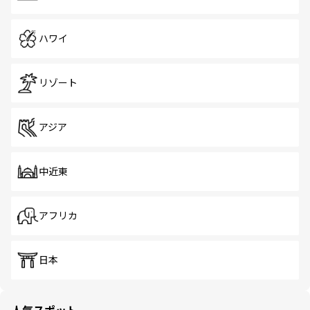
ハワイ
リゾート
アジア
中近東
アフリカ
日本