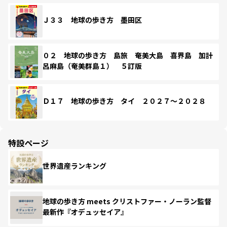
Ｊ３３ 地球の歩き方 墨田区
０２ 地球の歩き方 島旅 奄美大島 喜界島 加計
呂麻島（奄美群島１） ５訂版
Ｄ１７ 地球の歩き方 タイ ２０２７～２０２８
特設ページ
世界遺産ランキング
地球の歩き方 meets クリストファー・ノーラン監督
最新作『オデュッセイア』