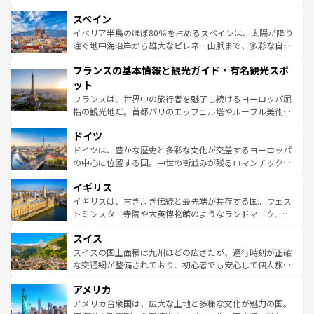
美術、ヴェネツィアの運河など、歴史あるスポットはもち
スペイン
ろん、トスカーナの美しい田園風景やアマルフィ海岸の絶
景など、自然景観も見逃せない。観光の合間には、本場の
イベリア半島のほぼ80％を占めるスペインは、太陽が降り
ピザやパスタなど、絶品のイタリア料理を堪能することも
注ぐ地中海沿岸から雄大なピレネー山脈まで、多彩な自然
できる。朝目覚めてから夜眠るまで、すべての瞬間を楽し
と文化が詰まったヨーロッパ屈指の旅行先だ。多様な地域
フランスの基本情報と観光ガイド・有名観光スポ
ませてくれるイタリアで、忘れられない旅をしてみよう！
文化が根付くこの国では、情熱的なフラメンコ、熱気あふ
なお、新着のイタリア情報は
コンテンツ一覧
を参照してほ
れる闘牛、そして美味しいタパスが生活の一部となってい
ット
しい。
る。首都マドリードの洗練された雰囲気や、バルセロナの
フランスは、世界中の旅行者を魅了し続けるヨーロッパ屈
アートに溢れた街角から、地方では古代ローマ遺跡や中世
指の観光地だ。首都パリのエッフェル塔やルーブル美術館
の城塞都市、穏やかなビーチリゾートまで多彩な表情を見
といった象徴的なスポットから、田舎町の古風な美しさま
せる。地方によって風土や気候が異なるスペインはその個
ドイツ
で、幅広い魅力が詰まっている。華麗な宮殿、歴史的な大
性で訪れる人を魅了する。 なお、新着のスペイン情報は
コ
聖堂、美しいビーチ、そして豊かな自然が、訪れる者を心
ドイツは、豊かな歴史と多彩な文化が交差するヨーロッパ
ンテンツ一覧
を参照してほしい。
から魅了する。また、フランスは美食の国としても知ら
の中心に位置する国。中世の街並みが残るロマンチック街
れ、フランス料理はユネスコ無形文化遺産にも登録されて
道から、未来を先取りするようなモダンな都市まで多様な
イギリス
いる。シャンパンの発祥地であるランス、プロヴァンスの
顔を持つこの国は、どこを歩いても飽きることがない。ベ
香り高いラベンダー畑など、多彩な楽しみ方が可能だ。さ
ルリンの文化的活気、バイエルン州のアルプスの絶景、そ
イギリスは、古きよき伝統と最先端が共存する国。ウェス
らに、パリ以外の地域にも魅力が溢れており、どの街角に
してライン川沿いのワイン畑といった風景は必見。ビール
トミンスター寺院や大英博物館のようなランドマーク、歴
も豊かな歴史と文化が息づいている。パリ以外の個性あふ
とソーセージを味わいながら地元の人と過ごす楽しい時間
史ある大学都市、美しい丘陵地帯や牧歌的な風景など、エ
れる地方に足を運ぶとそれぞれで全く異なる文化を体験で
スイス
は、お酒好きな人にはぜひ体験してほしい。 なお、新着の
リアごとに異なる魅力がある。また、優雅なアフタヌーン
きるだろう。 なお、新着のフランス情報は
コンテンツ一覧
ドイツ情報は
コンテンツ一覧
を参照してほしい。
ティー、ビール好きにはたまらない英国パブ、サッカー観
スイスの国土面積は九州ほどの広さだが、運行時刻が正確
を参照してほしい。
戦など、本場だからこそできる体験も豊富。イギリスを旅
な交通網が整備されており、初心者でも安心して個人旅行
して楽しみつくそう。 なお、新着のイギリス情報は
コンテ
を楽しめる。日本同様に時刻表どおりの旅が可能だ。中世
アメリカ
ンツ一覧
を参照してほしい。
の建物がそのまま残る町や、スイスならではのユニークな
博物館もあり、アルプス観光だけでなく町歩きも満喫する
アメリカ合衆国は、広大な土地と多様な文化が魅力の国。