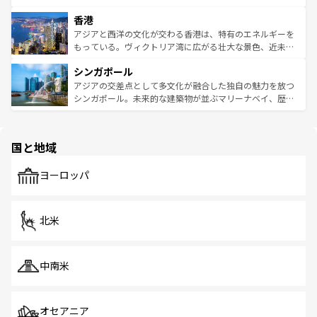
世界中の食通を魅了してやまないベトナム料理も魅力のひ
寺院や市場がいたるところに点在し、古きよき文化と現代
香港
とつ。フォーやバインミー、ベトナムコーヒーなどは、ぜ
の活気が交差している。北部ではチェンマイなどの山岳地
ひ現地で味わいたい。どの地域を訪れてもあたたかい人々
帯で自然と触れ合い、南部ではプーケットやクラビの美し
アジアと西洋の文化が交わる香港は、特有のエネルギーを
が旅行者を迎えてくれるので、きっと忘れられない旅にな
いビーチでリゾート気分を楽しむことができる。タイ料理
もっている。ヴィクトリア湾に広がる壮大な景色、近未来
るはずだ。 なお、新着のベトナム情報は
コンテンツ一覧
を
は世界的に有名で、屋台から高級レストランまで味覚を刺
的なアートスポット、そして歴史と現代が融合した町並
参照してほしい。
シンガポール
激する。気候は一年中温暖で、どの季節にも異なる楽しみ
み、どこを訪れても感動するはず。観光スポットが密集し
が待っている。親しみやすいタイの人々、仏教を中心とし
ており、効率よく見どころを回れるのも魅力。息をのむよ
アジアの交差点として多文化が融合した独自の魅力を放つ
た文化、そして多様な観光資源が、訪れる旅人を魅了し続
うな絶景から文化的な体験まで、香港を存分に楽しみ尽く
シンガポール。未来的な建築物が並ぶマリーナベイ、歴史
ける。 なお、新着のタイ情報は
コンテンツ一覧
を参照して
そう。 なお、新着の香港情報は
コンテンツ一覧
を参照して
と伝統を感じられるエスニックタウン、多数の緑豊かな公
ほしい。
ほしい。
園や自然保護区など、自然が調和した近代的な景観と文化
の多様性あふれるカラフルな町は、どこを歩いても新しい
国と地域
発見がある。さらに、治安のよさや充実した公共交通機関
も、旅行者にとっては魅力的なポイント。グルメも豊富
で、ホーカーズは地元の風情を楽しめる外せないスポット
ヨーロッパ
だ。訪れる人を飽きさせないシンガポールで、多様な魅力
を体感しよう。 なお、新着のシンガポール情報は
コンテン
ツ一覧
を参照してほしい。
北米
中南米
オセアニア