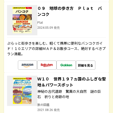
０９ 地球の歩き方 Ｐｌａｔ バ
ンコク
Plat
2024.05.09 発売
ぷらっと街歩きを楽しむ、軽くて携帯に便利なバンコクガイ
ド！１０エリアの詳細ＭＡＰ＆お散歩コース、絶対するべきプ
ラン満載。
詳細を見る
Ｗ１０ 世界１９７ヵ国のふしぎな聖
地＆パワースポット
神秘の古代遺跡 驚異の大自然 謎の巨
石 祈りと奇跡の地
旅の図鑑
2021.08.26 発売