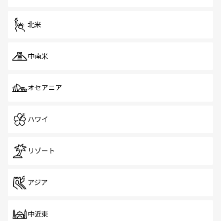
だ。訪れる人を飽きさせないシンガポールで、多様な魅力
を体感しよう。 なお、新着のシンガポール情報は
コンテン
ツ一覧
を参照してほしい。
北米
中南米
オセアニア
ハワイ
リゾート
アジア
中近東