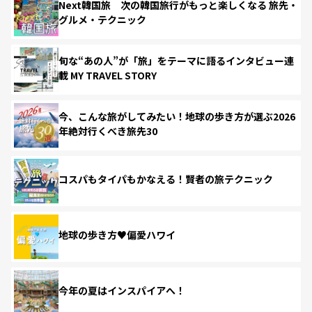
Next韓国旅 次の韓国旅行がもっと楽しくなる 旅先・
グルメ・テクニック
旬な“あの人”が「旅」をテーマに語るインタビュー連
載 MY TRAVEL STORY
今、こんな旅がしてみたい！地球の歩き方が選ぶ2026
年絶対行くべき旅先30
コスパもタイパもかなえる！賢者の旅テクニック
地球の歩き方♥偏愛ハワイ
今年の夏はインスパイアへ！