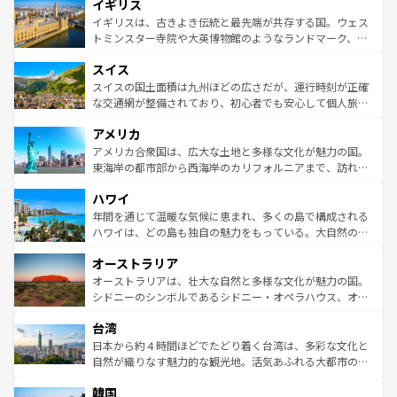
イギリス
いる。シャンパンの発祥地であるランス、プロヴァンスの
顔を持つこの国は、どこを歩いても飽きることがない。ベ
香り高いラベンダー畑など、多彩な楽しみ方が可能だ。さ
ルリンの文化的活気、バイエルン州のアルプスの絶景、そ
イギリスは、古きよき伝統と最先端が共存する国。ウェス
らに、パリ以外の地域にも魅力が溢れており、どの街角に
してライン川沿いのワイン畑といった風景は必見。ビール
トミンスター寺院や大英博物館のようなランドマーク、歴
も豊かな歴史と文化が息づいている。パリ以外の個性あふ
とソーセージを味わいながら地元の人と過ごす楽しい時間
史ある大学都市、美しい丘陵地帯や牧歌的な風景など、エ
れる地方に足を運ぶとそれぞれで全く異なる文化を体験で
スイス
は、お酒好きな人にはぜひ体験してほしい。 なお、新着の
リアごとに異なる魅力がある。また、優雅なアフタヌーン
きるだろう。 なお、新着のフランス情報は
コンテンツ一覧
ドイツ情報は
コンテンツ一覧
を参照してほしい。
ティー、ビール好きにはたまらない英国パブ、サッカー観
スイスの国土面積は九州ほどの広さだが、運行時刻が正確
を参照してほしい。
戦など、本場だからこそできる体験も豊富。イギリスを旅
な交通網が整備されており、初心者でも安心して個人旅行
して楽しみつくそう。 なお、新着のイギリス情報は
コンテ
を楽しめる。日本同様に時刻表どおりの旅が可能だ。中世
アメリカ
ンツ一覧
を参照してほしい。
の建物がそのまま残る町や、スイスならではのユニークな
博物館もあり、アルプス観光だけでなく町歩きも満喫する
アメリカ合衆国は、広大な土地と多様な文化が魅力の国。
ことができる。国民の所得が高いため物価も高いが、旅行
東海岸の都市部から西海岸のカリフォルニアまで、訪れる
者向けの交通パス提供のサービスもあり、うまく活用すれ
場所ごとに異なる風景と体験が待っている。ニューヨーク
ハワイ
ば市内交通費無料で観光を楽しむこともできる。 なお、新
のような巨大都市は、観光、ショッピング、エンターテイ
着のスイス情報は
コンテンツ一覧
を参照してほしい。
ンメントが詰まった刺激的なスポットだ。一方、アメリカ
年間を通じて温暖な気候に恵まれ、多くの島で構成される
西部には大自然が広がり、グランドキャニオンやイエロー
ハワイは、どの島も独自の魅力をもっている。大自然の神
ストーン国立公園といった絶景が堪能できる。さらに、南
秘を感じたいなら、火山が生み出した壮大な景観を誇るハ
オーストラリア
部のニューオーリンズでは、音楽と美食が融合した独特の
ワイ島は見逃せない。また、定番の観光地といえばオアフ
文化が魅力。旅行者はアメリカの各地域で異なる魅力を楽
島だが、静かな自然を求めるならマウイ島やカウアイ島が
オーストラリアは、壮大な自然と多様な文化が魅力の国。
しみながら、その多様性と豊かな歴史を感じることができ
おすすめ。エメラルドグリーンに輝く海をはじめ、豊かな
シドニーのシンボルであるシドニー・オペラハウス、オー
るだろう。車でのロードトリップや列車の旅も、アメリカ
文化や歴史が息づいている。「アロハスピリット」と呼ば
ストラリア東海岸北部に広がる大サンゴ礁地帯グレートバ
ならではの贅沢な旅のスタイルだ。 なお、新着のアメリカ
台湾
れるおもてなしの心で訪れる人々を迎えてくれるハワイの
リアリーフや大陸中央部にそびえるウルル（エアーズロッ
情報は
コンテンツ一覧
を参照してほしい。
人々、おいしいローカルフードやハワイアンミュージッ
ク）、タスマニアの美しい原生林やケアンズの熱帯雨林な
日本から約４時間ほどでたどり着く台湾は、多彩な文化と
ク、伝統的なフラダンスなど、すべてがハワイの魅力を彩
ど、見どころがたくさん。また、カフェやワイン、オージ
自然が織りなす魅力的な観光地。活気あふれる大都市の台
っている。訪れるたびに新しい発見と感動が待っているハ
ービーフなどの食文化も豊かで、美味しいものであふれて
北やノスタルジックな町並みが人気な九份（ジォウフェ
ワイを、存分に味わってほしい。 なお、新着のハワイ情報
韓国
いる。アクティビティも充実しており、サーフィンやダイ
ン）、静ひつな山岳地帯である台湾東部など、都市の喧騒