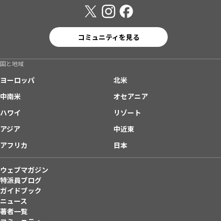
コミュニティを見る
国と地域
ヨーロッパ
北米
中南米
オセアニア
ハワイ
リゾート
アジア
中近東
アフリカ
日本
ウェブマガジン
特派員ブログ
ガイドブック
ニュース
著者一覧