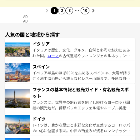
…
1
2
3
10
AD
AD
人気の国と地域から探す
イタリア
イタリアは歴史、文化、グルメ、自然と多彩な魅力にあふ
れた国。
ローマ
の古代遺跡やフィレンツェのルネッサンス
美術、ヴェネツィアの運河など、歴史あるスポットはもち
スペイン
ろん、トスカーナの美しい田園風景やアマルフィ海岸の絶
景など、自然景観も見逃せない。観光の合間には、本場の
イベリア半島のほぼ80％を占めるスペインは、太陽が降り
ピザやパスタなど、絶品のイタリア料理を堪能することも
注ぐ地中海沿岸から雄大なピレネー山脈まで、多彩な自然
できる。朝目覚めてから夜眠るまで、すべての瞬間を楽し
と文化が詰まったヨーロッパ屈指の旅行先だ。多様な地域
フランスの基本情報と観光ガイド・有名観光スポ
ませてくれるイタリアで、忘れられない旅をしてみよう！
文化が根付くこの国では、情熱的なフラメンコ、熱気あふ
なお、新着のイタリア情報は
コンテンツ一覧
を参照してほ
れる闘牛、そして美味しいタパスが生活の一部となってい
ット
しい。
る。首都マドリードの洗練された雰囲気や、バルセロナの
フランスは、世界中の旅行者を魅了し続けるヨーロッパ屈
アートに溢れた街角から、地方では古代ローマ遺跡や中世
指の観光地だ。首都パリのエッフェル塔やルーブル美術館
の城塞都市、穏やかなビーチリゾートまで多彩な表情を見
といった象徴的なスポットから、田舎町の古風な美しさま
せる。地方によって風土や気候が異なるスペインはその個
ドイツ
で、幅広い魅力が詰まっている。華麗な宮殿、歴史的な大
性で訪れる人を魅了する。 なお、新着のスペイン情報は
コ
聖堂、美しいビーチ、そして豊かな自然が、訪れる者を心
ドイツは、豊かな歴史と多彩な文化が交差するヨーロッパ
ンテンツ一覧
を参照してほしい。
から魅了する。また、フランスは美食の国としても知ら
の中心に位置する国。中世の街並みが残るロマンチック街
れ、フランス料理はユネスコ無形文化遺産にも登録されて
道から、未来を先取りするようなモダンな都市まで多様な