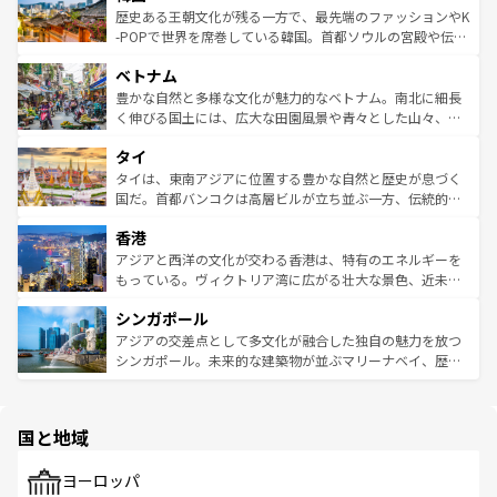
は
コンテンツ一覧
を参照してほしい。
ビング、ハイキングなど、アウトドア好きにはたまらな
と山間の静けさが共存しており、訪れる人に新しい発見と
歴史ある王朝文化が残る一方で、最先端のファッションやK
い。オーストラリアの多彩な魅力を存分に味わいつくそ
驚きをもたらしてくれる。また、奥深い台湾の食文化も魅
-POPで世界を席巻している韓国。首都ソウルの宮殿や伝統
う。 なお、新着のオーストラリア情報は
コンテンツ一覧
を
力で、夜市などの屋台グルメから高級料理、ヘルシーで美
家屋が並ぶエリアでは韓国の歴史と文化に浸ることがで
参照してほしい。
ベトナム
容にもいいと評判のスイーツなど、バラエティ豊かな料理
き、地方に足を延ばせば四季折々の自然美を楽しむことが
が味わえる。 なお、新着の台湾情報は
コンテンツ一覧
を参
できる。そして、キムチや焼肉、絶品のストリートフード
豊かな自然と多様な文化が魅力的なベトナム。南北に細長
照してほしい。
まで、さまざまな韓国料理が待っている。夜には、韓国な
く伸びる国土には、広大な田園風景や青々とした山々、世
らではのナイトライフも堪能できる。あたたかいホスピタ
界遺産に登録された壮大な自然景観が点在し、都市部では
タイ
リティに包まれながら、韓国の多彩な魅力を心ゆくまで味
急速な発展と共に伝統が息づく。ハノイの古い町並みやホ
わってみてほしい。 なお、新着の韓国情報は
コンテンツ一
ーチミン市のフランス統治時代の建物も、独特の雰囲気を
タイは、東南アジアに位置する豊かな自然と歴史が息づく
覧
を参照してほしい。
醸し出している。また、バラエティの豊かさとおいしさで
国だ。首都バンコクは高層ビルが立ち並ぶ一方、伝統的な
世界中の食通を魅了してやまないベトナム料理も魅力のひ
寺院や市場がいたるところに点在し、古きよき文化と現代
香港
とつ。フォーやバインミー、ベトナムコーヒーなどは、ぜ
の活気が交差している。北部ではチェンマイなどの山岳地
ひ現地で味わいたい。どの地域を訪れてもあたたかい人々
帯で自然と触れ合い、南部ではプーケットやクラビの美し
アジアと西洋の文化が交わる香港は、特有のエネルギーを
が旅行者を迎えてくれるので、きっと忘れられない旅にな
いビーチでリゾート気分を楽しむことができる。タイ料理
もっている。ヴィクトリア湾に広がる壮大な景色、近未来
るはずだ。 なお、新着のベトナム情報は
コンテンツ一覧
を
は世界的に有名で、屋台から高級レストランまで味覚を刺
的なアートスポット、そして歴史と現代が融合した町並
参照してほしい。
シンガポール
激する。気候は一年中温暖で、どの季節にも異なる楽しみ
み、どこを訪れても感動するはず。観光スポットが密集し
が待っている。親しみやすいタイの人々、仏教を中心とし
ており、効率よく見どころを回れるのも魅力。息をのむよ
アジアの交差点として多文化が融合した独自の魅力を放つ
た文化、そして多様な観光資源が、訪れる旅人を魅了し続
うな絶景から文化的な体験まで、香港を存分に楽しみ尽く
シンガポール。未来的な建築物が並ぶマリーナベイ、歴史
ける。 なお、新着のタイ情報は
コンテンツ一覧
を参照して
そう。 なお、新着の香港情報は
コンテンツ一覧
を参照して
と伝統を感じられるエスニックタウン、多数の緑豊かな公
ほしい。
ほしい。
園や自然保護区など、自然が調和した近代的な景観と文化
の多様性あふれるカラフルな町は、どこを歩いても新しい
国と地域
発見がある。さらに、治安のよさや充実した公共交通機関
も、旅行者にとっては魅力的なポイント。グルメも豊富
で、ホーカーズは地元の風情を楽しめる外せないスポット
ヨーロッパ