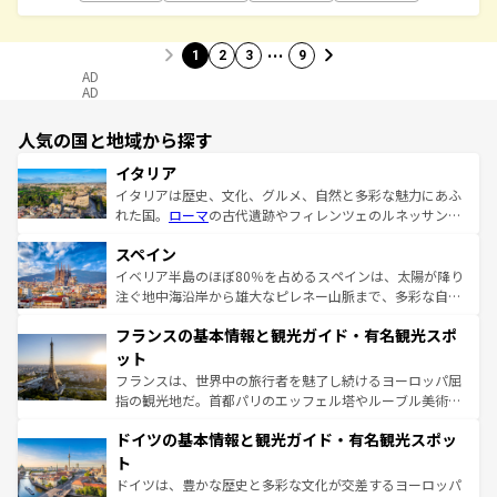
…
1
2
3
9
AD
AD
人気の国と地域から探す
イタリア
イタリアは歴史、文化、グルメ、自然と多彩な魅力にあふ
れた国。
ローマ
の古代遺跡やフィレンツェのルネッサンス
美術、ヴェネツィアの運河など、歴史あるスポットはもち
スペイン
ろん、トスカーナの美しい田園風景やアマルフィ海岸の絶
景など、自然景観も見逃せない。観光の合間には、本場の
イベリア半島のほぼ80％を占めるスペインは、太陽が降り
ピザやパスタなど、絶品のイタリア料理を堪能することも
注ぐ地中海沿岸から雄大なピレネー山脈まで、多彩な自然
できる。朝目覚めてから夜眠るまで、すべての瞬間を楽し
と文化が詰まったヨーロッパ屈指の旅行先だ。多様な地域
フランスの基本情報と観光ガイド・有名観光スポ
ませてくれるイタリアで、忘れられない旅をしてみよう！
文化が根付くこの国では、情熱的なフラメンコ、熱気あふ
なお、新着のイタリア情報は
コンテンツ一覧
を参照してほ
れる闘牛、そして美味しいタパスが生活の一部となってい
ット
しい。
る。首都マドリードの洗練された雰囲気や、バルセロナの
フランスは、世界中の旅行者を魅了し続けるヨーロッパ屈
アートに溢れた街角から、地方では古代ローマ遺跡や中世
指の観光地だ。首都パリのエッフェル塔やルーブル美術館
の城塞都市、穏やかなビーチリゾートまで多彩な表情を見
といった象徴的なスポットから、田舎町の古風な美しさま
せる。地方によって風土や気候が異なるスペインはその個
ドイツの基本情報と観光ガイド・有名観光スポッ
で、幅広い魅力が詰まっている。華麗な宮殿、歴史的な大
性で訪れる人を魅了する。 なお、新着のスペイン情報は
コ
聖堂、美しいビーチ、そして豊かな自然が、訪れる者を心
ト
ンテンツ一覧
を参照してほしい。
から魅了する。また、フランスは美食の国としても知ら
ドイツは、豊かな歴史と多彩な文化が交差するヨーロッパ