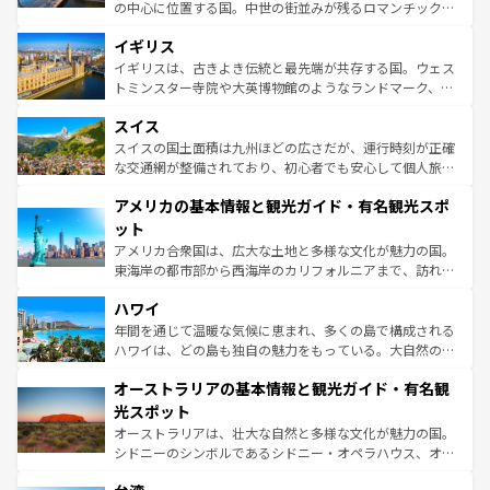
れ、フランス料理はユネスコ無形文化遺産にも登録されて
の中心に位置する国。中世の街並みが残るロマンチック街
いる。シャンパンの発祥地であるランス、プロヴァンスの
道から、未来を先取りするようなモダンな都市まで多様な
香り高いラベンダー畑など、多彩な楽しみ方が可能だ。さ
イギリス
顔を持つこの国は、どこを歩いても飽きることがない。ベ
らに、パリ以外の地域にも魅力が溢れており、どの街角に
ルリンの文化的活気、バイエルン州のアルプスの絶景、そ
イギリスは、古きよき伝統と最先端が共存する国。ウェス
も豊かな歴史と文化が息づいている。パリ以外の個性あふ
してライン川沿いのワイン畑といった風景は必見。ビール
トミンスター寺院や大英博物館のようなランドマーク、歴
れる地方に足を運ぶとそれぞれで全く異なる文化を体験で
とソーセージを味わいながら地元の人と過ごす楽しい時間
史ある大学都市、美しい丘陵地帯や牧歌的な風景など、エ
きるだろう。 なお、新着のフランス情報は
コンテンツ一覧
スイス
は、お酒好きな人にはぜひ体験してほしい。 なお、新着の
リアごとに異なる魅力がある。また、優雅なアフタヌーン
を参照してほしい。
ドイツ情報は
コンテンツ一覧
を参照してほしい。
ティー、ビール好きにはたまらない英国パブ、サッカー観
スイスの国土面積は九州ほどの広さだが、運行時刻が正確
戦など、本場だからこそできる体験も豊富。イギリスを旅
な交通網が整備されており、初心者でも安心して個人旅行
して楽しみつくそう。 なお、新着のイギリス情報は
コンテ
を楽しめる。日本同様に時刻表どおりの旅が可能だ。中世
アメリカの基本情報と観光ガイド・有名観光スポ
ンツ一覧
を参照してほしい。
の建物がそのまま残る町や、スイスならではのユニークな
博物館もあり、アルプス観光だけでなく町歩きも満喫する
ット
ことができる。国民の所得が高いため物価も高いが、旅行
アメリカ合衆国は、広大な土地と多様な文化が魅力の国。
者向けの交通パス提供のサービスもあり、うまく活用すれ
東海岸の都市部から西海岸のカリフォルニアまで、訪れる
ば市内交通費無料で観光を楽しむこともできる。 なお、新
場所ごとに異なる風景と体験が待っている。ニューヨーク
着のスイス情報は
コンテンツ一覧
を参照してほしい。
ハワイ
のような巨大都市は、観光、ショッピング、エンターテイ
ンメントが詰まった刺激的なスポットだ。一方、アメリカ
年間を通じて温暖な気候に恵まれ、多くの島で構成される
西部には大自然が広がり、グランドキャニオンやイエロー
ハワイは、どの島も独自の魅力をもっている。大自然の神
ストーン国立公園といった絶景が堪能できる。さらに、南
秘を感じたいなら、火山が生み出した壮大な景観を誇るハ
オーストラリアの基本情報と観光ガイド・有名観
部のニューオーリンズでは、音楽と美食が融合した独特の
ワイ島は見逃せない。また、定番の観光地といえばオアフ
文化が魅力。旅行者はアメリカの各地域で異なる魅力を楽
島だが、静かな自然を求めるならマウイ島やカウアイ島が
光スポット
しみながら、その多様性と豊かな歴史を感じることができ
おすすめ。エメラルドグリーンに輝く海をはじめ、豊かな
オーストラリアは、壮大な自然と多様な文化が魅力の国。
るだろう。車でのロードトリップや列車の旅も、アメリカ
文化や歴史が息づいている。「アロハスピリット」と呼ば
シドニーのシンボルであるシドニー・オペラハウス、オー
ならではの贅沢な旅のスタイルだ。 なお、新着のアメリカ
れるおもてなしの心で訪れる人々を迎えてくれるハワイの
ストラリア東海岸北部に広がる大サンゴ礁地帯グレートバ
情報は
コンテンツ一覧
を参照してほしい。
人々、おいしいローカルフードやハワイアンミュージッ