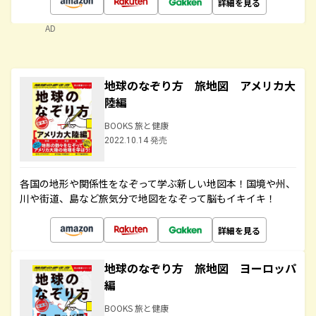
詳細を見る
AD
地球のなぞり方 旅地図 アメリカ大
陸編
BOOKS 旅と健康
2022.10.14 発売
各国の地形や関係性をなぞって学ぶ新しい地図本！国境や州、
川や街道、島など旅気分で地図をなぞって脳もイキイキ！
詳細を見る
地球のなぞり方 旅地図 ヨーロッパ
編
BOOKS 旅と健康