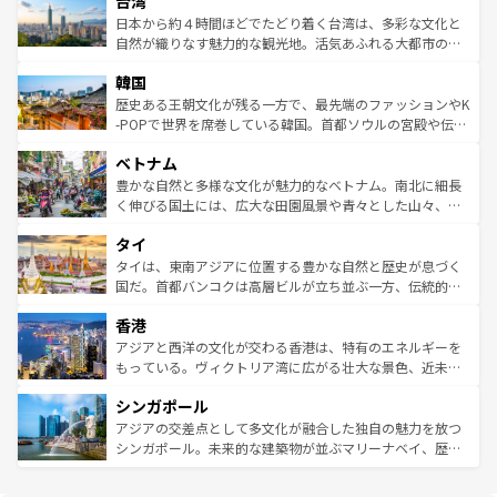
台湾
リアリーフや大陸中央部にそびえるウルル（エアーズロッ
ク、伝統的なフラダンスなど、すべてがハワイの魅力を彩
ク）、タスマニアの美しい原生林やケアンズの熱帯雨林な
日本から約４時間ほどでたどり着く台湾は、多彩な文化と
っている。訪れるたびに新しい発見と感動が待っているハ
ど、見どころがたくさん。また、カフェやワイン、オージ
自然が織りなす魅力的な観光地。活気あふれる大都市の台
ワイを、存分に味わってほしい。 なお、新着のハワイ情報
ービーフなどの食文化も豊かで、美味しいものであふれて
北やノスタルジックな町並みが人気な九份（ジォウフェ
は
コンテンツ一覧
を参照してほしい。
韓国
いる。アクティビティも充実しており、サーフィンやダイ
ン）、静ひつな山岳地帯である台湾東部など、都市の喧騒
ビング、ハイキングなど、アウトドア好きにはたまらな
と山間の静けさが共存しており、訪れる人に新しい発見と
歴史ある王朝文化が残る一方で、最先端のファッションやK
い。オーストラリアの多彩な魅力を存分に味わいつくそ
驚きをもたらしてくれる。また、奥深い台湾の食文化も魅
-POPで世界を席巻している韓国。首都ソウルの宮殿や伝統
う。 なお、新着のオーストラリア情報は
コンテンツ一覧
を
力で、夜市などの屋台グルメから高級料理、ヘルシーで美
家屋が並ぶエリアでは韓国の歴史と文化に浸ることがで
参照してほしい。
ベトナム
容にもいいと評判のスイーツなど、バラエティ豊かな料理
き、地方に足を延ばせば四季折々の自然美を楽しむことが
が味わえる。 なお、新着の台湾情報は
コンテンツ一覧
を参
できる。そして、キムチや焼肉、絶品のストリートフード
豊かな自然と多様な文化が魅力的なベトナム。南北に細長
照してほしい。
まで、さまざまな韓国料理が待っている。夜には、韓国な
く伸びる国土には、広大な田園風景や青々とした山々、世
らではのナイトライフも堪能できる。あたたかいホスピタ
界遺産に登録された壮大な自然景観が点在し、都市部では
タイ
リティに包まれながら、韓国の多彩な魅力を心ゆくまで味
急速な発展と共に伝統が息づく。ハノイの古い町並みやホ
わってみてほしい。 なお、新着の韓国情報は
コンテンツ一
ーチミン市のフランス統治時代の建物も、独特の雰囲気を
タイは、東南アジアに位置する豊かな自然と歴史が息づく
覧
を参照してほしい。
醸し出している。また、バラエティの豊かさとおいしさで
国だ。首都バンコクは高層ビルが立ち並ぶ一方、伝統的な
世界中の食通を魅了してやまないベトナム料理も魅力のひ
寺院や市場がいたるところに点在し、古きよき文化と現代
香港
とつ。フォーやバインミー、ベトナムコーヒーなどは、ぜ
の活気が交差している。北部ではチェンマイなどの山岳地
ひ現地で味わいたい。どの地域を訪れてもあたたかい人々
帯で自然と触れ合い、南部ではプーケットやクラビの美し
アジアと西洋の文化が交わる香港は、特有のエネルギーを
が旅行者を迎えてくれるので、きっと忘れられない旅にな
いビーチでリゾート気分を楽しむことができる。タイ料理
もっている。ヴィクトリア湾に広がる壮大な景色、近未来
るはずだ。 なお、新着のベトナム情報は
コンテンツ一覧
を
は世界的に有名で、屋台から高級レストランまで味覚を刺
的なアートスポット、そして歴史と現代が融合した町並
参照してほしい。
シンガポール
激する。気候は一年中温暖で、どの季節にも異なる楽しみ
み、どこを訪れても感動するはず。観光スポットが密集し
が待っている。親しみやすいタイの人々、仏教を中心とし
ており、効率よく見どころを回れるのも魅力。息をのむよ
アジアの交差点として多文化が融合した独自の魅力を放つ
た文化、そして多様な観光資源が、訪れる旅人を魅了し続
うな絶景から文化的な体験まで、香港を存分に楽しみ尽く
シンガポール。未来的な建築物が並ぶマリーナベイ、歴史
ける。 なお、新着のタイ情報は
コンテンツ一覧
を参照して
そう。 なお、新着の香港情報は
コンテンツ一覧
を参照して
と伝統を感じられるエスニックタウン、多数の緑豊かな公
ほしい。
ほしい。
園や自然保護区など、自然が調和した近代的な景観と文化