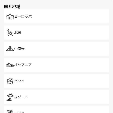
の多様性あふれるカラフルな町は、どこを歩いても新しい
国と地域
発見がある。さらに、治安のよさや充実した公共交通機関
も、旅行者にとっては魅力的なポイント。グルメも豊富
で、ホーカーズは地元の風情を楽しめる外せないスポット
ヨーロッパ
だ。訪れる人を飽きさせないシンガポールで、多様な魅力
を体感しよう。 なお、新着のシンガポール情報は
コンテン
ツ一覧
を参照してほしい。
北米
中南米
オセアニア
ハワイ
リゾート