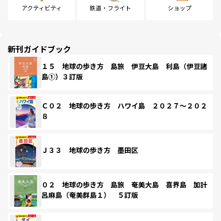
アクティビティ
鉄道・フライト
ショップ
新刊ガイドブック
１５ 地球の歩き方 島旅 伊豆大島 利島（伊豆諸
島①）３訂版
Ｃ０２ 地球の歩き方 ハワイ島 ２０２７～２０２
８
Ｊ３３ 地球の歩き方 墨田区
０２ 地球の歩き方 島旅 奄美大島 喜界島 加計
呂麻島（奄美群島１） ５訂版