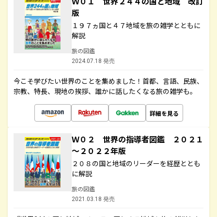
Ｗ０１ 世界２４４の国と地域 改訂
版
１９７ヵ国と４７地域を旅の雑学とともに
解説
旅の図鑑
2024.07.18 発売
今こそ学びたい世界のことを集めました！首都、言語、民族、
宗教、特長、現地の挨拶、誰かに話したくなる旅の雑学も。
詳細を見る
Ｗ０２ 世界の指導者図鑑 ２０２１
～２０２２年版
２０８の国と地域のリーダーを経歴ととも
に解説
旅の図鑑
2021.03.18 発売