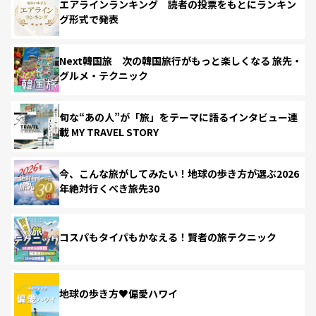
エアラインランキング 読者の投票をもとにランキン
グ形式で発表
Next韓国旅 次の韓国旅行がもっと楽しくなる 旅先・
グルメ・テクニック
旬な“あの人”が「旅」をテーマに語るインタビュー連
載 MY TRAVEL STORY
今、こんな旅がしてみたい！地球の歩き方が選ぶ2026
年絶対行くべき旅先30
コスパもタイパもかなえる！賢者の旅テクニック
地球の歩き方♥偏愛ハワイ