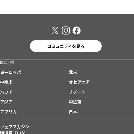
コミュニティを見る
国と地域
ヨーロッパ
北米
中南米
オセアニア
ハワイ
リゾート
アジア
中近東
アフリカ
日本
ウェブマガジン
特派員ブログ