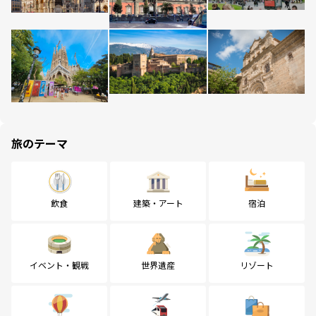
旅のテーマ
飲食
建築・アート
宿泊
イベント・観戦
世界遺産
リゾート