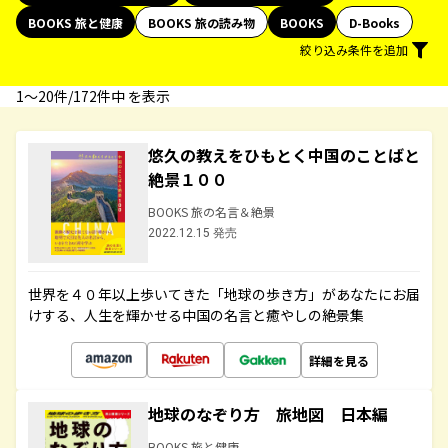
BOOKS 旅と健康
BOOKS 旅の読み物
BOOKS
D-Books
絞り込み条件を追加
1〜20件/172件中 を表示
悠久の教えをひもとく中国のことばと
絶景１００
BOOKS 旅の名言＆絶景
2022.12.15 発売
世界を４０年以上歩いてきた「地球の歩き方」があなたにお届
けする、人生を輝かせる中国の名言と癒やしの絶景集
詳細を見る
地球のなぞり方 旅地図 日本編
BOOKS 旅と健康