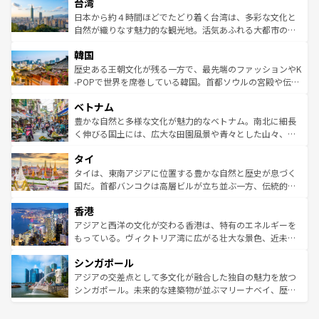
ならではの贅沢な旅のスタイルだ。 なお、新着のアメリカ
台湾
れるおもてなしの心で訪れる人々を迎えてくれるハワイの
リアリーフや大陸中央部にそびえるウルル（エアーズロッ
情報は
コンテンツ一覧
を参照してほしい。
人々、おいしいローカルフードやハワイアンミュージッ
ク）、タスマニアの美しい原生林やケアンズの熱帯雨林な
日本から約４時間ほどでたどり着く台湾は、多彩な文化と
ク、伝統的なフラダンスなど、すべてがハワイの魅力を彩
ど、見どころがたくさん。また、カフェやワイン、オージ
自然が織りなす魅力的な観光地。活気あふれる大都市の台
っている。訪れるたびに新しい発見と感動が待っているハ
ービーフなどの食文化も豊かで、美味しいものであふれて
北やノスタルジックな町並みが人気な九份（ジォウフェ
ワイを、存分に味わってほしい。 なお、新着のハワイ情報
韓国
いる。アクティビティも充実しており、サーフィンやダイ
ン）、静ひつな山岳地帯である台湾東部など、都市の喧騒
は
コンテンツ一覧
を参照してほしい。
ビング、ハイキングなど、アウトドア好きにはたまらな
と山間の静けさが共存しており、訪れる人に新しい発見と
歴史ある王朝文化が残る一方で、最先端のファッションやK
い。オーストラリアの多彩な魅力を存分に味わいつくそ
驚きをもたらしてくれる。また、奥深い台湾の食文化も魅
-POPで世界を席巻している韓国。首都ソウルの宮殿や伝統
う。 なお、新着のオーストラリア情報は
コンテンツ一覧
を
力で、夜市などの屋台グルメから高級料理、ヘルシーで美
家屋が並ぶエリアでは韓国の歴史と文化に浸ることがで
参照してほしい。
ベトナム
容にもいいと評判のスイーツなど、バラエティ豊かな料理
き、地方に足を延ばせば四季折々の自然美を楽しむことが
が味わえる。 なお、新着の台湾情報は
コンテンツ一覧
を参
できる。そして、キムチや焼肉、絶品のストリートフード
豊かな自然と多様な文化が魅力的なベトナム。南北に細長
照してほしい。
まで、さまざまな韓国料理が待っている。夜には、韓国な
く伸びる国土には、広大な田園風景や青々とした山々、世
らではのナイトライフも堪能できる。あたたかいホスピタ
界遺産に登録された壮大な自然景観が点在し、都市部では
タイ
リティに包まれながら、韓国の多彩な魅力を心ゆくまで味
急速な発展と共に伝統が息づく。ハノイの古い町並みやホ
わってみてほしい。 なお、新着の韓国情報は
コンテンツ一
ーチミン市のフランス統治時代の建物も、独特の雰囲気を
タイは、東南アジアに位置する豊かな自然と歴史が息づく
覧
を参照してほしい。
醸し出している。また、バラエティの豊かさとおいしさで
国だ。首都バンコクは高層ビルが立ち並ぶ一方、伝統的な
世界中の食通を魅了してやまないベトナム料理も魅力のひ
寺院や市場がいたるところに点在し、古きよき文化と現代
香港
とつ。フォーやバインミー、ベトナムコーヒーなどは、ぜ
の活気が交差している。北部ではチェンマイなどの山岳地
ひ現地で味わいたい。どの地域を訪れてもあたたかい人々
帯で自然と触れ合い、南部ではプーケットやクラビの美し
アジアと西洋の文化が交わる香港は、特有のエネルギーを
が旅行者を迎えてくれるので、きっと忘れられない旅にな
いビーチでリゾート気分を楽しむことができる。タイ料理
もっている。ヴィクトリア湾に広がる壮大な景色、近未来
るはずだ。 なお、新着のベトナム情報は
コンテンツ一覧
を
は世界的に有名で、屋台から高級レストランまで味覚を刺
的なアートスポット、そして歴史と現代が融合した町並
参照してほしい。
シンガポール
激する。気候は一年中温暖で、どの季節にも異なる楽しみ
み、どこを訪れても感動するはず。観光スポットが密集し
が待っている。親しみやすいタイの人々、仏教を中心とし
ており、効率よく見どころを回れるのも魅力。息をのむよ
アジアの交差点として多文化が融合した独自の魅力を放つ
た文化、そして多様な観光資源が、訪れる旅人を魅了し続
うな絶景から文化的な体験まで、香港を存分に楽しみ尽く
シンガポール。未来的な建築物が並ぶマリーナベイ、歴史
ける。 なお、新着のタイ情報は
コンテンツ一覧
を参照して
そう。 なお、新着の香港情報は
コンテンツ一覧
を参照して
と伝統を感じられるエスニックタウン、多数の緑豊かな公
ほしい。
ほしい。
園や自然保護区など、自然が調和した近代的な景観と文化