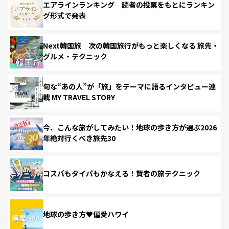
エアラインランキング 読者の投票をもとにランキン
グ形式で発表
Next韓国旅 次の韓国旅行がもっと楽しくなる 旅先・
グルメ・テクニック
旬な“あの人”が「旅」をテーマに語るインタビュー連
載 MY TRAVEL STORY
今、こんな旅がしてみたい！地球の歩き方が選ぶ2026
年絶対行くべき旅先30
コスパもタイパもかなえる！賢者の旅テクニック
地球の歩き方♥偏愛ハワイ