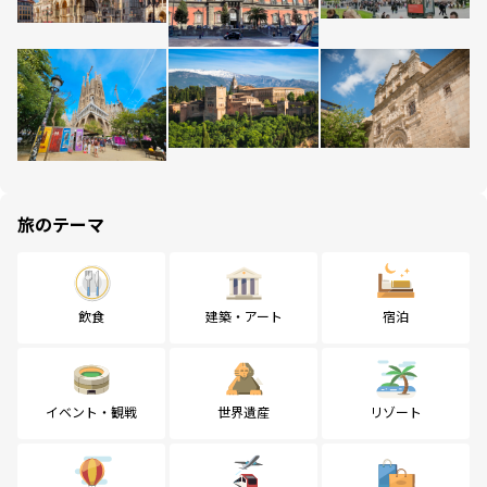
旅のテーマ
飲食
建築・アート
宿泊
イベント・観戦
世界遺産
リゾート