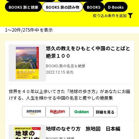
BOOKS 旅と健康
BOOKS 旅の読み物
BOOKS
D-Books
絞り込み条件を追加
1〜20件/275件中 を表示
悠久の教えをひもとく中国のことばと
絶景１００
BOOKS 旅の名言＆絶景
2022.12.15 発売
世界を４０年以上歩いてきた「地球の歩き方」があなたにお届
けする、人生を輝かせる中国の名言と癒やしの絶景集
詳細を見る
地球のなぞり方 旅地図 日本編
BOOKS 旅と健康