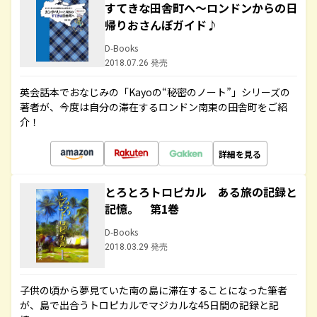
すてきな田舎町へ～ロンドンからの日
帰りおさんぽガイド♪
D-Books
2018.07.26 発売
英会話本でおなじみの「Kayoの“秘密のノート”」シリーズの
著者が、今度は自分の滞在するロンドン南東の田舎町をご紹
介！
詳細を見る
とろとろトロピカル ある旅の記録と
記憶。 第1巻
D-Books
2018.03.29 発売
子供の頃から夢見ていた南の島に滞在することになった筆者
が、島で出合うトロピカルでマジカルな45日間の記録と記