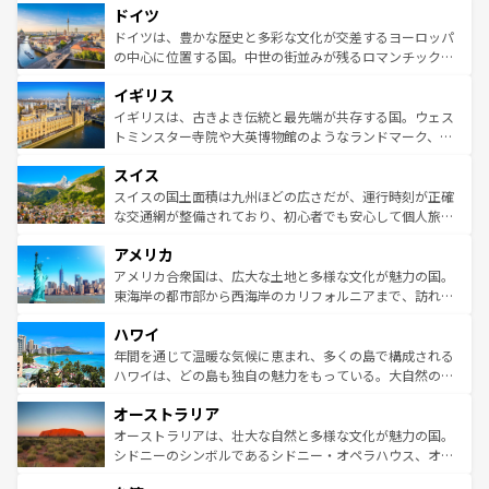
せる。地方によって風土や気候が異なるスペインはその個
ドイツ
で、幅広い魅力が詰まっている。華麗な宮殿、歴史的な大
性で訪れる人を魅了する。 なお、新着のスペイン情報は
コ
聖堂、美しいビーチ、そして豊かな自然が、訪れる者を心
ドイツは、豊かな歴史と多彩な文化が交差するヨーロッパ
ンテンツ一覧
を参照してほしい。
から魅了する。また、フランスは美食の国としても知ら
の中心に位置する国。中世の街並みが残るロマンチック街
れ、フランス料理はユネスコ無形文化遺産にも登録されて
道から、未来を先取りするようなモダンな都市まで多様な
イギリス
いる。シャンパンの発祥地であるランス、プロヴァンスの
顔を持つこの国は、どこを歩いても飽きることがない。ベ
香り高いラベンダー畑など、多彩な楽しみ方が可能だ。さ
ルリンの文化的活気、バイエルン州のアルプスの絶景、そ
イギリスは、古きよき伝統と最先端が共存する国。ウェス
らに、パリ以外の地域にも魅力が溢れており、どの街角に
してライン川沿いのワイン畑といった風景は必見。ビール
トミンスター寺院や大英博物館のようなランドマーク、歴
も豊かな歴史と文化が息づいている。パリ以外の個性あふ
とソーセージを味わいながら地元の人と過ごす楽しい時間
史ある大学都市、美しい丘陵地帯や牧歌的な風景など、エ
れる地方に足を運ぶとそれぞれで全く異なる文化を体験で
スイス
は、お酒好きな人にはぜひ体験してほしい。 なお、新着の
リアごとに異なる魅力がある。また、優雅なアフタヌーン
きるだろう。 なお、新着のフランス情報は
コンテンツ一覧
ドイツ情報は
コンテンツ一覧
を参照してほしい。
ティー、ビール好きにはたまらない英国パブ、サッカー観
スイスの国土面積は九州ほどの広さだが、運行時刻が正確
を参照してほしい。
戦など、本場だからこそできる体験も豊富。イギリスを旅
な交通網が整備されており、初心者でも安心して個人旅行
して楽しみつくそう。 なお、新着のイギリス情報は
コンテ
を楽しめる。日本同様に時刻表どおりの旅が可能だ。中世
アメリカ
ンツ一覧
を参照してほしい。
の建物がそのまま残る町や、スイスならではのユニークな
博物館もあり、アルプス観光だけでなく町歩きも満喫する
アメリカ合衆国は、広大な土地と多様な文化が魅力の国。
ことができる。国民の所得が高いため物価も高いが、旅行
東海岸の都市部から西海岸のカリフォルニアまで、訪れる
者向けの交通パス提供のサービスもあり、うまく活用すれ
場所ごとに異なる風景と体験が待っている。ニューヨーク
ハワイ
ば市内交通費無料で観光を楽しむこともできる。 なお、新
のような巨大都市は、観光、ショッピング、エンターテイ
着のスイス情報は
コンテンツ一覧
を参照してほしい。
ンメントが詰まった刺激的なスポットだ。一方、アメリカ
年間を通じて温暖な気候に恵まれ、多くの島で構成される
西部には大自然が広がり、グランドキャニオンやイエロー
ハワイは、どの島も独自の魅力をもっている。大自然の神
ストーン国立公園といった絶景が堪能できる。さらに、南
秘を感じたいなら、火山が生み出した壮大な景観を誇るハ
オーストラリア
部のニューオーリンズでは、音楽と美食が融合した独特の
ワイ島は見逃せない。また、定番の観光地といえばオアフ
文化が魅力。旅行者はアメリカの各地域で異なる魅力を楽
島だが、静かな自然を求めるならマウイ島やカウアイ島が
オーストラリアは、壮大な自然と多様な文化が魅力の国。
しみながら、その多様性と豊かな歴史を感じることができ
おすすめ。エメラルドグリーンに輝く海をはじめ、豊かな
シドニーのシンボルであるシドニー・オペラハウス、オー
るだろう。車でのロードトリップや列車の旅も、アメリカ
文化や歴史が息づいている。「アロハスピリット」と呼ば
ストラリア東海岸北部に広がる大サンゴ礁地帯グレートバ