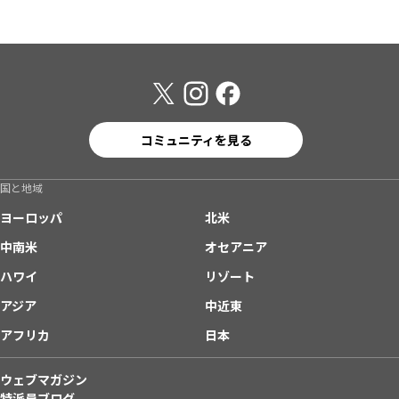
コミュニティを見る
国と地域
ヨーロッパ
北米
中南米
オセアニア
ハワイ
リゾート
アジア
中近東
アフリカ
日本
ウェブマガジン
特派員ブログ