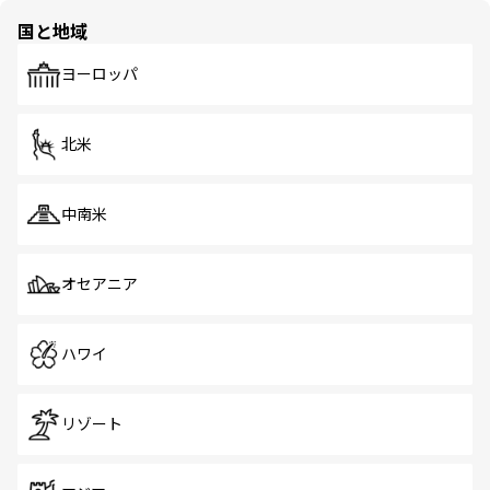
の多様性あふれるカラフルな町は、どこを歩いても新しい
国と地域
発見がある。さらに、治安のよさや充実した公共交通機関
も、旅行者にとっては魅力的なポイント。グルメも豊富
で、ホーカーズは地元の風情を楽しめる外せないスポット
ヨーロッパ
だ。訪れる人を飽きさせないシンガポールで、多様な魅力
を体感しよう。 なお、新着のシンガポール情報は
コンテン
ツ一覧
を参照してほしい。
北米
中南米
オセアニア
ハワイ
リゾート