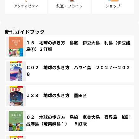
アクティビティ
鉄道・フライト
ショップ
新刊ガイドブック
１５ 地球の歩き方 島旅 伊豆大島 利島（伊豆諸
島①）３訂版
Ｃ０２ 地球の歩き方 ハワイ島 ２０２７～２０２
８
Ｊ３３ 地球の歩き方 墨田区
０２ 地球の歩き方 島旅 奄美大島 喜界島 加計
呂麻島（奄美群島１） ５訂版