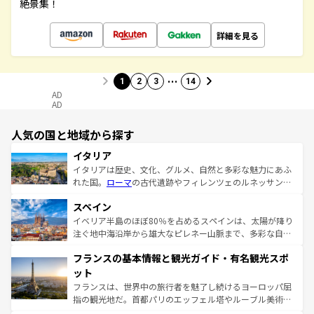
絶景集！
詳細を見る
…
1
2
3
14
AD
AD
人気の国と地域から探す
イタリア
イタリアは歴史、文化、グルメ、自然と多彩な魅力にあふ
れた国。
ローマ
の古代遺跡やフィレンツェのルネッサンス
美術、ヴェネツィアの運河など、歴史あるスポットはもち
スペイン
ろん、トスカーナの美しい田園風景やアマルフィ海岸の絶
景など、自然景観も見逃せない。観光の合間には、本場の
イベリア半島のほぼ80％を占めるスペインは、太陽が降り
ピザやパスタなど、絶品のイタリア料理を堪能することも
注ぐ地中海沿岸から雄大なピレネー山脈まで、多彩な自然
できる。朝目覚めてから夜眠るまで、すべての瞬間を楽し
と文化が詰まったヨーロッパ屈指の旅行先だ。多様な地域
フランスの基本情報と観光ガイド・有名観光スポ
ませてくれるイタリアで、忘れられない旅をしてみよう！
文化が根付くこの国では、情熱的なフラメンコ、熱気あふ
なお、新着のイタリア情報は
コンテンツ一覧
を参照してほ
れる闘牛、そして美味しいタパスが生活の一部となってい
ット
しい。
る。首都マドリードの洗練された雰囲気や、バルセロナの
フランスは、世界中の旅行者を魅了し続けるヨーロッパ屈
アートに溢れた街角から、地方では古代ローマ遺跡や中世
指の観光地だ。首都パリのエッフェル塔やルーブル美術館
の城塞都市、穏やかなビーチリゾートまで多彩な表情を見
といった象徴的なスポットから、田舎町の古風な美しさま