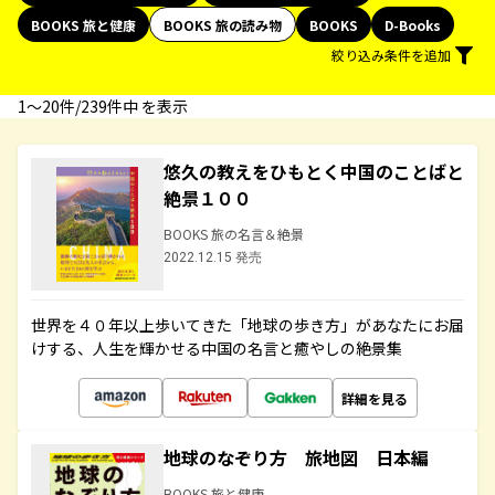
BOOKS 旅と健康
BOOKS 旅の読み物
BOOKS
D-Books
絞り込み条件を追加
1〜20件/239件中 を表示
悠久の教えをひもとく中国のことばと
絶景１００
BOOKS 旅の名言＆絶景
2022.12.15 発売
世界を４０年以上歩いてきた「地球の歩き方」があなたにお届
けする、人生を輝かせる中国の名言と癒やしの絶景集
詳細を見る
地球のなぞり方 旅地図 日本編
BOOKS 旅と健康