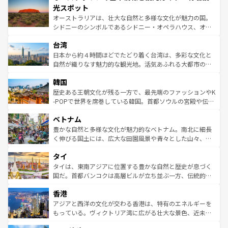
文化が魅力。旅行者はアメリカの各地域で異なる魅力を楽
島だが、静かな自然を求めるならマウイ島やカウアイ島が
光スポット
しみながら、その多様性と豊かな歴史を感じることができ
おすすめ。エメラルドグリーンに輝く海をはじめ、豊かな
オーストラリアは、壮大な自然と多様な文化が魅力の国。
るだろう。車でのロードトリップや列車の旅も、アメリカ
文化や歴史が息づいている。「アロハスピリット」と呼ば
シドニーのシンボルであるシドニー・オペラハウス、オー
ならではの贅沢な旅のスタイルだ。 なお、新着のアメリカ
れるおもてなしの心で訪れる人々を迎えてくれるハワイの
ストラリア東海岸北部に広がる大サンゴ礁地帯グレートバ
情報は
コンテンツ一覧
を参照してほしい。
人々、おいしいローカルフードやハワイアンミュージッ
台湾
リアリーフや大陸中央部にそびえるウルル（エアーズロッ
ク、伝統的なフラダンスなど、すべてがハワイの魅力を彩
ク）、タスマニアの美しい原生林やケアンズの熱帯雨林な
日本から約４時間ほどでたどり着く台湾は、多彩な文化と
っている。訪れるたびに新しい発見と感動が待っているハ
ど、見どころがたくさん。また、カフェやワイン、オージ
自然が織りなす魅力的な観光地。活気あふれる大都市の台
ワイを、存分に味わってほしい。 なお、新着のハワイ情報
ービーフなどの食文化も豊かで、美味しいものであふれて
北やノスタルジックな町並みが人気な九份（ジォウフェ
は
コンテンツ一覧
を参照してほしい。
韓国
いる。アクティビティも充実しており、サーフィンやダイ
ン）、静ひつな山岳地帯である台湾東部など、都市の喧騒
ビング、ハイキングなど、アウトドア好きにはたまらな
と山間の静けさが共存しており、訪れる人に新しい発見と
歴史ある王朝文化が残る一方で、最先端のファッションやK
い。オーストラリアの多彩な魅力を存分に味わいつくそ
驚きをもたらしてくれる。また、奥深い台湾の食文化も魅
-POPで世界を席巻している韓国。首都ソウルの宮殿や伝統
う。 なお、新着のオーストラリア情報は
コンテンツ一覧
を
力で、夜市などの屋台グルメから高級料理、ヘルシーで美
家屋が並ぶエリアでは韓国の歴史と文化に浸ることがで
参照してほしい。
ベトナム
容にもいいと評判のスイーツなど、バラエティ豊かな料理
き、地方に足を延ばせば四季折々の自然美を楽しむことが
が味わえる。 なお、新着の台湾情報は
コンテンツ一覧
を参
できる。そして、キムチや焼肉、絶品のストリートフード
豊かな自然と多様な文化が魅力的なベトナム。南北に細長
照してほしい。
まで、さまざまな韓国料理が待っている。夜には、韓国な
く伸びる国土には、広大な田園風景や青々とした山々、世
らではのナイトライフも堪能できる。あたたかいホスピタ
界遺産に登録された壮大な自然景観が点在し、都市部では
タイ
リティに包まれながら、韓国の多彩な魅力を心ゆくまで味
急速な発展と共に伝統が息づく。ハノイの古い町並みやホ
わってみてほしい。 なお、新着の韓国情報は
コンテンツ一
ーチミン市のフランス統治時代の建物も、独特の雰囲気を
タイは、東南アジアに位置する豊かな自然と歴史が息づく
覧
を参照してほしい。
醸し出している。また、バラエティの豊かさとおいしさで
国だ。首都バンコクは高層ビルが立ち並ぶ一方、伝統的な
世界中の食通を魅了してやまないベトナム料理も魅力のひ
寺院や市場がいたるところに点在し、古きよき文化と現代
香港
とつ。フォーやバインミー、ベトナムコーヒーなどは、ぜ
の活気が交差している。北部ではチェンマイなどの山岳地
ひ現地で味わいたい。どの地域を訪れてもあたたかい人々
帯で自然と触れ合い、南部ではプーケットやクラビの美し
アジアと西洋の文化が交わる香港は、特有のエネルギーを
が旅行者を迎えてくれるので、きっと忘れられない旅にな
いビーチでリゾート気分を楽しむことができる。タイ料理
もっている。ヴィクトリア湾に広がる壮大な景色、近未来
るはずだ。 なお、新着のベトナム情報は
コンテンツ一覧
を
は世界的に有名で、屋台から高級レストランまで味覚を刺
的なアートスポット、そして歴史と現代が融合した町並