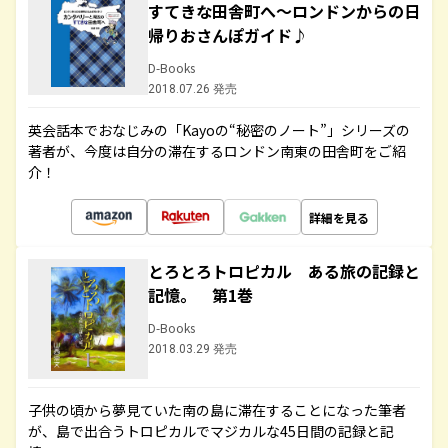
すてきな田舎町へ～ロンドンからの日
帰りおさんぽガイド♪
D-Books
2018.07.26 発売
英会話本でおなじみの「Kayoの“秘密のノート”」シリーズの
著者が、今度は自分の滞在するロンドン南東の田舎町をご紹
介！
詳細を見る
とろとろトロピカル ある旅の記録と
記憶。 第1巻
D-Books
2018.03.29 発売
子供の頃から夢見ていた南の島に滞在することになった筆者
が、島で出合うトロピカルでマジカルな45日間の記録と記