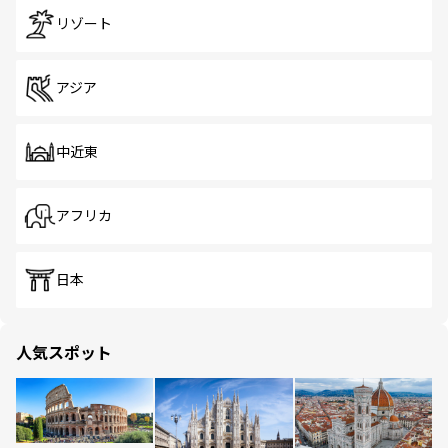
リゾート
アジア
中近東
アフリカ
日本
人気スポット