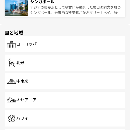
参照してほしい。
シンガポール
激する。気候は一年中温暖で、どの季節にも異なる楽しみ
み、どこを訪れても感動するはず。観光スポットが密集し
が待っている。親しみやすいタイの人々、仏教を中心とし
ており、効率よく見どころを回れるのも魅力。息をのむよ
アジアの交差点として多文化が融合した独自の魅力を放つ
た文化、そして多様な観光資源が、訪れる旅人を魅了し続
うな絶景から文化的な体験まで、香港を存分に楽しみ尽く
シンガポール。未来的な建築物が並ぶマリーナベイ、歴史
ける。 なお、新着のタイ情報は
コンテンツ一覧
を参照して
そう。 なお、新着の香港情報は
コンテンツ一覧
を参照して
と伝統を感じられるエスニックタウン、多数の緑豊かな公
ほしい。
ほしい。
園や自然保護区など、自然が調和した近代的な景観と文化
の多様性あふれるカラフルな町は、どこを歩いても新しい
国と地域
発見がある。さらに、治安のよさや充実した公共交通機関
も、旅行者にとっては魅力的なポイント。グルメも豊富
で、ホーカーズは地元の風情を楽しめる外せないスポット
ヨーロッパ
だ。訪れる人を飽きさせないシンガポールで、多様な魅力
を体感しよう。 なお、新着のシンガポール情報は
コンテン
ツ一覧
を参照してほしい。
北米
中南米
オセアニア
ハワイ