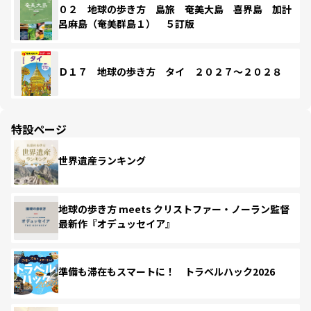
０２ 地球の歩き方 島旅 奄美大島 喜界島 加計
呂麻島（奄美群島１） ５訂版
Ｄ１７ 地球の歩き方 タイ ２０２７～２０２８
特設ページ
世界遺産ランキング
地球の歩き方 meets クリストファー・ノーラン監督
最新作『オデュッセイア』
準備も滞在もスマートに！ トラベルハック2026