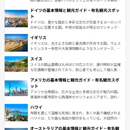
の城塞都市、穏やかなビーチリゾートまで多彩な表情を見
といった象徴的なスポットから、田舎町の古風な美しさま
せる。地方によって風土や気候が異なるスペインはその個
ドイツの基本情報と観光ガイド・有名観光スポッ
で、幅広い魅力が詰まっている。華麗な宮殿、歴史的な大
性で訪れる人を魅了する。 なお、新着のスペイン情報は
コ
聖堂、美しいビーチ、そして豊かな自然が、訪れる者を心
ト
ンテンツ一覧
を参照してほしい。
から魅了する。また、フランスは美食の国としても知ら
ドイツは、豊かな歴史と多彩な文化が交差するヨーロッパ
れ、フランス料理はユネスコ無形文化遺産にも登録されて
の中心に位置する国。中世の街並みが残るロマンチック街
いる。シャンパンの発祥地であるランス、プロヴァンスの
道から、未来を先取りするようなモダンな都市まで多様な
香り高いラベンダー畑など、多彩な楽しみ方が可能だ。さ
イギリス
顔を持つこの国は、どこを歩いても飽きることがない。ベ
らに、パリ以外の地域にも魅力が溢れており、どの街角に
ルリンの文化的活気、バイエルン州のアルプスの絶景、そ
イギリスは、古きよき伝統と最先端が共存する国。ウェス
も豊かな歴史と文化が息づいている。パリ以外の個性あふ
してライン川沿いのワイン畑といった風景は必見。ビール
トミンスター寺院や大英博物館のようなランドマーク、歴
れる地方に足を運ぶとそれぞれで全く異なる文化を体験で
とソーセージを味わいながら地元の人と過ごす楽しい時間
史ある大学都市、美しい丘陵地帯や牧歌的な風景など、エ
きるだろう。 なお、新着のフランス情報は
コンテンツ一覧
スイス
は、お酒好きな人にはぜひ体験してほしい。 なお、新着の
リアごとに異なる魅力がある。また、優雅なアフタヌーン
を参照してほしい。
ドイツ情報は
コンテンツ一覧
を参照してほしい。
ティー、ビール好きにはたまらない英国パブ、サッカー観
スイスの国土面積は九州ほどの広さだが、運行時刻が正確
戦など、本場だからこそできる体験も豊富。イギリスを旅
な交通網が整備されており、初心者でも安心して個人旅行
して楽しみつくそう。 なお、新着のイギリス情報は
コンテ
を楽しめる。日本同様に時刻表どおりの旅が可能だ。中世
アメリカの基本情報と観光ガイド・有名観光スポ
ンツ一覧
を参照してほしい。
の建物がそのまま残る町や、スイスならではのユニークな
博物館もあり、アルプス観光だけでなく町歩きも満喫する
ット
ことができる。国民の所得が高いため物価も高いが、旅行
アメリカ合衆国は、広大な土地と多様な文化が魅力の国。
者向けの交通パス提供のサービスもあり、うまく活用すれ
東海岸の都市部から西海岸のカリフォルニアまで、訪れる
ば市内交通費無料で観光を楽しむこともできる。 なお、新
場所ごとに異なる風景と体験が待っている。ニューヨーク
着のスイス情報は
コンテンツ一覧
を参照してほしい。
ハワイ
のような巨大都市は、観光、ショッピング、エンターテイ
ンメントが詰まった刺激的なスポットだ。一方、アメリカ
年間を通じて温暖な気候に恵まれ、多くの島で構成される
西部には大自然が広がり、グランドキャニオンやイエロー
ハワイは、どの島も独自の魅力をもっている。大自然の神
ストーン国立公園といった絶景が堪能できる。さらに、南
秘を感じたいなら、火山が生み出した壮大な景観を誇るハ
オーストラリアの基本情報と観光ガイド・有名観
部のニューオーリンズでは、音楽と美食が融合した独特の
ワイ島は見逃せない。また、定番の観光地といえばオアフ