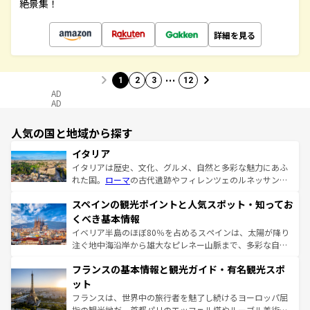
絶景集！
詳細を見る
…
1
2
3
12
AD
AD
人気の国と地域から探す
イタリア
イタリアは歴史、文化、グルメ、自然と多彩な魅力にあふ
れた国。
ローマ
の古代遺跡やフィレンツェのルネッサンス
美術、ヴェネツィアの運河など、歴史あるスポットはもち
スペインの観光ポイントと人気スポット・知ってお
ろん、トスカーナの美しい田園風景やアマルフィ海岸の絶
景など、自然景観も見逃せない。観光の合間には、本場の
くべき基本情報
ピザやパスタなど、絶品のイタリア料理を堪能することも
イベリア半島のほぼ80％を占めるスペインは、太陽が降り
できる。朝目覚めてから夜眠るまで、すべての瞬間を楽し
注ぐ地中海沿岸から雄大なピレネー山脈まで、多彩な自然
ませてくれるイタリアで、忘れられない旅をしてみよう！
と文化が詰まったヨーロッパ屈指の旅行先だ。多様な地域
なお、新着のイタリア情報は
コンテンツ一覧
を参照してほ
フランスの基本情報と観光ガイド・有名観光スポ
文化が根付くこの国では、情熱的なフラメンコ、熱気あふ
しい。
れる闘牛、そして美味しいタパスが生活の一部となってい
ット
る。首都マドリードの洗練された雰囲気や、バルセロナの
フランスは、世界中の旅行者を魅了し続けるヨーロッパ屈
アートに溢れた街角から、地方では古代ローマ遺跡や中世
指の観光地だ。首都パリのエッフェル塔やルーブル美術館