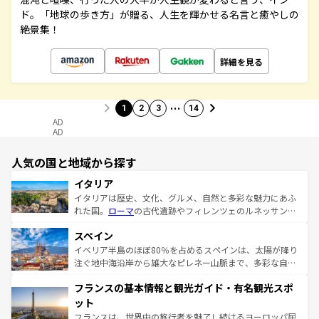
ド。「地球の歩き方」が贈る、人生を輝かせる名言と癒やしの
絶景集！
詳細を見る
…
1
2
3
14
AD
AD
人気の国と地域から探す
イタリア
イタリアは歴史、文化、グルメ、自然と多彩な魅力にあふ
れた国。
ローマ
の古代遺跡やフィレンツェのルネッサンス
美術、ヴェネツィアの運河など、歴史あるスポットはもち
スペイン
ろん、トスカーナの美しい田園風景やアマルフィ海岸の絶
景など、自然景観も見逃せない。観光の合間には、本場の
イベリア半島のほぼ80％を占めるスペインは、太陽が降り
ピザやパスタなど、絶品のイタリア料理を堪能することも
注ぐ地中海沿岸から雄大なピレネー山脈まで、多彩な自然
できる。朝目覚めてから夜眠るまで、すべての瞬間を楽し
と文化が詰まったヨーロッパ屈指の旅行先だ。多様な地域
フランスの基本情報と観光ガイド・有名観光スポ
ませてくれるイタリアで、忘れられない旅をしてみよう！
文化が根付くこの国では、情熱的なフラメンコ、熱気あふ
なお、新着のイタリア情報は
コンテンツ一覧
を参照してほ
れる闘牛、そして美味しいタパスが生活の一部となってい
ット
しい。
る。首都マドリードの洗練された雰囲気や、バルセロナの
フランスは、世界中の旅行者を魅了し続けるヨーロッパ屈