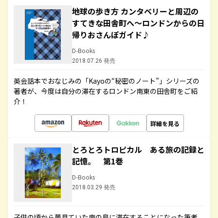
地球の歩き方 カンタベリーと周辺の
すてきな田舎町へ～ロンドンからの日
帰りおさんぽガイド♪
D-Books
2018.07.26 発売
英会話本でおなじみの「Kayoの“秘密のノート”」シリーズの
著者が、今度は自分の滞在するロンドン南東の田舎町をご紹
介！
詳細を見る
とろとろトロピカル ある旅の記録と
記憶。 第1巻
D-Books
2018.03.29 発売
子供の頃から夢見ていた南の島に滞在することになった筆者