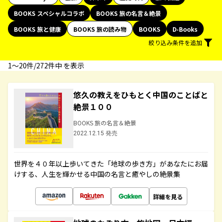
BOOKS スペシャルコラボ
BOOKS 旅の名言＆絶景
BOOKS 旅と健康
BOOKS 旅の読み物
BOOKS
D-Books
絞り込み条件を追加
1〜20件/272件中 を表示
悠久の教えをひもとく中国のことばと
絶景１００
BOOKS 旅の名言＆絶景
2022.12.15 発売
世界を４０年以上歩いてきた「地球の歩き方」があなたにお届
けする、人生を輝かせる中国の名言と癒やしの絶景集
詳細を見る