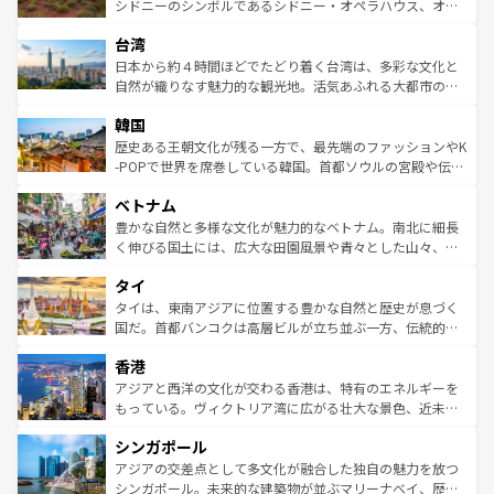
しみながら、その多様性と豊かな歴史を感じることができ
おすすめ。エメラルドグリーンに輝く海をはじめ、豊かな
シドニーのシンボルであるシドニー・オペラハウス、オー
るだろう。車でのロードトリップや列車の旅も、アメリカ
文化や歴史が息づいている。「アロハスピリット」と呼ば
ストラリア東海岸北部に広がる大サンゴ礁地帯グレートバ
ならではの贅沢な旅のスタイルだ。 なお、新着のアメリカ
台湾
れるおもてなしの心で訪れる人々を迎えてくれるハワイの
リアリーフや大陸中央部にそびえるウルル（エアーズロッ
情報は
コンテンツ一覧
を参照してほしい。
人々、おいしいローカルフードやハワイアンミュージッ
ク）、タスマニアの美しい原生林やケアンズの熱帯雨林な
日本から約４時間ほどでたどり着く台湾は、多彩な文化と
ク、伝統的なフラダンスなど、すべてがハワイの魅力を彩
ど、見どころがたくさん。また、カフェやワイン、オージ
自然が織りなす魅力的な観光地。活気あふれる大都市の台
っている。訪れるたびに新しい発見と感動が待っているハ
ービーフなどの食文化も豊かで、美味しいものであふれて
北やノスタルジックな町並みが人気な九份（ジォウフェ
ワイを、存分に味わってほしい。 なお、新着のハワイ情報
韓国
いる。アクティビティも充実しており、サーフィンやダイ
ン）、静ひつな山岳地帯である台湾東部など、都市の喧騒
は
コンテンツ一覧
を参照してほしい。
ビング、ハイキングなど、アウトドア好きにはたまらな
と山間の静けさが共存しており、訪れる人に新しい発見と
歴史ある王朝文化が残る一方で、最先端のファッションやK
い。オーストラリアの多彩な魅力を存分に味わいつくそ
驚きをもたらしてくれる。また、奥深い台湾の食文化も魅
-POPで世界を席巻している韓国。首都ソウルの宮殿や伝統
う。 なお、新着のオーストラリア情報は
コンテンツ一覧
を
力で、夜市などの屋台グルメから高級料理、ヘルシーで美
家屋が並ぶエリアでは韓国の歴史と文化に浸ることがで
参照してほしい。
ベトナム
容にもいいと評判のスイーツなど、バラエティ豊かな料理
き、地方に足を延ばせば四季折々の自然美を楽しむことが
が味わえる。 なお、新着の台湾情報は
コンテンツ一覧
を参
できる。そして、キムチや焼肉、絶品のストリートフード
豊かな自然と多様な文化が魅力的なベトナム。南北に細長
照してほしい。
まで、さまざまな韓国料理が待っている。夜には、韓国な
く伸びる国土には、広大な田園風景や青々とした山々、世
らではのナイトライフも堪能できる。あたたかいホスピタ
界遺産に登録された壮大な自然景観が点在し、都市部では
タイ
リティに包まれながら、韓国の多彩な魅力を心ゆくまで味
急速な発展と共に伝統が息づく。ハノイの古い町並みやホ
わってみてほしい。 なお、新着の韓国情報は
コンテンツ一
ーチミン市のフランス統治時代の建物も、独特の雰囲気を
タイは、東南アジアに位置する豊かな自然と歴史が息づく
覧
を参照してほしい。
醸し出している。また、バラエティの豊かさとおいしさで
国だ。首都バンコクは高層ビルが立ち並ぶ一方、伝統的な
世界中の食通を魅了してやまないベトナム料理も魅力のひ
寺院や市場がいたるところに点在し、古きよき文化と現代
香港
とつ。フォーやバインミー、ベトナムコーヒーなどは、ぜ
の活気が交差している。北部ではチェンマイなどの山岳地
ひ現地で味わいたい。どの地域を訪れてもあたたかい人々
帯で自然と触れ合い、南部ではプーケットやクラビの美し
アジアと西洋の文化が交わる香港は、特有のエネルギーを
が旅行者を迎えてくれるので、きっと忘れられない旅にな
いビーチでリゾート気分を楽しむことができる。タイ料理
もっている。ヴィクトリア湾に広がる壮大な景色、近未来
るはずだ。 なお、新着のベトナム情報は
コンテンツ一覧
を
は世界的に有名で、屋台から高級レストランまで味覚を刺
的なアートスポット、そして歴史と現代が融合した町並
参照してほしい。
シンガポール
激する。気候は一年中温暖で、どの季節にも異なる楽しみ
み、どこを訪れても感動するはず。観光スポットが密集し
が待っている。親しみやすいタイの人々、仏教を中心とし
ており、効率よく見どころを回れるのも魅力。息をのむよ
アジアの交差点として多文化が融合した独自の魅力を放つ
た文化、そして多様な観光資源が、訪れる旅人を魅了し続
うな絶景から文化的な体験まで、香港を存分に楽しみ尽く
シンガポール。未来的な建築物が並ぶマリーナベイ、歴史