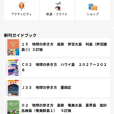
アクティビティ
鉄道・フライト
ショップ
新刊ガイドブック
１５ 地球の歩き方 島旅 伊豆大島 利島（伊豆諸
島①）３訂版
Ｃ０２ 地球の歩き方 ハワイ島 ２０２７～２０２
８
Ｊ３３ 地球の歩き方 墨田区
０２ 地球の歩き方 島旅 奄美大島 喜界島 加計
呂麻島（奄美群島１） ５訂版