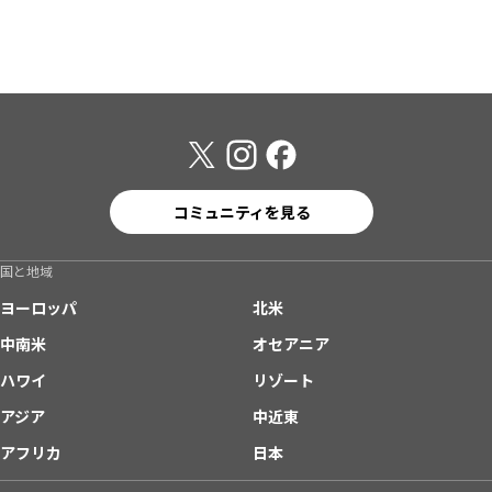
コミュニティを見る
国と地域
ヨーロッパ
北米
中南米
オセアニア
ハワイ
リゾート
アジア
中近東
アフリカ
日本