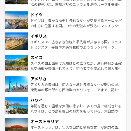
アートに溢れた街角から、地方では古代ローマ遺跡や中世
指の観光地だ。首都パリのエッフェル塔やルーブル美術館
の城塞都市、穏やかなビーチリゾートまで多彩な表情を見
といった象徴的なスポットから、田舎町の古風な美しさま
せる。地方によって風土や気候が異なるスペインはその個
ドイツ
で、幅広い魅力が詰まっている。華麗な宮殿、歴史的な大
性で訪れる人を魅了する。 なお、新着のスペイン情報は
コ
聖堂、美しいビーチ、そして豊かな自然が、訪れる者を心
ドイツは、豊かな歴史と多彩な文化が交差するヨーロッパ
ンテンツ一覧
を参照してほしい。
から魅了する。また、フランスは美食の国としても知ら
の中心に位置する国。中世の街並みが残るロマンチック街
れ、フランス料理はユネスコ無形文化遺産にも登録されて
道から、未来を先取りするようなモダンな都市まで多様な
イギリス
いる。シャンパンの発祥地であるランス、プロヴァンスの
顔を持つこの国は、どこを歩いても飽きることがない。ベ
香り高いラベンダー畑など、多彩な楽しみ方が可能だ。さ
ルリンの文化的活気、バイエルン州のアルプスの絶景、そ
イギリスは、古きよき伝統と最先端が共存する国。ウェス
らに、パリ以外の地域にも魅力が溢れており、どの街角に
してライン川沿いのワイン畑といった風景は必見。ビール
トミンスター寺院や大英博物館のようなランドマーク、歴
も豊かな歴史と文化が息づいている。パリ以外の個性あふ
とソーセージを味わいながら地元の人と過ごす楽しい時間
史ある大学都市、美しい丘陵地帯や牧歌的な風景など、エ
れる地方に足を運ぶとそれぞれで全く異なる文化を体験で
スイス
は、お酒好きな人にはぜひ体験してほしい。 なお、新着の
リアごとに異なる魅力がある。また、優雅なアフタヌーン
きるだろう。 なお、新着のフランス情報は
コンテンツ一覧
ドイツ情報は
コンテンツ一覧
を参照してほしい。
ティー、ビール好きにはたまらない英国パブ、サッカー観
スイスの国土面積は九州ほどの広さだが、運行時刻が正確
を参照してほしい。
戦など、本場だからこそできる体験も豊富。イギリスを旅
な交通網が整備されており、初心者でも安心して個人旅行
して楽しみつくそう。 なお、新着のイギリス情報は
コンテ
を楽しめる。日本同様に時刻表どおりの旅が可能だ。中世
アメリカ
ンツ一覧
を参照してほしい。
の建物がそのまま残る町や、スイスならではのユニークな
博物館もあり、アルプス観光だけでなく町歩きも満喫する
アメリカ合衆国は、広大な土地と多様な文化が魅力の国。
ことができる。国民の所得が高いため物価も高いが、旅行
東海岸の都市部から西海岸のカリフォルニアまで、訪れる
者向けの交通パス提供のサービスもあり、うまく活用すれ
場所ごとに異なる風景と体験が待っている。ニューヨーク
ハワイ
ば市内交通費無料で観光を楽しむこともできる。 なお、新
のような巨大都市は、観光、ショッピング、エンターテイ
着のスイス情報は
コンテンツ一覧
を参照してほしい。
ンメントが詰まった刺激的なスポットだ。一方、アメリカ
年間を通じて温暖な気候に恵まれ、多くの島で構成される
西部には大自然が広がり、グランドキャニオンやイエロー
ハワイは、どの島も独自の魅力をもっている。大自然の神
ストーン国立公園といった絶景が堪能できる。さらに、南
秘を感じたいなら、火山が生み出した壮大な景観を誇るハ
オーストラリア
部のニューオーリンズでは、音楽と美食が融合した独特の
ワイ島は見逃せない。また、定番の観光地といえばオアフ
文化が魅力。旅行者はアメリカの各地域で異なる魅力を楽
島だが、静かな自然を求めるならマウイ島やカウアイ島が
オーストラリアは、壮大な自然と多様な文化が魅力の国。