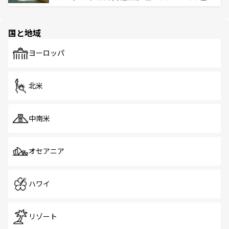
ける。 なお、新着のタイ情報は
コンテンツ一覧
を参照して
そう。 なお、新着の香港情報は
コンテンツ一覧
を参照して
と伝統を感じられるエスニックタウン、多数の緑豊かな公
ほしい。
ほしい。
園や自然保護区など、自然が調和した近代的な景観と文化
の多様性あふれるカラフルな町は、どこを歩いても新しい
国と地域
発見がある。さらに、治安のよさや充実した公共交通機関
も、旅行者にとっては魅力的なポイント。グルメも豊富
で、ホーカーズは地元の風情を楽しめる外せないスポット
ヨーロッパ
だ。訪れる人を飽きさせないシンガポールで、多様な魅力
を体感しよう。 なお、新着のシンガポール情報は
コンテン
ツ一覧
を参照してほしい。
北米
中南米
オセアニア
ハワイ
リゾート