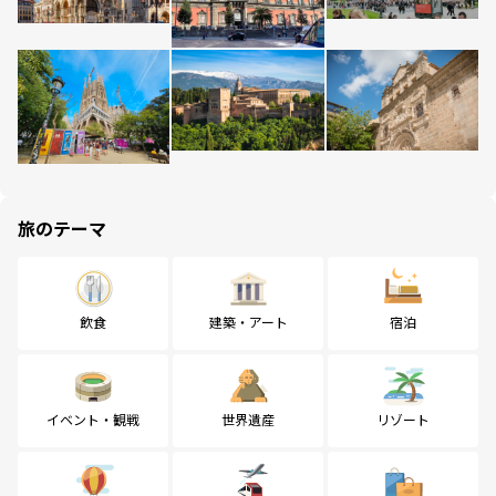
旅のテーマ
飲食
建築・アート
宿泊
イベント・観戦
世界遺産
リゾート