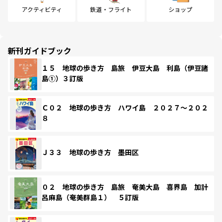
アクティビティ
鉄道・フライト
ショップ
新刊ガイドブック
１５ 地球の歩き方 島旅 伊豆大島 利島（伊豆諸
島①）３訂版
Ｃ０２ 地球の歩き方 ハワイ島 ２０２７～２０２
８
Ｊ３３ 地球の歩き方 墨田区
０２ 地球の歩き方 島旅 奄美大島 喜界島 加計
呂麻島（奄美群島１） ５訂版