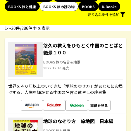
BOOKS 旅と健康
BOOKS 旅の読み物
BOOKS
D-Books
絞り込み条件を追加
1〜20件/286件中 を表示
悠久の教えをひもとく中国のことばと
絶景１００
BOOKS 旅の名言＆絶景
2022.12.15 発売
世界を４０年以上歩いてきた「地球の歩き方」があなたにお届
けする、人生を輝かせる中国の名言と癒やしの絶景集
詳細を見る
地球のなぞり方 旅地図 日本編
BOOKS 旅と健康