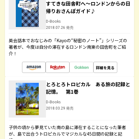
すてきな田舎町へ～ロンドンからの日
帰りおさんぽガイド♪
D-Books
2018.07.26 発売
英会話本でおなじみの「Kayoの“秘密のノート”」シリーズの
著者が、今度は自分の滞在するロンドン南東の田舎町をご紹
介！
詳細を見る
とろとろトロピカル ある旅の記録と
記憶。 第1巻
D-Books
2018.03.29 発売
子供の頃から夢見ていた南の島に滞在することになった筆者
が、島で出合うトロピカルでマジカルな45日間の記録と記