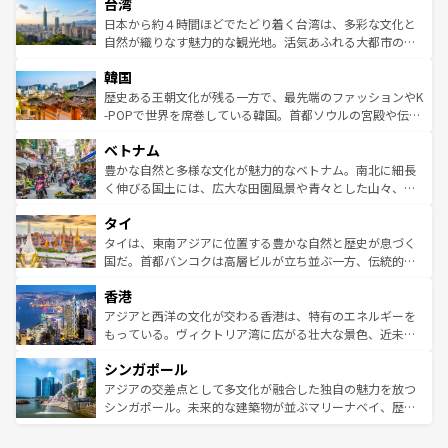
ならではの贅沢な旅のスタイルだ。 なお、新着のアメリカ
台湾
れるおもてなしの心で訪れる人々を迎えてくれるハワイの
リアリーフや大陸中央部にそびえるウルル（エアーズロッ
情報は
コンテンツ一覧
を参照してほしい。
人々、おいしいローカルフードやハワイアンミュージッ
ク）、タスマニアの美しい原生林やケアンズの熱帯雨林な
日本から約４時間ほどでたどり着く台湾は、多彩な文化と
ク、伝統的なフラダンスなど、すべてがハワイの魅力を彩
ど、見どころがたくさん。また、カフェやワイン、オージ
自然が織りなす魅力的な観光地。活気あふれる大都市の台
っている。訪れるたびに新しい発見と感動が待っているハ
ービーフなどの食文化も豊かで、美味しいものであふれて
北やノスタルジックな町並みが人気な九份（ジォウフェ
ワイを、存分に味わってほしい。 なお、新着のハワイ情報
韓国
いる。アクティビティも充実しており、サーフィンやダイ
ン）、静ひつな山岳地帯である台湾東部など、都市の喧騒
は
コンテンツ一覧
を参照してほしい。
ビング、ハイキングなど、アウトドア好きにはたまらな
と山間の静けさが共存しており、訪れる人に新しい発見と
歴史ある王朝文化が残る一方で、最先端のファッションやK
い。オーストラリアの多彩な魅力を存分に味わいつくそ
驚きをもたらしてくれる。また、奥深い台湾の食文化も魅
-POPで世界を席巻している韓国。首都ソウルの宮殿や伝統
う。 なお、新着のオーストラリア情報は
コンテンツ一覧
を
力で、夜市などの屋台グルメから高級料理、ヘルシーで美
家屋が並ぶエリアでは韓国の歴史と文化に浸ることがで
参照してほしい。
ベトナム
容にもいいと評判のスイーツなど、バラエティ豊かな料理
き、地方に足を延ばせば四季折々の自然美を楽しむことが
が味わえる。 なお、新着の台湾情報は
コンテンツ一覧
を参
できる。そして、キムチや焼肉、絶品のストリートフード
豊かな自然と多様な文化が魅力的なベトナム。南北に細長
照してほしい。
まで、さまざまな韓国料理が待っている。夜には、韓国な
く伸びる国土には、広大な田園風景や青々とした山々、世
らではのナイトライフも堪能できる。あたたかいホスピタ
界遺産に登録された壮大な自然景観が点在し、都市部では
タイ
リティに包まれながら、韓国の多彩な魅力を心ゆくまで味
急速な発展と共に伝統が息づく。ハノイの古い町並みやホ
わってみてほしい。 なお、新着の韓国情報は
コンテンツ一
ーチミン市のフランス統治時代の建物も、独特の雰囲気を
タイは、東南アジアに位置する豊かな自然と歴史が息づく
覧
を参照してほしい。
醸し出している。また、バラエティの豊かさとおいしさで
国だ。首都バンコクは高層ビルが立ち並ぶ一方、伝統的な
世界中の食通を魅了してやまないベトナム料理も魅力のひ
寺院や市場がいたるところに点在し、古きよき文化と現代
香港
とつ。フォーやバインミー、ベトナムコーヒーなどは、ぜ
の活気が交差している。北部ではチェンマイなどの山岳地
ひ現地で味わいたい。どの地域を訪れてもあたたかい人々
帯で自然と触れ合い、南部ではプーケットやクラビの美し
アジアと西洋の文化が交わる香港は、特有のエネルギーを
が旅行者を迎えてくれるので、きっと忘れられない旅にな
いビーチでリゾート気分を楽しむことができる。タイ料理
もっている。ヴィクトリア湾に広がる壮大な景色、近未来
るはずだ。 なお、新着のベトナム情報は
コンテンツ一覧
を
は世界的に有名で、屋台から高級レストランまで味覚を刺
的なアートスポット、そして歴史と現代が融合した町並
参照してほしい。
シンガポール
激する。気候は一年中温暖で、どの季節にも異なる楽しみ
み、どこを訪れても感動するはず。観光スポットが密集し
が待っている。親しみやすいタイの人々、仏教を中心とし
ており、効率よく見どころを回れるのも魅力。息をのむよ
アジアの交差点として多文化が融合した独自の魅力を放つ
た文化、そして多様な観光資源が、訪れる旅人を魅了し続
うな絶景から文化的な体験まで、香港を存分に楽しみ尽く
シンガポール。未来的な建築物が並ぶマリーナベイ、歴史
ける。 なお、新着のタイ情報は
コンテンツ一覧
を参照して
そう。 なお、新着の香港情報は
コンテンツ一覧
を参照して
と伝統を感じられるエスニックタウン、多数の緑豊かな公
ほしい。
ほしい。
園や自然保護区など、自然が調和した近代的な景観と文化