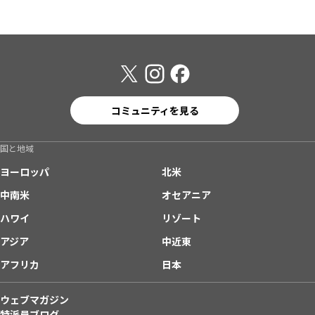
コミュニティを見る
国と地域
ヨーロッパ
北米
中南米
オセアニア
ハワイ
リゾート
アジア
中近東
アフリカ
日本
ウェブマガジン
特派員ブログ