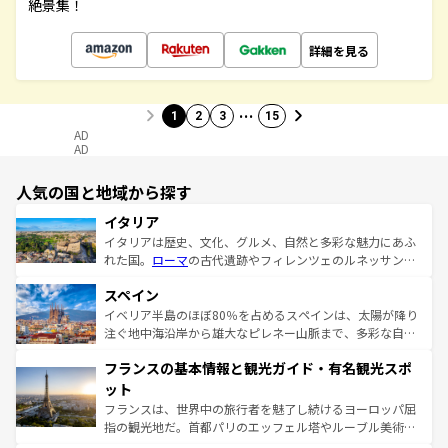
絶景集！
詳細を見る
…
1
2
3
15
AD
AD
人気の国と地域から探す
イタリア
イタリアは歴史、文化、グルメ、自然と多彩な魅力にあふ
れた国。
ローマ
の古代遺跡やフィレンツェのルネッサンス
美術、ヴェネツィアの運河など、歴史あるスポットはもち
スペイン
ろん、トスカーナの美しい田園風景やアマルフィ海岸の絶
景など、自然景観も見逃せない。観光の合間には、本場の
イベリア半島のほぼ80％を占めるスペインは、太陽が降り
ピザやパスタなど、絶品のイタリア料理を堪能することも
注ぐ地中海沿岸から雄大なピレネー山脈まで、多彩な自然
できる。朝目覚めてから夜眠るまで、すべての瞬間を楽し
と文化が詰まったヨーロッパ屈指の旅行先だ。多様な地域
フランスの基本情報と観光ガイド・有名観光スポ
ませてくれるイタリアで、忘れられない旅をしてみよう！
文化が根付くこの国では、情熱的なフラメンコ、熱気あふ
なお、新着のイタリア情報は
コンテンツ一覧
を参照してほ
れる闘牛、そして美味しいタパスが生活の一部となってい
ット
しい。
る。首都マドリードの洗練された雰囲気や、バルセロナの
フランスは、世界中の旅行者を魅了し続けるヨーロッパ屈
アートに溢れた街角から、地方では古代ローマ遺跡や中世
指の観光地だ。首都パリのエッフェル塔やルーブル美術館
の城塞都市、穏やかなビーチリゾートまで多彩な表情を見
といった象徴的なスポットから、田舎町の古風な美しさま