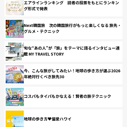
エアラインランキング 読者の投票をもとにランキン
グ形式で発表
Next韓国旅 次の韓国旅行がもっと楽しくなる 旅先・
グルメ・テクニック
旬な“あの人”が「旅」をテーマに語るインタビュー連
載 MY TRAVEL STORY
今、こんな旅がしてみたい！地球の歩き方が選ぶ2026
年絶対行くべき旅先30
コスパもタイパもかなえる！賢者の旅テクニック
地球の歩き方♥偏愛ハワイ