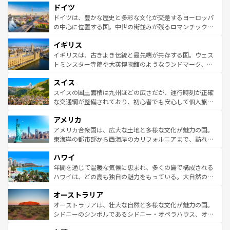
せる。地方によって風土や気候が異なるスペインはその個
ドイツ
で、幅広い魅力が詰まっている。華麗な宮殿、歴史的な大
性で訪れる人を魅了する。 なお、新着のスペイン情報は
コ
聖堂、美しいビーチ、そして豊かな自然が、訪れる者を心
ドイツは、豊かな歴史と多彩な文化が交差するヨーロッパ
ンテンツ一覧
を参照してほしい。
から魅了する。また、フランスは美食の国としても知ら
の中心に位置する国。中世の街並みが残るロマンチック街
れ、フランス料理はユネスコ無形文化遺産にも登録されて
道から、未来を先取りするようなモダンな都市まで多様な
イギリス
いる。シャンパンの発祥地であるランス、プロヴァンスの
顔を持つこの国は、どこを歩いても飽きることがない。ベ
香り高いラベンダー畑など、多彩な楽しみ方が可能だ。さ
ルリンの文化的活気、バイエルン州のアルプスの絶景、そ
イギリスは、古きよき伝統と最先端が共存する国。ウェス
らに、パリ以外の地域にも魅力が溢れており、どの街角に
してライン川沿いのワイン畑といった風景は必見。ビール
トミンスター寺院や大英博物館のようなランドマーク、歴
も豊かな歴史と文化が息づいている。パリ以外の個性あふ
とソーセージを味わいながら地元の人と過ごす楽しい時間
史ある大学都市、美しい丘陵地帯や牧歌的な風景など、エ
れる地方に足を運ぶとそれぞれで全く異なる文化を体験で
スイス
は、お酒好きな人にはぜひ体験してほしい。 なお、新着の
リアごとに異なる魅力がある。また、優雅なアフタヌーン
きるだろう。 なお、新着のフランス情報は
コンテンツ一覧
ドイツ情報は
コンテンツ一覧
を参照してほしい。
ティー、ビール好きにはたまらない英国パブ、サッカー観
スイスの国土面積は九州ほどの広さだが、運行時刻が正確
を参照してほしい。
戦など、本場だからこそできる体験も豊富。イギリスを旅
な交通網が整備されており、初心者でも安心して個人旅行
して楽しみつくそう。 なお、新着のイギリス情報は
コンテ
を楽しめる。日本同様に時刻表どおりの旅が可能だ。中世
アメリカ
ンツ一覧
を参照してほしい。
の建物がそのまま残る町や、スイスならではのユニークな
博物館もあり、アルプス観光だけでなく町歩きも満喫する
アメリカ合衆国は、広大な土地と多様な文化が魅力の国。
ことができる。国民の所得が高いため物価も高いが、旅行
東海岸の都市部から西海岸のカリフォルニアまで、訪れる
者向けの交通パス提供のサービスもあり、うまく活用すれ
場所ごとに異なる風景と体験が待っている。ニューヨーク
ハワイ
ば市内交通費無料で観光を楽しむこともできる。 なお、新
のような巨大都市は、観光、ショッピング、エンターテイ
着のスイス情報は
コンテンツ一覧
を参照してほしい。
ンメントが詰まった刺激的なスポットだ。一方、アメリカ
年間を通じて温暖な気候に恵まれ、多くの島で構成される
西部には大自然が広がり、グランドキャニオンやイエロー
ハワイは、どの島も独自の魅力をもっている。大自然の神
ストーン国立公園といった絶景が堪能できる。さらに、南
秘を感じたいなら、火山が生み出した壮大な景観を誇るハ
オーストラリア
部のニューオーリンズでは、音楽と美食が融合した独特の
ワイ島は見逃せない。また、定番の観光地といえばオアフ
文化が魅力。旅行者はアメリカの各地域で異なる魅力を楽
島だが、静かな自然を求めるならマウイ島やカウアイ島が
オーストラリアは、壮大な自然と多様な文化が魅力の国。
しみながら、その多様性と豊かな歴史を感じることができ
おすすめ。エメラルドグリーンに輝く海をはじめ、豊かな
シドニーのシンボルであるシドニー・オペラハウス、オー
るだろう。車でのロードトリップや列車の旅も、アメリカ
文化や歴史が息づいている。「アロハスピリット」と呼ば
ストラリア東海岸北部に広がる大サンゴ礁地帯グレートバ