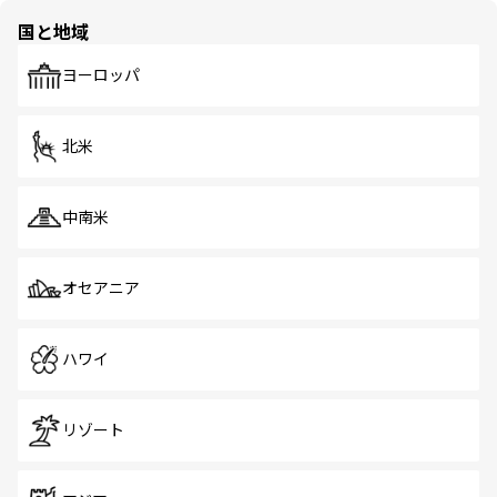
の多様性あふれるカラフルな町は、どこを歩いても新しい
国と地域
発見がある。さらに、治安のよさや充実した公共交通機関
も、旅行者にとっては魅力的なポイント。グルメも豊富
で、ホーカーズは地元の風情を楽しめる外せないスポット
ヨーロッパ
だ。訪れる人を飽きさせないシンガポールで、多様な魅力
を体感しよう。 なお、新着のシンガポール情報は
コンテン
ツ一覧
を参照してほしい。
北米
中南米
オセアニア
ハワイ
リゾート