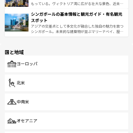
が旅行者を迎えてくれるので、きっと忘れられない旅にな
いビーチでリゾート気分を楽しむことができる。タイ料理
もっている。ヴィクトリア湾に広がる壮大な景色、近未来
るはずだ。 なお、新着のベトナム情報は
コンテンツ一覧
を
は世界的に有名で、屋台から高級レストランまで味覚を刺
的なアートスポット、そして歴史と現代が融合した町並
参照してほしい。
シンガポールの基本情報と観光ガイド・有名観光
激する。気候は一年中温暖で、どの季節にも異なる楽しみ
み、どこを訪れても感動するはず。観光スポットが密集し
が待っている。親しみやすいタイの人々、仏教を中心とし
ており、効率よく見どころを回れるのも魅力。息をのむよ
スポット
た文化、そして多様な観光資源が、訪れる旅人を魅了し続
うな絶景から文化的な体験まで、香港を存分に楽しみ尽く
アジアの交差点として多文化が融合した独自の魅力を放つ
ける。 なお、新着のタイ情報は
コンテンツ一覧
を参照して
そう。 なお、新着の香港情報は
コンテンツ一覧
を参照して
シンガポール。未来的な建築物が並ぶマリーナベイ、歴史
ほしい。
ほしい。
と伝統を感じられるエスニックタウン、多数の緑豊かな公
園や自然保護区など、自然が調和した近代的な景観と文化
の多様性あふれるカラフルな町は、どこを歩いても新しい
国と地域
発見がある。さらに、治安のよさや充実した公共交通機関
も、旅行者にとっては魅力的なポイント。グルメも豊富
で、ホーカーズは地元の風情を楽しめる外せないスポット
ヨーロッパ
だ。訪れる人を飽きさせないシンガポールで、多様な魅力
を体感しよう。 なお、新着のシンガポール情報は
コンテン
ツ一覧
を参照してほしい。
北米
中南米
オセアニア