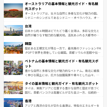
文化が魅力。旅行者はアメリカの各地域で異なる魅力を楽
オーストラリアの基本情報と観光ガイド・有名観
ワイ島は見逃せない。また、定番の観光地といえばオアフ
しみながら、その多様性と豊かな歴史を感じることができ
島だが、静かな自然を求めるならマウイ島やカウアイ島が
光スポット
るだろう。車でのロードトリップや列車の旅も、アメリカ
おすすめ。エメラルドグリーンに輝く海をはじめ、豊かな
オーストラリアは、壮大な自然と多様な文化が魅力の国。
ならではの贅沢な旅のスタイルだ。 なお、新着のアメリカ
文化や歴史が息づいている。「アロハスピリット」と呼ば
シドニーのシンボルであるシドニー・オペラハウス、オー
情報は
コンテンツ一覧
を参照してほしい。
れるおもてなしの心で訪れる人々を迎えてくれるハワイの
ストラリア東海岸北部に広がる大サンゴ礁地帯グレートバ
人々、おいしいローカルフードやハワイアンミュージッ
台湾
リアリーフや大陸中央部にそびえるウルル（エアーズロッ
ク、伝統的なフラダンスなど、すべてがハワイの魅力を彩
ク）、タスマニアの美しい原生林やケアンズの熱帯雨林な
日本から約４時間ほどでたどり着く台湾は、多彩な文化と
っている。訪れるたびに新しい発見と感動が待っているハ
ど、見どころがたくさん。また、カフェやワイン、オージ
自然が織りなす魅力的な観光地。活気あふれる大都市の台
ワイを、存分に味わってほしい。 なお、新着のハワイ情報
ービーフなどの食文化も豊かで、美味しいものであふれて
北やノスタルジックな町並みが人気な九份（ジォウフェ
は
コンテンツ一覧
を参照してほしい。
韓国
いる。アクティビティも充実しており、サーフィンやダイ
ン）、静ひつな山岳地帯である台湾東部など、都市の喧騒
ビング、ハイキングなど、アウトドア好きにはたまらな
と山間の静けさが共存しており、訪れる人に新しい発見と
歴史ある王朝文化が残る一方で、最先端のファッションやK
い。オーストラリアの多彩な魅力を存分に味わいつくそ
驚きをもたらしてくれる。また、奥深い台湾の食文化も魅
-POPで世界を席巻している韓国。首都ソウルの宮殿や伝統
う。 なお、新着のオーストラリア情報は
コンテンツ一覧
を
力で、夜市などの屋台グルメから高級料理、ヘルシーで美
家屋が並ぶエリアでは韓国の歴史と文化に浸ることがで
参照してほしい。
ベトナムの基本情報と観光ガイド・有名観光スポ
容にもいいと評判のスイーツなど、バラエティ豊かな料理
き、地方に足を延ばせば四季折々の自然美を楽しむことが
が味わえる。 なお、新着の台湾情報は
コンテンツ一覧
を参
できる。そして、キムチや焼肉、絶品のストリートフード
ット
照してほしい。
まで、さまざまな韓国料理が待っている。夜には、韓国な
豊かな自然と多様な文化が魅力的なベトナム。南北に細長
らではのナイトライフも堪能できる。あたたかいホスピタ
く伸びる国土には、広大な田園風景や青々とした山々、世
リティに包まれながら、韓国の多彩な魅力を心ゆくまで味
界遺産に登録された壮大な自然景観が点在し、都市部では
わってみてほしい。 なお、新着の韓国情報は
コンテンツ一
タイの基本情報と観光ガイド・有名観光スポット
急速な発展と共に伝統が息づく。ハノイの古い町並みやホ
覧
を参照してほしい。
ーチミン市のフランス統治時代の建物も、独特の雰囲気を
タイは、東南アジアに位置する豊かな自然と歴史が息づく
醸し出している。また、バラエティの豊かさとおいしさで
国だ。首都バンコクは高層ビルが立ち並ぶ一方、伝統的な
世界中の食通を魅了してやまないベトナム料理も魅力のひ
寺院や市場がいたるところに点在し、古きよき文化と現代
香港
とつ。フォーやバインミー、ベトナムコーヒーなどは、ぜ
の活気が交差している。北部ではチェンマイなどの山岳地
ひ現地で味わいたい。どの地域を訪れてもあたたかい人々
帯で自然と触れ合い、南部ではプーケットやクラビの美し
アジアと西洋の文化が交わる香港は、特有のエネルギーを