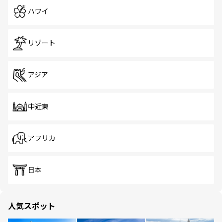
ハワイ
リゾート
アジア
中近東
アフリカ
日本
人気スポット