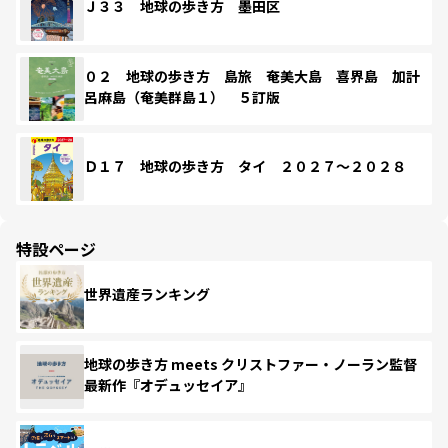
Ｊ３３ 地球の歩き方 墨田区
０２ 地球の歩き方 島旅 奄美大島 喜界島 加計
呂麻島（奄美群島１） ５訂版
Ｄ１７ 地球の歩き方 タイ ２０２７～２０２８
特設ページ
世界遺産ランキング
地球の歩き方 meets クリストファー・ノーラン監督
最新作『オデュッセイア』