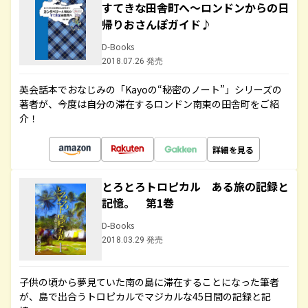
すてきな田舎町へ～ロンドンからの日
帰りおさんぽガイド♪
D-Books
2018.07.26 発売
英会話本でおなじみの「Kayoの“秘密のノート”」シリーズの
著者が、今度は自分の滞在するロンドン南東の田舎町をご紹
介！
詳細を見る
とろとろトロピカル ある旅の記録と
記憶。 第1巻
D-Books
2018.03.29 発売
子供の頃から夢見ていた南の島に滞在することになった筆者
が、島で出合うトロピカルでマジカルな45日間の記録と記