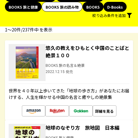
BOOKS 旅と健康
BOOKS 旅の読み物
BOOKS
D-Books
絞り込み条件を追加
1〜20件/237件中 を表示
悠久の教えをひもとく中国のことばと
絶景１００
BOOKS 旅の名言＆絶景
2022.12.15 発売
世界を４０年以上歩いてきた「地球の歩き方」があなたにお届
けする、人生を輝かせる中国の名言と癒やしの絶景集
詳細を見る
地球のなぞり方 旅地図 日本編
BOOKS 旅と健康