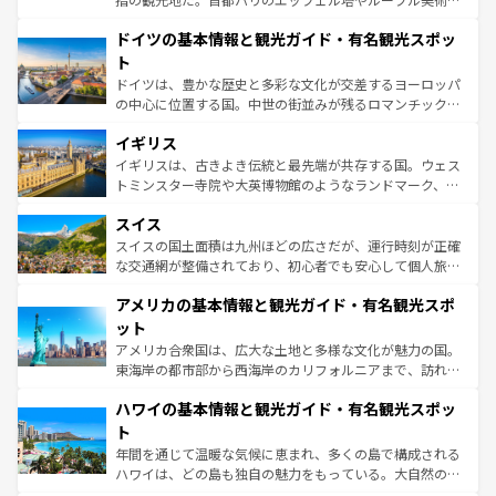
の城塞都市、穏やかなビーチリゾートまで多彩な表情を見
といった象徴的なスポットから、田舎町の古風な美しさま
せる。地方によって風土や気候が異なるスペインはその個
ドイツの基本情報と観光ガイド・有名観光スポッ
で、幅広い魅力が詰まっている。華麗な宮殿、歴史的な大
性で訪れる人を魅了する。 なお、新着のスペイン情報は
コ
聖堂、美しいビーチ、そして豊かな自然が、訪れる者を心
ト
ンテンツ一覧
を参照してほしい。
から魅了する。また、フランスは美食の国としても知ら
ドイツは、豊かな歴史と多彩な文化が交差するヨーロッパ
れ、フランス料理はユネスコ無形文化遺産にも登録されて
の中心に位置する国。中世の街並みが残るロマンチック街
いる。シャンパンの発祥地であるランス、プロヴァンスの
道から、未来を先取りするようなモダンな都市まで多様な
香り高いラベンダー畑など、多彩な楽しみ方が可能だ。さ
イギリス
顔を持つこの国は、どこを歩いても飽きることがない。ベ
らに、パリ以外の地域にも魅力が溢れており、どの街角に
ルリンの文化的活気、バイエルン州のアルプスの絶景、そ
イギリスは、古きよき伝統と最先端が共存する国。ウェス
も豊かな歴史と文化が息づいている。パリ以外の個性あふ
してライン川沿いのワイン畑といった風景は必見。ビール
トミンスター寺院や大英博物館のようなランドマーク、歴
れる地方に足を運ぶとそれぞれで全く異なる文化を体験で
とソーセージを味わいながら地元の人と過ごす楽しい時間
史ある大学都市、美しい丘陵地帯や牧歌的な風景など、エ
きるだろう。 なお、新着のフランス情報は
コンテンツ一覧
スイス
は、お酒好きな人にはぜひ体験してほしい。 なお、新着の
リアごとに異なる魅力がある。また、優雅なアフタヌーン
を参照してほしい。
ドイツ情報は
コンテンツ一覧
を参照してほしい。
ティー、ビール好きにはたまらない英国パブ、サッカー観
スイスの国土面積は九州ほどの広さだが、運行時刻が正確
戦など、本場だからこそできる体験も豊富。イギリスを旅
な交通網が整備されており、初心者でも安心して個人旅行
して楽しみつくそう。 なお、新着のイギリス情報は
コンテ
を楽しめる。日本同様に時刻表どおりの旅が可能だ。中世
アメリカの基本情報と観光ガイド・有名観光スポ
ンツ一覧
を参照してほしい。
の建物がそのまま残る町や、スイスならではのユニークな
博物館もあり、アルプス観光だけでなく町歩きも満喫する
ット
ことができる。国民の所得が高いため物価も高いが、旅行
アメリカ合衆国は、広大な土地と多様な文化が魅力の国。
者向けの交通パス提供のサービスもあり、うまく活用すれ
東海岸の都市部から西海岸のカリフォルニアまで、訪れる
ば市内交通費無料で観光を楽しむこともできる。 なお、新
場所ごとに異なる風景と体験が待っている。ニューヨーク
着のスイス情報は
コンテンツ一覧
を参照してほしい。
ハワイの基本情報と観光ガイド・有名観光スポッ
のような巨大都市は、観光、ショッピング、エンターテイ
ンメントが詰まった刺激的なスポットだ。一方、アメリカ
ト
西部には大自然が広がり、グランドキャニオンやイエロー
年間を通じて温暖な気候に恵まれ、多くの島で構成される
ストーン国立公園といった絶景が堪能できる。さらに、南
ハワイは、どの島も独自の魅力をもっている。大自然の神
部のニューオーリンズでは、音楽と美食が融合した独特の
秘を感じたいなら、火山が生み出した壮大な景観を誇るハ