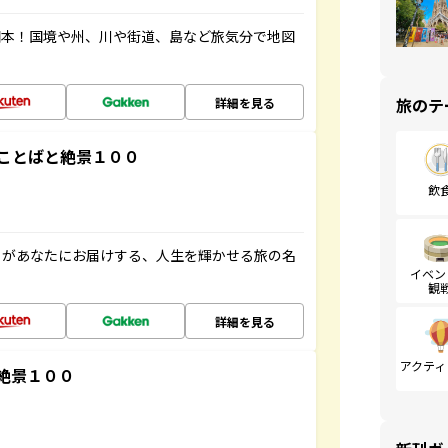
図本！国境や州、川や街道、島など旅気分で地図
旅のテ
詳細を見る
ことばと絶景１００
飲
」があなたにお届けする、人生を輝かせる旅の名
イベン
観
詳細を見る
アクティ
絶景１００