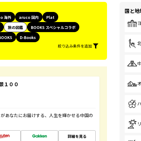
国と地
co 海外
aruco 国内
Plat
旅の図鑑
BOOKS スペシャルコラボ
BOOKS
D-Books
絞り込み条件を追加
景１００
」があなたにお届けする、人生を輝かせる中国の
詳細を見る