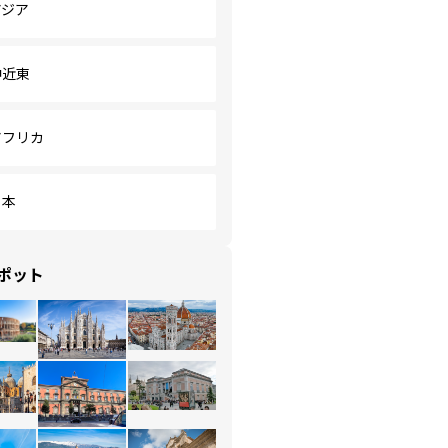
アジア
中近東
アフリカ
日本
ポット