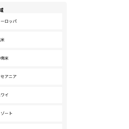
域
ヨーロッパ
北米
中南米
オセアニア
ハワイ
リゾート