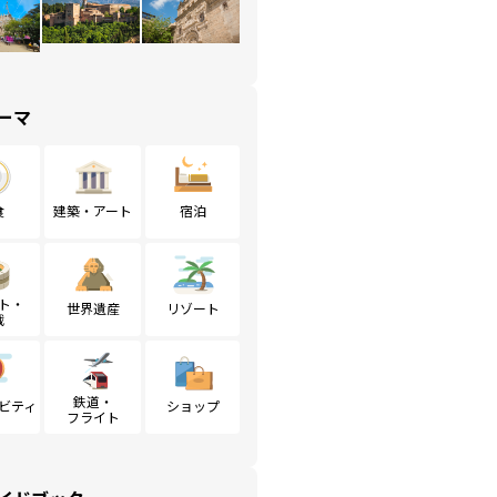
ーマ
食
建築・アート
宿泊
ト・
世界遺産
リゾート
戦
鉄道・
ビティ
ショップ
フライト