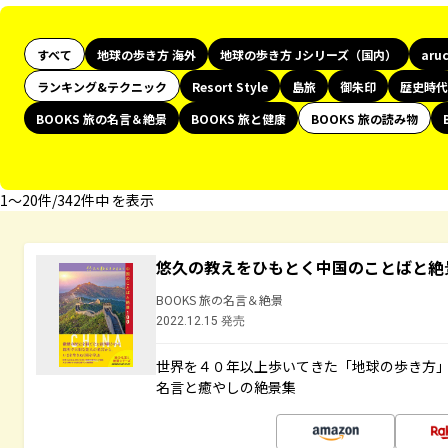
すべて
地球の歩き方 海外
地球の歩き方 Jシリーズ（国内）
aru
ランキング&テクニック
Resort Style
島旅
御朱印
歴史時代
BOOKS 旅の名言＆絶景
BOOKS 旅と健康
BOOKS 旅の読み物
1〜20件/342件中 を表示
悠久の教えをひもとく中国のことばと絶
BOOKS 旅の名言＆絶景
2022.12.15 発売
世界を４０年以上歩いてきた「地球の歩き方
名言と癒やしの絶景集